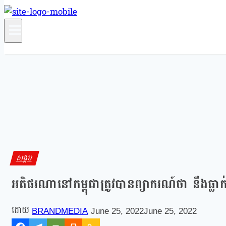
សង្គម
អតិផរណានៅកម្ពុជាត្រូវបានព្យាករណ៍ថា នឹងធ្ល
BRANDMEDIA
June 25, 2022
June 25, 2022