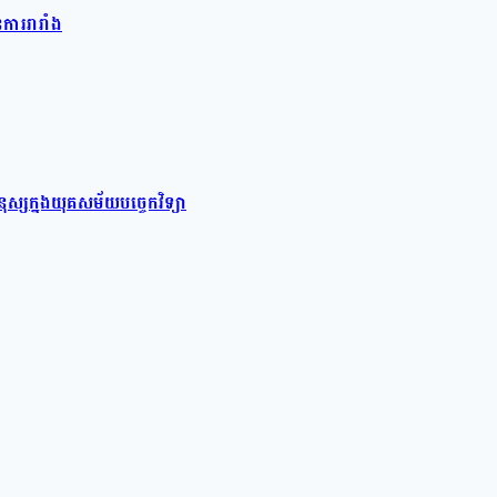
ការរារាំង
ុស្សក្នុងយុគសម័យបច្ចេកវិទ្យា