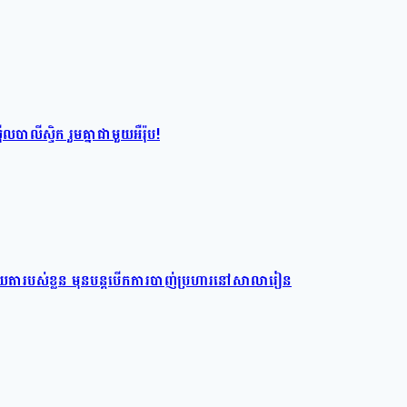
បាលីស្ទិក រួមគ្នាជាមួយអឺរ៉ុប!
់យាយតារបស់ខ្លួន មុនបន្តបើកការបាញ់ប្រហារនៅសាលារៀន