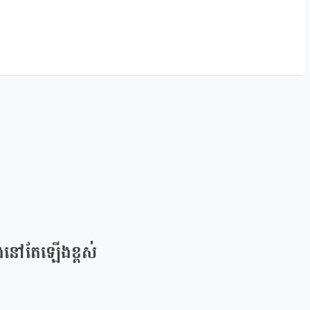
េងនៅតែឡើងខ្ពស់