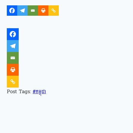
Post Tags:
#
កម្ពុជា