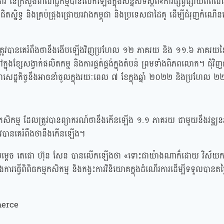
ិការ នៃក្រសួងពាណិជ្ជកម្មបានលើកឡើងក្នុងសន្និសីទស្ដីពី«ការផ្សព្វផ្សាយព
ជិតស្និទ្ធ និងគ្រប់ជ្រុងជ្រោយរវាងកម្ពុជា និងប្រទេសជាដៃគូ ដើម្បីជំរុញកំណើន
២៣ ត្រូវបានគេរំពឹងថានឹងងើបឡើងវិញប្រហែល ១២ ភាគរយ និង ១១.៦ ភាគរយ
្នុងខ្សែសង្វាក់ផលិតកម្ម និងការផ្គត់ផ្គង់ក្នុងតំបន់ ព្រមទាំងពិភពលោក។ ជុ
ដ្ឋកិច្ចនឹងអាចនាំចូលក្នុងរយៈពេល ៧ ខែក្នុងឆ្នាំ ២០២២ និងប្រហែល ២២ 
យកសិកម្ម ដែលត្រូវបានព្យាករណ៍ថានឹងកើនឡើង ១.១ ភាគរយ ជាមួយនឹងវឌ្ឍនភាព
វបានគេរំពឹងថានឹងកើនឡើង។
 សម្ដេច តេជោ ហ៊ុន សែន បានលើកឡើងថា «ទោះជាយ៉ាងណាក៏ដោយ វិស័យកសិក
និងការធ្វើពិពិធកម្មកសិកម្ម និងកង្វះការវិនិយោគក្នុងដំណើរការដើម្បីទទួលបានត
merce