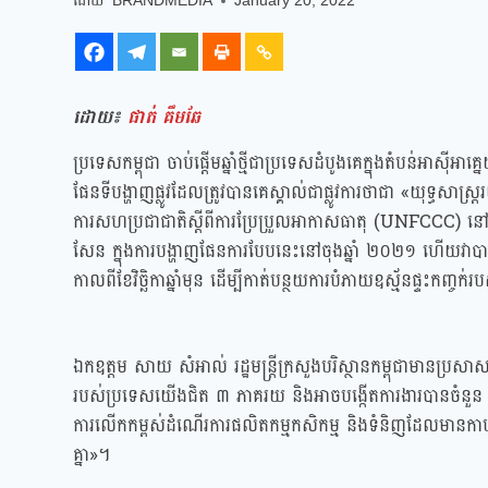
BRANDMEDIA
January 20, 2022
ដោយ៖
ផាត់ គឹមឆែ
ប្រទេសកម្ពុជា ចាប់ផ្តើមឆ្នាំថ្មីជាប្រទេសដំបូងគេក្នុងតំបន់អាស៊
ផែនទីបង្ហាញផ្លូវដែលត្រូវបានគេស្គាល់ជាផ្លូវការថាជា «យុទ្ធសា
ការសហប្រជាជាតិស្តីពីការប្រែប្រួលអាកាសធាតុ (UNFCCC) នៅថ្ង
សែន ក្នុងការបង្ហាញផែនការបែបនេះនៅចុងឆ្នាំ ២០២១ ហើយវា
កាលពីខែវិច្ឆិកាឆ្នាំមុន ដើម្បីកាត់បន្ថយការបំភាយឧស្ម័នផ្ទះកញ្
ឯកឧត្តម សាយ សំអាល់ រដ្ឋមន្ត្រីក្រសួងបរិស្ថានកម្ពុជាមានប្រសាស
របស់ប្រទេសយើងជិត ៣ ភាគរយ និងអាចបង្កើតការងារបានចំនួន ៤
ការលើកកម្ពស់ដំណើរការផលិតកម្មកសិកម្ម និងទំនិញដែលមានកាបូនទ
គ្នា»។