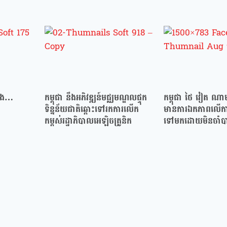
្បូង…
កម្ពុជា នឹងអភិវឌ្ឍន៍មជ្ឈមណ្ឌលផ្ទុក
កម្ពុជា ថៃ វៀត ណា
ទិន្នន័យជាតិឆ្ពោះទៅរកការលើក
មានការឯកភាពលើការ
កម្ពស់រដ្ឋាភិបាលអេឡិចត្រូនិក
ទៅមកដោយមិនចាំបាច់
ដាច់ដោយឡែក