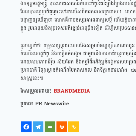
ឯកឧត្តមរដ្ឋមន្ត្រី បានកោតសរសើរចំពោះកិច្ចខិតខំប្រឹងប្រែងរបស់រដ
ដែលបានប្តេជ្ញាចិត្តឆ្ពោះទៅរកលើសពីការសរសេរក្រដាស។ លោកបា
បង្ហាញឲ្យឃើញថា លោកគឺជាមនុស្សគោរពពាក្យសម្ដី ហើយខ្ញុំមានមោទនភា
ខ្លួន រួមជាមួយនឹងប្រទេសអភិវឌ្ឍន៍ជាច្រើនទៀត ដើម្បីសម្រេចបាន
គួរបញ្ជាក់ថា យុទ្ធសាស្ត្ររយៈពេលវែងសម្រាប់អព្យាក្រឹតភាពកាបូ
កំណើនសេដ្ឋកិច្ច និងយុត្តិធម៌សង្គម ជាមួយនឹងការកាត់បន្ថយឧស្ម័នផ
ដោយសហភាពអឺរ៉ុប ស៊ុយអែត និងកម្មវិធីអភិវឌ្ឍន៍អង្គការសហប្
ប្រជាជាតិ វិទ្យាស្ថានកំណើនបៃតងសកល និងទីភ្នាក់ងារបារាំ
សាស្ត្រនេះ៕
កែសម្រួលដោយ៖
BRANDMEDIA
ប្រភព៖ PR Newswire