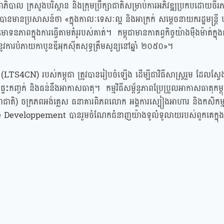
្ឋាភិបាល ក្រសួងបរិស្ថាន និងក្រុមប្រឹក្សាជាតិសម្រាប់ការអភិវឌ្ឍប្រកបដោយចីរ
នមានប្រសាសន៍ថា «ក្នុងកាលៈទេសៈល្អ និងអាក្រក់ សម្ដេចនាយករដ្ឋមន្ត្រី
ពក្នុងការធ្វើតាមគំរូរបស់គាត់។ កម្ពុជាមានកាតព្វកិច្ចយ៉ាងម៉ឺងម៉ាត់ក្នុងកា
នូវការបំភាយកាបូនឌីអុកស៊ីតសុទ្ធត្រឹមសូន្យនៅឆ្នាំ ២០៥០»។
ន (LTS4CN) របស់កម្ពុជា ត្រូវបានរៀបចំឡើង ដើម្បីជាវិធីសាស្រ្តរួម ដែលស្វ
្ទះកញ្ចក់ និងធន់នឹងអាកាសធាតុ។ កម្មវិធីសម្ព័ន្ធភាពប្រែប្រួលអាកាសធាតុកម្ពុជ
រជាជាតិ) ចក្រភពអង់គ្លេស ធនាគារពិភពលោក អង្គការស្បៀងអាហារ និងកសិកម
ង de Developpement បានរួមចំណែកជំនាញយ៉ាងទូលំទូលាយរបស់ពួកគេក្នុងក