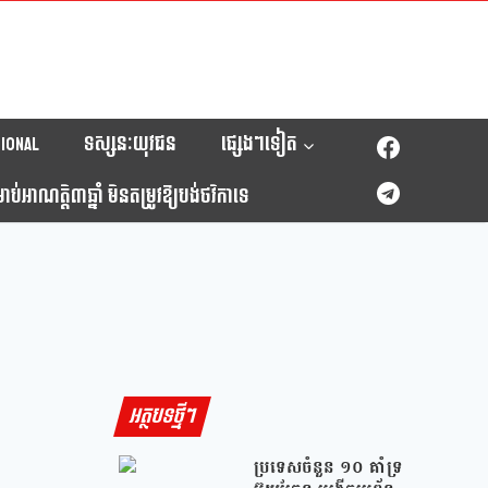
ional
ទស្សនៈយុវជន
ផ្សេងៗទៀត
់អាណត្តិ៣ឆ្នាំ មិនតម្រូវឱ្យបង់ថវិកាទេ
អត្ថបទថ្មីៗ
ប្រទេសចំនួន ១០ គាំទ្រ