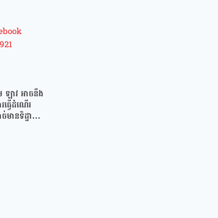
ម ឡាវ អាចនឹង
ធ្វើដំណើរ
មានទិដ្ឋាការ