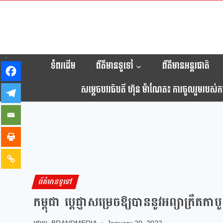
Skip
to
content
ទំពរដើម
ព័ត៌មានទូទៅ
ព័ត៌មានអន្តរជាតិ
សម្តេចបវរធិបតី ហ៊ុន ម៉ាណែត៖ ការចូលរួមរបស់កម្ព
ព័ត៌មានទូទៅ
កម្ពុជា ប្ដេជ្ញាសម្រេចឱ្យបាននូវអព្យាក្រឹតក