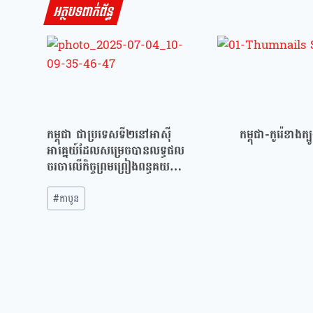
អត្ថបទពាក់ព័ន្ធ
កម្ពុជា ជាប្រទេសទី២នៅអាស៊ី
កម្ពុជា-កូរ៉េខាងត
អាគ្នេយ៍ដែលសម្រេចបានលទ្ធផល
ចរចាលើកិច្ចព្រមព្រៀងពន្ធគយ
បដិការជាមួយសហរដ្ឋអាម៉េរិក!
Post
#
កាបូន
Tags: