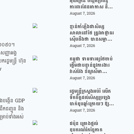
អ៊ុយក្រែន បង្កើតប្រព័ន្ធ
ការពារដែនអាកាស និងមី
ស៊ីលបាលីស្ទិក រួមគ្នាជា
August 7, 2026
មួយអឺរ៉ុប!
ខ្មាន់កាំភ្លើងជាសិស្ស
សាលានៅថៃ ត្រូវអាជ្ញាធរ
ស៊ើបដឹងថា បានសម្លាប់
នាំ២០៥០។
យាយតារបស់ខ្លួន មុន
August 7, 2026
បន្តបើកការបាញ់ប្រហារ
សញ្ញាអង្គ
នៅសាលារៀន
កម្ពុជា ទាមទារឲ្យថៃចាប់
ឋមន្ត្រី ហ៊ុន
ផ្តើមជាបន្ទាន់នូវការងារ
w
វាស់វែង ខ័ណ្ឌសីមា
ព្រំដែនគោគ (JBC) និង
August 7, 2026
អនុញ្ញាតឱ្យពលរដ្ឋភៀ
សសឹកវិលទៅលំនៅឋាន
រដ្ឋមន្រ្តីក្រសួងអប់រំ លើក
វិញ ដោយគ្មានការរារាំង
ទឹកចិត្តដល់សិស្សប្រឡង
ានឹងបង្កើន GDP
បាក់ឌុបឆ្នាំក្រោយៗ ឱ្យ
ឹកជញ្ជូន និង
ជ្រើសរើសយកការប្រឡង
August 7, 2026
ថ្នាក់វិទ្យាសាស្ត្រ ដើម្បី
្រាប់ទាំងអស់
ឆ្លើយតបទៅនឹងតម្រូវការ
ជប៉ុន គ្រោងផ្តល់
ធនធានមនុស្សក្នុងយុគ
ឧបករណ៍កែច្នៃកាក