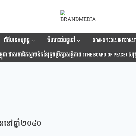
ព័ត៌មានកម្សាន្ត
ចំណេះដឹងទូទៅ
Brandmedia internat
ុជា ជាសមាជិកស្ថាបនិកនៃក្រុមប្រឹក្សាសន្តិភាព (The Board Of Peace) សម្រាប
ាបូននៅឆ្នាំ២០៥០