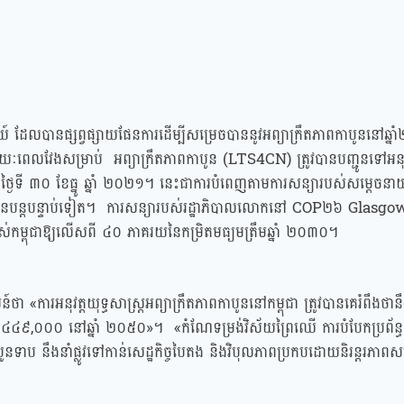
ីអាគ្នេយ៍ ដែលបានផ្សព្វផ្សាយផែនការដើម្បីសម្រេចបាននូវអព្យាក្រឹតភាពកាបូននៅឆ្
ស្ត្ររយៈពេលវែងសម្រាប់ អព្យាក្រឹតភាពកាបូន (LTS4CN) ត្រូវបានបញ្ជូនទៅអនុ
ៃទី ៣០ ខែធ្នូ ឆ្នាំ ២០២១។ នេះជាការបំពេញតាមការសន្យារបស់សម្ដេចនាយករដ្
បានបន្តបន្ទាប់ទៀត។ ការសន្យារបស់រដ្ឋាភិបាលលោកនៅ COP២៦​ Glasgo
ចក់របស់កម្ពុជាឱ្យលើសពី ៤០ ភាគរយនៃកម្រិតមធ្យមត្រឹមឆ្នាំ ២០៣០។
ន៍ថា «ការអនុវត្តយុទ្ធសាស្ត្រអព្យាក្រឹតភាពកាបូននៅកម្ពុជា ត្រូវបានគេរំពឹងថ
៤៩,០០០ នៅឆ្នាំ ២០៥០»។ «កំណែទម្រង់វិស័យព្រៃឈើ ការបំបែកប្រព័ន្ធដ
ាប នឹងនាំផ្លូវទៅកាន់សេដ្ឋកិច្ចបៃតង និងវិបុលភាពប្រកបដោយនិរន្តរភាពសម