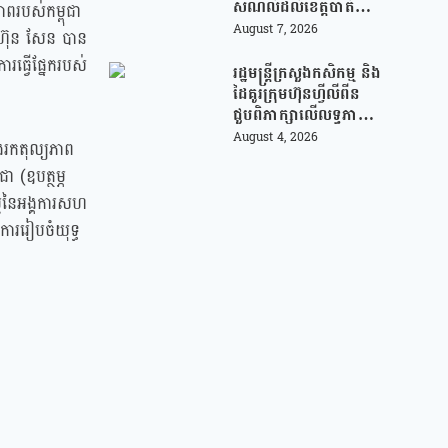
សម័យបច្ចេកវិទ្យា
សំណល់ដល់ខេត្តបាត់
ភាពរបស់កម្ពុជា
ដំបង ដើម្បីជួយលើក
August 7, 2026
 ហ៊ុន សែន បាន
កម្ពស់ប្រសិទ្ធភាពនៃការ
រធ្វើផ្នែករបស់
គ្រប់គ្រងសំណល់
រដ្ឋមន្រ្តីក្រសួងកសិកម្ម និង
ដៃគូរក្រុមហ៊ុនហ្វីលីពីន
ជួបពិភាក្សាលើលទ្ធភាព
ជំរុញការនាំចេញកសិផល
August 4, 2026
ែងរកតុល្យភាព
អង្ករកម្ពុជា ចូលទីផ្សារ
ា (ឧបត្ថម្ភ
ហ្វីលីពីន
្មនៃអង្គការសហ
ាររៀបចំយុទ្ធ