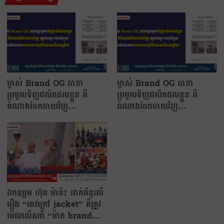
ម្ចាស់ Brand OG ធានា
ម្ចាស់ Brand OG ធានា
ប្រមូលទិញផលិតផលខ្លួន ពី
ប្រមូលទិញផលិតផលខ្លួន ពី
តំណាងចែកចាយវិញ…
តំណាងចែកចាយវិញ…
ឯកឧត្តម ហ៊ុន ម៉ានី៖ ពាក់ព័ន្ធលើ
រឿង “អាវក្រៅ jacket” គឺត្រូវ
មើលលើសពី “ម៉ាក brand