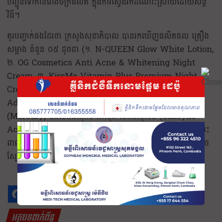
បញ្ជូនទៅកាន់រោងចក្រផលិត ក្នុងការស្វែងរកដំណោះស្រាយដោយសន្តិ
វិធី។
គួរបញ្ជាក់ផងដែរថា ក្រសួងសុខាភិបាល បានរកឃើញផលិតផល គ្រឿង
សម្អាង ចំនួន ០៥ ដូចជា (១. N-QUEEN Glow White Lotion,
២. OG Cosmetics Anti Acne & Whitening Night
Cream, ៣. KissMe Vitamin Plus Premium Night
Cream, ៤. Bliss Night Cream, ៥. Na Sar Clarity
Advance Night Cream) មានផ្ទុក សារធាតុគីមីបារត
(Mercury) និងសារធាតុគីមី អាស៊ីត សាលីស៊ីលិច (Salicylic
Acid) លើសកម្រិតស្ដង់ដាបទដ្ឋាន ដែលសារធាតុគីមីទាំងនោះ អាចប៉ះ
ពាល់ដល់សុខភាពអ្នកប្រើប្រាស់ធ្ងន់ធ្ងរ ដោយប្រឈមជំងឺផ្សេងៗ និងខូច
ស្បែកជាដើម។
អត្ថបទពាក់ព័ន្ធ