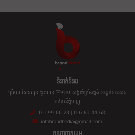
ខ្លឹម ខ្លី រហ័ស
ទំនាក់ទំនង
បុរីមហាសែនសុខ ផ្ទះលេខ H១២០ សង្កាត់ក្រាំងធ្នង់ ខណ្ឌសែនសុខ
រាជធានីភ្នំពេញ
011 99 66 23
|
016 80 44 63
infobrandbodia@gmail.com
បណ្ដាញសង្គម