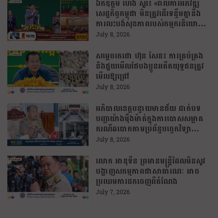
ឯកឧត្តម ហេង សួរ៖ «រាល់ការអភិវឌ្ឍ
សេដ្ឋកិច្ចកម្ពុជា មិនត្រូវដើរទន្ទឹមគ្នានឹង
ការលះបង់សុខភាពរបស់កម្មករនិយោជិត
នោះឡើយ»
July 8, 2026
សម្ដេចតេជោ ហ៊ុន សែន៖ ការគ្រប់គ្រង
និងជួយមើលថែបងប្អូនអតីតយុទ្ធជនត្រូវ
មើលឱ្យជ្រៅ
July 8, 2026
អភិបាលខេត្តបន្ទាយមានជ័យ ដាក់បទ
បញ្ជាយ៉ាងម៉ឹងម៉ាត់ក្នុងការបោសសម្អាត
ករណីឆបោកតាមប្រព័ន្ធបច្ចេកវិទ្យា
(Online Scams)
July 8, 2026
លោក អានុទីន ព្រមានមន្ត្រីដែលមិនសូវ
បង្ហាញសកម្មភាពជាសាធារណៈ អាច
ប្រឈមការដកចេញពីតំណែង
July 7, 2026