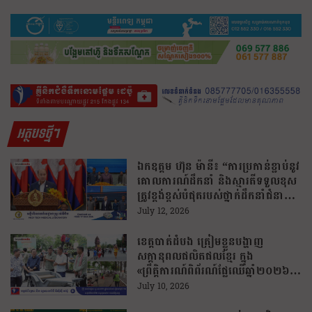
របស់អាវ” ដែលនៅលើអាវ…
អត្ថបទថ្មីៗ
ឯកឧត្តម ហ៊ុន ម៉ានី៖ “ការប្រកាន់ខ្ជាប់នូវ
គោលការណ៍ដឹកនាំ និងស្មារតីទទួលខុស
ត្រូវខ្ពង់ខ្ពស់បំផុតរបស់ថ្នាក់ដឹកនាំជំនាន់
មុន គឺជាមូលដ្ឋានគ្រឹះដ៏សំខាន់ដែលបាន
July 12, 2026
នាំមកនូវសុខសន្តិភាព ស្ថិរភាព និងការ
អភិវឌ្ឍប្រទេសជាតិដូចសព្វថ្ងៃ”
ខេត្តបាត់ដំបង ត្រៀមខ្លួនបង្ហាញ
សក្តានុពលផលិតផលខ្មែរ ក្នុង
«ព្រឹត្តិការណ៍ពិព័រណ៍ផ្លែឈើឆ្នាំ២០២៦»
រយៈពេល ១០ ថ្ងៃ!
July 10, 2026