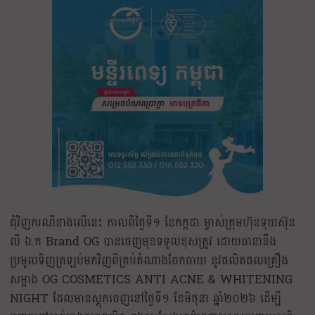
ជុំវិញករណីខាងលើនេះ កាលពីថ្ងៃទី១ ខែកក្កដា ម្ចាស់ក្រុមហ៊ុនទុយស៊ុន
លី ឯ.ក Brand OG បានចេញមុខទទួលខុសត្រូវ ដោយធានានឹង
ប្រមូលទិញត្រឡប់មកវិញពីគ្រប់តំណាងចែកចាយ នូវផលិតផលគ្រឿង
សម្អាង OG COSMETICS ANTI ACNE & WHITENING
NIGHT ដែលមានស្តុកចេញនៅថ្ងៃទី១ ខែមិថុនា ឆ្នាំ២០២៦ ដើម្បី