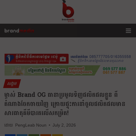
សង្គម
ម្ចាស់ Brand OG ធានាប្រមូលទិញផលិតផលខ្លួន ពី
តំណាងចែកចាយវិញ ក្រោយផ្ទុះការនាំចូលផលិតផលមាន
សារធាតុគីមីបារតលើសកម្រិត!
PengLeab Noun
July 2, 2026