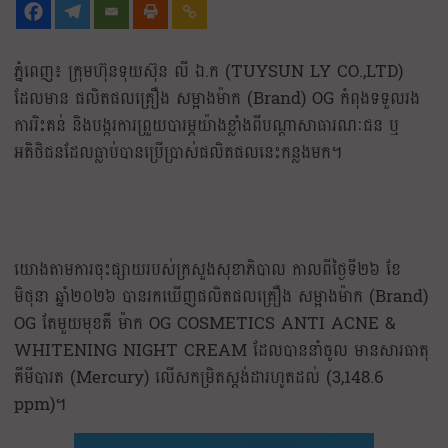
ភ្នំពេញ៖ ក្រុមហ៊ុនទុយស៊ុន លី ឯ.ក (TUYSUN LY CO.,LTD)
ដែលមាន ផលិតផលគ្រឿង សម្អាងម៉ាក (Brand) OG កំពុងទទួលរង
ការរិះគន់ និងបង្ករការព្រួយបារម្ភយ៉ាងខ្លាំងពីបណ្ដាសាធារណៈជន ឬ
អតិថិជនដែលធ្លាប់បានប្រើប្រាស់ផលិតផលនេះកន្លងមក។
យោងតាមការចុះផ្សាយរបស់ក្រសួងសុខាភិបាល កាលពីថ្ងៃទី២៦ ខែ
មិថុនា ឆ្នាំ២០២៦ បានរកឃើញផលិតផលគ្រឿង សម្អាងម៉ាក (Brand)
OG តែមួយមុខគឺ ម៉ាក OG COSMETICS ANTI ACNE &
WHITENING NIGHT CREAM ដែលបាននាំចូល មានសារធាតុ
គីមីបារត (Mercury) លើសកម្រិតស្តង់ដារហូតដល់ (3,148.6
ppm)។