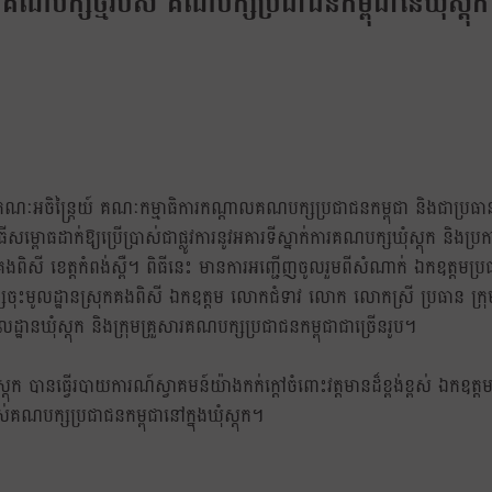
ណបក្សថ្មីរបស់ គណបក្សប្រជាជនកម្ពុជានៃឃុំស្តុក 
ិកគណៈអចិន្រ្តៃយ៍ គណៈកម្មាធិការកណ្តាលគណបក្សប្រជាជនកម្ពុជា និងជាប្រធាន
ីសម្ពោធដាក់ឱ្យប្រើប្រាស់ជាផ្លូវការនូវអគារទីស្នាក់ការគណបក្សឃុំស្តុក និងប្
ងពិសី ខេត្តកំពង់ស្ពឺ។ ពិធីនេះ មានការអញ្ជើញចូលរួមពីសំណាក់ ឯកឧត្តមប្រ
សចុះមូលដ្ឋានស្រុកគងពិសី ឯកឧត្តម លោកជំទាវ លោក លោកស្រី ប្រធាន ក្រុ
ឋានឃុំស្តុក និងក្រុមគ្រួសារគណបក្សប្រជាជនកម្ពុជាជាច្រើនរូប។
ដុក បានធ្វើរបាយការណ៍ស្វាគមន៍យ៉ាងកក់ក្ដៅចំពោះវត្តមានដ៏ខ្ពង់ខ្ពស់ ឯកឧត្តម
ណបក្សប្រជាជនកម្ពុជានៅក្នុងឃុំស្ដុក។