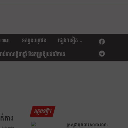
ional
ទស្សនៈយុវជន
ផ្សេងៗទៀត
់អាណត្តិ៣ឆ្នាំ មិនតម្រូវឱ្យបង់ថវិកាទេ
អត្ថបទថ្មីៗ
ាក់ការ
ក្រសួងមុខងារសាធារណៈ