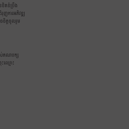
ខិតខំប្រឹង
ជំរុញការអភិវឌ្ឍ
ចិត្តចូលរួម
របស់គណបក្ស
ចុះឈ្មោះ