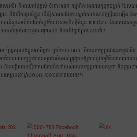
ោតសរសើរ និងវាយតម្លៃខ្ពស់ ចំពោះគណៈកម្មាធិការគណបក្សគ្រប់ថ្នាក់ ដែលបាន
ម្ភារៈ និងថវិកាផ្ទាល់ខ្លួន ដើម្បីសាងសង់អគារស្នាក់ការគណបក្សថ្មីនេះឡើង និង
រសាសន៍ស្វាគមន៍យ៉ាងកក់ក្តៅចំពោះសមាជិកថ្មីចំនួន ៣៣៨នាក់ ដែលបានសម្រេច
ការគាំទ្រចំពោះបុព្វហេតុកសាង និងអភិវឌ្ឍន៍ប្រទេសជាតិ។
 ប៉ុន្តែសូមបងប្អូនទុកចិត្តថា គ្រប់កាលៈទេសៈ គឺគណបក្សប្រជាជនកម្ពុជាមិន
គណបក្សប្រជាជនកម្ពុជាទាំងអស់ត្រូវក្តាប់ឱ្យជាប់នូវកម្មវិធីនយោបាយ
និងបង្កើតការជឿជាក់លើការដឹកនាំរបស់គណបក្សប្រជាជនកម្ពុជា និងត្រូវទៅ
រជាជនកម្ពុជានៅឆ្នាំ២០២៧-២០២៨ខាងមុខនេះ។