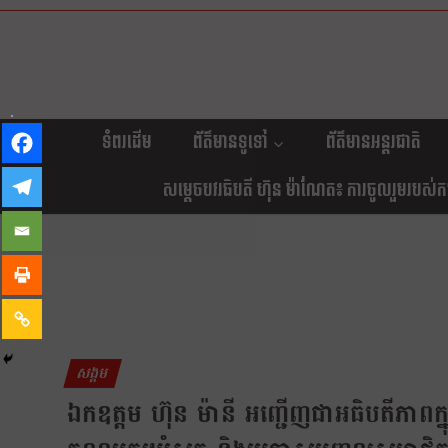
ទំពរដើម
ព័ត៌មានទូទៅ
ព័ត៌មានអន្តរជាតិ
សម្តេចបវរធិបតី ហ៊ុន ម៉ាណែត៖ ការចូលរួមរបស់កម្ព
សង្គម
ឯកឧត្តម ហ៊ុន ម៉ានី អញ្ជើញជាអធិបតីភាពក្នុង