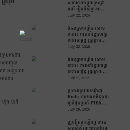
ស្រុក
សហការជាមួយក្រសួង
អប់រំ រៀបចំសិក្ខាសាលា
ផ្សព្វផ្សាយ «ព្រះរាជក្រឹត្យ
July 22, 2026
ស្តីពីលក្ខន្តិកៈ នៃអង្គគ្រូ
បង្រៀន» ដើម្បីពង្រឹងការ
ឯកឧត្តមបណ្ឌិត សោម
គ្រប់គ្រងបុគ្គលិកអប់រំ
រតនា៖ ការអភិវឌ្ឍហេដ្ឋា
រចនាសម្ព័ន្ធ ត្រូវភ្ជាប់
ជាមួយការគ្រប់
July 22, 2026
គ្រងហានិភ័យ
ក្រុមការងារ
ប្រកបដោយវិជ្ជាជីវៈ និង
ឯកឧត្តមបណ្ឌិត សោម
រកាសបញ្ចូល
ការទទួលខុសត្រូវ
រតនា៖ ការអភិវឌ្ឍហេដ្ឋា
ធាន អនុប្រធាន
រចនាសម្ព័ន្ធ ត្រូវភ្ជាប់
ជាមួយការគ្រប់
មការងារ
July 21, 2026
គ្រងហានិភ័យ
ប្រកបដោយវិជ្ជាជីវៈ និង
ប្រធានក្រុមអេស្ប៉ាញ
ការទទួលខុសត្រូវ
Rodri ឈ្នះពានកីឡាករ
 ហ៊ុន ម៉ានី
ល្អបំផុតប្រចាំ FIFA
World Cup 2026
July 20, 2026
គ្រូបង្វឹកអេស្ប៉ាញ កោត
សរសើរចំពោះការបង្ហាញ