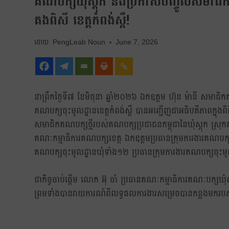
គណបក្សឃុំស្តុក និងប្រកាសបញ្ចូលសមាជិកគ
គងពិសី ខេត្តកំពង់ស្ពឺ!
PengLeab Noun
June 7, 2026
នាព្រឹកថ្ងៃទី៧ ខែមិថុនា ឆ្នាំ២០២៦ ឯកឧត្តម ហ៊ុន ម៉ានី សមាជ
គណបក្សចុះមូលដ្ឋានខេត្តកំពង់ស្ពឺ បានអញ្ជើញជាអធិបតីភាពក្នុងពិធ
សមាជិកគណបក្សថ្មីរបស់គណបក្សប្រជាជនកម្ពុជានៃឃុំស្តុក ស្រុកគ
គណៈកម្មាធិការគណបក្សខេត្ត ឯកឧត្តមប្រធានក្រុមការងារគណបក្
គណបក្សចុះមូលដ្ឋានឃុំទាំង១២ ប្រធានក្រុមការងារគណបក្សចុះមូលដ្
ជាកិច្ចចាប់ផ្ដើម លោក អ៊ុ ចាំ ប្រធានគណៈកម្មាធិការគណៈបក្សឃុំស្
ព្រមទាំងបានរាយការណ៍ពីលទ្ធផលការងារសម្រេចបានកន្លងមករបស់គ