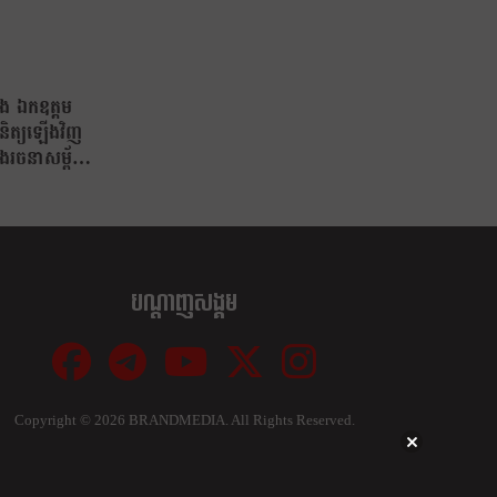
ង ឯកឧត្តម
និត្យឡើងវិញ
ងរចនាសម្ព័ន្ធ
បណ្ដាញសង្គម
Copyright ©
2026 BRANDMEDIA. All Rights Reserved.
Close
this