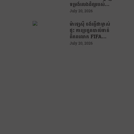
ទម្រង់លេងដ៏ល្អរបស់
ឡាមីន យ៉ាម៉ាល់
July 20, 2026
(Lamine Yamal) និង
ហ្វឺរ៉ាន តូរេស (Ferran
ម៉ាឡេស៊ី ចង់ធ្វើជាម្ចាស់
Torres) ដែលបានរួម
ផ្ទះ ការប្រកួតបាល់ទាត់
ចំណែកយ៉ាងសំខាន់ក្នុង
ពិភពលោក FIFA
ជ័យជម្នះរបស់អេស្ប៉ាញ!
World Cup!
July 20, 2026