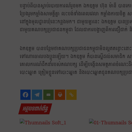
បន្ទាប់ពីបានស្ដាប់របាយការណ៍រួចមក ឯកឧត្តម ហ៊ុន ម៉ានី បានក
ប្រែងរួមកម្លាំងសាមគ្គីគ្នា លះបង់ទាំងពេលវេលា កម្លាំងកាយចិត្ត ស
នៅក្នុងមូលដ្ឋានឃុំនេះកន្លងមក។ ជាមួយគ្នានេះ ឯកឧត្តម បានប្
ជាមួយគណបក្សប្រជាជនកម្ពុជា ដែលជាការបង្ហាញពីការជឿជាក់ និង
ឯកឧត្តម បានបន្ថែមថាគណបក្សប្រជាជនកម្ពុជាមិនល្អឥតខ្ចោះនោះទេ
ទៅណាចោលបងប្អូនឡើយ។ ឯកឧត្តម ក៏បានស្នើដល់សមាជិក សមាជិកា
គោលការណ៍ដឹកនាំរបស់គណបក្ស ដើម្បីបង្កើនសមត្ថភាពចំណេះដឹង 
បោះឆ្នោត ត្រៀមខ្លួនទៅបោះឆ្នោត និងបោះឆ្នោតជូនគណបក្សប្
អត្ថបទពាក់ព័ន្ធ