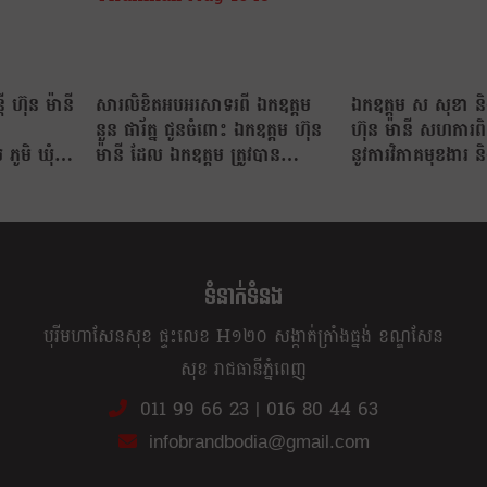
ី ហ៊ុន ម៉ានី
សារលិខិតអបអរសាទរពី ឯកឧត្តម
ឯកឧត្តម ស សុខា និ
ច
នួន ផារ័ត្ន ជូនចំពោះ ឯកឧត្តម ហ៊ុន
ហ៊ុន ម៉ានី សហការពិ
ូមិ ឃុំ
ម៉ានី ដែល ឯកឧត្តម ត្រូវបាន
នូវការវិភាគមុខងារ និ
រដ្ឋសភា…
ក្រសួងមហាផ្ទៃ
ទំនាក់ទំនង
បុរីមហាសែនសុខ ផ្ទះលេខ H១២០ សង្កាត់ក្រាំងធ្នង់ ខណ្ឌសែន
សុខ រាជធានីភ្នំពេញ
011 99 66 23
|
016 80 44 63
infobrandbodia@gmail.com