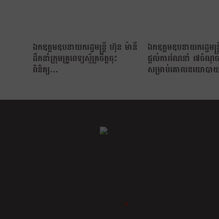
ឯកឧត្តមឧបនាយករដ្ឋមន្ត្រី ហ៊ុន ម៉ានី
ឯកឧត្តមឧបនាយករដ្ឋមន្ត្រ
ដឹកនាំក្រុមគ្រូពេទ្យស្ម័គ្រចិត្តចុះ
ផ្តល់ការណែនាំ ៧ចំណុ
ពិនិត្យ…
សម្រាប់គោលនយោបាយ ភ
មានសុវត្ថិភាព…
ខ្លឹម ខ្លី រហ័ស