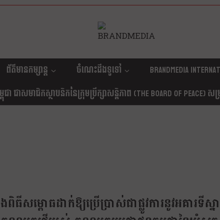
ព័ត៌មានកម្សាន្ត
ចំណេះដឹងទូទៅ
Brandmedia internat
ុជា ជាសមាជិកស្ថាបនិកនៃក្រុមប្រឹក្សាសន្តិភាព (The Board Of Peace) សម្រាប
ពិធីសម្ពោធដាក់ឱ្យប្រើប្រាស់ជាផ្លូវការនូវអគារទីស្ន