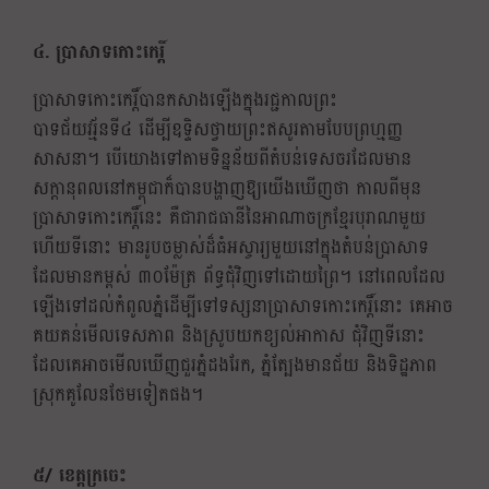
៤. ប្រាសាទកោះកេរ្តិ៍
ប្រាសាទកោះកេរ្តិ៍បានកសាងឡើងក្នុងរជ្ជកាលព្រះ
បាទជ័យវរ័្មនទី៤ ដើម្បីឧទ្ទិសថ្វាយព្រះឥសូរតាមបែបព្រហ្មញ្ញ
សាសនា។ បើយោងទៅតាមទិន្នន័យពីតំបន់ទេសចរដែលមាន
សក្ដានុពលនៅកម្ពុជាក៏បានបង្ហាញឱ្យយើងឃើញថា កាលពីមុន
ប្រាសាទកោះកេរ្ដិ៍នេះ គឺជារាជធានីនៃអាណាចក្រខ្មែរបុរាណមួយ
ហើយទីនោះ មានរូបចម្លាស់ដ៏ធំអស្ចារ្យមួយនៅក្នុងតំបន់ប្រាសាទ
ដែលមានកម្ពស់ ៣០ម៉ែត្រ​ ព័ទ្ធជុំវិញទៅដោយព្រៃ។​ នៅ​ពេល​ដែល​
ឡើង​ទៅ​ដល់​កំពូលភ្នំដើម្បីទៅទស្សនាប្រាសាទកោះកេរ្ដិ៍នោះ ​គេ​អាច​
គយ​គន់​មើល​ទេសភាព​ និង​ស្រូប​យក​ខ្យល់​អាកាស​ ​ជុំ​វិញ​ទី​នោះ​
ដែល​គេ​អាច​មើល​ឃើញ​ជួរ​ភ្នំ​ដង​រែក, ​ភ្នំ​ត្បែង​មាន​ជ័យ​ ​និង​ទិដ្ឋភាព​
ស្រុក​គូលែនថែម​ទៀត​ផង​។​
៥/ ខេត្តក្រចេះ