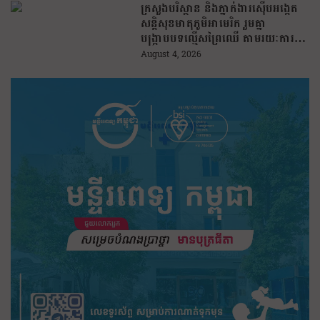
ក្រសួងបរិស្ថាន និងភ្នាក់ងារស៊ើបអង្កេត
សន្តិសុខមាតុភូមិអាមេរិក រួមគ្នា
បង្រ្កាបបទល្មើសព្រៃឈើ តាមរយៈការប្រើ
ប្រាស់បច្ចេកវិទ្យា
August 4, 2026