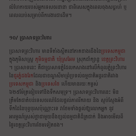
លំហែកាយរបស់អ្នកទេសចរនានា ជាពិសេសក្នុងពេលចុងសប្តាហ៍ ឬ
ពេលឈប់សម្រាប់ពីការងារជាដើម។
១០/ ប្រាសាទព្រះវិហារ
ប្រាសាទព្រះវិហារ មានទីតាំងស្ថិតនៅភាគខាងជើងនៃ
ប្រទេសកម្ពុជា
ក្នុងភូមិសាស្ត្រ
ភូមិធម្មជាតិ
ឃុំស្រអែម
ស្រុកជាំក្សាន្ត
ខេត្តព្រះវិហារ
។ ប្រាសាទនេះ គឺជាប្រាសាទភ្នំដែលកសាងនៅលើកំពូលភ្នំព្រះវិហារ
នៃ
ជួរភ្នំដងរែក
ដែលជាខណ្ឌសីមាព្រំប្រទល់ធម្មជាតិអន្តរជាតិរវាង
ប្រទេសកម្ពុជា
និង
ប្រទេសថៃ
ហើយមានរយៈកម្ពស់
៦២៥ម៉ែត្រធៀបទៅនិងទឹកសមុទ្រ។ ប្រាសាទព្រះវិហារនេះ មិន
ត្រឹមតែជាតំបន់ទេសចរណ៍ដែលផ្តល់ភាពរីករាយ និង ស្ញប់ស្ញែងអំពី
ទឹកដៃនៃបុព្វបុរសប៉ុណ្ណោះទេ វាថែមទាំងផ្តល់ឱ្យលោកអ្នក នូវ
អារម្មណ៍ស្រស់ថ្លាជាមួយនឹងខ្យល់ធម្មជាតិដ៏ត្រជាក់ និងអាចមើលពី
ផ្ទៃខេត្តព្រះវិហារថែមទៀតផង។