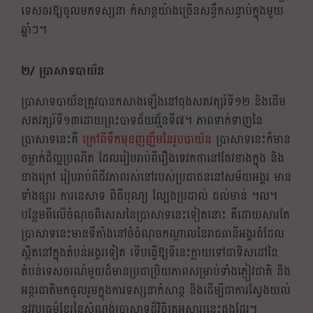
ទេសចរឱ្យចូលមកទស្សនា កំសាន្តយ៉ាងច្រើនសន្ធឹកសន្ធាប់ក្នុងមួយ
ឆ្នាំៗ។
២/ ប្រាសាទបាយ័ន
ប្រាសាទបាយ័នត្រូវបានកសាងឡើងនៅចុងសតវត្សរ៍ទី១២ និងដើម
សតវត្សរ៍ទី១៣ដោយព្រះបាទជ័យវរ្ម័នទី៧។ ភាពទាក់ទាញនៃ
ប្រាសាទនេះគឺ
ក្រៅពីទឹកមុខញញឹមនៃរូបបាយ័ន
ប្រាសាទនេះក៏មាន
ចម្លាក់ដ៏ល្អប្រណីត ដែលរៀបរាប់ពីរឿងទេវកថានៅថែវខាងក្នុង និង
ខាងក្រៅ រៀបរាប់ពីជីវភាពរស់នៅរបស់ប្រជាជននៅសម័យអង្គរ មាន
ទាំងផ្សារ ការនេសាទ ពិធីបុណ្យ ល្បែងប្រដាល់ ជល់មាន់ ។ល។
បន្ថែមពីលើចំណុចពិសេសនៃប្រាសាទនេះទៀតនោះ គឺដោយសារតែ
ប្រាសាទនេះមានទីតាំងនៅចំចំណុចកណ្ដាលនៃរាជធានីអង្គរធំ​ដែល
ស្ថិតនៅក្នុងតំបន់អង្គរទៀត ទើបធ្វើឱ្យទីនេះក្លាយទៅជាទិសដៅនៃ
តំបន់ទេសចរណ៍មួយដ៏មានប្រជាប្រិយភាពសម្រាប់ទាំងភ្ញៀវជាតិ និង
អន្តរជាតិមកចូលរួមក្នុងការទស្សនាកំសាន្ត និងដើម្បីជាការស្វែងយល់
នូវវប្បធម៌ខ្មែរនៃសំណង់ប្រាសាទដ៏វិចិត្រអស្ចារ្យនេះផងដែរ។