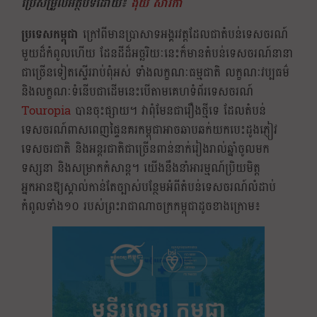
ប្រែសម្រួលអត្ថបទដោយ៖
ង៉ុយ សារិកា
ប្រទេសកម្ពុជា
ក្រៅពីមានប្រាសាទអង្គរវត្តដែលជាតំបន់ទេសចរណ៍
មួយដ៏កំពូលហើយ ដែនដីដ៏អច្ឆរិយៈនេះក៏មានតំបន់ទេសចរណ៍នានា
ជាច្រើនទៀតស្ទើររាប់ពុំអស់ ទាំងលក្ខណៈធម្មជាតិ លក្ខណៈវប្បធម៌
និងលក្ខណៈទំនើបជាដើមនេះបើតាមគេហទំព័រទេសចរណ៍
Touropia
បានចុះផ្សាយ។ វាពុំមែនជារឿងថ្មីទេ ដែលតំបន់
ទេសចរណ៍ពាសពេញផ្ទៃនគរកម្ពុជាអាចឆាបឆក់យកបេះដូងភ្ញៀវ
ទេសចរជាតិ និងអន្តរជាតិជាច្រើនពាន់នាក់រៀងរាល់ឆ្នាំចូលមក
ទស្សនា និងសម្រាកកំសាន្ត។ យើងនឹងនាំអារម្មណ៍ប្រិយមិត្ត
អ្នកអានឱ្យស្គាល់កាន់តែច្បាស់បន្ថែមអំពីតំបន់ទេសចរណ៍លំដាប់
កំពូលទាំង១០​ របស់ព្រះរាជាណាចក្រកម្ពុជាដូចខាងក្រោម៖