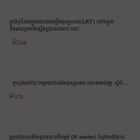
ប្រព័ន្ធដឹកជញ្ជូនដោយរថភ្លើងធុនស្រាល(LRT) នៅកម្ពុជា
នឹងលេចរូបរាងឡើងក្នុងពេលឆាប់ៗនេះ
ក្រសួងអប់រំចុះហត្ថលេខាលើអនុស្សារណៈយោគយល់គ្នា ស្តីពី…
ក្រុមហ៊ុនសាជីវកម្មធនធានទឹកកូរ៉េ (K-water) ស្វែងរកឱកាស