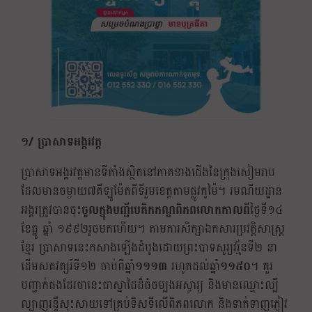
១/ ប្រាសាទអង្គរវត្ត
ប្រាសាទអង្គរវត្តមានទីតាំងស្ថិតនៅភាគខាងជើងនៃក្រុងសៀមរាប
ដែលមានចម្ងាយ៧គីឡូម៉ែតពីទីរួមខេត្តតាមផ្លូវ​កូម៉ៃ។ រមណីយដ្ឋាន
អង្គរត្រូវបានចុះ
ចូលក្នុងបញ្ជីបេតិកភណ្ឌពិភពលោកកាលពី
ថ្ងៃទី១៤
ខែធ្នូ ឆ្នាំ ១៩៩២រួចមកហើយ។ តាមការសិក្សាឯកសារប្រវត្តិសាស្រ្ត
ខ្មែរ ប្រាសាទនេះកសាងឡើងដំបូងដោយព្រះបាទសូរ្យវរ្ម័នទី២ នា
ដើមសតវត្សរ៍ទី១២ ចាប់ពីឆ្នាំ
១១១៣
រហូតដល់ឆ្នាំ
១១៥០
។ គួរ
បញ្ជាក់ផងដែរថានេះជាស្នាដៃដ៏ធំចម្បងអស្ចារ្យ និងមានឈ្មោះល្បី
ល្បាញរន្ទឺសុះសាយទៅគ្រប់ទិសទីលើពិភពលោក និងទាក់ទាញភ្ញៀវ