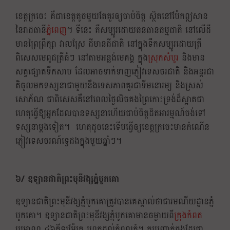
ខេត្តក្រចេះ គឺជាខេត្តតូចមួយតែគួរឲ្យចាប់ចិត្ត សិ្ថតនៅប៉ែកឦសាន
នៃរាជធានី
ភំ្នពេញ
។ ទីនេះ គឺសម្បូរដោយធនធានធម្មជាតិ នៅលើដី
មានព្រៃព្រឹក្សា វាលស្រែ ដីមានជីជាតិ នៅក្នុងទឹកសម្បូរដោយត្រី
ពិសេសមេពូជត្រីធំៗ នៅតាមអន្លង់មេគង្គ ក្នុង
ស្រុកសំបូរ
និងមាន
សត្វផ្សោតទឹកសាប ដែលអាចទាក់ទាញភ្ញៀវទេសចរជាតិ និងអន្តរជា
តិចូលមកទស្សនាជាមួយនឹងទេសភាពគួរជាទីមនោរម្យ និងស្រស់
សោភ័ណ ជាពិសេសគឺនៅពេលថៃ្ងលិចគងព្រៃកោះទ្រង់ដ៏ស្អាតជា
ហេតុធ្វើឱ្យអ្នកដែលបានទស្សនាហើយជាប់ចិត្តដិតអារម្មណ៍ចង់ទៅ
ទស្សនាម្តងទៀត។ ហេតុដូចនេះទើបធ្វើឲ្យខេត្តក្រចេះមានកំណើន
ភ្ញៀវទេសចរណ៍ទេ្វដងក្នុងមួយឆ្នាំៗ។
៦/ ឧទ្យានជាតិព្រះមុនីវង្សភ្នំបូកគោ
ឧទ្យានជាតិព្រះមុនីវង្សភ្នំបូកគោត្រូវបានគេស្គាល់ថាជារមណីយដ្ឋានភ្នំ
បូកគោ។ ឧទ្យានជាតិព្រះមុនីវង្សភ្នំបូកគោមានចម្ងាយពី
ក្រុងកំពត
ប្រមាណ ៤៦គីឡូម៉ែត្រ រហូតដល់កំពូលភ្នំ។ គួរបញ្ជាក់ផងដែរថា