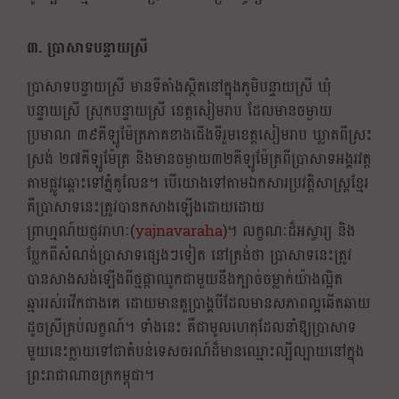
៣. ប្រាសាទបន្ទាយស្រី
ប្រាសាទបន្ទាយស្រី មានទីតាំងស្ថិតនៅក្នុងភូមិបន្ទាយស្រី ឃុំ
បន្ទាយស្រី ស្រុកបន្ទាយស្រី ខេត្តសៀមរាប ដែលមានចម្ងាយ
ប្រមាណ ៣៩គីឡូម៉ែត្រភាគខាងជើងទីរួមខេត្តសៀមរាប ឃ្លាតពីស្រះ
ស្រង់ ២៧គីឡូម៉ែត្រ និងមានចម្ងាយ៣២គីឡូម៉ែត្រពីប្រាសាទអង្គរវត្ត
តាមផ្លូវឆ្ពោះទៅភ្នំគូលែន។ បើយោងទៅតាមឯកសារប្រវត្តិសាស្ត្រខ្មែរ
គឺប្រាសាទនេះត្រូវបានកសាងឡើងដោយដោយ
ព្រាហ្មណ៍យជ្ញវរាហៈ(
yajnavaraha
)​។ លក្ខណៈដ៏អស្ចារ្យ និង
ប្លែកពីសំណង់ប្រាសាទផ្សេងៗទៀត នៅត្រង់ថា ប្រាសាទនេះត្រូវ
បានសាងសង់ឡើងពីថ្មផ្កាឈូកជាមួយនឹងក្បាច់ចម្លាក់យ៉ាងល្អិត
ឆ្មាររស់រវើកជាងគេ ដោយមានតួប្រាង្គបីដែលមានសភាពល្អឆើតឆាយ
ដូចស្រីគ្រប់លក្ខណ៍។ ទាំងនេះ គឺជាមូលហេតុដែលនាំឱ្យប្រាសាទ
មួយនេះក្លាយទៅជាតំបន់ទេសចរណ៍ដ៏មានឈ្មោះល្បីល្បាយនៅក្នុង
ព្រះរាជាណាចក្រកម្ពុជា។