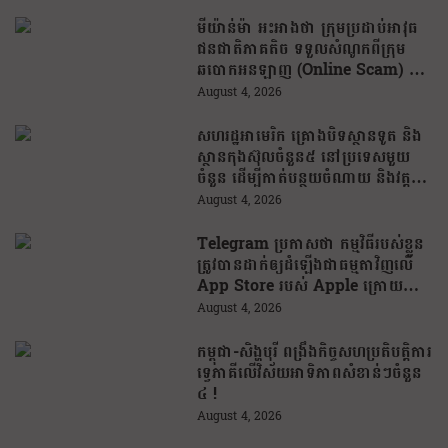
មីយ៉ាន់ម៉ា អះអាងថា ក្រុមប្រដាប់អាវុធ
ជនជាតិភាគតិច ទទួលសំណូកពីក្រុម
ឆបោកអនឡាញ (Online Scam) ជា
ថ្នូរនឹងការជួយរត់ចូលប្រទេសថៃ!
August 4, 2026
សហរដ្ឋអាមេរិក គ្រោងបិទស្ថានទូត និង
ស្ថានកុងស៊ុលចំនួន៥ នៅប្រទេសមួយ
ចំនួន ដើម្បីកាត់បន្ថយចំណាយ និងវត្ត
មានការទូតដែលគ្មានប្រសិទ្ធភាព
August 4, 2026
Telegram ប្រកាសថា កម្មវិធីរបស់ខ្លួន
ត្រូវបានដាក់ឲ្យដំឡើងជាធម្មតាវិញលើ
App Store របស់ Apple ក្រោយបាត់
ខ្លួនដោយគ្មានការបញ្ជាក់ពីមូលហេតុ
August 4, 2026
កម្ពុជា-សិង្ហបុរី ពង្រឹងកិច្ចសហប្រតិបត្តិការ
ទ្វេភាគីលើវិស័យអាទិភាពសំខាន់ៗចំនួន
៤ !
August 4, 2026