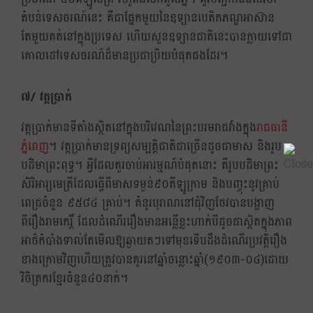
តំបន់ទេសចរណ៍នេះ គឺជាផ្នែកមួយនៃឧទ្យានបេតិកភណ្ឌអាស៊ាន
តែមួយគត់នៅក្នុងប្រទេស ហើយសួនឧទ្យានជាតិនេះបានក្លាយទៅជា
គោលដៅទេសចរណ៍ដ៏មានប្រជាប្រិយបំផុតផងដែរ។
៧/ វត្តប្រាក់
វត្តប្រាក់មានទីតាំងស្ថិតនៅក្នុងបរិវេណនៃព្រះបរមរាជវាំងក្នុង
រាជធានី
ភ្នំពេញ
។ វត្តប្រាក់មានទ្រព្យសម្បតិ្តជាតិជាច្រើនដូចជាមាស និងរូប
បដិមាព្រះពុទ្ធ។ អ្វីដែលគួរចាប់អារម្មណ៍បំផុតនោះ គឺរូបបដិមាព្រះ
សិរិអារ្យមេត្រីដែលធ្វើពីមាសទម្ងន់៩០គីឡូក្រាម និងបញ្ចុះនូវគ្រាប់
ពេជ្រចំនួន ៩៥៨៤ គ្រាប់។ គំនូរបុរាណនៅជុំវិញថែវបានបង្ហាញ
ពីរឿងរាមកេរ្តិ៍ ដែលដំណើររឿងមានអន្លើខ្លះហាក់បីដូចជាស្ថិតក្នុងភាព
អាថ៌កំបាំងទាល់តែមើលឱ្យឆ្ងាយតៗទៅមុខទើប​ដឹង​ដំណើរ​ប្រវត្តិ​រឿង
ខាងក្រោមវិញហើយត្រូវបានគូរនៅឆ្នាំចន្លោះឆ្នាំ(១៩០៣-០៤)ដោយ
វិចិត្រករខ្មែរចំនួន៤០នាក់។