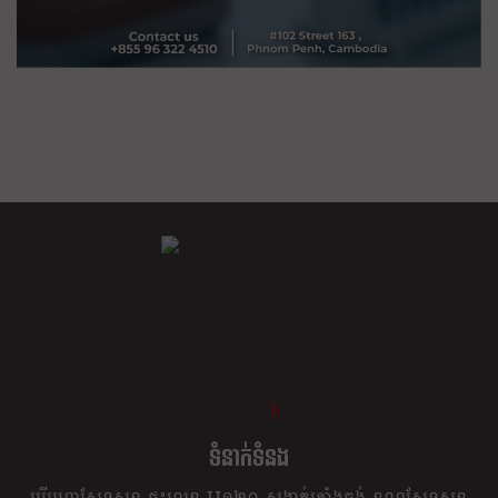
ខ្លឹម ខ្លី រហ័ស
ទំនាក់ទំនង