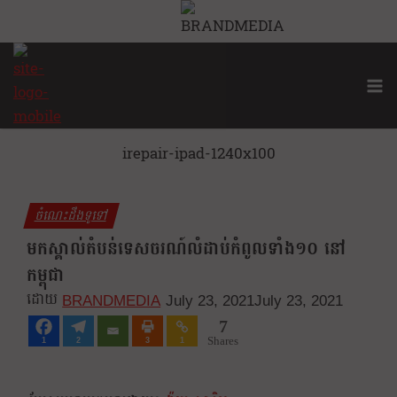
irepair-ipad-1240x100
ចំណេះដឹងទូទៅ
មកស្គាល់តំបន់ទេសចរណ៍លំដាប់កំពូលទាំង១០ នៅ
កម្ពុជា
BRANDMEDIA
July 23, 2021
July 23, 2021
7
Shares
1
2
3
1