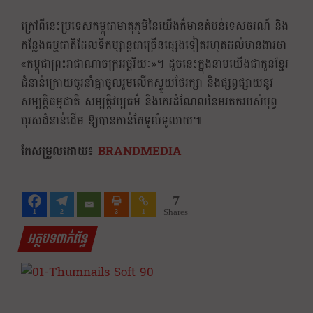
ក្រៅពីនេះប្រទេសកម្ពុជាមាតុភូមិនៃយើងក៏មានតំបន់ទេសចរណ៍ និង
កន្លែងធម្មជាតិដែលទីកម្សាន្តជាច្រើនផ្សេងទៀតរហូតដល់មានងារថា
«កម្ពុជាព្រះរាជាណាចក្រអច្ឆរិយៈ»។ ដូចនេះក្នុងនាមយើងជាកូនខ្មែរ
ជំនាន់ក្រោយចូរនាំគ្នាចូលរួមលើកស្ទួយថែរក្សា និងផ្សព្វផ្សាយនូវ
សម្បត្តិធម្មជាតិ សម្បត្តិវប្បធម៌ និងកេរដំណែលនៃមរតករបស់បុព្វ
បុរសជំនាន់ដើម ឱ្យបានកាន់តែទូលំទូលាយ៕
កែសម្រួលដោយ៖
BRANDMEDIA
7
Shares
1
2
3
1
អត្ថបទពាក់ព័ន្ធ