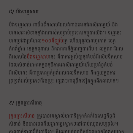
៨/ បឹងទន្លេសាប
បឹងទន្លេសាប ជាបឹងទឹកសាបដែលធំជាងគេនៅអាស៊ីអាគ្នេយ៍ និង
មានសារៈសំខាន់ខ្លាំងណាស់សម្រាប់ប្រទេសកម្ពុជាយើង។ ទន្លេនេះ
មានប្រវែងប្រហែល
១០០គីឡូម៉ែ
ត្រ ហើយត្រូវបានហូរកាត់ ខេត្ត
កំពង់ឆ្នាំង ខេត្តកណ្តាល និងរាជធានីភ្នំពេញជាដើម។ លក្ខណៈដែល
ពិសេសនៃ
បឹងទន្លេសាប
នេះ គឺជាការផ្ដល់ឱ្យនូវតំបន់ដីសើមទឹកសាប
ដែលសំខាន់ជាងគេក្នុងភូមិភាគអាស៊ីអាគ្នេយ៍ហើយប្រព័ន្ធតំបន់
ដីសើមនេះ គឺជាប្រភពផ្គត់ផ្គង់ជលផលទឹកសាប និងជួយក្នុងការ
ទ្រទ្រង់ដល់ប្រភេទជីវចម្រុះ ផ្សេងៗជាច្រើនទៀតក្នុងពិភពលោក។
៩/ ក្រុងព្រះសីហនុ
ក្រុងព្រះសីហនុ
ត្រូវបានគេស្គាល់ថាជាទីក្រុងកំពង់ផែសេដ្ឋកិច្ចដ៏
សំខាន់ និងមានរមណីយដ្ឋានឆ្នេរស្អាតៗនៅជាប់ឈូងសមុទ្រថៃ។
ភាពទាក់ទាញដ៏ធំនៅទីនេះ គឺឆ្នេរខ្សាច់ពណ៌សដែលជាកន្លែងសម្រាក