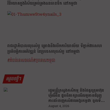
វិនិយោគក្នុងវិស័យគ្រប់គ្រងធនធានទឹក នៅកម្ពុជា
រាជរដ្ឋាភិបាលលុចសំបួ គ្រោងនឹងបើកការិយាល័យ ទីភ្នាក់ងារសហ
ប្រតិបត្តិការអភិវឌ្ឍន៍ នៃប្រទេសលុចសំបួ នៅកម្ពុជា
#
តំបន់ទេសចរណ៍
#
ប្រទេសកម្ពុជា
អត្ថបទថ្មីៗ
រដ្ឋមន្រ្តីក្រសួងកសិកម្ម និងដៃគូរក្រុមហ៊ុន
ហ្វីលីពីន ជួបពិភាក្សាលើលទ្ធភាពជំរុញ
ការនាំចេញកសិផលអង្ករកម្ពុជា ចូលទី
ផ្សារហ្វីលីពីន
August 4, 2026