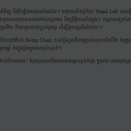
តិ៍ត្រួតពិនិត្យ និងវិបត្តិទេសចរណ៍ផងដែរ។ ជារួមការបិទព្រំដែន Haad Lek បាន
ួលការលុបចោលការកក់សណ្ឋាគារ និងព្រឹត្តិការណ៍ផ្សេងៗ បណ្តាលឲ្យមានការខ
ម្ភថវិកា និងគម្រោងបង់ប្រាក់រួមគ្នា ដើម្បីជួយស្តារវិស័យនេះ។
ដែននៅតំបន់ Nong Chan បានធ្វើឲ្យអាជីវកម្មគ្មានចំណូលជិតបីខែ តែត្រូវបន្ត
ាំ ឥឡូវស្ថិតក្នុងភាពស្ងប់ស្ងាត់។
ច្ចតំបន់ថៃពេលនេះ កំពុងប្រឈមនឹងការរអាក់រអួលធ្ងន់បំផុត ក្នុងរយៈពេ