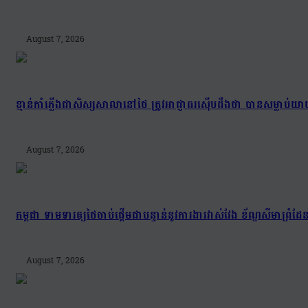
August 7, 2026
ខ្មាន់កាំភ្លើងជាសិស្សសាលានៅថៃ ត្រូវអាជ្ញាធរស៊ើបដឹងថា បានសម្លាប
August 7, 2026
កម្ពុជា ទាមទារឲ្យថៃចាប់ផ្តើមជាបន្ទាន់នូវការងារវាស់វែង ខ័ណ្ឌសីមា
August 7, 2026