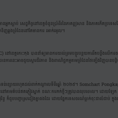
អ្នកស្លាប់ សេដ្ឋកិច្ចនៅខេត្តចំនួនប្រាំពីរនៃភាគឦសាន និងភាគកើតប្រទេសថៃ កំ
ំទំនិញឆ្លងព្រំដែននៅតែមានការ រអាក់រអួល។
 នៅខេត្តកោះកុង បាននាំឲ្យមានការយល់ព្រមបន្ធូរបន្ថយការរឹតបន្តឹងលើការចល័
វិធានការនេះអាចជួយស្តារជីវភាព និងពាណិជ្ជកម្មតាមព្រំដែនថៃឡើងវិញបានបន្តិ
ែទន់ខ្សោយរហូតដល់ពាក់កណ្តាលទីពីរឆ្នាំ ២០២៥។ Somchart Pongkapa
ៅតាមតំបន់ឥតភ្ញៀវស្នាក់ ខណៈការកក់ថ្មីៗត្រូវបានលុបចោល។ ដោយឡែក ខេ
រិន្ទ ក៏ជួបបញ្ហាស្រដៀងគ្នាផងដែរ ដោយផ្នែកទេសចរណ៍ធ្លាក់ចុះជាលំដាប់ ក្