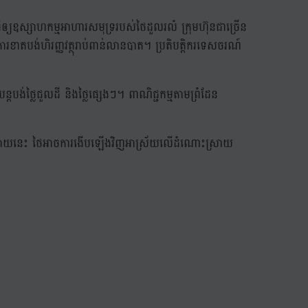
ធ្វើឲ្យឧស្សាហកម្មអាហារសមុទ្ររបស់ថៃដួលរលំ ក្រុមហ៊ុនជាច្រើន
ាតបង់ហិរញ្ញវត្ថុរាប់ពាន់លានបាត។ ប្រតិបត្តិករទេសចរណ៍
បង់ថ្លៃជួលដី និងថ្លៃផ្សេងៗ។ ពាណិជ្ជកម្មតាមព្រំដែន
លចុងក្រោយនេះ ថៃអាចការងើបឡើងវិញអាស្រ័យលើដំណោះស្រាយ