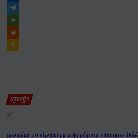
អត្ថបទថ្មីៗ
ប្រទេសចំនួន ១០ គាំទ្រអ៊ុយក្រែន បង្កើតប្រព័ន្ធការពារដែនអាកាស និងមីស៊ីល