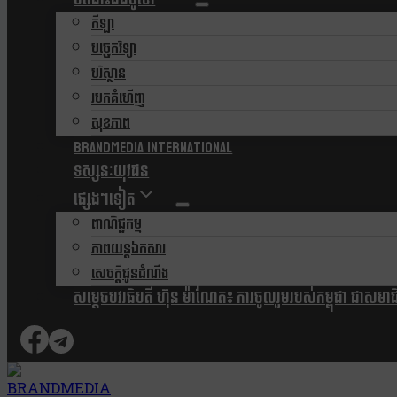
កីឡា
បច្ចេកវិទ្យា
បរិស្ថាន
របកគំហើញ
សុខភាព
Brandmedia international
ទស្សនៈយុវជន
ផ្សេងៗទៀត
ពាណិជ្ជកម្ម
ភាពយន្តឯកសារ
សេចក្តីជូនដំណឹង
សម្តេចបវរធិបតី ហ៊ុន ម៉ាណែត៖ ការចូលរួមរបស់កម្ពុជា ជាសមាជិកស