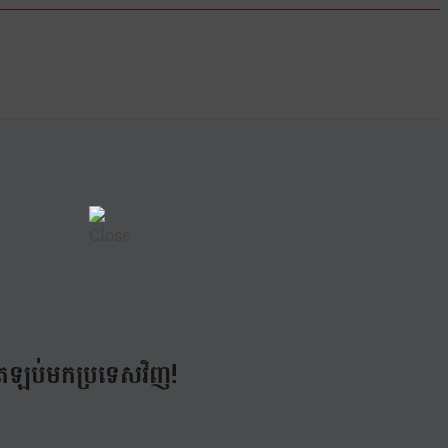
ែរត្រឡប់មកប្រទេសវិញ!