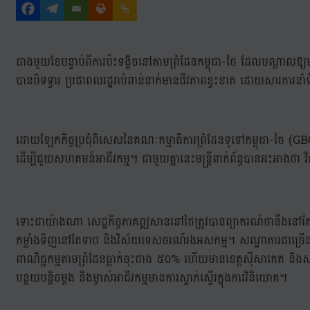
ជាងមួយខែបន្ទាប់ពីការប៉ះទង្គិចនៅតាមព្រំដែនកម្ពុជា-ថៃ ដែលបណ្ដាលឱ្យមាន
បានបិទទ្វារ ប្រជាពលរដ្ឋរាប់ពាន់នាក់មានជីវភាពខ្វះខាត ដោយសារការនា
ដោយឡែកកិច្ចប្រជុំពិសេសនៃគណៈកម្មាធិការព្រំដែនទូទៅកម្ពុជា-ថៃ (GBC)
ដើម្បីជួយសហគមន៍អាជីវកម្ម។ ជាមួយគ្នានេះមន្ត្រីពាក់ព័ន្ធបានអះអាងថា 
ទោះជាយ៉ាងណា សេដ្ឋកិច្ចភាគឦសាននៅថៃត្រូវបានព្យាករណ៍ថានឹងនៅត
កម្លាំងទិញនៅតែទាប និងវិស័យទេសចរណ៍រងអសកម្ម។ សណ្ឋាគារជាច្រើនន
ពាណិជ្ជកម្មតាមព្រំដែនធ្លាក់ចុះជាង ៥០% ហើយមានខេត្តស៊ីសា​កេត និងសុ
បន្ថយបន្តិចម្ដង និងម្ចាស់អាជីវកម្មមានការស្ទាក់ស្ទើរក្នុងការវិនិយោគ។