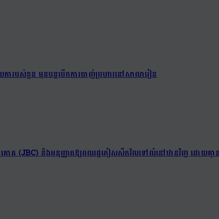
់យាយតារបស់ខ្លួន មុនបន្តបើកការបាញ់ប្រហារនៅសាលារៀន
ព្រំដែនគោគ (JBC) និងអនុញ្ញាតឱ្យពលរដ្ឋភៀសសឹកវិលទៅលំនៅឋានវិញ ដោយគ្មាន