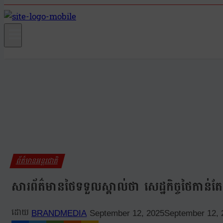
ព័ត៌មានអន្តរជាតិ
សារព័ត៌មានថៃទទួលស្គាល់ថា សេដ្ឋកិច្ចថៃកាន់តែធ្
BRANDMEDIA
September 12, 2025
September 12, 