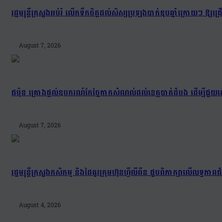
រដ្ឋមន្រ្តីក្រសួងអប់រំ លើកទឹកចិត្តដល់សិស្សប្រឡងបាក់ឌុបឆ្នាំក្រោយៗ ឱ្
August 7, 2026
ជប៉ុន គ្រោងផ្តល់ឧបករណ៍កែច្នៃកាកសំណល់ដល់ខេត្តបាត់ដំបង ដើម្បីជួយល
August 7, 2026
រដ្ឋមន្រ្តីក្រសួងកសិកម្ម និងដៃគូរក្រុមហ៊ុនហ្វីលីពីន ជួបពិភាក្សាលើលទ្ធភា
August 4, 2026