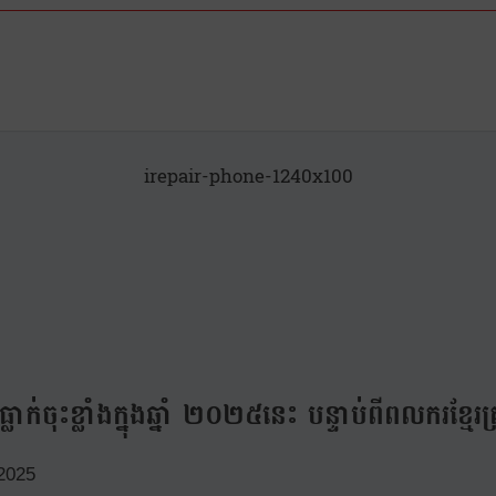
irepair-phone-1240x100
លាក់ចុះខ្លាំងក្នុងឆ្នាំ ២០២៥នេះ បន្ទាប់ពីពលករខ្ម
2025