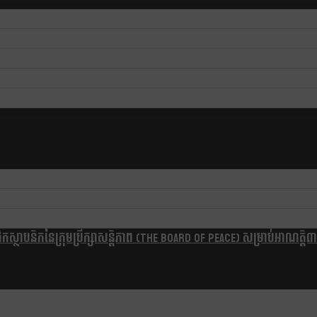
្ថាបនិកនៃក្រុមប្រឹក្សាសន្តិភាព (The Board Of Peace) សម្រាប់អាណត្តិ៣ឆ្នា