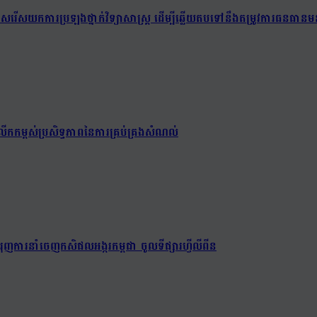
យជ្រើសរើសយកការប្រឡងថ្នាក់វិទ្យាសាស្ត្រ ដើម្បីឆ្លើយតបទៅនឹងតម្រូវការធនធានមន
ើកកម្ពស់ប្រសិទ្ធភាពនៃការគ្រប់គ្រងសំណល់
ពជំរុញការនាំចេញកសិផលអង្ករកម្ពុជា ចូលទីផ្សារហ្វីលីពីន