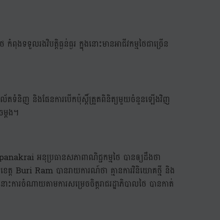
ពុងទទួលរងវិបត្តិធ្ងន់ធ្ងរ ក្នុងនោះមានអាជីវកម្មថៃជាច្រើន
តទំនិញ និងផែនការបើកប៉ុស្តិ៍ត្រួតពិនិត្យមួយចំនួនឡើងវិញ
ចម្តង។
nakrai អនុប្រធានសភាពាណិជ្ជកម្មថៃ បានឲ្យដឹងថា
ត្ត Buri Ram បានរាយការណ៍ថា គ្មានការវិនិយោគថ្មី និង
នុងនោះការចំណាយតាមការសម្រេចចិត្តរាជរដ្ឋាភិបាលថៃ បានកាត់