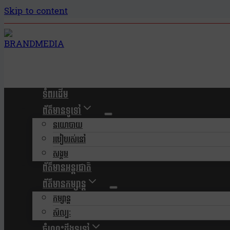
Skip to content
ទំពរដើម
ព័ត៌មានទូទៅ
នយោបាយ
របៀបរស់នៅ
សង្គម
ព័ត៌មានអន្តរជាតិ
ព័ត៌មានកម្សាន្ត
កម្សាន្ត
សិល្បៈ
ចំណេះដឹងទូទៅ