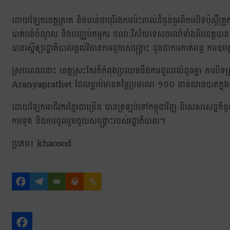
ដោយឡែកខេត្តត្រាត និងចាន់ថាបុរីរងការប៉ះពាល់ដ៏ធ្ងន់ធ្ងរពីការបិទប៉ុស្
បាត់បង់ចំណូល និងបញ្ឈប់កម្មករ ខណៈវិស័យទេសចរណ៍ទាំងពីរខេត្តបានទទ
បានស្នើឲ្យរដ្ឋាភិបាលផ្តល់វិធានការជួយសង្គ្រោះ ដូចជាការកាត់ពន្ធ ការឧបត្ថ
ស្របពេលនោះ ខេត្តស្រះកែវក៏កំពុងប្រឈមនឹងការដួលរលំដូចគ្នា ការបិទព្រំ
Aranyaprathet ដែលធ្លាប់មានតម្លៃប្រមាណ ១០០ ពាន់លានបាតក្នុងមួយឆ្ន
ដោយឡែកអាជីវករខ្មែរជាច្រើន បានត្រឡប់ទៅកម្ពុជាវិញ ពិសេសសេដ្ឋកិ
ការទូត និងការចូលរួមជួយសង្គ្រោះរបស់រដ្ឋាភិបាល។
ប្រភព៖ khaosod