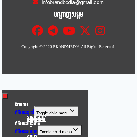
infobrandbodia@gmail.com
បណ្ដាញសង្គម
Copyright ©
2026 BRANDMEDIA. All Rights Reserved.
Clo
this
mod
ទំពរដើម
ព័ត៌មានទូទៅ
Toggle child menu
នយោបាយ
របៀបរស់នៅ
សង្គម
ព័ត៌មានអន្តរជាតិ
ព័ត៌មានកម្សាន្ត
Toggle child menu
កម្សាន្ត