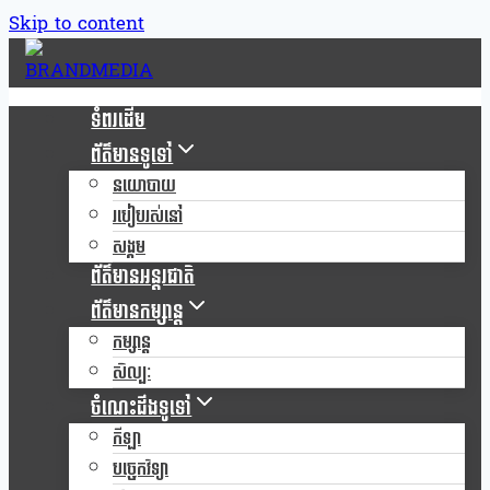
Skip to content
ទំពរដើម
ព័ត៌មានទូទៅ
នយោបាយ
របៀបរស់នៅ
សង្គម
ព័ត៌មានអន្តរជាតិ
ព័ត៌មានកម្សាន្ត
កម្សាន្ត
សិល្បៈ
ចំណេះដឹងទូទៅ
កីឡា
បច្ចេកវិទ្យា