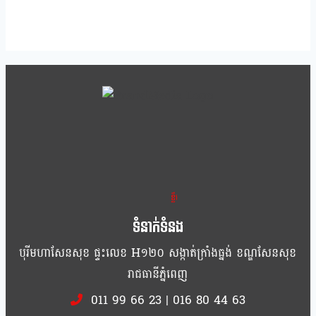
ខ្លឹម ខ្លី រហ័ស
ទំនាក់ទំនង
បុរីមហាសែនសុខ ផ្ទះលេខ H១២០ សង្កាត់ក្រាំងធ្នង់ ខណ្ឌសែនសុខ
រាជធានីភ្នំពេញ
011 99 66 23
|
016 80 44 63