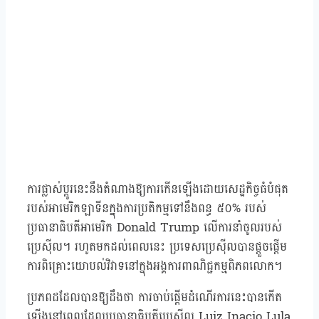
ការផ្លាស់ប្តូរនេះនឹងតំណាងឱ្យការកើនឡើងដោយសេដ្ឋកិច្ចធំបំផុត
របស់អាមេរិកឡាទីនក្នុងការប្រតិកម្មទៅនឹងពន្ធ ៥០% របស់
ប្រធានាធិបតីអាមេរិក Donald Trump លើការនាំចូលរបស់
ប្រេស៊ីល។ រហូតមកដល់ពេលនេះ ប្រទេសប្រេស៊ីលបានផ្តួចផ្តើម
ការពិគ្រោះយោបល់វិវាទនៅក្នុងអង្គការពាណិជ្ជកម្មពិភពលោក។
ប្រភពដដែលបានឱ្យដឹងថា ការចាប់ផ្តើមដំណើរការនេះបានកើត
ឡើងនៅពេលដែលប្រធានាធិបតីប្រេស៊ីល Luiz Inacio Lula