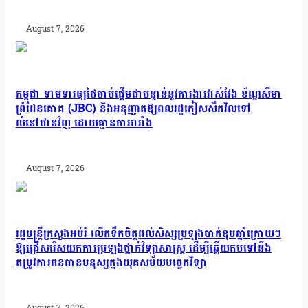
August 7, 2026
កម្ពុជា ទាមទារឲ្យថៃចាប់ផ្តើមជាបន្ទាន់នូវការងារវាស់វែង ខ័ណ្ឌសីមា
ព្រំដែនគោគ (JBC) និងអនុញ្ញាតឱ្យពលរដ្ឋភៀសសឹកវិលទៅ
លំនៅឋានវិញ ដោយគ្មានការរារាំង
August 7, 2026
រដ្ឋមន្រ្តីក្រសួងអប់រំ លើកទឹកចិត្តដល់សិស្សប្រឡងបាក់ឌុបឆ្នាំក្រោយៗ
ឱ្យជ្រើសរើសយកការប្រឡងថ្នាក់វិទ្យាសាស្ត្រ ដើម្បីឆ្លើយតបទៅនឹង
តម្រូវការធនធានមនុស្សក្នុងយុគសម័យបច្ចេកវិទ្យា
August 7, 2026