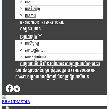
បរិស្ថាន
របកគំហើញ
សុខភាព
Brandmedia international
ទស្សនៈយុវជន
ផ្សេងៗទៀត
ពាណិជ្ជកម្ម
ភាពយន្តឯកសារ
សេចក្តីជូនដំណឹង
សម្តេចបវរធិបតី ហ៊ុន ម៉ាណែត៖ ការចូលរួមរបស់កម្ពុជា ជា
សមាជិកស្ថាបនិកនៃក្រុមប្រឹក្សាសន្តិភាព (The Board Of
Peace) សម្រាប់អាណត្តិ៣ឆ្នាំ មិនតម្រូវឱ្យបង់ថវិកាទេ