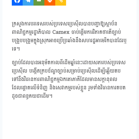
ក្រសួងការបរទេសរបស់ប្រទេសប្រេស៊ីលបានបញ្ជាឱ្យស្ថាប័ន
ពាណិជ្ជកម្មរដ្ឋាភិបាល Camex ចាប់ផ្តើមការវិភាគថាតើច្បាប់
បង្រួបបង្រួមក្នុងស្រុកអាចប្រើប្រឆាំងនឹងសហរដ្ឋអាមេរិកបានដែរឬ
ទេ។
ច្បាប់ដែលបានអនុម័តកាលពីដើមឆ្នាំនេះដោយសភារបស់ប្រទេស
ប្រេស៊ីល បង្កើតក្របខ័ណ្ឌច្បាប់សម្រាប់ប្រេស៊ីលដើម្បីឆ្លើយតប
ទៅនឹងវិធានការពាណិជ្ជកម្មឯកតោភាគីដែលមានសក្តានុពល
ដែលផ្តោតលើទំនិញ និងសេវាកម្មរបស់ខ្លួន រួមទាំងវិធានការតបត
ដូចជាពន្ធគយជាដើម។