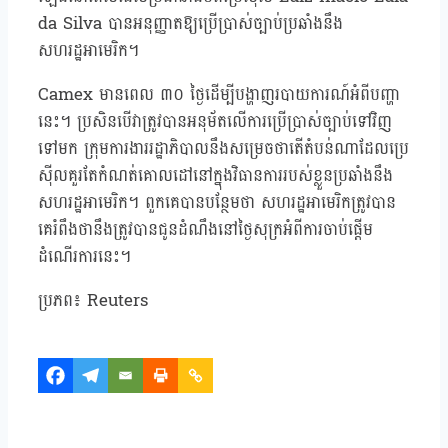
da Silva បានអនុញ្ញាតឱ្យប្រើប្រាស់ច្បាប់ប្រឆាំងនឹង
សហរដ្ឋអាមេរិក។
Camex មានពេល ៣០ ថ្ងៃដើម្បីបង្ហាញរបាយការណ៍អំពីបញ្ហា
នេះ។ ប្រសិនបើវាត្រូវបានអនុម័តលើការប្រើប្រាស់ច្បាប់ទៅវិញ
ទៅមក ក្រុមការងាររដ្ឋាភិបាលនឹងសម្រេចថាតើតំបន់ណាដែលប្រេ
ស៊ីលគួរតែកំណត់គោលដៅនៅក្នុងវិធានការរបស់ខ្លួនប្រឆាំងនឹង
សហរដ្ឋអាមេរិក។ ពួកគេបានបន្ថែមថា សហរដ្ឋអាមេរិកត្រូវបាន
គេរំពឹងថានឹងត្រូវបានជូនដំណឹងនៅថ្ងៃសុក្រអំពីការចាប់ផ្តើម
ដំណើរការនេះ។
ប្រភព៖ Reuters