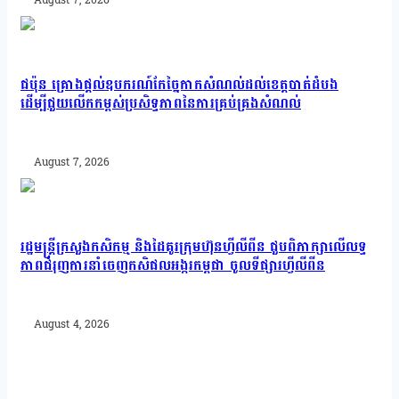
ជប៉ុន គ្រោងផ្តល់ឧបករណ៍កែច្នៃកាកសំណល់ដល់ខេត្តបាត់ដំបង
ដើម្បីជួយលើកកម្ពស់ប្រសិទ្ធភាពនៃការគ្រប់គ្រងសំណល់
August 7, 2026
រដ្ឋមន្រ្តីក្រសួងកសិកម្ម និងដៃគូរក្រុមហ៊ុនហ្វីលីពីន ជួបពិភាក្សាលើលទ្ធ
ភាពជំរុញការនាំចេញកសិផលអង្ករកម្ពុជា ចូលទីផ្សារហ្វីលីពីន
August 4, 2026