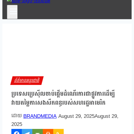
ព័ត៌មានអន្តរជាតិ
ប្រទេសប្រេស៊ីលចាប់ផ្តើមដំណើរការជាផ្លូវការដើម្បី
វាយតម្លៃការសងសឹកពន្ធរបស់សហរដ្ឋអាមេរិក
BRANDMEDIA
August 29, 2025
August 29,
2025