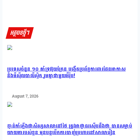
អត្ថបទថ្មីៗ
ប្រទេសចំនួន ១០ គាំទ្រអ៊ុយក្រែន បង្កើតប្រព័ន្ធការពារដែនអាកាស
និងមីស៊ីលបាលីស្ទិក រួមគ្នាជាមួយអឺរ៉ុប!
August 7, 2026
ខ្មាន់កាំភ្លើងជាសិស្សសាលានៅថៃ ត្រូវអាជ្ញាធរស៊ើបដឹងថា បានសម្លាប់
យាយតារបស់ខ្លួន មុនបន្តបើកការបាញ់ប្រហារនៅសាលារៀន