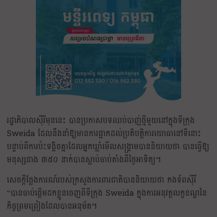
រដ្ឋាភិបាលស៊ីរីមុននេះ បានប្រកាសបទឈប់បាញ់ថ្មីមួយនៅក្នុងទីក្រុង
Sweida ដែលនឹងនាំឱ្យមានការផ្អាកដល់ប្រតិបត្តិការយោធានៅទីនោះ
បន្ទាប់ពីការប៉ះទង្គិចគ្នាដែលអ្នកឃ្លាំមើលសង្គ្រាមបាននិយាយថា បានធ្វើឱ្យ
មនុស្សជាង ៣៥០ នាក់បានស្លាប់ចាប់តាំងពីថ្ងៃអាទិត្យ។
សេចក្តីថ្លែងការណ៍របស់ក្រសួងការពារជាតិបាននិយាយថា កងទ័ពស៊ីរី
“បានចាប់ផ្តើមដកខ្លួនចេញពីទីក្រុង Sweida ក្នុងការអនុវត្តលក្ខខណ្ឌនៃ
កិច្ចព្រមព្រៀងដែលបានអនុម័ត។