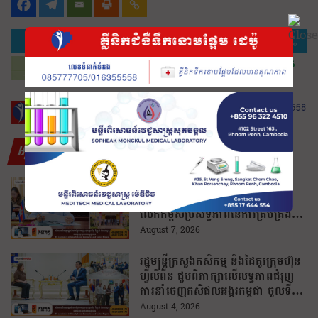
អត្ថបទថ្មីៗ
ជប៉ុន គ្រោងផ្តល់ឧបករណ៍កែច្នៃកាក
សំណល់ដល់ខេត្តបាត់ដំបង ដើម្បីជួយ
លើកកម្ពស់ប្រសិទ្ធភាពនៃការគ្រប់គ្រង
សំណល់
August 7, 2026
រដ្ឋមន្រ្តីក្រសួងកសិកម្ម និងដៃគូរក្រុមហ៊ុន
ហ្វីលីពីន ជួបពិភាក្សាលើលទ្ធភាពជំរុញ
ការនាំចេញកសិផលអង្ករកម្ពុជា ចូលទី
ផ្សារហ្វីលីពីន
August 4, 2026