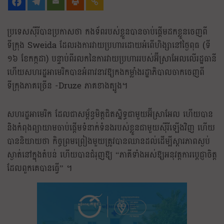
ប្រទេសស៊ីរីបានប្រកាសថា កងទ័ពរបស់ខ្លួនបានចាប់ផ្តើមដកខ្លួនចេញពី
ទីក្រុង Sweida ដែលរងការវាយប្រហារដោយអំពើហិង្សានៅថ្ងៃពុធ (ទី
១៦ ខែកក្កដា) បន្ទាប់ពីរលកនៃការវាយប្រហាររបស់អ៊ីស្រាអែលលើរដ្ឋធានី
ហើយសហរដ្ឋអាមេរិកបានអំពាវនាវឱ្យកងកម្លាំងរដ្ឋាភិបាលចាកចេញពី
ទីក្រុងភាគច្រើន -Druze ភាគខាងត្បូង។
សហរដ្ឋអាមេរិក ដែលជាសម្ព័ន្ធមិត្តជិតស្និទ្ធជាមួយអ៊ីស្រាអែល ហើយបាន
និងកំពុងព្យាយាមចាប់ផ្តើមទំនាក់ទំនងរបស់ខ្លួនជាមួយស៊ីរីឡើងវិញ ហើយ
បាននិយាយថា កិច្ចព្រមព្រៀងមួយត្រូវបានឈានដល់ដើម្បីស្តារភាពស្ងប់
ស្ងាត់នៅក្នុងតំបន់ ហើយបានជំរុញឱ្យ “ភាគីទាំងអស់ឱ្យអនុវត្តការប្តេជ្ញាចិត្ត
ដែលពួកគេបានធ្វើ” ។