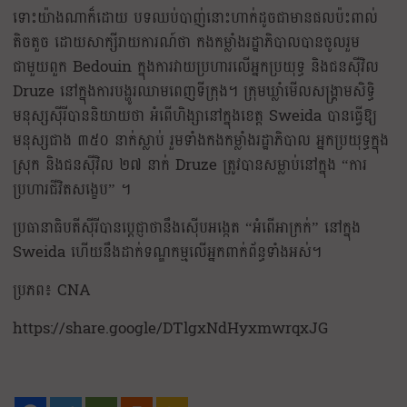
ទោះយ៉ាងណាក៏ដោយ បទឈប់បាញ់នោះហាក់ដូចជាមានផលប៉ះពាល់
តិចតួច ដោយសាក្សីរាយការណ៍ថា កងកម្លាំងរដ្ឋាភិបាលបានចូលរួម
ជាមួយពួក Bedouin ក្នុងការវាយប្រហារលើអ្នកប្រយុទ្ធ និងជនស៊ីវិល
Druze នៅក្នុងការបង្ហូរឈាមពេញទីក្រុង។ ក្រុមឃ្លាំមើលសង្រ្គាមសិទ្ធិ
មនុស្សស៊ីរីបាននិយាយថា អំពើហិង្សានៅក្នុងខេត្ត Sweida បានធ្វើឱ្យ
មនុស្សជាង ៣៥០ នាក់ស្លាប់ រួមទាំងកងកម្លាំងរដ្ឋាភិបាល អ្នកប្រយុទ្ធក្នុង
ស្រុក និងជនស៊ីវិល ២៧ នាក់ Druze ត្រូវបានសម្លាប់នៅក្នុង “ការ
ប្រហារជីវិតសង្ខេប” ។
ប្រធានាធិបតីស៊ីរីបានប្តេជ្ញាថានឹងស៊ើបអង្កេត “អំពើអាក្រក់” នៅក្នុង
Sweida ហើយនឹងដាក់ទណ្ឌកម្មលើអ្នកពាក់ព័ន្ធទាំងអស់។
ប្រភព៖ CNA
https://share.google/DTlgxNdHyxmwrqxJG