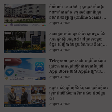
មីយ៉ាន់ម៉ា អះអាងថា ក្រុមប្រដាប់អាវុធ
ជនជាតិភាគតិច ទទួលសំណូកពីក្រុម
ឆបោកអនឡាញ (Online Scam) ជា
ថ្នូរនឹងការជួយរត់ចូលប្រទេសថៃ!
August 4, 2026
សហរដ្ឋអាមេរិក គ្រោងបិទស្ថានទូត និង
ស្ថានកុងស៊ុលចំនួន៥ នៅប្រទេសមួយ
ចំនួន ដើម្បីកាត់បន្ថយចំណាយ និងវត្ត
មានការទូតដែលគ្មានប្រសិទ្ធភាព
August 4, 2026
Telegram ប្រកាសថា កម្មវិធីរបស់ខ្លួន
ត្រូវបានដាក់ឲ្យដំឡើងជាធម្មតាវិញលើ
App Store របស់ Apple ក្រោយបាត់
ខ្លួនដោយគ្មានការបញ្ជាក់ពីមូលហេតុ
August 4, 2026
កម្ពុជា-សិង្ហបុរី ពង្រឹងកិច្ចសហប្រតិបត្តិការ
ទ្វេភាគីលើវិស័យអាទិភាពសំខាន់ៗចំនួន
៤ !
August 4, 2026