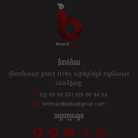
ខ្លឹម ខ្លី រហ័ស
ទំនាក់ទំនង
បុរីមហាសែនសុខ ផ្ទះលេខ H១២០ សង្កាត់ក្រាំងធ្នង់ ខណ្ឌសែនសុខ
រាជធានីភ្នំពេញ
011 99 66 23
|
016 80 44 63
infobrandbodia@gmail.com
បណ្ដាញសង្គម