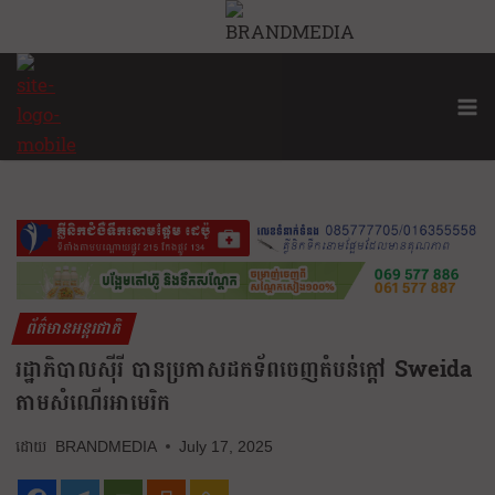
ព័ត៌មានអន្តរជាតិ
រដ្ឋាភិបាលស៊ីរី បានប្រកាសដកទ័ពចេញតំបន់ក្ដៅ Sweida
តាមសំណើរអាមេរិក
BRANDMEDIA
July 17, 2025