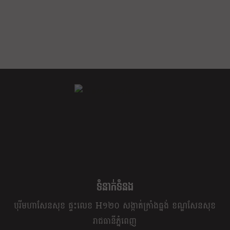
ខ្លឹម ខ្លី រហ័ស
ទំនាក់ទំនង
បុរីមហាសែនសុខ ផ្ទះលេខ H១២០ សង្កាត់ក្រាំងធ្នង់ ខណ្ឌសែនសុខ
រាជធានីភ្នំពេញ