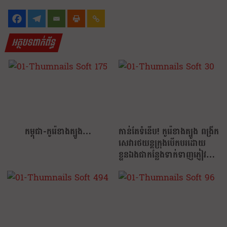
អត្ថបទពាក់ព័ន្ធ
កម្ពុជា-កូរ៉េខាងត្បូង…
កាន់តែទំនើប! កូរ៉េខាងត្បូង ពង្រីក
សេវារថយន្តក្រុងបើកបរដោយ
ខ្លួនឯងជាកន្លែងទាក់ទាញភ្ញៀវ
ទេសចរថ្មី