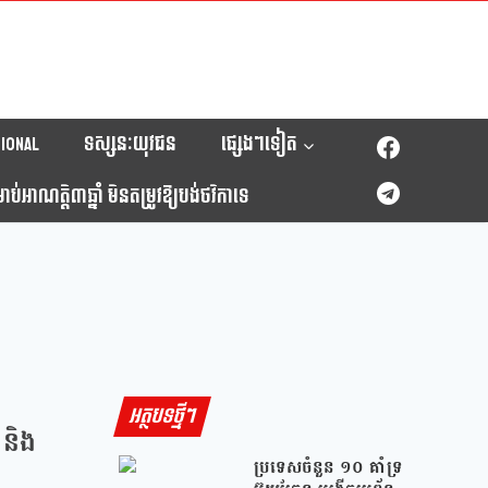
ional
ទស្សនៈយុវជន
ផ្សេងៗទៀត
់អាណត្តិ៣ឆ្នាំ មិនតម្រូវឱ្យបង់ថវិកាទេ
អត្ថបទថ្មីៗ
 និង
ប្រទេសចំនួន ១០ គាំទ្រ