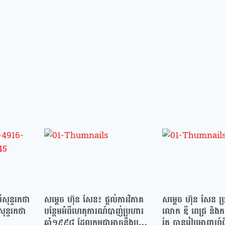
សុន្ទរកថា
សម្ដេច ហ៊ុន សែន៖ ផ្តល់ការវិភាគ
សម្ដេច ហ៊ុន សែន ប្រកា
សុន្ទរកថា
បន្ថែមអំពីហេតុការណ៍បាញ់ប្រហារ
លោក ឌី ពេជ្រ និងកញ្ញ
ឆ្នាំ១៩៩៨ ដែលកម្ពុជាអាចនឹងបន្ត
រ័ត្ន បានរៀបអាពាហ៍ព