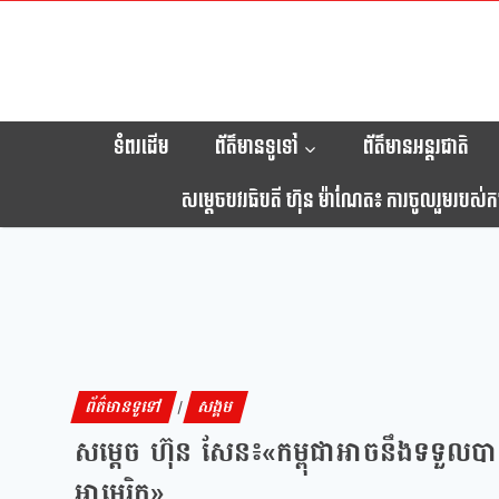
ទំពរដើម
ព័ត៌មានទូទៅ
ព័ត៌មានអន្តរជាតិ
សម្តេចបវរធិបតី ហ៊ុន ម៉ាណែត៖ ការចូលរួមរបស់កម្ព
ព័ត៌មានទូទៅ
សង្គម
|
សម្ដេច ហ៊ុន សែន៖«កម្ពុជាអាចនឹងទទួលប
អាមេរិក»