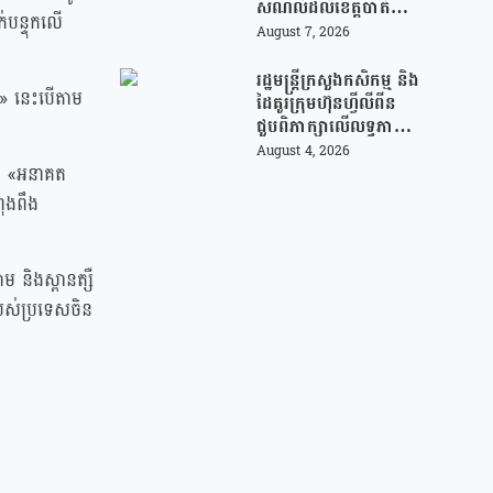
សម័យបច្ចេកវិទ្យា
សំណល់ដល់ខេត្តបាត់
់បន្ទុកលើ
ដំបង ដើម្បីជួយលើក
August 7, 2026
កម្ពស់ប្រសិទ្ធភាពនៃការ
គ្រប់គ្រងសំណល់
រដ្ឋមន្រ្តីក្រសួងកសិកម្ម និង
។» នេះបើតាម
ដៃគូរក្រុមហ៊ុនហ្វីលីពីន
ជួបពិភាក្សាលើលទ្ធភាព
ជំរុញការនាំចេញកសិផល
August 4, 2026
អង្ករកម្ពុជា ចូលទីផ្សារ
ីពី «អនាគត
ហ្វីលីពីន
ពុងពឹង
 និងស្ពានត្សឺ
របស់ប្រទេសចិន