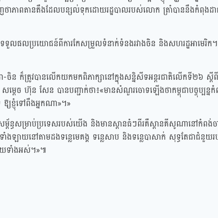
ឃើញថាភាពតានតឹងដែលបន្សល់ទុកដោយរដ្ឋបាលរបស់លោក ត្រាំបាននឹងកំពុងដាក
នឹងទទួលផលប្រយោជន៍ពីការកែសម្រួលទំនាក់ទំនងរវាងចិន និងសហរដ្ឋអាមេរិក
ពុជា-ចិន ក៏ត្រូវបានលើកយកមកពិភាក្សានៅក្នុងសន្និសីទអន្តរជាតិលើកទី២៦ ស្ដ
ម្ដេច ហ៊ុន សែន បានបញ្ជាក់ថា៖«មានសំណួរចោទឡើងថាកម្ពុជាបច្ចុប្បន្នកំ
 ឱ្យខ្ញុំទៅពឹងអ្នកណា»។»
ព័ន្ធសម្រាប់ប្រទេសរបស់យើង និងមានស្ពានធំៗពីរគឺស្ពានគីសូណានៅកំពង់ចាម
្ពានទាំងឡាយនៅតាមដងទន្លេមេគង្គ ទន្លេសាប និងទន្លេបាសាក់ សុទ្ធតែជាជំនួយ
ិនជួយទាំងអស់។»៕