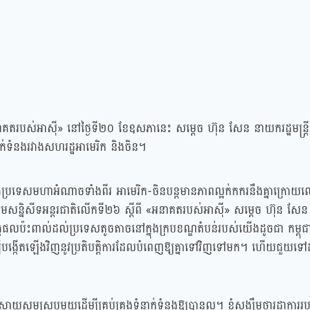
អនាគតរបស់អាស៊ី» នៅថ្ងៃទី២០ ខែឧសភានេះ សម្ដេច ហ៊ុន សែន នាយករដ្ឋមន្ត្រី
ក់ទំនងរវាងសហរដ្ឋអាមេរិក និងចិន។
្រទេសមហាអំណាចទាំងពីរ អាមេរិក-ចិនបន្តមានភាពល្អក់កករនឹងគ្នាក្រោយ
មសន្និសីទអន្តរជាតិលើកទី២៦ ស្ដីពី «អនាគតរបស់អាស៊ី» សម្ដេច ហ៊ុន សែន
កផលប៉ះពាល់ដល់ប្រទេសតូចតាចនៅក្នុងក្របខណ្ឌតំបន់របស់យើងដូចជា កម្ពុជា
ដើម្បីបង្កើតឡើងវិញនូវប្រតិបត្តិការដែលបំពេញឱ្យគ្នាទៅវិញទៅមក។ ហើយជួយទៅ
ះស្រាយសមស្របមួយដើម្បីគ្រប់គ្រងទំនាក់ទំនងឱ្យបានល្អ។ ខ្ញុំសង្ឃឹមថារដ្ឋាកា