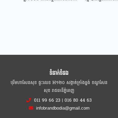
សង្គ្រាម…
ខាងមុខនេះ
ទំនាក់ទំនង
បុរីមហាសែនសុខ ផ្ទះលេខ H១២០ សង្កាត់ក្រាំងធ្នង់ ខណ្ឌសែន
សុខ រាជធានីភ្នំពេញ
011 99 66 23
|
016 80 44 63
infobrandbodia@gmail.com