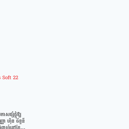
សផ្សំផ្គុំឱ្យ
ា ហ៉ិន ច័ន្ទនី
ិពាហ៍នៅខែធ្នូ