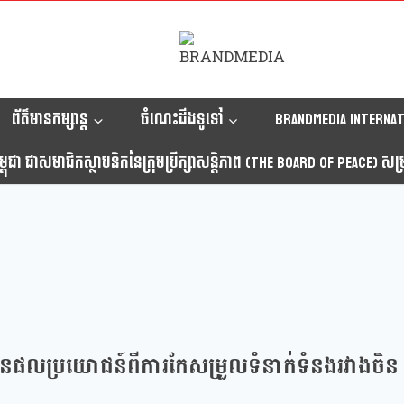
ព័ត៌មានកម្សាន្ត
ចំណេះដឹងទូទៅ
Brandmedia internat
ុជា ជាសមាជិកស្ថាបនិកនៃក្រុមប្រឹក្សាសន្តិភាព (The Board Of Peace) សម្រាប
ានផលប្រយោជន៍ពីការកែសម្រួលទំនាក់ទំនងរវាងចិន