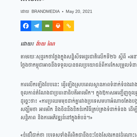
BRANDMEDIA
May 20, 2021
ដោយ៖
ង៉ាយ ណៃ
តាមរយៈសុន្ទរកថាថ្លែងក្នុងសន្និសីទអន្តរជាតិលើកទី២៦ ស្ដីពី «
ថ្លែងថាកម្ពុជាអាចនឹងទទួលបានផលប្រយោជន៍ពីការកែសម្រួលទំនា
ការលើកឡើងបែបនេះ ធ្វើឡើងស្របពេលស្ថានភាពទំនាក់ទំនងរវាងប
ចូលកាន់តំណែងជាប្រធានាធិបតីអាមេរិក។ ក្នុងឱកាសអញ្ជើញចូលរួ
ដូច្នេះថា៖ «ការប្រឈមមុខដាក់គ្នារវាងប្រទេសមហាអំណាចតែងបង្
សង្ឃឹមថា អាមេរិក និងចិននឹងខិតខំរកវិធីគ្រប់គ្រងទំនាក់ទំនង 
សន្តិភាព និងការអភិវឌ្ឍន៍នៅក្នុងតំបន់។»
«ខ្ញុំជឿជាក់ថា ប្រទេសទាំងពីរពិតជានឹងខ្នះខ្នែងស្វែងរកនូវដំណោ