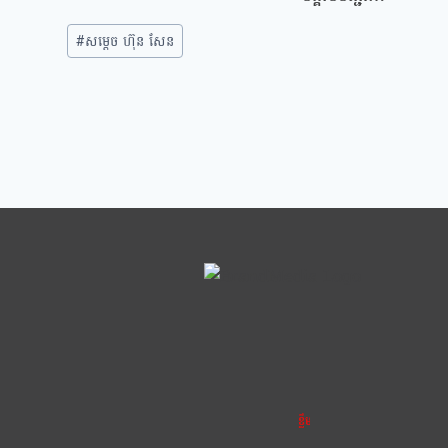
#
សម្ដេច ហ៊ុន សែន
ខ្លឹម ខ្លី រហ័ស