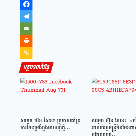
អត្ថបទពាក់ព័ន្ធ
សម្ដេច ហ៊ុន សែន៖ ប្រកាសគាំទ្រ
សម្ដេច ហ៊ុន សែន៖ «បើ
ការកែទម្រង់ក្នុងអាណត្តិថ្មី…
នាយករដ្ឋមន្ត្រីមិនមែនជា
បង្គាប់បញ្ជា…