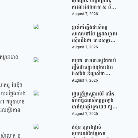
អ៊ុយក្រែន បង្កើតប្រព័ន្ធ
ការពារដែនអាកាស និងមី
ស៊ីលបាលីស្ទិក រួមគ្នាជា
August 7, 2026
មួយអឺរ៉ុប!
ខ្មាន់កាំភ្លើងជាសិស្ស
សាលានៅថៃ ត្រូវអាជ្ញាធរ
ស៊ើបដឹងថា បានសម្លាប់
យាយតារបស់ខ្លួន មុន
August 7, 2026
បន្តបើកការបាញ់ប្រហារ
កម្ពុជាបាន
នៅសាលារៀន
កម្ពុជា ទាមទារឲ្យថៃចាប់
ផ្តើមជាបន្ទាន់នូវការងារ
វាស់វែង ខ័ណ្ឌសីមា
ព្រំដែនគោគ (JBC) និង
August 7, 2026
លោកចូ បៃឌិន
អនុញ្ញាតឱ្យពលរដ្ឋភៀ
សសឹកវិលទៅលំនៅឋាន
 បានថ្លែងយ៉ាង
រដ្ឋមន្រ្តីក្រសួងអប់រំ លើក
វិញ ដោយគ្មានការរារាំង
ទឹកចិត្តដល់សិស្សប្រឡង
។ កម្ពុជាមាន
បាក់ឌុបឆ្នាំក្រោយៗ ឱ្យ
ដល់ស្ថិរភាព
ជ្រើសរើសយកការប្រឡង
August 7, 2026
ថ្នាក់វិទ្យាសាស្ត្រ ដើម្បី
ឆ្លើយតបទៅនឹងតម្រូវការ
ជប៉ុន គ្រោងផ្តល់
ធនធានមនុស្សក្នុងយុគ
ឧបករណ៍កែច្នៃកាក
ររបស់លោក ចូ