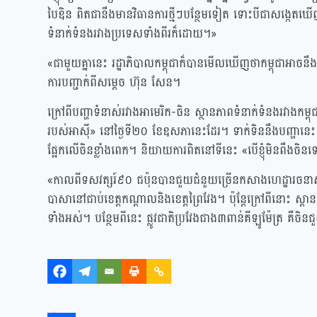
បៃឌិន ពិតជានឹងមានវិធានការថ្មីៗបន្ថែមទៀត ទោះបីជាសង្កេត
ទំនាក់ទំនងរវាងប្រទេសទាំងពីរក៏ដោយ។»
«ជាមួយគ្នានេះ រដ្ឋាភិបាលកម្ពុជាក៏បានមើលឃើញថាកម្ពុជាអាច
ការបញ្ជាក់ពីសម្ដេច ហ៊ុន សែន។
ក្រៅពីបញ្ហាទំនាស់រវាងអាមេរិក-ចិន ស្ថានភាពទំនាក់ទំនងរវាងកម្
របស់អាស៊ី» នៅថ្ងៃទី២០ ខែឧសភានេះដែរ។ ទាក់ទិននឹងបញ្ហានេះ ស
ផ្អែកលើចិនខ្លាំងពេក។ និយាយការពិតនៅទីនេះ «បើខ្ញុំមិនពឹងចិនទេ
«កាលពីទសវត្សរ៍៩០ ជប៉ុនបានជួយជំនួយច្រើនកសាងហេដ្ឋារចនាសម្
បាសានៅជាប់ខេត្តកណ្ដាលនិងខេត្តព្រៃវែង។ ប៉ុន្តែក្រៅពីនោះ​ ស
ទាំងអស់។ បន្ថែមពីនេះ ផ្លូវជាតិប្រវែងជាង៣ពាន់គីឡូម៉ែត្រ គឺច