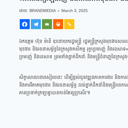
BRANDMEDIA
March 3, 2025
ឯកឧត្តម ហ៊ុន ម៉ានី ឧបនាយករដ្ឋមន្ត្រី រដ្ឋមន្ត្រីក្រសួងមុខងារសា
មុខងារ និងរចនាសម្ព័ន្ធនៃក្រសួងកសិកម្ម រុក្ខាប្រមាញ់ និងនេសា
ប្រមាញ់ និងនេសាទ ព្រមទាំងថ្នាក់ដឹកនាំ និងមន្ត្រីជំនាញនៃក្រសួង
សិក្ខាសាលានារសៀលនេះ ដើម្បីផ្តល់ជូនវឌ្ឍនភាពការងារ និងការពង
និងការវិភាគមុខងារ និងរចនាសម្ព័ន្ធ ដល់ថ្នាក់ដឹកនាំនិងមន្ត្រីរាជក
ភាពប្រទាក់ក្រឡាគ្នាបានកាន់តែល្អប្រសើរ៕