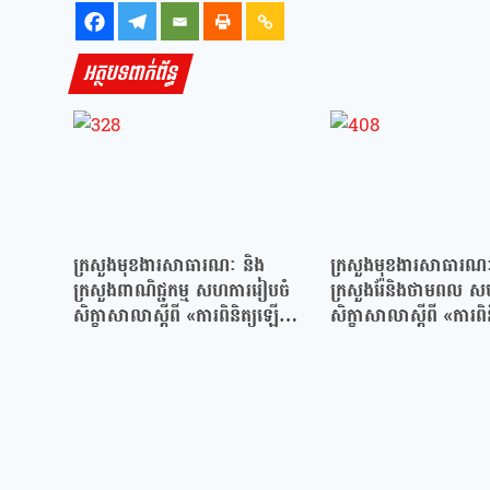
អត្ថបទពាក់ព័ន្ធ
ក្រសួងមុខងារសាធារណៈ និង
ក្រសួងមុខងារសាធារណៈ
ក្រសួងពាណិជ្ជកម្ម សហការរៀបចំ
ក្រសួងរ៉ែនិងថាមពល ស
សិក្ខាសាលាស្តីពី «ការពិនិត្យឡើង
សិក្ខាសាលាស្តីពី «ការព
វិញ…
វិញ…