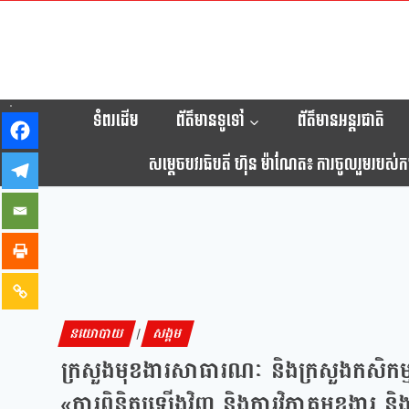
ទំពរដើម
ព័ត៌មានទូទៅ
ព័ត៌មានអន្តរជាតិ
សម្តេចបវរធិបតី ហ៊ុន ម៉ាណែត៖ ការចូលរួមរបស់កម្ព
នយោបាយ
សង្គម
|
ក្រសួងមុខងារសាធារណៈ និងក្រសួងកសិកម្មរ
«ការពិនិត្យឡើងវិញ និងការវិភាគមុខងារ និងរ