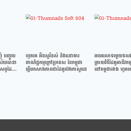
វ៍ បញ្ចូល
ហ្វតតេ អ៊ិនសួរឹនស៍ និងធនាគារ
អបអរសាទរមួយទសវត្ស
ងវិស័យធានា
ពាណិជ្ជកម្មក្រៅប្រទេស នៃកម្ពុជា
ត្រាយវិថីដៃគូអាជីវកម
រសព្ទដៃ
ផ្តើមកសាងភាពជាដៃគូប៊េងកាសួរេន
នៅកម្ពុជារវាង ហ្វតត
ខេ