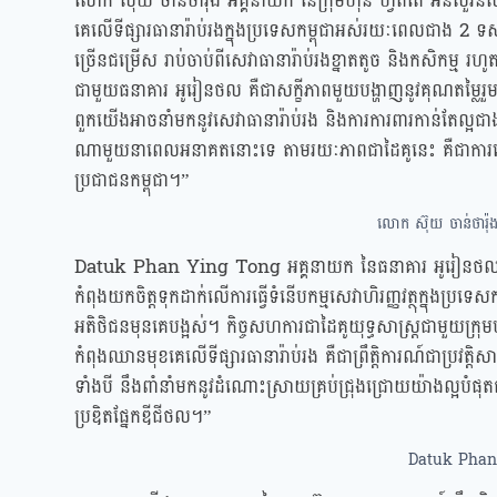
លោក ស៊ុយ ចាន់ថារ៉ុង អគ្គនាយក នៃក្រុមហ៊ុន ហ្វតតេ អ៊ិនសួរឹ
គេលើទីផ្សារធានារ៉ាប់រងក្នុងប្រទេសកម្ពុជាអស់រយៈពេលជាង 2 ទ
ច្រើនជម្រើស រាប់ចាប់ពីសេវាធានារ៉ាប់រងខ្នាតតូច និងកសិកម្ម 
ជាមួយធនាគារ អូរៀនថល គឺជាសក្ខីភាពមួយបង្ហាញនូវគុណតម្លៃរួមគ្
ពួកយើងអាចនាំមកនូវសេវាធានារ៉ាប់រង និងការការពារកាន់តែល្អជាង
ណាមួយនាពេលអនាគតនោះទេ តាមរយៈភាពជាដៃគូនេះ គឺជាការបើកជំពូកថ
ប្រជាជនកម្ពុជា។”
លោក ស៊ុយ ចាន់ថារ៉ុង 
Datuk Phan Ying Tong អគ្គនាយក នៃធនាគារ អូរៀនថល បាន
កំពុងយកចិត្តទុកដាក់លើការធ្វើទំនើបកម្មសេវាហិរញ្ញវត្ថុក្នុង
អតិថិជនមុនគេបង្អស់។ កិច្ចសហការជាដៃគូយុទ្ធសាស្ត្រជាមួយក្រុមហ៊
កំពុងឈានមុខគេលើទីផ្សារធានារ៉ាប់រង គឺជាព្រឹត្តិការណ៍ជាប្រវត្
ទាំងបី នឹងពាំនាំមកនូវដំណោះស្រាយគ្រប់ជ្រុងជ្រោយយ៉ាងល្អបំផ
ប្រឌិតផ្នែកឌីជីថល។”
Datuk Phan 