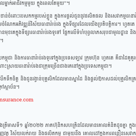
គលម្នាក់អាជីវកម្មមួយ ក្នុងពេលតែមួយ”។
ខាន់ចំពោះបេសកកម្មរបស់ខ្លួន ក្នុងការផ្តល់ជូននូវផលិតផល និងសេវាកម្មធានារ៉
កអភិវឌ្ឍន៍វិស័យធានារ៉ាប់រង ក្នុងទីផ្សារដែលយើងប្រតិបត្តិការ។ ហ្វតតេ គ
ខគេក្នុងទីផ្សារធានារ៉ាប់រងទូទៅ ផ្អែកលើទំហំបុព្វលាភសរុបជាមូលដ្ឋាន និងក
រ។
កម្ពុជា និងការធានារ៉ាប់រងទូទៅក្នុងប្រទេសឡាវ ក្រុមហ៊ុន ហ្វតតេ គឺជាដៃគូគួរ
ដំណោះស្រាយធានារ៉ាប់រងជាក្រុមច្រើនជាងគេនៅក្នុងប្រទេសកម្ពុជា។
ទឹកចិត្ត និងជូនរង្វាន់បុគ្គលិកដែលមានស្នាដៃ និងផ្តល់ឱកាសដល់បុគ្គលិកគ្រប់
រៅស្ថាប័ន។
nsurance.com
ុងត្រីមាសទី១ ឆ្នាំ២០២២ ភាគហ៊ុនិកសហគ្រិនដែលមានគោលគំនិតដូចគ្នា ក្នុង
ញ្ញវត្ថុ វិស័យលក់រាយ និងផលិតកម្ម ជាមួយនឹង គោលដៅក្នងការពន្លឿនសេវាកម្ម