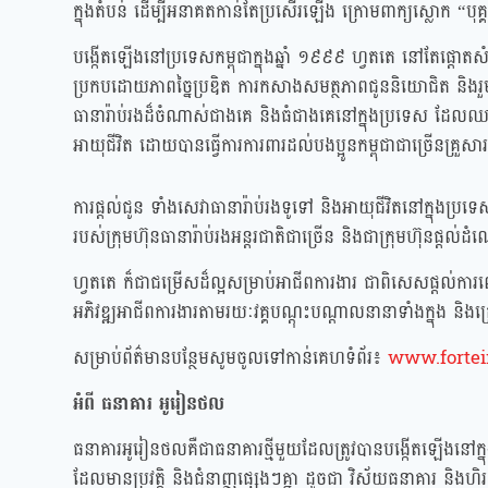
ក្នុងតំបន់ ដើម្បីអនាគតកាន់តែប្រសើរឡើង ក្រោមពាក្យស្លោក “បុគ្
បង្កើតឡើងនៅប្រទេសកម្ពុជាក្នុងឆ្នាំ ១៩៩៩ ហ្វតតេ នៅតែផ្តោតសំ
ប្រកបដោយភាពច្នៃប្រឌិត ការកសាងសមត្ថភាពជូននិយោជិត និងរួមចំណែ
ធានារ៉ាប់រងដ៏ចំណាស់ជាងគេ និងធំជាងគេនៅក្នុងប្រទេស ដែលឈានមុ
អាយុជីវិត ដោយបានធ្វើការការពារដល់បងប្អូនកម្ពុជាជាច្រើនគ្រួសា
ការផ្តល់ជូន ទាំងសេវាធានារ៉ាប់រងទូទៅ និងអាយុជីវិតនៅក្នុងប្រទេស
របស់ក្រុមហ៊ុនធានារ៉ាប់រងអន្តរជាតិជាច្រើន និងជាក្រុមហ៊ុនផ្តល់
ហ្វតតេ ក៏ជាជម្រើសដ៏ល្អសម្រាប់អាជីពការងារ ជាពិសេសផ្តល់ការលើក
អភិវឌ្ឍអាជីពការងារតាមរយៈវគ្គបណ្តុះបណ្តាលនានាទាំងក្នុង និងក្
សម្រាប់ព័ត៌មានបន្ថែមសូមចូលទៅកាន់គេហទំព័រ៖
www.fortei
អំពី ធនាគារ អូរៀនថល
ធនាគារអូរៀនថលគឺជាធនាគារថ្មីមួយដែលត្រូវបានបង្កើតឡើងនៅក្ន
ដែលមានប្រវត្តិ និងជំនាញផ្សេងៗគ្នា ដូចជា វិស័យធនាគារ និងហិរ