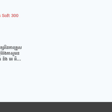
រ៍នៃការត្រួស
្មប៊ែងកាសួរេន
េ និង អេ អឹម