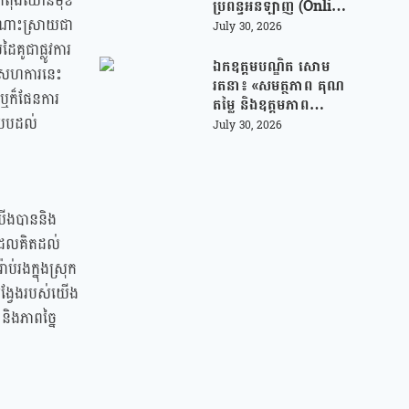
ងកំពុងឈានមុខ
ប្រព័ន្ធអនឡាញ (Online
ដំណោះស្រាយជា
Scam) នៅថៃ ផ្ទុះដល់
July 30, 2026
ជាង ៥,៧០០ករណី
គូជាផ្លូវការ
ឯកឧត្តមបណ្ឌិត សោម
ច្ចសហការនេះ
រតនា៖ «សមត្ថភាព គុណ
 ឬក៏ផែនការ
តម្លៃ និងឧត្តមភាព
របែបដល់
របស់មន្រ្តីវាយតម្លៃ ជា
July 30, 2026
គន្លឹះនៃការធានាគុណ
ភាពអប់រំ»
យើងបាននិង
ណាដែលគិតដល់
ប់រងក្នុងស្រុក
រអង្វែងរបស់យើង
និងភាពច្នៃ