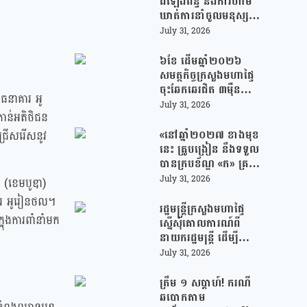
ដំឡើងពន្ធ និងការហាម
ឃាត់ការនាំចូលមនុស្ស
យន្ត ជាលេសចង់«បង្ក្រាប
July 31, 2026
ក្រុមហ៊ុនចិន»
៦ខែ ដើមឆ្នាំ២០២៦
សមត្ថកិច្ចក្រសួងមហាផ្ទៃ
ចុះឆែកឆេរជិត ៣ម៉ឺន
ិងធនាគារ អូ
ទីតាំង ឃាត់ខ្លួនជន
July 31, 2026
កាន់អតិថិជន
បរទេស Online
Scams ជាង ២ពាន់
«នៅឆ្នាំ២០២៧ ខាងមុខ
ជ្រើសរើសនូវ
នាក់
នេះ គ្រូបង្រៀន នឹងទទួល
បានក្របខ័ណ្ឌ «ក» គ្រប់
កម្រិតទាំងអស់មិនថា
July 31, 2026
៍ (ខេមបូឌា)
មត្តេយ្យ បឋមសិក្សា
គារ អូរៀនថល។
អនុវិទ្យាល័យ និង
រដ្ឋមន្រ្តីក្រសួងមហាផ្ទៃ
្នុងការពាំនាំមក
វិទ្យាល័យ»
ស្នើសុំគោលការណ៍ពី
នាយករដ្ឋមន្ត្រី ដើម្បី
អនុវត្តការរឹតបន្តឹងច្បាប់
July 31, 2026
ចរាចរណ៍ផ្លូវគោកឡើង
វិញ បន្ទាប់ពីការផ្អាក
ត្រឹម ១ សប្ដាហ៍! ករណី
អនុវត្តមួយរយៈ
ឆបោកតាម