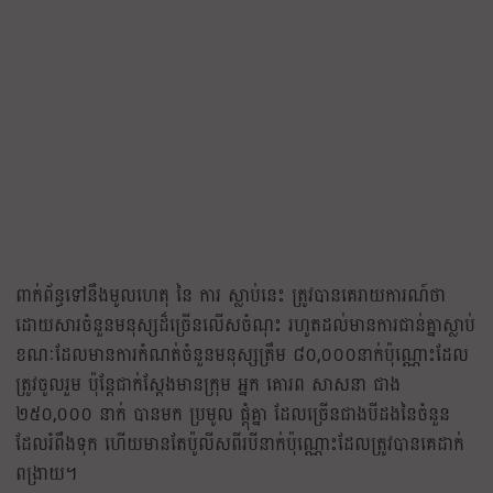
ពាក់ព័ន្ធទៅនឹងមូលហេតុ នៃ ការ ស្លាប់នេះ ត្រូវបានគេរាយការណ៍ថា
ដោយសារចំនួនមនុស្សដ៏ច្រើនលើសចំណុះ រហូតដល់មានការជាន់គ្នាស្លាប់
ខណៈដែលមានការកំណត់ចំនួនមនុស្សត្រឹម ៨០,០០០នាក់ប៉ុណ្ណោះដែល
ត្រូវចូលរួម ប៉ុន្តែជាក់ស្ដែងមានក្រុម អ្នក គោរព សាសនា ជាង
២៥០,០០០ នាក់ បានមក ប្រមូល ផ្តុំគ្នា ដែលច្រើនជាងបីដងនៃចំនួន
ដែលរំពឹងទុក ហើយមានតែប៉ូលីសពីរបីនាក់ប៉ុណ្ណោះដែលត្រូវបានគេដាក់
ពង្រាយ។