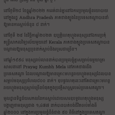
នៅថ្ងៃទី២៨ ខែធ្នូឆ្នាំ២០២២ ការរត់ជាន់គ្នានៅឯការប្រមូលផ្តុំនយោបាយ
នៅក្នុងរដ្ឋ Andhra Pradesh ភាគខាងត្បូងនៃប្រទេសឥណ្ឌាបាននាំ
ឱ្យមានការស្លាប់ចំនួន ៨ នាក់។
នៅថ្ងៃទី ២៥ ខែវិច្ឆិកាឆ្នាំ២០២៣ ឧប្បត្តិហេតុហ្វូងមនុស្សនៅឯការប្រគុំ
តន្ត្រីសាកលវិទ្យាល័យមួយនៅ Kerala ភាគខាងត្បូងប្រទេសឥណ្ឌាបាន
បណ្តាលឱ្យមនុស្សបួននាក់ស្លាប់និងរបួសជាច្រើន។
នៅឆ្នាំ១៩៥៤ មនុស្សរាប់លាននាក់បានប្រមូលផ្តុំគ្នាសម្រាប់ធម្មយាត្រា
សាសនានៅ Prayag Kumbh Mela នៅភាគខាងជើង
ប្រទេសឥណ្ឌា ដែលបណ្តាលឱ្យមានគ្រោះមហន្តរាយហ្វូងមនុស្សដែលបាន
សម្លាប់មនុស្សប្រហែល៨០០ នាក់។ ឧបទ្ទវហេតុនេះនៅតែជាគ្រោះមហន្ត
រាយហ្វូងមនុស្សស្លាប់ច្រើនបំផុតក្នុងប្រវត្តិសាស្រ្តរបស់ប្រទេសឥណ្ឌា។
មូលដ្ឋានទិន្នន័យសកលនៃការស្លាប់ដោយសារឧបទ្ទវហេតុហ្វូងមនុស្ស
បង្ហាញថាមនុស្សជាង ១,៤៧៧ នាក់បានបាត់បង់ជីវិតចាប់តាំងពី
ឆ្នាំ២០០០ នៅក្នុងការប្រមូលផ្តុំដ៏ធំជាង ៥០ ពិធីនៅក្នុងប្រទេសឥណ្ឌា