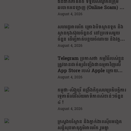
ជនជាតិភាគតិច ទទួលសំណូកពីក្រុម
ឆបោកអនឡាញ (Online Scam) ជា
ថ្នូរនឹងការជួយរត់ចូលប្រទេសថៃ!
August 4, 2026
សហរដ្ឋអាមេរិក គ្រោងបិទស្ថានទូត និង
ស្ថានកុងស៊ុលចំនួន៥ នៅប្រទេសមួយ
ចំនួន ដើម្បីកាត់បន្ថយចំណាយ និងវត្ត
មានការទូតដែលគ្មានប្រសិទ្ធភាព
August 4, 2026
Telegram ប្រកាសថា កម្មវិធីរបស់ខ្លួន
ត្រូវបានដាក់ឲ្យដំឡើងជាធម្មតាវិញលើ
App Store របស់ Apple ក្រោយបាត់
ខ្លួនដោយគ្មានការបញ្ជាក់ពីមូលហេតុ
August 4, 2026
កម្ពុជា-សិង្ហបុរី ពង្រឹងកិច្ចសហប្រតិបត្តិការ
ទ្វេភាគីលើវិស័យអាទិភាពសំខាន់ៗចំនួន
៤ !
August 4, 2026
ក្រសួងបរិស្ថាន និងភ្នាក់ងារស៊ើបអង្កេត
សន្តិសុខមាតុភូមិអាមេរិក រួមគ្នា