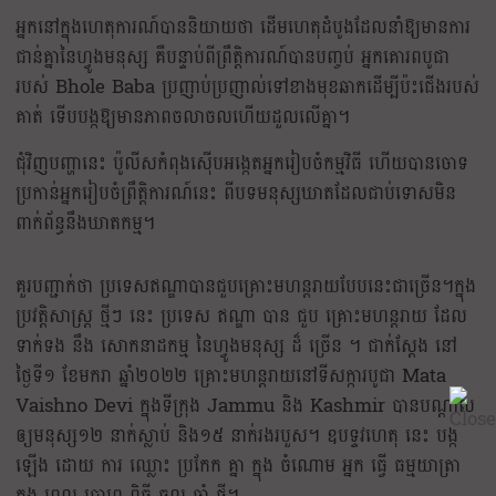
អ្នកនៅក្នុងហេតុការណ៍បាននិយាយថា ដើមហេតុដំបូងដែលនាំឱ្យមានការ
ជាន់គ្នានៃហ្វូងមនុស្ស គឺបន្ទាប់ពីព្រឹត្តិការណ៍បានបញ្ចប់ អ្នកគោរពបូជា
របស់ Bhole Baba ប្រញាប់ប្រញាល់ទៅខាងមុខឆាកដើម្បីប៉ះជើងរបស់
គាត់ ទើបបង្កឱ្យមានភាពចលាចលហើយដួលលើគ្នា។
ជុំវិញបញ្ហានេះ ប៉ូលីសកំពុងស៊ើបអង្កេតអ្នករៀបចំកម្មវិធី ហើយបានចោទ
ប្រកាន់អ្នករៀបចំព្រឹត្តិការណ៍នេះ ពីបទមនុស្សឃាតដែលជាប់ទោសមិន
ពាក់ព័ន្ធនឹងឃាតកម្ម។
គួរបញ្ជាក់ថា ប្រទេសឥណ្ឌាបានជួបគ្រោះមហន្តរាយបែបនេះជាច្រើន។ក្នុង
ប្រវត្តិសាស្ត្រ ថ្មីៗ នេះ ប្រទេស ឥណ្ឌា បាន ជួប គ្រោះមហន្តរាយ ដែល
ទាក់ទង នឹង សោកនាដកម្ម នៃហ្វូងមនុស្ស ដ៏ ច្រើន ។ ជាក់ស្ដែង នៅ
ថ្ងៃទី១ ខែមករា ឆ្នាំ២០២២ គ្រោះមហន្តរាយនៅទីសក្ការបូជា Mata
Vaishno Devi ក្នុងទីក្រុង Jammu និង Kashmir បានបណ្តាល
ឲ្យមនុស្ស១២ នាក់ស្លាប់ និង១៥ នាក់រងរបួស។ ឧបទ្ទវហេតុ នេះ បង្ក
ឡើង ដោយ ការ ឈ្លោះ ប្រកែក គ្នា ក្នុង ចំណោម អ្នក ធ្វើ ធម្មយាត្រា
ក្នុង ពេល ប្រារព្ធ ពិធី ចូល ឆ្នាំ ថ្មី។