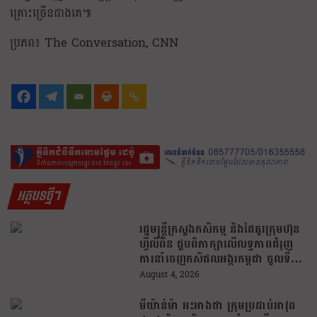
គ្រោះច្រើនជាងគេ៕
ប្រភព៖ The Conversation, CNN
អត្ថបទថ្មីៗ
រដ្ឋមន្រ្តីក្រសួងកសិកម្ម និងដៃគូរក្រុមហ៊ុន
ហ្វីលីពីន ជួបពិភាក្សាលើលទ្ធភាពជំរុញ
ការនាំចេញកសិផលអង្ករកម្ពុជា ចូលទី
ផ្សារហ្វីលីពីន
August 4, 2026
មីយ៉ាន់ម៉ា អះអាងថា ក្រុមប្រដាប់អាវុធ