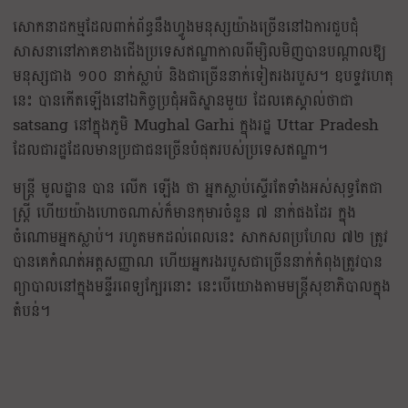
សោកនាដកម្មដែលពាក់ព័ន្ធនឹងហ្វូងមនុស្សយ៉ាងច្រើននៅឯការជួបជុំ
សាសនានៅភាគខាងជើងប្រទេសឥណ្ឌាកាលពីម្សិលមិញបានបណ្តាលឱ្យ
មនុស្សជាង ១០០ នាក់ស្លាប់ និងជាច្រើននាក់ទៀតរងរបួស។ ឧបទ្ទវហេតុ
នេះ បានកើតឡើងនៅឯកិច្ចប្រជុំអធិស្ឋានមួយ ដែលគេស្គាល់ថាជា
satsang នៅក្នុងភូមិ Mughal Garhi ក្នុងរដ្ឋ Uttar Pradesh
ដែលជារដ្ឋដែលមានប្រជាជនច្រើនបំផុតរបស់ប្រទេសឥណ្ឌា។
មន្ត្រី មូលដ្ឋាន បាន លើក ឡើង ថា អ្នកស្លាប់ស្ទើរតែទាំងអស់សុទ្ធតែជា
ស្ត្រី ហើយយ៉ាងហោចណាស់ក៏មានកុមារចំនួន ៧ នាក់ផងដែរ ក្នុង
ចំណោមអ្នកស្លាប់។ រហូតមកដល់ពេលនេះ សាកសពប្រហែល ៧២ ត្រូវ
បានគេកំណត់អត្តសញ្ញាណ ហើយអ្នករងរបួសជាច្រើននាក់កំពុងត្រូវបាន
ព្យាបាលនៅក្នុងមន្ទីរពេទ្យក្បែរនោះ នេះបើយោងតាមមន្ត្រីសុខាភិបាលក្នុង
តំបន់។