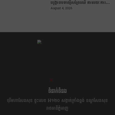
បង្រ្កាបបទល្មើសព្រៃឈើ តាមរយៈការប្រើ
ប្រាស់បច្ចេកវិទ្យា
August 4, 2026
ខ្លឹម ខ្លី រហ័ស
ទំនាក់ទំនង
បុរីមហាសែនសុខ ផ្ទះលេខ H១២០ សង្កាត់ក្រាំងធ្នង់ ខណ្ឌសែនសុខ
រាជធានីភ្នំពេញ