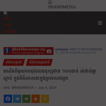
ព័ត៌មានទូទៅ
ព័ត៌មានអន្តរជាតិ
|
មកដឹងពីមូលហេតុដែលមនុស្សជាង ១០០នាក់ រត់ជាន់គ្នា
ស្លាប់ ក្នុងពិធីសាសនាក្នុងប្រទេសឥណ្ឌា
BRANDMEDIA
July 4, 2024