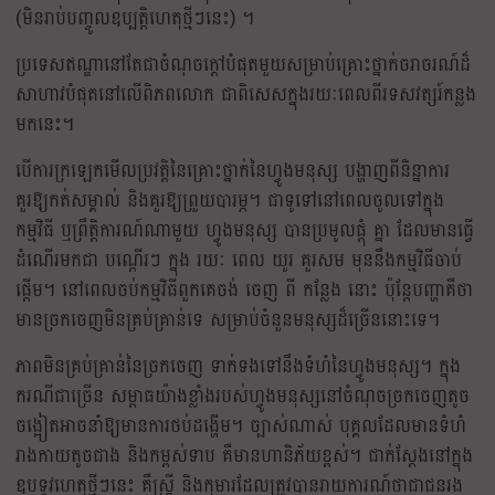
(មិនរាប់បញ្ចូលឧប្បត្តិហេតុថ្មីៗនេះ) ។
ប្រទេសឥណ្ឌានៅតែជាចំណុចក្តៅបំផុតមួយសម្រាប់គ្រោះថ្នាក់ចរាចរណ៍ដ៏
សាហាវបំផុតនៅលើពិភពលោក ជាពិសេសក្នុងរយៈពេលពីរទសវត្សរ៍កន្លង
មកនេះ។
បើការក្រឡេកមើលប្រវត្តិនៃគ្រោះថ្នាក់នៃហ្វូងមនុស្ស បង្ហាញពីនិន្នាការ
គួរឱ្យកត់សម្គាល់ និងគួរឱ្យព្រួយបារម្ភ។ ជាទូទៅនៅពេលចូលទៅក្នុង
កម្មវិធី ឬព្រឹត្តិការណ៍ណាមួយ ហ្វូងមនុស្ស បានប្រមូលផ្តុំ គ្នា ដែលមានធ្វើ
ដំណើរមកជា បណ្តើរៗ ក្នុង រយៈ ពេល យូរ គួរសម មុននឹងកម្មវិធីចាប់
ផ្ដើម។ នៅពេលចប់កម្មវិធីពួកគេចង់ ចេញ ពី កន្លែង នោះ ប៉ុន្តែបញ្ហាគឺថា
មានច្រកចេញមិនគ្រប់គ្រាន់ទេ សម្រាប់ចំនួនមនុស្សដ៏ច្រើននោះទេ។
ភាពមិនគ្រប់គ្រាន់នៃច្រកចេញ ទាក់ទងទៅនឹងទំហំនៃហ្វូងមនុស្ស។ ក្នុង
ករណីជាច្រើន សម្ពាធយ៉ាងខ្លាំងរបស់ហ្វូងមនុស្សនៅចំណុចច្រកចេញតូច
ចង្អៀតអាចនាំឱ្យមានការថប់ដង្ហើម។ ច្បាស់ណាស់ បុគ្គលដែលមានទំហំ
រាងកាយតូចជាង និងកម្ពស់ទាប គឺមានហានិភ័យខ្ពស់។ ជាក់ស្តែងនៅក្នុង
ឧបទ្ទវហេតុថ្មីៗនេះ គឺស្ត្រី និងកុមារដែលត្រូវបានរាយការណ៍ថាជាជនរង