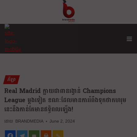
កីឡា
Real Madrid ក្លាយជាពានរង្វាន់ Champions
League ម្តងទៀត ខណៈដែលមានការរំពឹងទុកថាកហរុម
នេះនឹងកាន់តែមានឥទ្ធិពលឡើង!
BRANDMEDIA
June 2, 2024