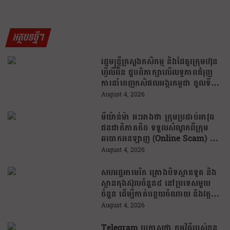
អត្ថបទថ្មីៗ
រដ្ឋមន្រ្តីក្រសួងកសិកម្ម និងដៃគូរក្រុមហ៊ុន
ហ្វីលីពីន ជួបពិភាក្សាលើលទ្ធភាពជំរុញ
ការនាំចេញកសិផលអង្ករកម្ពុជា ចូលទី
ផ្សារហ្វីលីពីន
August 4, 2026
មីយ៉ាន់ម៉ា អះអាងថា ក្រុមប្រដាប់អាវុធ
ជនជាតិភាគតិច ទទួលសំណូកពីក្រុម
ឆបោកអនឡាញ (Online Scam) ជា
ថ្នូរនឹងការជួយរត់ចូលប្រទេសថៃ!
August 4, 2026
សហរដ្ឋអាមេរិក គ្រោងបិទស្ថានទូត និង
ស្ថានកុងស៊ុលចំនួន៥ នៅប្រទេសមួយ
ចំនួន ដើម្បីកាត់បន្ថយចំណាយ និងវត្ត
មានការទូតដែលគ្មានប្រសិទ្ធភាព
August 4, 2026
Telegram ប្រកាសថា កម្មវិធីរបស់ខ្លួន