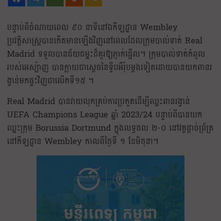
បន្ទាប់ពីចំណាយពេល ៩០ នាទីនៅឯកីឡដ្ឋាន Wembley
ប្រវត្តិសាស្ត្របានកើតមានឡើងវិញនៅពេលដែលក្រុមបាល់ទាត់ Real
Madrid ទទួលបានជ័យជម្នះដ៏គួរឱ្យភ្ញាក់ផ្អើល។ ក្រុមបាល់ទាត់កំពូល
របស់អេស្ប៉ាញ បានក្លាយជាស្ដេចនៃទ្វីបអឺរ៉ុបម្តងទៀតដោយបានយកពានរ
ង្វាន់មកផ្ទះវិញជាលើកទី១៥ ។
Real Madrid បានវាយលុកគ្រប់ការប្រកួតដើម្បីឈ្នះពានរង្វាន់
UEFA Champions League ឆ្នាំ 2023/24 បន្ទាប់ពីបានយក
ឈ្នះក្រុម Borussia Dortmund ក្នុងលទ្ធផល ២-០ នៅវគ្គផ្តាច់ព្រ័ត្រ
នៅកីឡដ្ឋាន Wembley កាលពីថ្ងៃទី ១ ខែមិថុនា។