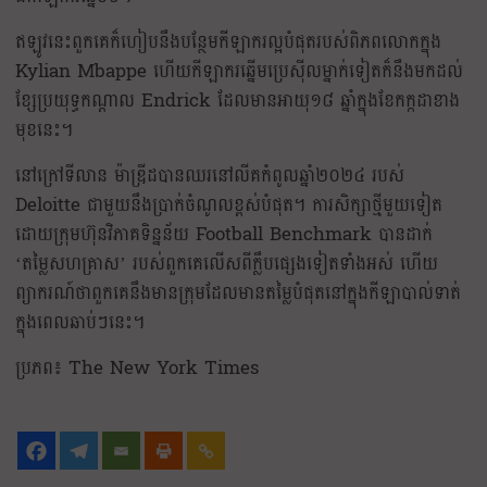
ឥឡូវនេះពួកគេក៏ហៀបនឹងបន្ថែមកីឡាករល្អបំផុតរបស់ពិភពលោកក្នុង
Kylian Mbappe ហើយកីឡាករឆ្នើមប្រេស៊ីលម្នាក់ទៀតក៏នឹងមកដល់
ខ្សែប្រយុទ្ធកណ្តាល Endrick ដែលមានអាយុ១៨ ឆ្នាំក្នុងខែកក្កដាខាង
មុខនេះ។
នៅក្រៅទីលាន ម៉ាឌ្រីដបានឈរនៅលីគកំពូលឆ្នាំ២០២៤ របស់
Deloitte ជាមួយនឹងប្រាក់ចំណូលខ្ពស់បំផុត។ ការសិក្សាថ្មីមួយទៀត
ដោយក្រុមហ៊ុនវិភាគទិន្នន័យ Football Benchmark បានដាក់
‘តម្លៃសហគ្រាស’ របស់ពួកគេលើសពីក្លឹបផ្សេងទៀតទាំងអស់ ហើយ
ព្យាករណ៍ថាពួកគេនឹងមានក្រុមដែលមានតម្លៃបំផុតនៅក្នុងកីឡាបាល់ទាត់
ក្នុងពេលឆាប់ៗនេះ។
ប្រភព៖ The New York Times