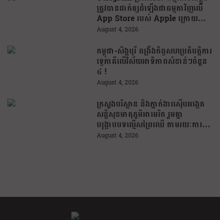
ត្រូវបានដាក់ឲ្យដំឡើងជាធម្មតាវិញលើ
App Store របស់ Apple ក្រោយបាត់
ខ្លួនដោយគ្មានការបញ្ជាក់ពីមូលហេតុ
August 4, 2026
កម្ពុជា-សិង្ហបុរី ពង្រឹងកិច្ចសហប្រតិបត្តិការ
ទ្វេភាគីលើវិស័យអាទិភាពសំខាន់ៗចំនួន
៤ !
August 4, 2026
ក្រសួងបរិស្ថាន និងភ្នាក់ងារស៊ើបអង្កេត
សន្តិសុខមាតុភូមិអាមេរិក រួមគ្នា
បង្រ្កាបបទល្មើសព្រៃឈើ តាមរយៈការប្រើ
ប្រាស់បច្ចេកវិទ្យា
August 4, 2026