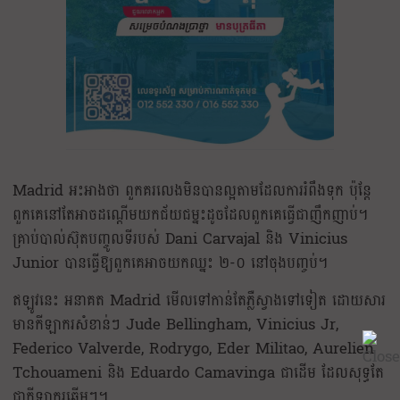
Madrid អះអាងថា ពួកគរលេងមិនបានល្អតាមដែលការរំពឹងទុក ប៉ុន្តែ
ពួកគេនៅតែអាចដណ្ដើមយកជ័យជម្នះដូចដែលពួកគេធ្វើជាញឹកញាប់។
គ្រាប់បាល់ស៊ុតបញ្ចូលទីរបស់ Dani Carvajal និង Vinicius
Junior បានធ្វើឱ្យពួកគេអាចយកឈ្នះ ២-០ នៅចុងបញ្ចប់។
ឥឡូវនេះ អនាគត Madrid មើលទៅកាន់តែភ្លឺស្វាងទៅទៀត ដោយសារ
មានកីឡាករសំខាន់ៗ Jude Bellingham, Vinicius Jr,
Federico Valverde, Rodrygo, Eder Militao, Aurelien
Tchouameni និង Eduardo Camavinga ជាដើម ដែលសុទ្ធតែ
ជាកីឡាករឆ្នើមៗ។