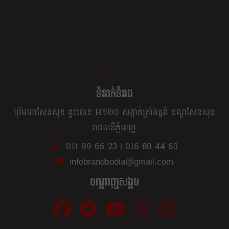
ខ្លឹម ខ្លី រហ័ស
ទំនាក់ទំនង
បុរីមហាសែនសុខ ផ្ទះលេខ H១២០ សង្កាត់ក្រាំងធ្នង់ ខណ្ឌសែនសុខ
រាជធានីភ្នំពេញ
011 99 66 23
|
016 80 44 63
infobrandbodia@gmail.com
បណ្ដាញសង្គម