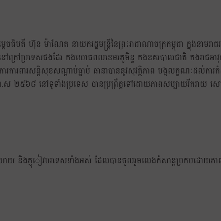
សម្ដេចធិបតី ហ៊ុន ម៉ាណែត នាយករដ្ឋមន្ត្រីនៃព្រះរាជាណាចក្រកម្ពុជា ក្នុងន
៏ដូចជានៅក្រៅប្រទេសផងដែរ កងយោធពលខេមរភូមិន្ទ កងនគរបាលជាតិ កងរាជអាវុធហត្ថ
ការពារសន្តិសុខសណ្តាប់ធ្នាប់ ធានាបាននូវសុវត្ថិភាព បង្កលក្ខណៈដល់ការកំ
រោង ឆស័ក ព.ស ២៥៦៨ នៅទូទាំងប្រទេស បានប្រព្រឹត្តទៅដោយភាពសប្បាយរីករាយ សោ
ាយាយ និងភ្ញុៀវបរទេសទាំងអស់ ដែលបានចូលរួមលេងកំសាន្តប្រកបដោយភាពរីករា