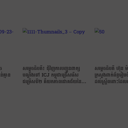
ុច
សម្ដេចធិបតី៖ ជុំវិញការបញ្ជូនពាក្យ
សម្ដេចធិបតី ហ៊ុន ម
់គ្មាន
បណ្ដឹងទៅ ICJ កម្ពុជាជ្រើសរើស
ក្រសួងពាក់ព័ន្ធរៀបចំផ
ជម្រើសទី២ គឺយកភាពជោគជ័យនៃនិតិ
ដល់ស្រ្តីពពោះដែលជ
វិធីតុលាការជាគោល !