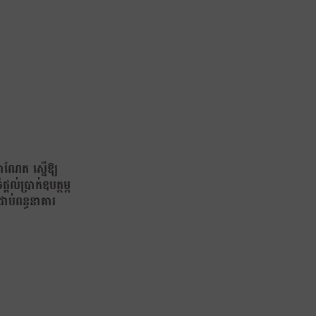
៉ាណែត ស្នើឱ្យ
្ដល់ប្រាក់ឧបត្ថម្ភ
ាប់ពន្ធនាគារ