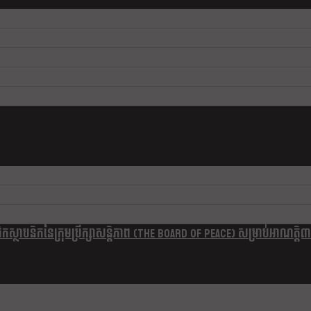
្ថាបនិកនៃក្រុមប្រឹក្សាសន្តិភាព (The Board Of Peace) សម្រាប់អាណត្តិ៣ឆ្នា