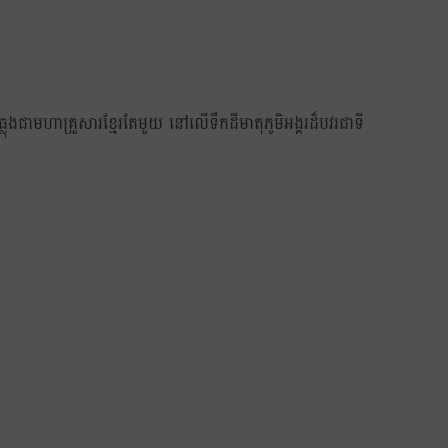
្លុងជាមហាគ្រួសារខ្មែរតែមួយ នៅលើទឹកដីមាតុភូមិអង្គរដ៏បវរជាទី