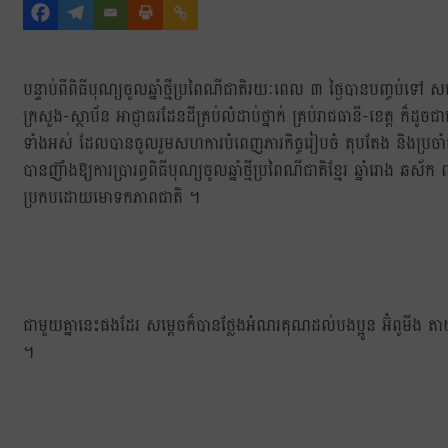
បន្ទាប់ពីពិធីបុណ្យចូលឆ្នាំថ្មីប្រពៃណីជាតិរយៈពេល ៣ ថ្ងៃបានបញ្ចប់ទៅ 
ក្រសួង-ស្ថាប័ន អាជ្ញាធរដែនដីគ្រប់លំដាប់ថ្នាក់ គ្រប់រាជធានី-ខេត្ត ក
ទាំងអស់ ដែលបានចូលរួមសហការបំពេញភារកិច្ចរៀបចំ តុបតែង និងប្រចាំការ
បានញ៊ាំងឱ្យការប្រារព្ធពិធីបុណ្យចូលឆ្នាំថ្មីប្រពៃណីជាតិខ្មែរ ឆ្នាំ
ប្រកបដោយមោទកភាពជាតិ ។
ជាមួយគ្នានេះផងដែរ សម្ដេចក៏បានថ្លែងអំណរគុណដល់បងប្អូន អ៊ំពូមីង ត
។