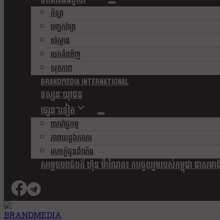
កីឡា
បច្ចេកវិទ្យា
បរិស្ថាន
របកគំហើញ
សុខភាព
Brandmedia international
ទស្សនៈយុវជន
ផ្សេងៗទៀត
ពាណិជ្ជកម្ម
ភាពយន្តឯកសារ
សេចក្តីជូនដំណឹង
សម្តេចបវរធិបតី ហ៊ុន ម៉ាណែត៖ ការចូលរួមរបស់កម្ពុជា ជាសមាជិកស