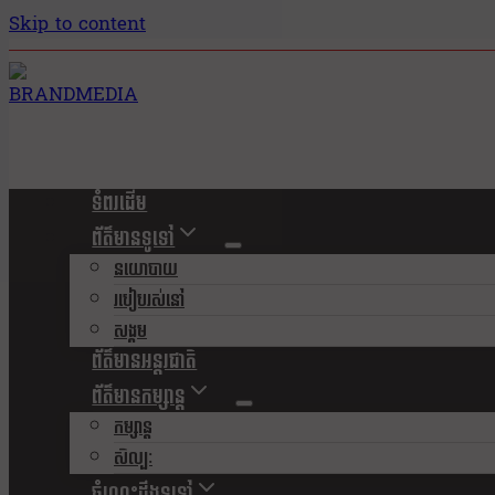
Skip to content
ទំពរដើម
ព័ត៌មានទូទៅ
នយោបាយ
របៀបរស់នៅ
សង្គម
ព័ត៌មានអន្តរជាតិ
ព័ត៌មានកម្សាន្ត
កម្សាន្ត
សិល្បៈ
ចំណេះដឹងទូទៅ