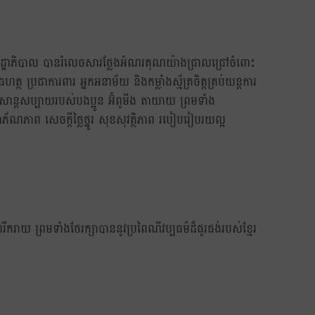
ាមរាជរដ្ឋាភិបាល បានរំលេចសារថ្លែងអំណរគុណយ៉ាងជ្រាលជ្រៅចំពោះ
 ប្រជាការពារ អ្នកអនាម័យ និងកម្លាំងស្ម័គ្រចិត្តគ្រប់យន្តការ
សាន្តសប្បាយរបស់បងប្អូន អ៊ំពូមីង តាយាយ ព្រមទាំង
ភ័ណភាព សេចក្តីថ្លៃថ្នូរ សុខសុវត្ថិភាព របៀបរៀបរយល្អ
យ ព្រមទាំងថែរក្សាបាននូវប្រពៃណីវប្បធម៌ដ៏ផូរផង់របស់ខ្មែរ