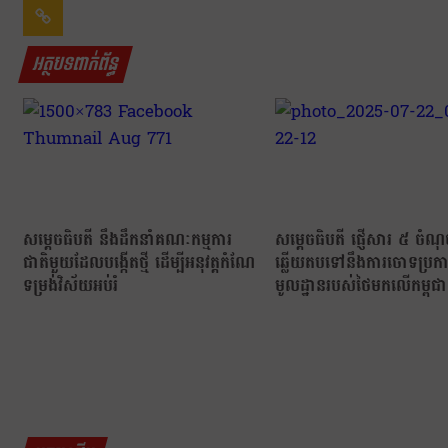
អត្ថបទពាក់ព័ន្ធ
សម្ដេចធិបតី នឹងដឹកនាំគណៈកម្មការ
សម្ដេចធិបតី ផ្ញើសារ ៥ ចំណ
ជាតិមួយដែលបង្កើតថ្មី ដើម្បីអនុវត្តកំណែ
ឆ្លើយតបទៅនឹងការចោទប្រកាន
ទម្រង់វិស័យអប់រំ
មូលដ្ឋានរបស់ថៃមកលើកម្ពុជា