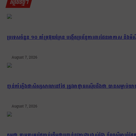
អត្ថបទថ្មីៗ
ប្រទេសចំនួន ១០ គាំទ្រអ៊ុយក្រែន បង្កើតប្រព័ន្ធការពារដែនអាកាស និងមីស៊ីល
August 7, 2026
ខ្មាន់កាំភ្លើងជាសិស្សសាលានៅថៃ ត្រូវអាជ្ញាធរស៊ើបដឹងថា បានសម្លាប
August 7, 2026
កម្ពុជា ទាមទារឲ្យថៃចាប់ផ្តើមជាបន្ទាន់នូវការងារវាស់វែង ខ័ណ្ឌសីមា