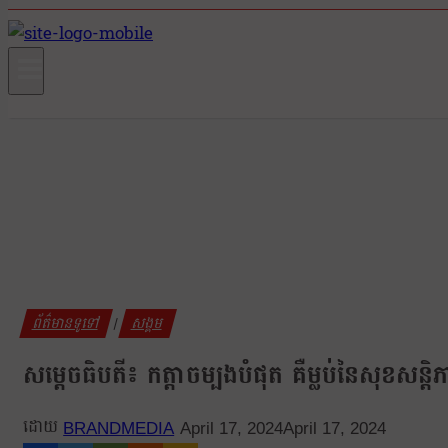
ព័ត៌មានទូទៅ
សង្គម
|
សម្ដេចធិបតី៖ កត្តាចម្បងបំផុត គឺម្លប់នៃសុខសន
BRANDMEDIA
April 17, 2024
April 17, 2024