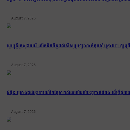
August 7, 2026
រដ្ឋមន្រ្តីក្រសួងអប់រំ លើកទឹកចិត្តដល់សិស្សប្រឡងបាក់ឌុបឆ្នាំក្រោយៗ ឱ្
August 7, 2026
ជប៉ុន គ្រោងផ្តល់ឧបករណ៍កែច្នៃកាកសំណល់ដល់ខេត្តបាត់ដំបង ដើម្បីជួយល
August 7, 2026