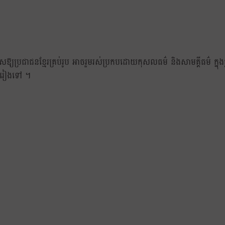
ាសឱ្យប្រជាជនខ្មែរគ្រប់រូប អាចរួមរស់ប្រកបដោយកុសលធម៌ និងសាមគ្គីធម៌ ក្នុងធ
រាបតរៀងទៅ ។