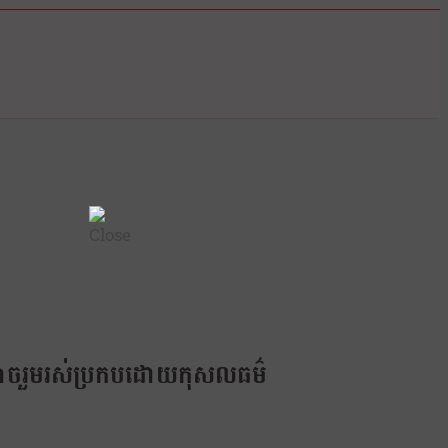
រូប អាចរួមរស់ប្រកបដោយកុសលធម៌