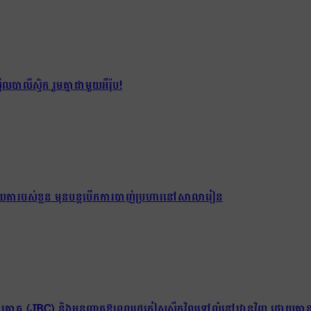
បាលីស្ទិក រួមគ្នាជាមួយអឺរ៉ុប!
់យាយតារបស់ខ្លួន មុនបន្តបើកការបាញ់ប្រហារនៅសាលារៀន
ព្រំដែនគោគ (JBC) និងអនុញ្ញាតឱ្យពលរដ្ឋភៀសសឹកវិលទៅលំនៅឋានវិញ ដោយគ្មាន