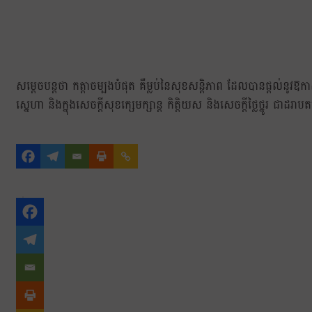
សម្ដេចបន្តថា កត្តាចម្បងបំផុត គឺម្លប់នៃសុខសន្តិភាព ដែលបានផ្តល់នូវឱក
ស្នេហា និងក្នុងសេចក្តីសុខក្សេមក្សាន្ត កិត្តិយស និងសេចក្តីថ្លៃថ្នូរ ជាដ