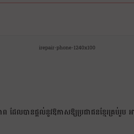
irepair-phone-1240x100
្តិភាព ដែលបានផ្តល់នូវឱកាសឱ្យប្រជាជនខ្មែរគ្រប់