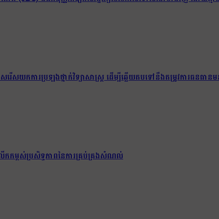
យជ្រើសរើសយកការប្រឡងថ្នាក់វិទ្យាសាស្ត្រ ដើម្បីឆ្លើយតបទៅនឹងតម្រូវការធនធានមន
ើកកម្ពស់ប្រសិទ្ធភាពនៃការគ្រប់គ្រងសំណល់