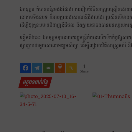
ឯកឧត្តម ក៏បានបន្ថែមផងដែរថា ការរៀបចំវិធីសាស្ត្របង្រៀនដោយ
នៅតាមទីជនបទ ក៏អាចក្លាយជាសាលាឌីជីថលដែរ ប្រសិនបើមានការប្ដ
ដើម្បីឱ្យកូនៗមានជំនាញឌីជីថល និងក្លាយជាធនធានមនុស្សសតវត្
ទន្ទឹមនឹងនេះ ឯកឧត្តមឧបនាយករដ្ឋមន្ត្រីក៏បានលើកទឹកចិត្តឱ្យសា
ផ្សារភ្ជាប់ជាមួយសាលាមធ្យមសិក្សា ដើម្បីពង្រាយវិធីសាស្ត្រអប់រ
1
Share
1
អត្ថបទពាក់ព័ន្ធ