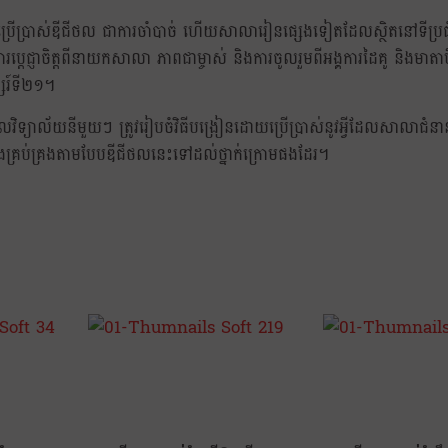
ប្រើប្រាស់ឌីជីថល ជាការចាំបាច់ ហើយសាលារៀនផ្សេងទៀតដែលស្ថិតនៅទីប្រជ
េជ្ញាចិត្តពីនាយកសាលា ភាពជាម្ចាស់ និងការចូលរួមពីអង្គការដៃគូ និងមាតា
សរ៍ទី២១។
កលវិទ្យាល័យនីមួយៗ ត្រូវរៀបចំវិធីបង្រៀនដោយប្រើប្រាស់នូវអ្វីដែលសាលាជំនា
ំ និងគ្រប់គ្រងតាមបែបឌីជីថលនេះទៅដល់ថ្នាក់ក្រោមផងដែរ។