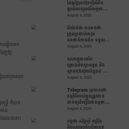
ដៃគូរក្រុមហ៊ុនហ្វីលីពីន
ជួបពិភាក្សាលើលទ្ធភាព
ជំរុញការនាំចេញកសិផល
August 4, 2026
អង្ករកម្ពុជា ចូលទីផ្សារ
ហ្វីលីពីន
មីយ៉ាន់ម៉ា អះអាងថា
ក្រុមប្រដាប់អាវុធ
ជនជាតិភាគតិច ទទួល
ាការឆ្លើយតប
សំណូកពីក្រុម
August 4, 2026
ឆបោកអនឡាញ
ំរុញឱ្យ
(Online Scam) ជាថ្នូរ
សហរដ្ឋអាមេរិក
នឹងការជួយរត់ចូល
គ្រោងបិទស្ថានទូត និង
ប្រទេសថៃ!
ស្ថានកុងស៊ុលចំនួន៥ នៅ
្និបាតបូកសរុប
ប្រទេសមួយចំនួន ដើម្បី
August 4, 2026
កាត់បន្ថយចំណាយ និង
វត្តមានការទូតដែលគ្មាន
Telegram ប្រកាសថា
ប្រសិទ្ធភាព
កម្មវិធីរបស់ខ្លួនត្រូវបាន
ដាក់ឲ្យដំឡើងជាធម្មតា
ន្ត្រី ក៏បាន
វិញលើ App Store
August 4, 2026
នមាន
របស់ Apple ក្រោយ
ជីថលបាននោះ
បាត់ខ្លួនដោយគ្មានការ
កម្ពុជា-សិង្ហបុរី ពង្រឹង
បញ្ជាក់ពីមូលហេតុ
កិច្ចសហប្រតិបត្តិការទ្វេ