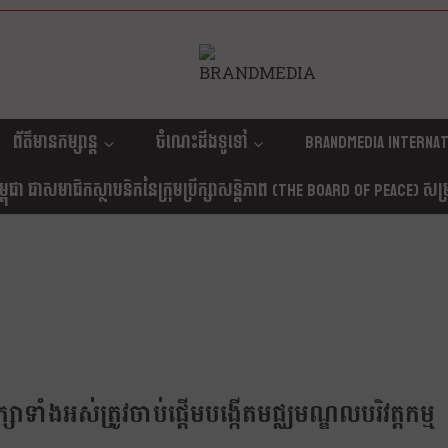
ព័ត៌មានកម្សាន្ត
ចំណេះដឹងទូទៅ
Brandmedia internat
ុជា ជាសមាជិកស្ថាបនិកនៃក្រុមប្រឹក្សាសន្តិភាព (The Board Of Peace) សម្រាប
សិក្សាទាំងអស់ត្រូវចាប់ផ្ដើមបង្កើតមជ្ឈមណ្ឌលបរិវត្តកម្ម