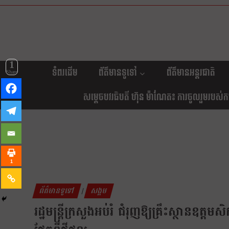
1
ទំពរដើម
ព័ត៌មានទូទៅ
ព័ត៌មានអន្តរជាតិ
Share
សម្តេចបវរធិបតី ហ៊ុន ម៉ាណែត៖ ការចូលរួមរបស់កម្ព
1
ព័ត៌មានទូទៅ
សង្គម
|
រដ្ឋមន្ត្រីក្រសួងអប់រំ ជំរុញឱ្យគ្រឹះស្ថានឧត្តម