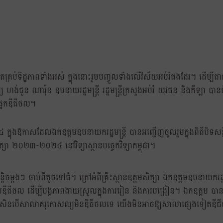
តែគ្រប់ទិដ្ឋភាពទាំងអស់ ក្នុងនោះរួមបញ្ចូលទាំងលើវិស័យអប់រំផងដែរ។ ដើម្បីជ
ហង់ជួន ណារ៉ុន ឧបនាយរដ្ឋមន្ត្រី រដ្ឋមន្ត្រីក្រសួងអប់រំ យុវជន និងកីឡា បានជ
ផ្នែកឌីជីថល។
៤ ក្នុងឱកាសដែលឯកឧត្តមឧបនាយករដ្ឋមន្ត្រី បានអញ្ជើញចូលរួមក្នុងពិធីបិទសន
សា ២០២៣-២០២៤ នៅវិទ្យាស្ថានបច្ចេកវិទ្យាកម្ពុជា។
បន្តិចម្ដងៗ ចាប់ពីតូចទៅធំ។ ក្រៅអំពីគ្រឹះស្ថានឧត្តមសិក្សា ឯកឧត្តមឧបនាយករដ្ឋម
បឌីជីថល ដើម្បីបង្កភាពងាយស្រួលក្នុងការរៀន និងការបង្រៀន។ ឯកឧត្តម បា
ប្រសិនបើសាលាគរុកោសល្យមិនឌីធីថលទេ យើងមិនអាចឱ្យសាលាផ្សេងទៀតឌី