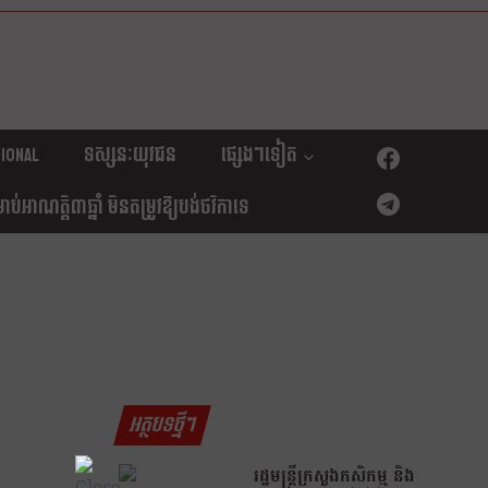
ional
ទស្សនៈយុវជន
ផ្សេងៗទៀត
់អាណត្តិ៣ឆ្នាំ មិនតម្រូវឱ្យបង់ថវិកាទេ
អត្ថបទថ្មីៗ
រដ្ឋមន្រ្តីក្រសួងកសិកម្ម និង