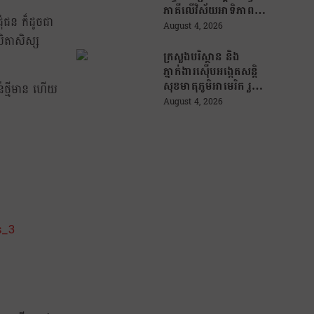
ភាគីលើវិស័យអាទិភាព
ុំជន ក៏ដូចជា
សំខាន់ៗចំនួន ៤ !
August 4, 2026
បិតាសិស្ស
ក្រសួងបរិស្ថាន និង
ភ្នាក់ងារស៊ើបអង្កេតសន្តិ
សុខមាតុភូមិអាមេរិក រួម
ន់ថ្មីមាន ហើយ
គ្នា បង្រ្កាបបទល្មើស
August 4, 2026
ព្រៃឈើ តាមរយៈការប្រើ
ប្រាស់បច្ចេកវិទ្យា