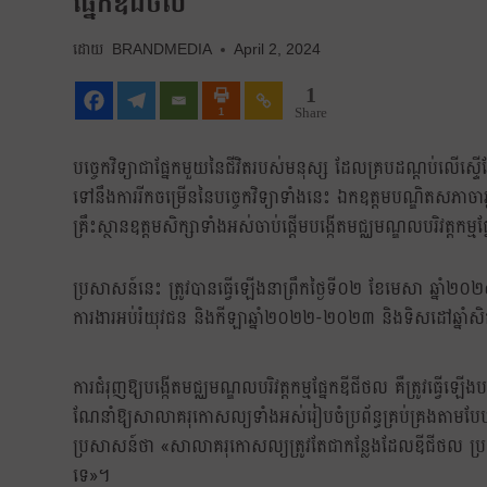
ផ្នែកឌីជីថល
BRANDMEDIA
April 2, 2024
1
Share
1
បច្ចេកវិទ្យាជាផ្នែកមួយនៃជីវិតរបស់មនុស្ស ដែលគ្របដណ្ដប់លើស្ទើ
ទៅនឹងការរីកចម្រើននៃបច្ចេកវិទ្យាទាំងនេះ ឯកឧត្តមបណ្ឌិតសភាចារ្យ 
គ្រឹះស្ថានឧត្តមសិក្សាទាំងអស់ចាប់ផ្ដើមបង្កើតមជ្ឈមណ្ឌលបរិវត្តកម្ម
ប្រសាសន៍នេះ ត្រូវបានធ្វើឡើងនាព្រឹកថ្ងៃទី០២ ខែមេសា ឆ្នាំ២០២
ការងារអប់រំយុវជន និងកីឡាឆ្នាំ២០២២-២០២៣ និងទិសដៅឆ្នាំសិក្
ការជំរុញឱ្យបង្កើតមជ្ឈមណ្ឌលបរិវត្តកម្មផ្នែកឌីជីថល គឺត្រូវធ្វើឡើង
ណែនាំឱ្យសាលាគរុកោសល្យទាំងអស់រៀបចំប្រព័ន្ធគ្រប់គ្រងតាមបែ
ប្រសាសន៍ថា «សាលាគរុកោសល្យត្រូវតែជាកន្លែងដែលឌីជីថល 
ទេ»។