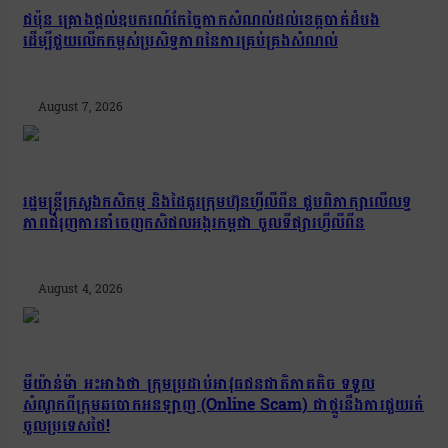
ជប៉ុន គ្រោងផ្តល់ឧបករណ៍កែច្នៃកាកសំណល់ដល់ខេត្តបាត់ដំបង
ដើម្បីជួយលើកកម្ពស់ប្រសិទ្ធភាពនៃការគ្រប់គ្រងសំណល់
August 7, 2026
រដ្ឋមន្រ្តីក្រសួងកសិកម្ម និងដៃគូរក្រុមហ៊ុនហ្វីលីពីន ជួបពិភាក្សាលើលទ្ធ
ភាពជំរុញការនាំចេញកសិផលអង្ករកម្ពុជា ចូលទីផ្សារហ្វីលីពីន
August 4, 2026
មីយ៉ាន់ម៉ា អះអាងថា ក្រុមប្រដាប់អាវុធជនជាតិភាគតិច ទទួល
សំណូកពីក្រុមឆបោកអនឡាញ (Online Scam) ជាថ្នូរនឹងការជួយរត់
ចូលប្រទេសថៃ!