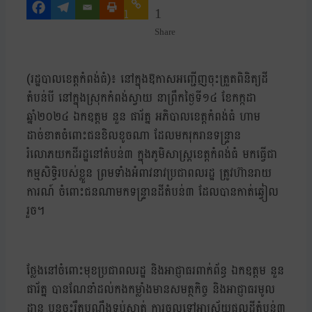
1
1
Share
(រដ្ឋបាលខេត្តកំពង់ធំ)៖ នៅក្នុងឱកាសអញ្ជើញចុះត្រួតពិនិត្យដី
តំបន់បី នៅក្នុងស្រុកកំពង់ស្វាយ នាព្រឹកថ្ងៃទី១៤ ខែកក្កដា
ឆ្នាំ២០២៤ ឯកឧត្តម នួន ផារ័ត្ន អភិបាលខេត្តកំពង់ធំ ហាម
ដាច់ខាតចំពោះជនខិលខូចណា ដែលមករុករានទន្ទ្រាន
រំលោភយកដីរដ្ឋនៅតំបន់៣ ក្នុងភូមិសាស្ត្រខេត្តកំពង់ធំ មកធ្វើជា
កម្មសិទ្ធិរបស់ខ្លួន ព្រមទាំងអំពាវនាវប្រជាពលរដ្ឋ ត្រូវហ៊ានរាយ
ការណ៍ ចំពោះជនណាមកទន្ទ្រានដីតំបន់៣ ដែលបានកាត់ឆ្វៀល
រួច។
ថ្លែងនៅចំពោះមុខប្រជាពលរដ្ឋ និងអាជ្ញាធរពាក់ព័ន្ធ ឯកឧត្តម នួន
ផារ័ត្ន បានណែនាំដល់កងកម្លាំងមានសមត្ថកិច្ច និងអាជ្ញាធរមូល
ដ្ឋាន បន្តចុះរឹតបណ្តឹងទប់ស្កាត់ ការចូលទៅអាស្រ័យផលដីតំបន់៣