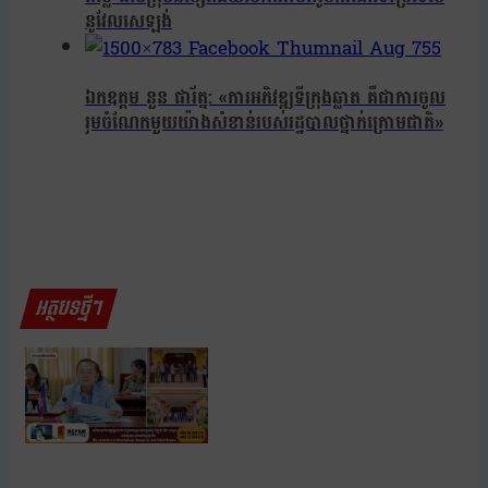
នូវែលសេឡង់
ឯកឧត្តម នួន ផារ័ត្ន: «ការអភិវឌ្ឍទីក្រុងឆ្លាត គឺជាការចូល
រួមចំណែកមួយយ៉ាងសំខាន់របស់រដ្ឋបាលថ្នាក់ក្រោមជាតិ»
អត្ថបទថ្មីៗ