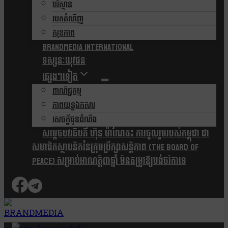
បរិស្ថាន
របកគំហើញ
សុខភាព
Brandmedia international
ទស្សនៈយុវជន
ផ្សេងៗទៀត
ពាណិជ្ជកម្ម
ភាពយន្តឯកសារ
សេចក្តីជូនដំណឹង
សម្តេចបវរធិបតី ហ៊ុន ម៉ាណែត៖ ការចូលរួមរបស់កម្ពុជា ជា
សមាជិកស្ថាបនិកនៃក្រុមប្រឹក្សាសន្តិភាព (The Board Of
Peace) សម្រាប់អាណត្តិ៣ឆ្នាំ មិនតម្រូវឱ្យបង់ថវិកាទេ