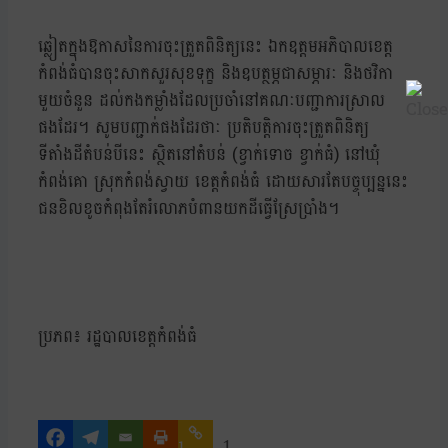
ឆ្លៀតក្នុងឱកាសនៃការចុះត្រួតពិនិត្យនេះ ឯកឧត្តមអភិបាលខេត្ត
កំពង់ធំបានចុះសាកសួរសុខទុក្ខ និងឧបត្ថម្ភជាសម្ភារៈ និងថវិកា
មួយចំនួន ដល់កងកម្លាំងដែលប្រចាំនៅគណៈបញ្ជាការស្រាល
ផងដែរ។ សូមបញ្ជាក់ផងដែរថាៈ ប្រតិបត្តិការចុះត្រួតពិនិត្យ
ទីតាំងដីតំបន់បីនេះ ស្ថិតនៅតំបន់ (ខ្វាក់ទោច ខ្វាក់ធំ) នៅឃុំ
កំពង់គោ ស្រុកកំពង់ស្វាយ ខេត្តកំពង់ធំ ដោយសារតែបច្ចុប្បន្ននេះ
ជនខិលខូចកំពុងតែរំលោភបំពានយកដីធ្វើស្រែប្រាំង។
ប្រភព៖ រដ្ឋបាលខេត្តកំពង់ធំ
1
1