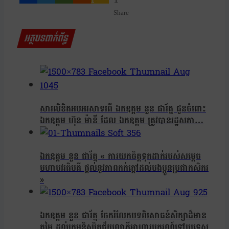
Share
អត្ថបទពាក់ព័ន្ធ
សារលិខិតអបអរសាទរពី ឯកឧត្តម នួន ផារ័ត្ន ជូនចំពោះ
ឯកឧត្តម ហ៊ុន ម៉ានី ដែល ឯកឧត្តម ត្រូវបានរដ្ឋសភា…
ឯកឧត្តម នួន ផារ័ត្ន « ការយកចិត្តទុកដាក់របស់សម្ដេច
មហាបវរធិបតី ផ្តល់នូវភាពកក់ក្តៅដល់បងប្អូនប្រជាកសិករ
»
ឯកឧត្តម នួន ផារ័ត្ន ចែករំលែកបទពិសោធន៍សិក្សាដ៏មាន
តម្លៃ ដល់ក្រុមនិស្សិតជ័យលាភីអាហារូបករណ៍ទៅប្រទេស