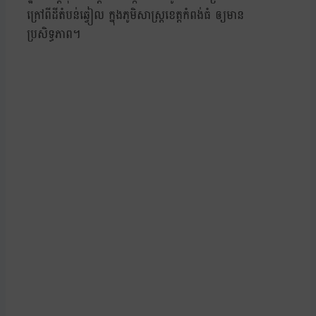
ក្រៅពីដីតំបន់ឆ្វៀល ក្នុងភូមិសាស្ត្រខេត្តកំពង់ធំ ឲ្យមាន
ប្រសិទ្ធភាព។