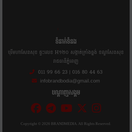
ខ្លឹម ខ្លី រហ័ស
ទំនាក់ទំនង
បុរីមហាសែនសុខ ផ្ទះលេខ H១២០ សង្កាត់ក្រាំងធ្នង់ ខណ្ឌសែនសុខ
រាជធានីភ្នំពេញ
011 99 66 23
|
016 80 44 63
infobrandbodia@gmail.com
បណ្ដាញសង្គម
Copyright ©
2026 BRANDMEDIA. All Rights Reserved.