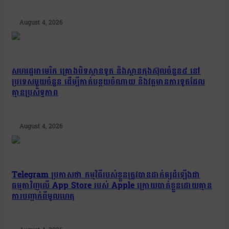
August 4, 2026
សហរដ្ឋអាមេរិក គ្រោងបិទស្ថានទូត និងស្ថានកុងស៊ុលចំនួន៥ នៅ
ប្រទេសមួយចំនួន ដើម្បីកាត់បន្ថយចំណាយ និងវត្តមានការទូតដែល
គ្មានប្រសិទ្ធភាព
August 4, 2026
Telegram ប្រកាសថា កម្មវិធីរបស់ខ្លួនត្រូវបានដាក់ឲ្យដំឡើងជា
ធម្មតាវិញលើ App Store របស់ Apple ក្រោយបាត់ខ្លួនដោយគ្មាន
ការបញ្ជាក់ពីមូលហេតុ