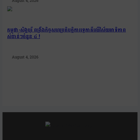
August 4, 2026
កម្ពុជា-សិង្ហបុរី ពង្រឹងកិច្ចសហប្រតិបត្តិការទ្វេភាគីលើវិស័យអាទិភាព
សំខាន់ៗចំនួន ៤ !
August 4, 2026