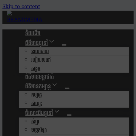
Skip to content
ទំពរដើម
ព័ត៌មានទូទៅ
នយោបាយ
របៀបរស់នៅ
សង្គម
ព័ត៌មានអន្តរជាតិ
ព័ត៌មានកម្សាន្ត
កម្សាន្ត
សិល្បៈ
ចំណេះដឹងទូទៅ
កីឡា
បច្ចេកវិទ្យា