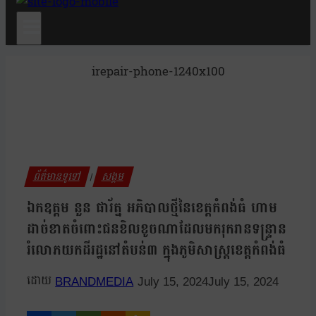
irepair-phone-1240x100
ព័ត៌មានទូទៅ
សង្គម
|
ឯកឧត្តម នួន ផារ័ត្ន អភិបាលថ្មីនៃខេត្តកំពង់ធំ ហាម
ដាច់ខាតចំពោះជនខិលខូចណាដែលមករុករានទន្ទ្រាន
រំលោភយកដីរដ្ឋនៅតំបន់៣ ក្នុងភូមិសាស្ត្រខេត្តកំពង់ធំ
BRANDMEDIA
July 15, 2024
July 15, 2024