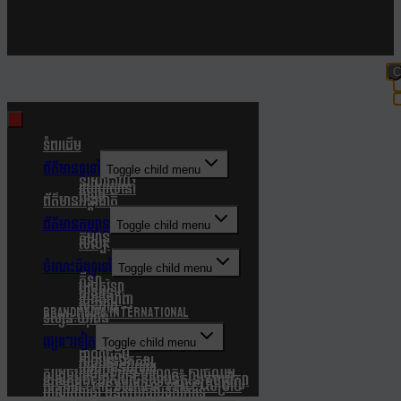
C
t
m
ទំពរដើម
ព័ត៌មានទូទៅ
Toggle child menu
នយោបាយ
របៀបរស់នៅ
សង្គម
ព័ត៌មានអន្តរជាតិ
ព័ត៌មានកម្សាន្ត
Toggle child menu
កម្សាន្ត
សិល្បៈ
ចំណេះដឹងទូទៅ
Toggle child menu
កីឡា
បច្ចេកវិទ្យា
បរិស្ថាន
របកគំហើញ
សុខភាព
Brandmedia international
ទស្សនៈយុវជន
ផ្សេងៗទៀត
Toggle child menu
ពាណិជ្ជកម្ម
ភាពយន្តឯកសារ
សេចក្តីជូនដំណឹង
សម្តេចបវរធិបតី ហ៊ុន ម៉ាណែត៖ ការចូលរួម
របស់កម្ពុជា ជាសមាជិកស្ថាបនិកនៃក្រុមប្រឹក្សា
សន្តិភាព (The Board Of Peace) សម្រាប់
អាណត្តិ៣ឆ្នាំ មិនតម្រូវឱ្យបង់ថវិកាទេ