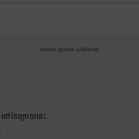
irepair-phone-1240x100
្មី នៅខែក្រោយនេះ
1