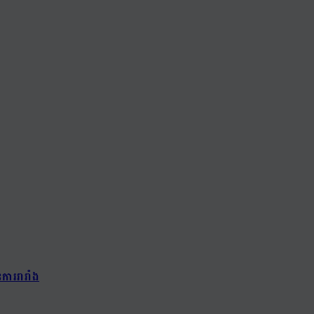
ការរារាំង