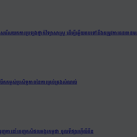
យជ្រើសរើសយកការប្រឡងថ្នាក់វិទ្យាសាស្ត្រ ដើម្បីឆ្លើយតបទៅនឹងតម្រូវការធនធានមន
ើកកម្ពស់ប្រសិទ្ធភាពនៃការគ្រប់គ្រងសំណល់
ពជំរុញការនាំចេញកសិផលអង្ករកម្ពុជា ចូលទីផ្សារហ្វីលីពីន