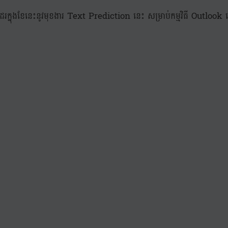
ដែរក្នុងខែនេះនូវមុខងារ Text Prediction នេះ សម្រាប់កម្មវិធី Outloo