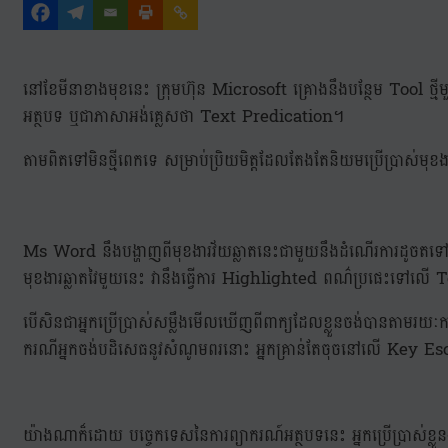
នៅខែមីនាខាងមុខនេះ ក្រុមហ៊ុន Microsoft គ្រោងនឹងបន្ថែម Tool ថ្
អត្ថបទ ឬជាភាសាអង់គ្លេសថា Text Predication។
តាមពិតទៅមិនថ្មីពេកទេ សម្រាប់ប្រិយមិត្តដែលតែងតែនិយមប្រើប្រាស់
Ms Word នឹងបង្ហាញពីមុខងារវ័យឆ្លាតនេះជាមួយនឹងដំណើរការដូច
មុខងារឆ្លាតវៃមួយនេះ វានឹងធ្វើការ Highlighted ពណ៌ប្រផេះទៅលើ
បើសិនជាអ្នកប្រើប្រាស់សម្លឹងមើលឃើញពីពាក្យដែលខ្លួនចង់បានត
ករណីអ្នកចង់បដិសេធនូវសំណូមពរនោះ អ្នកគ្រាន់តែចុចនៅលើ Key Es
យ៉ាងណាក៏ដោយ បច្ចេកទេសនៃការព្យាករណ៍អត្ថបទនេះ អ្នកប្រើប្រាស់ខ្លួ