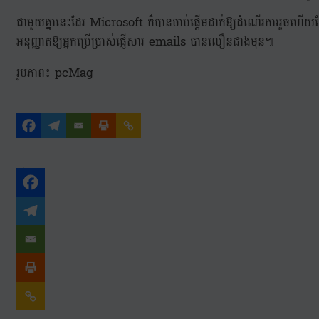
ជាមួយគ្នានេះដែរ Microsoft ក៏បានចាប់ផ្តើមដាក់ឱ្យដំណើរការរួចហើយ
អនុញ្ញាតឱ្យអ្នកប្រើប្រាស់ផ្ញើសារ emails បានលឿនជាងមុន៕
រូបភាព៖ pcMag