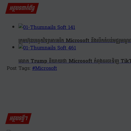
អត្ថបទពាក់ព័ន្ធ
ក្រុមហ៊ុនបច្ចេកវិទ្យាអាមេរិក Microsoft នឹងបើកតំបន់មជ្ឈមណ្
លោក Trump និយាយថា Microsoft កំពុងចរចាទិញ Tik
Post Tags:
#
Microsoft
អត្ថបទថ្មីៗ