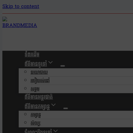
Skip to content
ទំពរដើម
ព័ត៌មានទូទៅ
នយោបាយ
របៀបរស់នៅ
សង្គម
ព័ត៌មានអន្តរជាតិ
ព័ត៌មានកម្សាន្ត
កម្សាន្ត
សិល្បៈ
ចំណេះដឹងទូទៅ