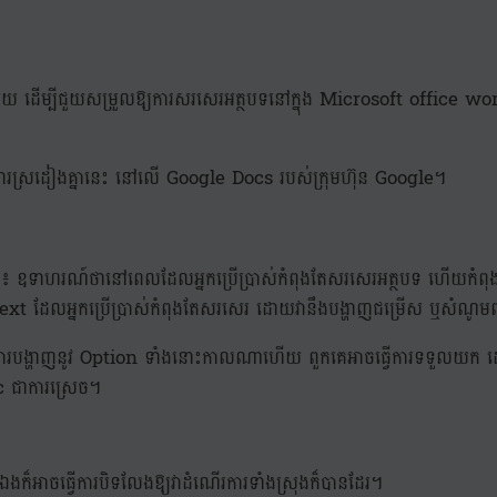
មីមួយ ដើម្បីជួយសម្រួលឱ្យការសរសេរអត្ថបទនៅក្នុង Microsoft office w
មុខងារស្រដៀងគ្នានេះ នៅលើ Google Docs របស់ក្រុមហ៊ុន Google។
តទៅ៖ ឧទាហរណ៍ថានៅពេលដែលអ្នកប្រើប្រាស់កំពុងតែសរសេរអត្ថបទ ហើយក
 Text ដែលអ្នកប្រើប្រាស់កំពុងតែសរសេរ ដោយវានឹងបង្ហាញជម្រើស ឬសំណូ
ាមរយៈការបង្ហាញនូវ Option ទាំងនោះកាលណាហើយ ពួកគេអាចធ្វើការទទួ
c ជាការស្រេច។
នឯងក៏អាចធ្វើការបិទលែងឱ្យវាដំណើរការទាំងស្រុងក៏បានដែរ។