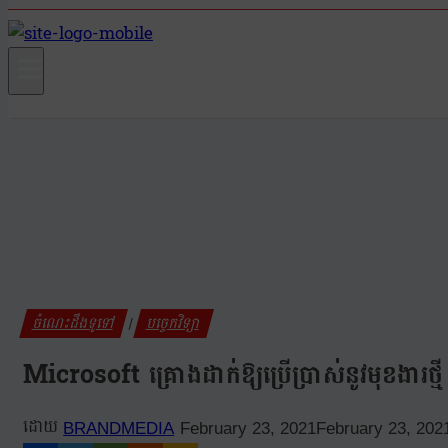
ចំណេះដឹងទូទៅ
បច្ចេកវិទ្យា
|
Microsoft គ្រោងដាក់ឱ្យប្រេីប្រាស់នូវមុខងារថ
BRANDMEDIA
February 23, 2021
February 23, 202