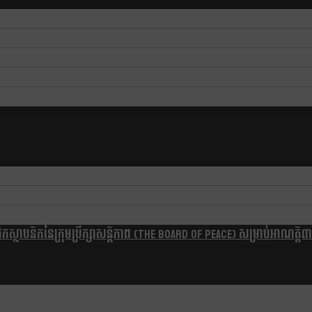
្ថាបនិកនៃក្រុមប្រឹក្សាសន្តិភាព (The Board Of Peace) សម្រាប់អាណត្តិ៣ឆ្នា