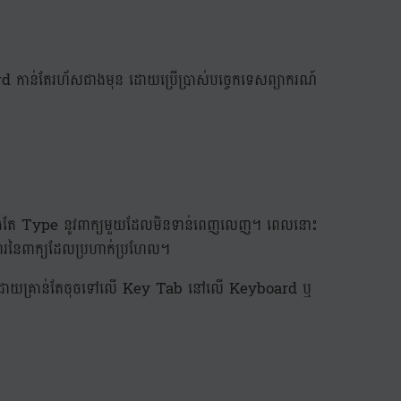
ord កាន់តែរហ័សជាងមុន ដោយប្រើប្រាស់បច្ចេកទេសព្យាករណ៍
ំពុងតែ Type នូវពាក្យមួយដែលមិនទាន់ពេញលេញ។ ពេលនោះ
មពរនៃពាក្យដែលប្រហាក់ប្រហែល។
លយក ដោយគ្រាន់តែចុចទៅលើ Key Tab នៅលើ Keyboard ឬ