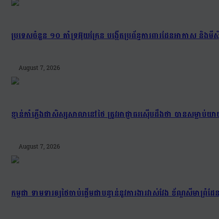
ប្រទេសចំនួន ១០ គាំទ្រអ៊ុយក្រែន បង្កើតប្រព័ន្ធការពារដែនអាកាស និងមីស៊ីល
August 7, 2026
ខ្មាន់កាំភ្លើងជាសិស្សសាលានៅថៃ ត្រូវអាជ្ញាធរស៊ើបដឹងថា បានសម្លាប
August 7, 2026
កម្ពុជា ទាមទារឲ្យថៃចាប់ផ្តើមជាបន្ទាន់នូវការងារវាស់វែង ខ័ណ្ឌសីមា