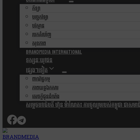
កីឡា
បច្ចេកវិទ្យា
បរិស្ថាន
របកគំហើញ
សុខភាព
Brandmedia international
ទស្សនៈយុវជន
ផ្សេងៗទៀត
ពាណិជ្ជកម្ម
ភាពយន្តឯកសារ
សេចក្តីជូនដំណឹង
សម្តេចបវរធិបតី ហ៊ុន ម៉ាណែត៖ ការចូលរួមរបស់កម្ពុជា ជាសមាជិកស