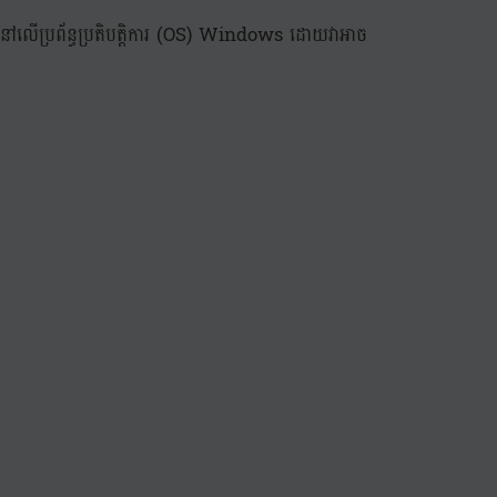
k នៅលើប្រព័ន្ធប្រតិបត្តិការ (OS) Windows ដោយវាអាច