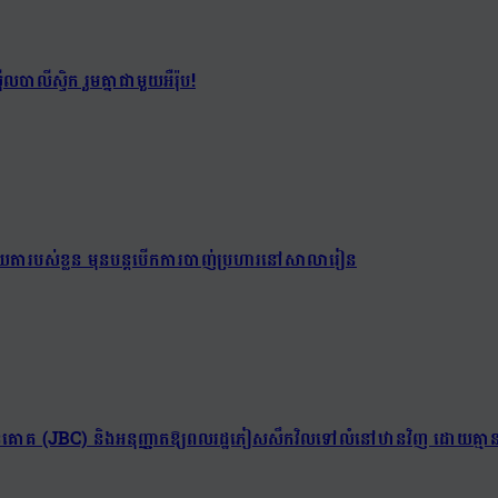
បាលីស្ទិក រួមគ្នាជាមួយអឺរ៉ុប!
់យាយតារបស់ខ្លួន មុនបន្តបើកការបាញ់ប្រហារនៅសាលារៀន
ព្រំដែនគោគ (JBC) និងអនុញ្ញាតឱ្យពលរដ្ឋភៀសសឹកវិលទៅលំនៅឋានវិញ ដោយគ្មាន