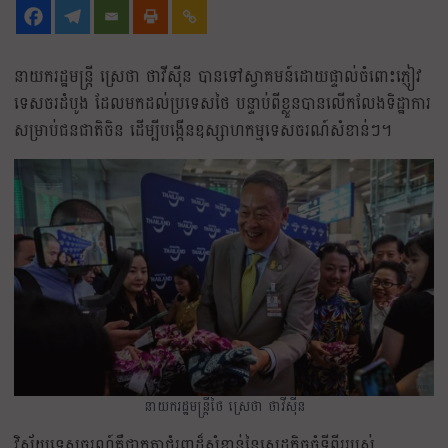
នាយករដ្ឋមន្រ្តី ស្រេថា ថាវីស៊ីន បានទៅស្វាគមន៍ដោយផ្ទាល់ចំពោះភ្ញៀវ
ទេសចរដំបូង ដែលមកដល់ប្រទេសថៃ បន្ទាប់ពីខ្លួនបានលើកលែងទិដ្ឋាការ
សម្រាប់ជនជាតិចិន ដើម្បីបង្កើនឧស្សាហកម្មទេសចរណ៍សំខាន់ៗ។
នាយករដ្ឋមន្រ្តីថៃ ស្រេថា ថាវីស៊ីន
វិស័យទេសចរណ៍គឺជាកត្តាជំរុញដ៏សំខាន់នៃសេដ្ឋកិច្ចធំទីពីររបស់