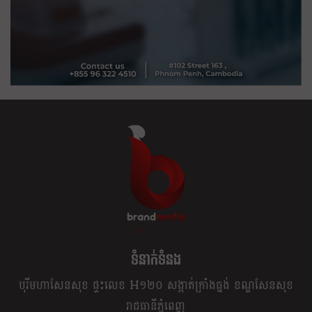
ខ្លឹម ខ្លី រហ័ស
ទំនាក់ទំនង
បុរីមហាសែនសុខ ផ្ទះលេខ H១២០ សង្កាត់ក្រាំងធ្នង់ ខណ្ឌសែនសុខ
រាជធានីភ្នំពេញ