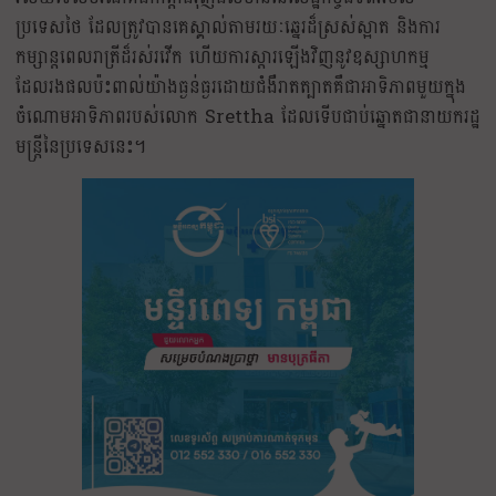
ប្រទេសថៃ ដែលត្រូវបានគេស្គាល់តាមរយៈឆ្នេរដ៏ស្រស់ស្អាត និងការ
កម្សាន្តពេលរាត្រីដ៏រស់រវើក ហើយការស្តារឡើងវិញនូវឧស្សាហកម្ម
ដែលរងផលប៉ះពាល់យ៉ាងធ្ងន់ធ្ងរដោយជំងឺរាតត្បាតគឺជាអាទិភាពមួយក្នុង
ចំណោមអាទិភាពរបស់លោក Srettha ដែលទើបជាប់ឆ្នោតជានាយករដ្ឋ
មន្ត្រីនៃប្រទេសនេះ។