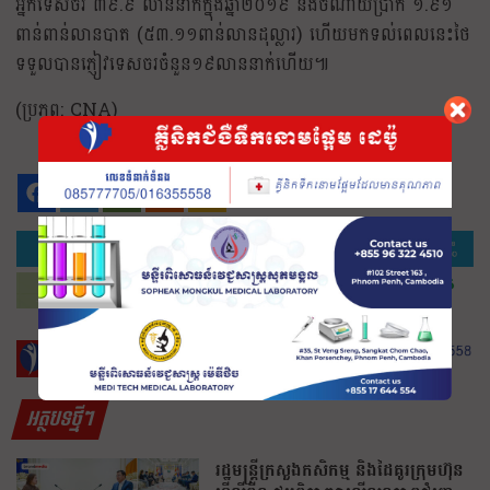
អ្នកទេសចរ ៣៩.៩ លាននាក់ក្នុងឆ្នាំ២០១៩ និងចំណាយប្រាក់ ១.៩១
ពាន់ពាន់លានបាត (៥៣.១១ពាន់លានដុល្លារ) ហើយមកទល់ពេលនេះថៃ
ទទួលបានភ្ញៀវទេសចរចំនួន១៩លាននាក់ហើយ៕
(ប្រភព: CNA)
អត្ថបទថ្មីៗ
រដ្ឋមន្រ្តីក្រសួងកសិកម្ម និងដៃគូរក្រុមហ៊ុន