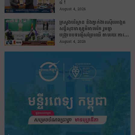
៤ !
August 4, 2026
ក្រសួងបរិស្ថាន និងភ្នាក់ងារស៊ើបអង្កេត
សន្តិសុខមាតុភូមិអាមេរិក រួមគ្នា
បង្រ្កាបបទល្មើសព្រៃឈើ តាមរយៈការប្រើ
ប្រាស់បច្ចេកវិទ្យា
August 4, 2026