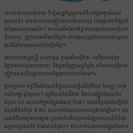
ទោះជាយ៉ាងណាក៏ដោយ វិបត្តិសេដ្ឋកិច្ចក្រោយជំងឺរាតត្បាតផ្ទាល់របស់
ប្រទេសចិន មានន័យថាមានភ្ញៀវទេសចរតិចជាងមុន ដែលធ្លាប់ជាទីផ្សារដ៏
ធំបំផុតរបស់ប្រទេសថៃ។ ការការលើកលែងទិដ្ឋាការសម្រាប់ទេសចរចិននា
ឱកាសនេះ ត្រូវបានគេមើលឃើញថា ជាយុទ្ធសាស្ត្រដែលអាចជួយស្រោច
ស្រង់វិស័យទេសចរណ៍ថៃឡើងវិញ។
លោកនាយករដ្ឋមន្ត្រី Srettha បានលើកឡើងងា «យើងមានទំនុក
ចិត្តថាគោលនយោបាយនេះ នឹងជួយជំរុញសេដ្ឋកិច្ចថៃ ហើយថាសុវត្ថិភាព
ភ្ញៀវទេសចរនឹងត្រូវបានយកចិត្តទុកដាក់ជាអាទិភាព។»
គួរបញ្ជាក់ថា កម្មវិធីលើកលែងទិដ្ឋាការចាប់ផ្តើមពីថ្ងៃទី២៥ ខែកញ្ញា រហូត
ដល់ខែកុម្ភៈឆ្នាំក្រោយ។ រដ្ឋាភិបាលថៃរំពឹងថា នឹងមានភ្ញៀវទេសចរចិន
ចំនួន២.៨៨ លាននាក់ក្នុងអំឡុងពេល៥ ខែនោះ ពោលគឺខ្ពស់ជាងបន្តិចនៃ
ជនជាតិចិនចំនួន ២.៣៤ លាននាក់ដែលបានមកទស្សនានៅឆ្នាំនេះ។ មុន
ពេលជំងឺរាតត្បាតរាតត្បាត ប្រទេសចិនគឺជាប្រភពនៃអ្នកទេសចរដ៏ធំបំផុត
សម្រាប់ប្រទេសថៃ ដែលមានចំនួន១១ លាននាក់បានមកដល់ក្នុងចំណោម