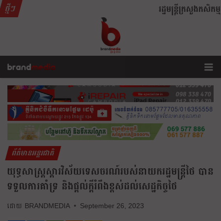
ថ្មីៗ
រដ្ឋមន្រ្តីក្រសួងកសិកម្
ព័ត៌មានអន្តរជាតិ
យុទ្ធសាស្ត្រស្ដារវិស័យទេសចរណ៍របស់នាយករដ្ឋមន្ត្រីថៃ បាន
ទទួលការគាំទ្រ និងផ្ដល់ក្ដីរំពឹងខ្ពស់ដល់សេដ្ឋកិច្ចថៃ
BRANDMEDIA
September 26, 2023