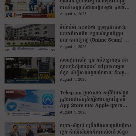
ហ្វីលីពីន ជួបពិភាក្សាលើលទ្ធភាពជំរុញ
ការនាំចេញកសិផលអង្ករកម្ពុជា ចូលទី
ផ្សារហ្វីលីពីន
August 4, 2026
មីយ៉ាន់ម៉ា អះអាងថា ក្រុមប្រដាប់អាវុធ
ជនជាតិភាគតិច ទទួលសំណូកពីក្រុម
ឆបោកអនឡាញ (Online Scam) ជា
ថ្នូរនឹងការជួយរត់ចូលប្រទេសថៃ!
August 4, 2026
សហរដ្ឋអាមេរិក គ្រោងបិទស្ថានទូត និង
ស្ថានកុងស៊ុលចំនួន៥ នៅប្រទេសមួយ
ចំនួន ដើម្បីកាត់បន្ថយចំណាយ និងវត្ត
មានការទូតដែលគ្មានប្រសិទ្ធភាព
August 4, 2026
Telegram ប្រកាសថា កម្មវិធីរបស់ខ្លួន
ត្រូវបានដាក់ឲ្យដំឡើងជាធម្មតាវិញលើ
App Store របស់ Apple ក្រោយបាត់
ខ្លួនដោយគ្មានការបញ្ជាក់ពីមូលហេតុ
August 4, 2026
កម្ពុជា-សិង្ហបុរី ពង្រឹងកិច្ចសហប្រតិបត្តិការ
ទ្វេភាគីលើវិស័យអាទិភាពសំខាន់ៗចំនួន