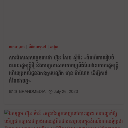
នយោបាយ
|
ព័ត៌មានទូទៅ
|
សង្គម
សារពិសេសសម្តេចតេជោ ហ៊ុន សែន ស្តីពី៖ «ដំណើរការរៀបចំ
គណៈរដ្ឋមន្រ្តីថ្មី និងការប្រកាសចាកចេញពីតំណែងនាយករដ្ឋមន្រ្តី
ហើយប្រគល់ជូនឯកឧត្តមបណ្ឌិត ហ៊ុន ម៉ាណែត ដើម្បីកាន់
តំណែងបន្ត»
BRANDMEDIA
July 26, 2023