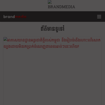
ព័ត៌មានទូទៅ