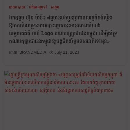
នយោបាយ
|
ព័ត៌មានទូទៅ
|
សង្គម
ឯកឧត្តម ហ៊ុន ម៉ានី៖ «វត្តមានបងប្អូនប្រជាពលរដ្ឋកំពង់ស្ពឺនា
ឱកាសបិទយុទ្ធនាការបោះឆ្នោតនេះមានគោលបំណង
តែមួយគត់គឺ ពាក់ Logo គណបក្សប្រជាជនកម្ពុជា ដើម្បីគាំទ្រ
គណបក្សប្រជាជនកម្ពុជាឱ្យបន្តដឹកនាំប្រទេសជាតិទៅមុខ»
BRANDMEDIA
July 21, 2023