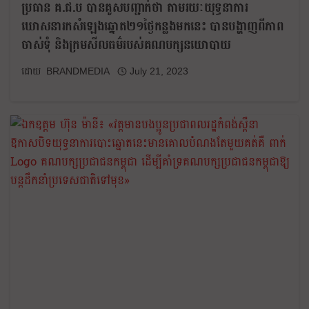
ប្រធាន គ.ជ.ប បានគូសបញ្ជាក់ថា តាមរយៈយុទ្ធនាការ
ឃោសនារកសំឡេងឆ្នោត២១ថ្ងៃកន្លងមកនេះ បានបង្ហាញពីភាព
ចាស់ទុំ និងក្រមសីលធម៌របស់គណបក្សនយោបាយ
BRANDMEDIA
July 21, 2023