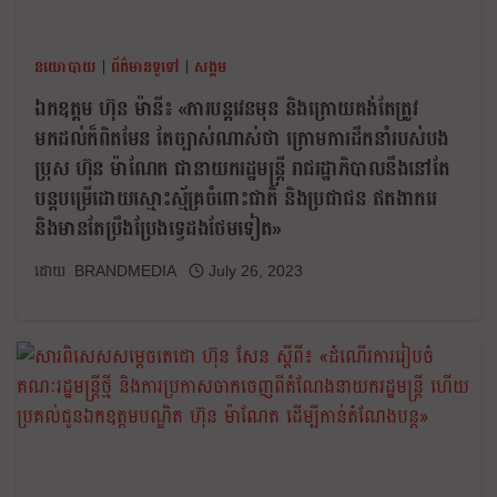
នយោបាយ
|
ព័ត៌មានទូទៅ
|
សង្គម
ឯកឧត្តម ហ៊ុន ម៉ានី៖ «ការបន្តវេនមុន និងក្រោយគង់តែត្រូវ
មកដល់ក៏ពិតមែន តែច្បាស់ណាស់ថា ក្រោមការដឹកនាំរបស់បង
ប្រុស ហ៊ុន ម៉ាណែត ជានាយករដ្ឋមន្រ្តី រាជរដ្ឋាភិបាលនឹងនៅតែ
បន្តបម្រើដោយស្មោះស្ម័គ្រចំពោះជាតិ និងប្រជាជន ឥតងាករេ
និងមានតែប្រឹងប្រែងទ្វេដងថែមទៀត»
BRANDMEDIA
July 26, 2023