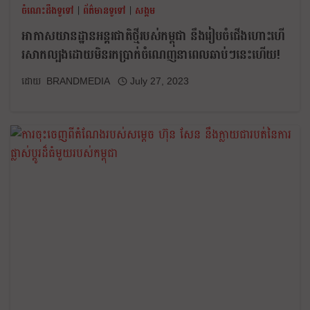
ចំណេះដឹងទូទៅ
|
ព័ត៌មានទូទៅ
|
សង្គម
អាកាសយានដ្ឋានអន្តរជាតិថ្មីរបស់កម្ពុជា នឹងរៀបចំជើងហោះហើ
រសាកល្បងដោយមិនរកប្រាក់ចំណេញនាពេលឆាប់ៗនេះហើយ!
BRANDMEDIA
July 27, 2023