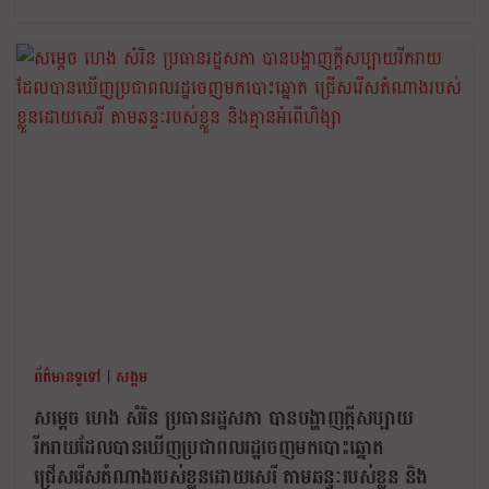
ព័ត៌មានទូទៅ
|
សង្គម
សម្តេច ហេង សំរិន ប្រធានរដ្ឋសភា បានបង្ហាញក្ដីសប្បាយ
រីករាយដែលបានឃើញប្រជាពលរដ្ឋចេញមកបោះឆ្នោត
ជ្រើសរើសតំណាងរបស់ខ្លួនដោយសេរី តាមឆន្ទៈរបស់ខ្លួន និង