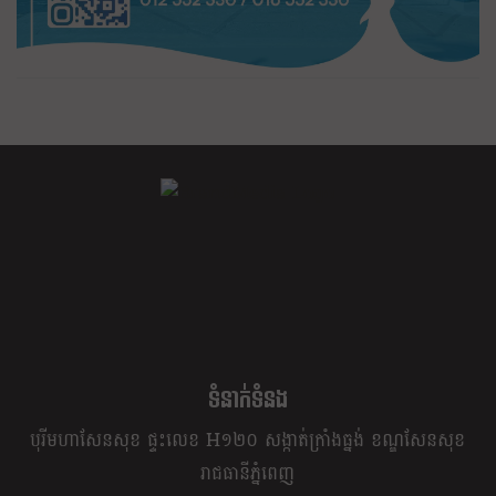
ខ្លឹម ខ្លី រហ័ស
ទំនាក់ទំនង
បុរីមហាសែនសុខ ផ្ទះលេខ H១២០ សង្កាត់ក្រាំងធ្នង់ ខណ្ឌសែនសុខ
រាជធានីភ្នំពេញ