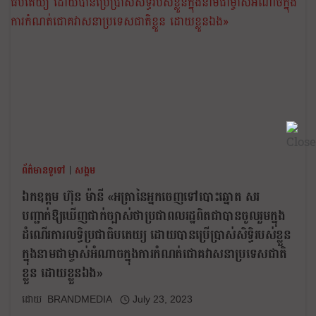
ព័ត៌មានទូទៅ
|
សង្គម
ឯកឧត្តម ហ៊ុន ម៉ានី «អត្រានៃអ្នកចេញទៅបោះឆ្នោត សរ
បញ្ជាក់ឱ្យឃើញជាក់ច្បាស់ថាប្រជាពលរដ្ឋពិតជាបានចូលរួមក្នុង
ដំណើរការលទ្ធិប្រជាធិបតេយ្យ ដោយបានប្រើប្រាស់សិទ្ធិរបស់ខ្លួន
ក្នុងនាមជាម្ចាស់អំណាចក្នុងការកំណត់ជោគវាសនាប្រទេសជាតិ
ខ្លួន ដោយខ្លួនឯង»
BRANDMEDIA
July 23, 2023