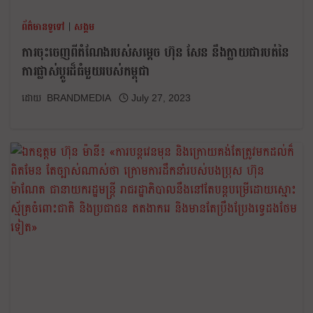
ព័ត៌មានទូទៅ
|
សង្គម
ការចុះចេញពីតំណែងរបស់សម្ដេច ហ៊ុន សែន នឹងក្លាយជារបត់នៃ
ការផ្លាស់ប្ដូរដ៏ធំមួយរបស់កម្ពុជា
BRANDMEDIA
July 27, 2023