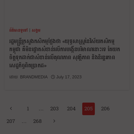
ព័ត៌មានទូទៅ
|
សង្គម
រដ្ឋមន្ត្រីក្រសួងកសិកម្មថ្លែងថា «យុទ្ធសាស្ត្រនៃវិស័យកសិកម្ម
កម្ពុជា គឺមិនផ្តោតសំខាន់លើការបង្កើនបរិមាណនោះទេ តែយក
ចិត្តទុកដាក់ជាសំខាន់លើគុណភាព សុវត្ថិភាព និងនិរន្តរភាព
សេដ្ឋកិច្ចពិតប្រាកដ»
BRANDMEDIA
July 17, 2023
1
…
203
204
205
206
207
…
268