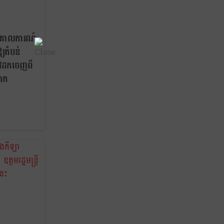
ានគោលការណ៍
្យតំបន់
រូវដកចេញពី
លោក