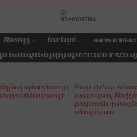
ព័ត៌មានកម្សាន្ត
ចំណេះដឹងទូទៅ
Brandmedia internat
ុជា ជាសមាជិកស្ថាបនិកនៃក្រុមប្រឹក្សាសន្តិភាព (The Board Of Peace) សម្រាប