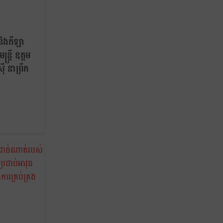
 និងកីឡា
្ត្រី ឧត្តម
៊ី នាព្រឹក