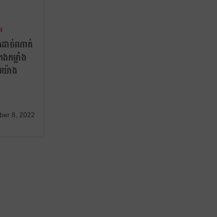
ម
ងដាច់ណាត់
កងកម្លាំង
ូលយ៉ាង
ber 8, 2022