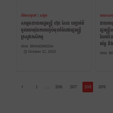
ព័ត៌មានទូទៅ
|
សង្គម
នយោបា
សម្ដេចនាយករដ្ឋមន្រ្តី ហ៊ុន សែន បញ្ជាក់ពី
នាយករដ្ឋ
មូលហេតុនៃការបញ្ចប់មុខតំណែងរដ្ឋមន្ត្រី
រដ្ឋមន្
ក្រសួងកសិកម្ម
ណែនាំដល
តម្លៃ ន
BRANDMEDIA
October 11, 2022
B
1
…
206
207
208
209