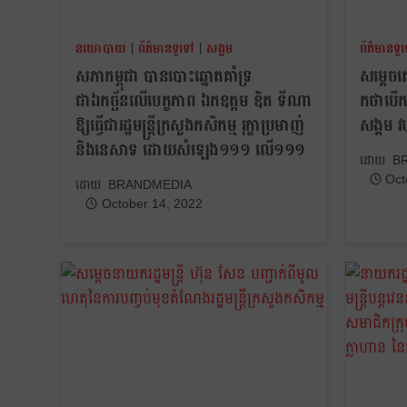
នយោបាយ
|
ព័ត៌មានទូទៅ
|
សង្គម
ព័ត៌មានទូ
សភាកម្ពុជា បានបោះឆ្នោតគាំទ្រ
សម្តេចត
ជាឯកច្ឆ័នលើបេក្ខភាព ឯកឧត្តម ឌិត ទីណា
កថាបើកកិ
ឱ្យធ្វើជារដ្ឋមន្ត្រីក្រសួងកសិកម្ម រុក្ខាប្រមាញ់
សង្គម 
និងនេសាទ ដោយសំឡេង១១១ លើ១១១
B
Oct
BRANDMEDIA
October 14, 2022