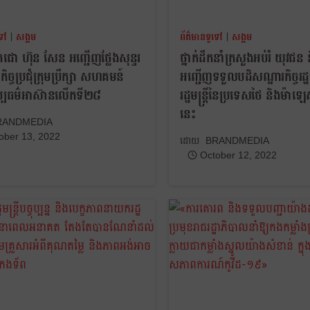
ទៅ
|
សង្គម
ព័ត៌មានទូទៅ
|
សង្គម
េជោ ហ៊ុន សែន អញ្ជើញថ្លែងសុន្ទរ
ថ្នាក់ដឹកនាំក្រសួងអប់រំ​ យុវជន
ច្ចប្រជុំក្រុមប្រឹក្សា សហគមន៍
អញ្ជើញទទួលបដិសណ្ឋារកិច្ចរដ្ឋមន
វប្បធម៌អាស៊ានលើកទី២៨
រដ្ឋមន្ត្រីនៃប្រទេសថៃ និងម៉ាឡេស
នេះ
RANDMEDIA
ober 13, 2022
BRANDMEDIA
October 12, 2022