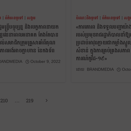
យ
|
ព័ត៌មានទូទៅ
|
សង្គម
ចំណេះដឹងទូទៅ
|
ព័ត៌មានទូទៅ
|
សង្គ
មន្ត្រីបច្ចុប្បន្ន និងបេក្ខភាពនាយក
«ការគោរព និងទទួលបញ្ជាយ៉ា
ត្រីបន្តវេននាពេលអនាគត តែងតែបាន
របស់ប្រមុខរាជរដ្ឋាភិបាលនាំឱ្យ
់សមាជិកក្រុមគ្រួសារអំពីគុណ
ប្រដាប់អាវុធក្លាយជាកម្លាំងស្ន
ិងភាពអង់អាចក្លាហាន នៃកងទ័ព
សំខាន់ ក្នុងការគ្រប់គ្រងសភាព
ការណ៍កូវីដ-១៩»
RANDMEDIA
October 9, 2022
BRANDMEDIA
Octo
210
…
219