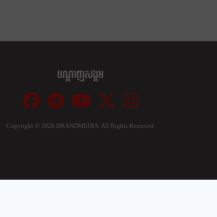
បណ្ដាញសង្គម
Copyright ©
2026 BRANDMEDIA. All Rights Reserved.
Close
this