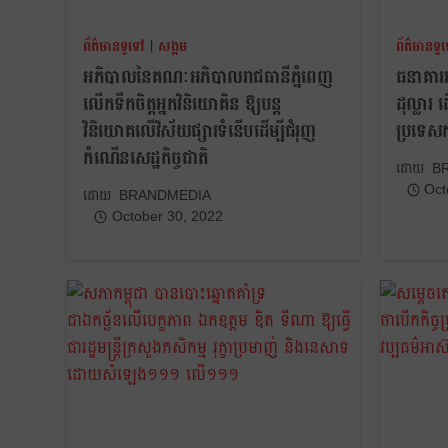
ព័ត៌មានទូទៅ
|
សង្គម
ព័ត៌មានទូ
អភិបាលនៃគណៈអភិបាលរាជធានីភ្នំពេញ
ធនាគារអ
លើកទឹកចិត្តអ្នកវិនិយោគិន ឱ្យបន្ត
ដុល្លារ
វិនិយោគលើវិស័យផ្សារទំនើបដើម្បីជំរុញ
ប្រទេសកម
កំណើនសេដ្ឋកិច្ចជាតិ
B
Oct
BRANDMEDIA
October 30, 2022