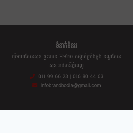
ទំនាក់ទំនង
បុរីមហាសែនសុខ ផ្ទះលេខ H១២០ សង្កាត់ក្រាំងធ្នង់ ខណ្ឌសែន
សុខ រាជធានីភ្នំពេញ
011 99 66 23
|
016 80 44 63
infobrandbodia@gmail.com