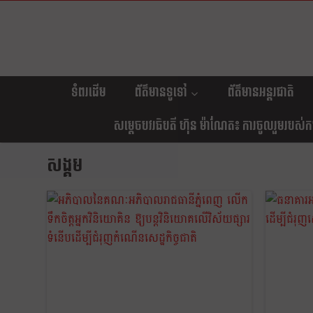
ទំពរដើម
ព័ត៌មានទូទៅ
ព័ត៌មានអន្តរជាតិ
សម្តេចបវរធិបតី ហ៊ុន ម៉ាណែត៖ ការចូលរួមរបស់កម្ព
សង្គម