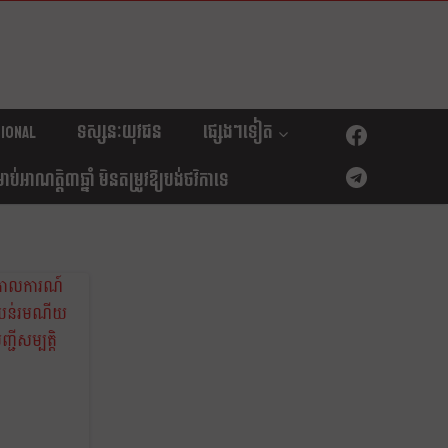
ional
ទស្សនៈយុវជន
ផ្សេងៗទៀត
់អាណត្តិ៣ឆ្នាំ មិនតម្រូវឱ្យបង់ថវិកាទេ