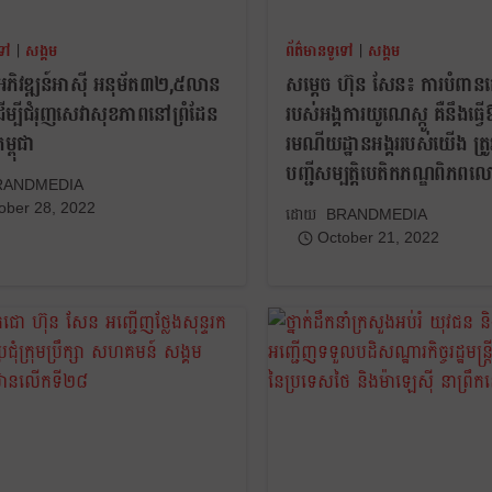
ទៅ
|
សង្គម
ព័ត៌មានទូទៅ
|
សង្គម
ភិវឌ្ឍន៍អាស៊ី អនុម័ត៣២,៥លាន
សម្ដេច ហ៊ុន សែន៖ ការបំព
 ដើម្បីជំរុញសេវាសុខភាពនៅព្រំដែន
របស់អង្គការយូណេស្កូ គឺនឹងធ្វើឱ
្ពុជា
រមណីយដ្ឋានអង្គររបស់យើង ត្
បញ្ជីសម្បត្តិបេតិកភណ្ឌពិភព
RANDMEDIA
ober 28, 2022
BRANDMEDIA
October 21, 2022