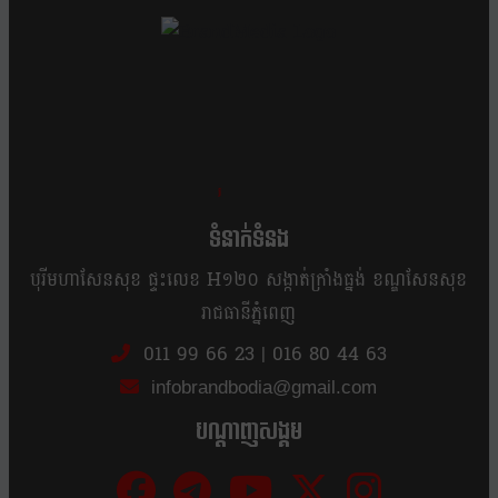
ខ្លឹម ខ្លី រហ័ស
ទំនាក់ទំនង
បុរីមហាសែនសុខ ផ្ទះលេខ H១២០ សង្កាត់ក្រាំងធ្នង់ ខណ្ឌសែនសុខ
រាជធានីភ្នំពេញ
011 99 66 23
|
016 80 44 63
infobrandbodia@gmail.com
បណ្ដាញសង្គម