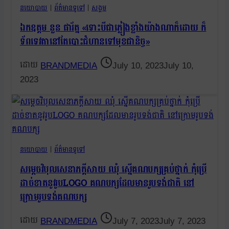
នយោបាយ
|
ព័ត៌មានទូទៅ
|
សង្គម
ឯកឧត្តម នួន ផារ័ត្ន «ទោះបីជាភ្លៀងខ្លាំងយ៉ាងណាក៏ដោយ ក៏
ទ័ពទេវតានៅតែបោះជំហានទៅមុខជានិច្ច»
BRANDMEDIA
July 10, 2023
July 10,
2023
នយោបាយ
|
ព័ត៌មានទូទៅ
សម្តេចវិបុលសេនាភក្តីសាយ ឈុំ ស្នើគណបក្សគ្រប់ថ្នាក់ កុំប្រើ
ដាច់ខាតនូវរូបLOGO គណបក្សដែលមានរូបទង់ជាតិ នៅ
ក្រោមរូបទង់គណបក្ស
BRANDMEDIA
July 7, 2023
July 7, 2023