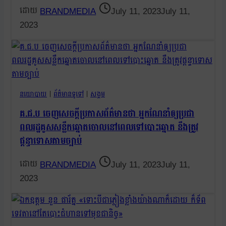
BRANDMEDIA
July 11, 2023
July 11,
2023
នយោបាយ
|
ព័ត៌មានទូទៅ
|
សង្គម
គ.ជ.ប ចេញសេចក្ដីប្រកាសព័ត៌មានថា អ្នកណែនាំឲ្យប្រជា
ពលរដ្ឋគូសសន្លឹកឆ្នោតចោលនៅពេលទៅបោះឆ្នោត នឹងត្រូវ
ផ្ដន្ទាទោសតាមច្បាប់
BRANDMEDIA
July 11, 2023
July 11,
2023