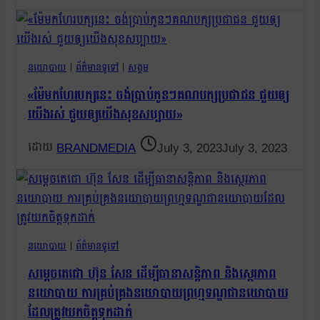
នយោបាយ
|
ព័ត៌មានទូទៅ
|
សង្គម
«ម៉ែមកហែរបក្សនេះ ចង់ប្រាប់កូនៗគណបក្សប្រជាជន ជួយឲ្យ
យើងរស់ ជួយឲ្យយើងសុខសប្បាយ»
BRANDMEDIA
July 3, 2023
July 3, 2023
នយោបាយ
|
ព័ត៌មានទូទៅ
សម្តេចតេជោ ហ៊ុន សែន ដើម្បីធានាសន្តិភាព និងស្ថេរភាព
នយោបាយ ការគ្រប់គ្រងនយោបាយព្រហ្មទណ្ឌជានយោបាយ
ដែលត្រូវយកចិត្តទុកដាក់