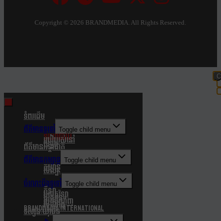
Copyright ©
2026 BRANDMEDIA. All Rights Reserved.
C
t
m
ទំពរដើម
ព័ត៌មានទូទៅ
Toggle child menu
នយោបាយ
របៀបរស់នៅ
សង្គម
ព័ត៌មានអន្តរជាតិ
ព័ត៌មានកម្សាន្ត
Toggle child menu
កម្សាន្ត
សិល្បៈ
ចំណេះដឹងទូទៅ
Toggle child menu
កីឡា
បច្ចេកវិទ្យា
បរិស្ថាន
របកគំហើញ
សុខភាព
Brandmedia international
ទស្សនៈយុវជន