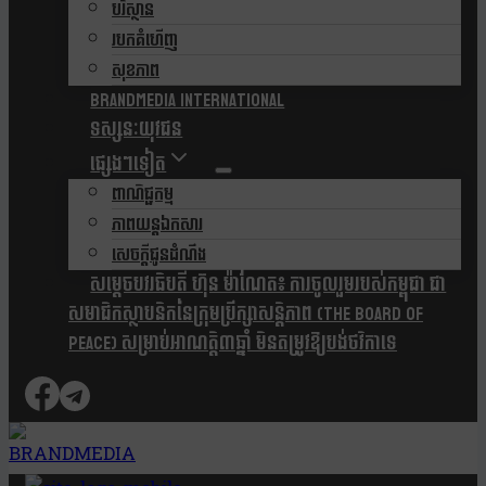
បរិស្ថាន
របកគំហើញ
សុខភាព
Brandmedia international
ទស្សនៈយុវជន
ផ្សេងៗទៀត
ពាណិជ្ជកម្ម
ភាពយន្តឯកសារ
សេចក្តីជូនដំណឹង
សម្តេចបវរធិបតី ហ៊ុន ម៉ាណែត៖ ការចូលរួមរបស់កម្ពុជា ជា
សមាជិកស្ថាបនិកនៃក្រុមប្រឹក្សាសន្តិភាព (The Board Of
Peace) សម្រាប់អាណត្តិ៣ឆ្នាំ មិនតម្រូវឱ្យបង់ថវិកាទេ