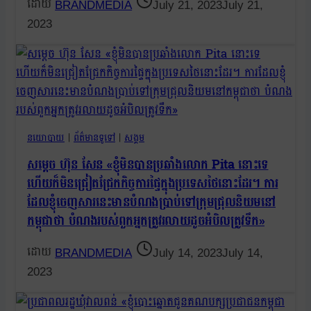
BRANDMEDIA
July 21, 2023
July 21,
2023
នយោបាយ
|
ព័ត៌មានទូទៅ
|
សង្គម
សម្ដេច ហ៊ុន សែន «ខ្ញុំមិនបានប្រឆាំងលោក Pita នោះទេ
ហើយក៏មិនជ្រៀតជ្រែកកិច្ចការផ្ទៃក្នុងប្រទេសថៃនោះដែរ។ ការ
ដែលខ្ញុំចេញសារនេះមានបំណងប្រាប់ទៅក្រុមជ្រុលនិយមនៅ
កម្ពុជាថា បំណងរបស់ពួកអ្នកត្រូវរលាយដូចអំបិលត្រូវទឹក»
BRANDMEDIA
July 14, 2023
July 14,
2023