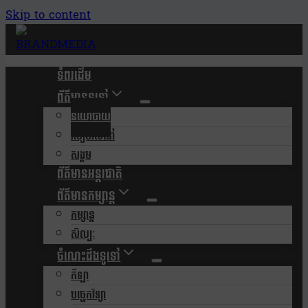
Skip to content
ទំពរដើម
ព័ត៌មានទូទៅ
នយោបាយ
របៀបរស់នៅ
សង្គម
ព័ត៌មានអន្តរជាតិ
ព័ត៌មានកម្សាន្ត
កម្សាន្ត
សិល្បៈ
ចំណេះដឹងទូទៅ
កីឡា
បច្ចេកវិទ្យា