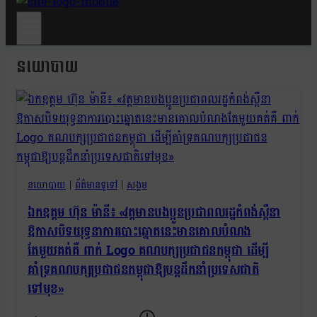
នយោបាយ
នយោបាយ
|
ព័ត៌មានទូទៅ
|
សង្គម
ឯកឧត្តម ហ៊ុន ម៉ានី៖ «វត្តមានបងប្អូនប្រជាពលរដ្ឋកំពង់ស្ពឺនា
ឱកាសបិទយុទ្ធនាការបោះឆ្នោតនេះមានគោលបំណង
តែមួយគត់គឺ ពាក់ Logo គណបក្សប្រជាជនកម្ពុជា ដើម្បី
គាំទ្រគណបក្សប្រជាជនកម្ពុជាឱ្យបន្តដឹកនាំប្រទេសជាតិ
ទៅមុខ»