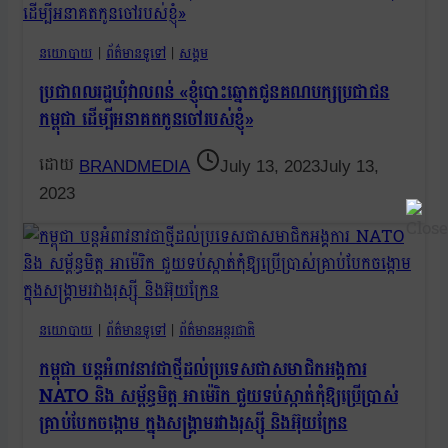
នយោបាយ
|
ព័ត៌មានទូទៅ
|
សង្គម
ប្រជាពលរដ្ឋឃុំវាលពន់ «ខ្ញុំបោះឆ្នោតជូនគណបក្សប្រជាជន
កម្ពុជា ដើម្បីអនាគតកូនចៅរបស់ខ្ញុំ»
BRANDMEDIA
July 13, 2023
July 13,
2023
នយោបាយ
|
ព័ត៌មានទូទៅ
|
ព័ត៌មានអន្តរជាតិ
កម្ពុជា បន្តអំពាវនាវជាថ្មីដល់ប្រទេសជាសមាជិកអង្គការ
NATO និង សម្ព័ន្ធមិត្ត អាម៉េរិក ជួយទប់ស្កាត់កុំឱ្យប្រើប្រាស់
គ្រាប់បែកចង្កោម ក្នុងសង្គ្រាមរវាងរុស្ស៊ី និងអ៊ុយក្រែន