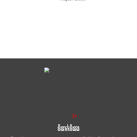
ខ្លឹម ខ្លី រហ័ស
ទំនាក់ទំនង