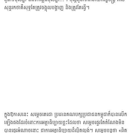
សុន្ទរកថាគឺសុទ្ធតែត្រូវចង្អុលបង្ហាញ និងត្រូវតែធ្វើ។
ក្នុងឱកាសនេះ សម្ដេចតេជោ ប្រធានគណបក្សប្រជាជនកម្ពុជាក៏បានលើក
ឡើងផងដែរចំពោះការអត្ថាធិប្បាយខ្លះដែលថា សម្ដេចផ្ទេរតែតំណែងមិន
បានផ្ទេរអំណាចនោះ ជាការអត្ថាធិប្បាយដ៏ល្ងិតល្ងង់។ សម្ដេចបន្តថា «ពិត