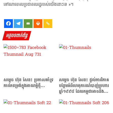
ទៅណាចោលប្រជាពលរដ្ឋរបស់យើងនោះទេ »។
អត្ថបទពាក់ព័ន្ធ
សម្ដេច ហ៊ុន សែន៖ ប្រកាសគាំទ្រ
សម្ដេច ហ៊ុន សែន៖ ផ្តល់ការវិភាគ
ការកែទម្រង់ក្នុងអាណត្តិថ្មី…
បន្ថែមអំពីហេតុការណ៍បាញ់ប្រហារ
ឆ្នាំ១៩៩៨ ដែលកម្ពុជាអាចនឹងបន្ត
សង្គ្រាម…