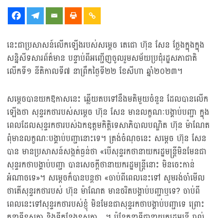
នេះជាប្រសាសន៍លើកឡើងរបស់សម្ដេច តេជោ ហ៊ុន សែន ថ្លែងក្នុងក្នុង
សន្និសីទសារព័ត៌មាន បន្ទាប់ពីអញ្ជើញចូលរួមសម័យប្រជុំរដ្ឋសភាជាតិ
លើកទី១ នីតិកាលទី៧ នាព្រឹកថ្ងៃទី២២ ខែសីហា ឆ្នាំ២០២៣។
សម្ដេចបានយកឱកាសនេះ ឆ្លើយតបទៅនឹងមតិមួយចំនួន ដែលបានលើក
ឡើងថា សុន្ទរកថារបស់សម្ដេច ហ៊ុន សែន មានលក្ខណៈបង្គាប់បញ្ជា ក្នុង
ពេលដែលសុន្ទរកថារបស់ឯកឧត្តមកិត្តិទេសាភិបាលបណ្ឌិត ហ៊ុន ម៉ាណែត
ពុំមានលក្ខណៈបង្គាប់បញ្ជានោះទេ។ ត្រង់ចំណុចនេះ សម្ដេច ហ៊ុន សែន
បាន មានប្រសាសន៍សង្កត់ធ្ងន់ថា «បើសុន្ទរកថានាយករដ្ឋមន្ត្រីមិនមែនជា
សុន្ទរកថាបង្គាប់បញ្ជា បានសេចក្ដីថានាយករដ្ឋមន្ត្រីនោះ មិនចេះកាន់
អំណាចទេ»។ សម្ដេចក៏បានបន្តថា «ចាប់ពីពេលនេះទៅ សូមរង់ចាំមើល
ថាតើសុន្ទរកថារបស់ ហ៊ុន ម៉ាណែត មានចរិតបង្គាប់បញ្ជាឬទេ? ចាប់ពី
ពេលនេះទៅសុន្ទរកថារបស់ខ្ញុំ មិនមែនជាសុន្ទរកថាបង្គាប់បញ្ជាទេ ព្រោះ
តួនាទីខុសគ្នា និងទីកន្លែងខុសគ្នា…។ ប៉ុន្តែតួនាទីជានាយករដ្ឋមន្ត្រី រាល់