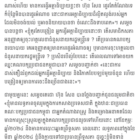
ណាស់ហើយ មានការធ្វើអត្ថាធិប្បាយខ្លះថា ហ៊ុន សែន ផ្ទេរតែតំណែងទេ
ក៏ប៉ុន្តែមិនបានផ្ទេរអំណាច នោះជាការអត្ថាធិប្បាយដ៏ល្ងិតល្ងង់របស់អ្នក
ដែលមិនចង់យល់ ឬអាចនិយាយបានថា ចំណេះដឹងទាបពេក»។ សម្តេច
បានបន្តថា «ខ្ញុំគួរតែបង្រៀន អ្នកធ្វើអត្ថាធិប្បាយនោះថា តើសមាជិកសភា
អនុញ្ញាតឲ្យចុះហត្ថលេខាជំនួសនាយករដ្ឋមន្ត្រីទេ ? តើប្រធានគណបក្ស
នយោបាយ គេអនុញ្ញាតឲ្យមានការផ្ទេរអំណាចឲ្យ ឬមានការចុះហត្ថលេខា
ជំនួសនាយករដ្ឋមន្ត្រីទេ ? ប្រសិនបើល្ង់បែបនេះ តើពេលណាទៅអាចយក
ឈ្នះគណបក្សប្រជាជនកម្ពុជាបាន? សម្តេចបញ្ជាក់ថា «នេះជាការ
ដាស់តឿនរំឭកដល់អ្នកធ្វើអត្ថាធិប្បាយ និងវិភាគបែបឡប់មួយចំនួន ហើយ
បង្រៀនឲ្យមានការចេះដឹងច្រើនជាងនេះ»។
ជាមួយគ្នានេះ សម្តេចតេជោ ហ៊ុន សែន បានថ្លែងបញ្ជាក់ជូនជនរួមជាតិថា
«ខ្ញុំមានលទ្ធភាពចូលរួមក្នុងការកសាងប្រទេសជាតិ ក្នុងឋានៈជាប្រធាន
គណៈបក្សប្រជាជនកម្ពុជា ជាអ្នកតំណាងរាស្ត្រ និងគម្រោងអនាគតដែល
មានការស្រុះស្រួលគ្នាក្នុងគណបក្សប្រជាជនរួចទៅហើយនោះ នៅខែកុម្ភៈ
ឆ្នាំ២០២៤ នឹងមានការបោះឆ្នោតព្រឹទ្ធសភា ពេលនោះ លទ្ធភាពនៅក្នុងខែ
មីនា ឆ្នាំ២០២៤ ខ្ញុំនឹងក្លាយទៅជាប្រធានព្រឹទ្ធសភា ដូច្នេះខ្ញុំមិនទាន់