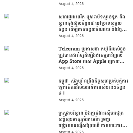
ថ្នូរនឹងការជួយរត់ចូលប្រទេសថៃ!
August 4, 2026
សហរដ្ឋអាមេរិក គ្រោងបិទស្ថានទូត និង
ស្ថានកុងស៊ុលចំនួន៥ នៅប្រទេសមួយ
ចំនួន ដើម្បីកាត់បន្ថយចំណាយ និងវត្ត
មានការទូតដែលគ្មានប្រសិទ្ធភាព
August 4, 2026
Telegram ប្រកាសថា កម្មវិធីរបស់ខ្លួន
ត្រូវបានដាក់ឲ្យដំឡើងជាធម្មតាវិញលើ
App Store របស់ Apple ក្រោយបាត់
ខ្លួនដោយគ្មានការបញ្ជាក់ពីមូលហេតុ
August 4, 2026
កម្ពុជា-សិង្ហបុរី ពង្រឹងកិច្ចសហប្រតិបត្តិការ
ទ្វេភាគីលើវិស័យអាទិភាពសំខាន់ៗចំនួន
៤ !
August 4, 2026
ក្រសួងបរិស្ថាន និងភ្នាក់ងារស៊ើបអង្កេត
សន្តិសុខមាតុភូមិអាមេរិក រួមគ្នា
បង្រ្កាបបទល្មើសព្រៃឈើ តាមរយៈការប្រើ
ប្រាស់បច្ចេកវិទ្យា
August 4, 2026