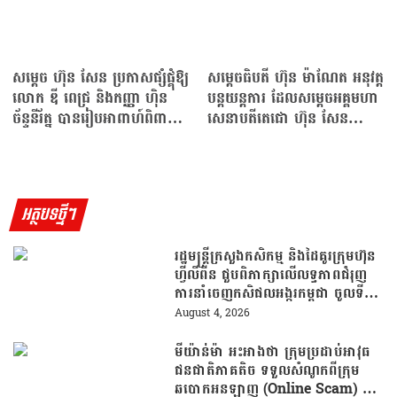
សម្ដេច ហ៊ុន សែន ប្រកាសផ្សំផ្គុំឱ្យ
សម្តេចធិបតី ហ៊ុន ម៉ាណែត អនុវត្ត
លោក ឌី ពេជ្រ និងកញ្ញា ហ៉ិន
បន្តយន្តការ ដែលសម្ដេចអគ្គមហា
ច័ន្ទនីរ័ត្ន បានរៀបអាពាហ៍ពិពាហ៍
សេនាបតីតេជោ ហ៊ុន សែន
នៅខែធ្នូខាងមុខនេះ
ដាក់ឱ្យអនុវត្តប្រមាណ ១…
អត្ថបទថ្មីៗ
រដ្ឋមន្រ្តីក្រសួងកសិកម្ម និងដៃគូរក្រុមហ៊ុន
ហ្វីលីពីន ជួបពិភាក្សាលើលទ្ធភាពជំរុញ
ការនាំចេញកសិផលអង្ករកម្ពុជា ចូលទី
ផ្សារហ្វីលីពីន
August 4, 2026
មីយ៉ាន់ម៉ា អះអាងថា ក្រុមប្រដាប់អាវុធ
ជនជាតិភាគតិច ទទួលសំណូកពីក្រុម
ឆបោកអនឡាញ (Online Scam) ជា