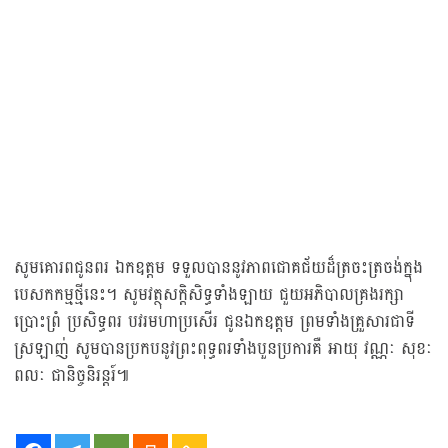
សូមគោរពជូនពរ ឯកឧត្តម ទទួលបាននូវភាពជោគជ័យដ៏ត្រចះត្រចង់ក្នុង
បេសកកម្មថ្មីនេះ។ សូមវត្ថុសក្តិសិទ្ធទាំងឡាយ ជួយអភិបាលគ្រងរក្សា
ប្រោះព្រំ ប្រសិទ្ធពរ បវរមហាប្រសើរ ជូនឯកឧត្តម ព្រមទាំងគ្រួសារជាទី
ស្រឡាញ់ សូមបានប្រកបនូវព្រះពុទ្ធពរទាំងបួនប្រការគឺ អាយុ វណ្ណៈ សុខៈ
ពលៈ ជានិច្ចនិរន្តរ៍៕