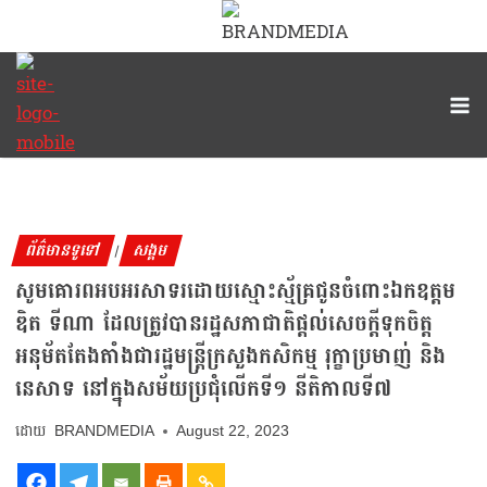
ព័ត៌មានទូទៅ
សង្គម
|
សូមគោរពអបអរសាទរដោយស្មោះស្ម័គ្រជូនចំពោះឯកឧត្តម
ឌិត ទីណា ដែលត្រូវបានរដ្ឋសភាជាតិផ្ដល់សេចក្ដីទុកចិត្ត
អនុម័តតែងតាំងជារដ្ឋមន្រ្តីក្រសួងកសិកម្ម រុក្ខាប្រមាញ់ និង
នេសាទ នៅក្នុងសម័យប្រជុំលើកទី១ នីតិកាលទី៧
BRANDMEDIA
August 22, 2023