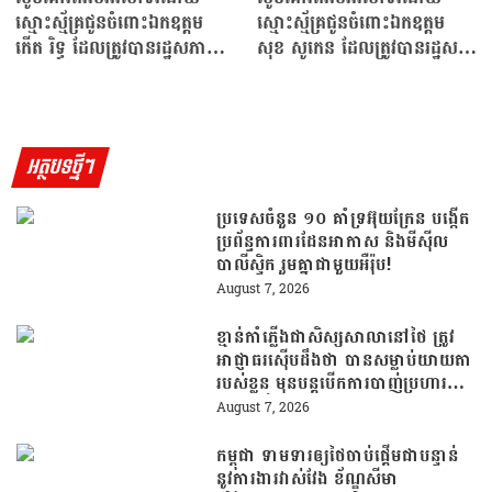
ស្មោះស្ម័គ្រជូនចំពោះឯកឧត្តម
ស្មោះស្ម័គ្រជូនចំពោះឯកឧត្តម
កើត រិទ្ធ ដែលត្រូវបានរដ្ឋសភាជាតិ
សុខ សូកេន ដែលត្រូវបានរដ្ឋសភា
ផ្ដល់សេចក្ដីទុកចិត្ត…
ជាតិផ្ដល់សេចក្ដីទុកចិត្ត…
អត្ថបទថ្មីៗ
ប្រទេសចំនួន ១០ គាំទ្រអ៊ុយក្រែន បង្កើត
ប្រព័ន្ធការពារដែនអាកាស និងមីស៊ីល
បាលីស្ទិក រួមគ្នាជាមួយអឺរ៉ុប!
August 7, 2026
ខ្មាន់កាំភ្លើងជាសិស្សសាលានៅថៃ ត្រូវ
អាជ្ញាធរស៊ើបដឹងថា បានសម្លាប់យាយតា
របស់ខ្លួន មុនបន្តបើកការបាញ់ប្រហារនៅ
សាលារៀន
August 7, 2026
កម្ពុជា ទាមទារឲ្យថៃចាប់ផ្តើមជាបន្ទាន់
នូវការងារវាស់វែង ខ័ណ្ឌសីមា