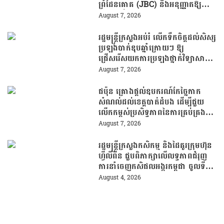
ព្រំដែនគោគ (JBC) និងអនុញ្ញាតឱ្យ
ពលរដ្ឋភៀសសឹកវិលទៅលំនៅឋានវិញ
August 7, 2026
ដោយគ្មានការរារាំង
រដ្ឋមន្រ្តីក្រសួងអប់រំ លើកទឹកចិត្តដល់សិស្ស
ប្រឡងបាក់ឌុបឆ្នាំក្រោយៗ ឱ្យ
ជ្រើសរើសយកការប្រឡងថ្នាក់វិទ្យាសាស្ត្រ
ដើម្បីឆ្លើយតបទៅនឹងតម្រូវការធនធាន
August 7, 2026
មនុស្សក្នុងយុគសម័យបច្ចេកវិទ្យា
ជប៉ុន គ្រោងផ្តល់ឧបករណ៍កែច្នៃកាក
សំណល់ដល់ខេត្តបាត់ដំបង ដើម្បីជួយ
លើកកម្ពស់ប្រសិទ្ធភាពនៃការគ្រប់គ្រង
សំណល់
August 7, 2026
រដ្ឋមន្រ្តីក្រសួងកសិកម្ម និងដៃគូរក្រុមហ៊ុន
ហ្វីលីពីន ជួបពិភាក្សាលើលទ្ធភាពជំរុញ
ការនាំចេញកសិផលអង្ករកម្ពុជា ចូលទី
ផ្សារហ្វីលីពីន
August 4, 2026