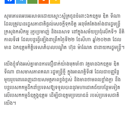
សូមគោរពអបអរសាទរដោយស្មោះស្ម័គ្រជូនចំពោះឯកឧត្តម ឌិត ទីណា
ដែលត្រូវបានរដ្ឋសភាជាតិផ្ដល់សេចក្ដីទុកចិត្ត អនុម័តតែងតាំងជារដ្ឋមន្រ្តី
ក្រសួងកសិកម្ម រុក្ខាប្រមាញ់ និងនេសាទ នៅក្នុងសម័យប្រជុំលើកទី១ នីតិ
កាលទី៧ ដែលបន្តធ្វើឡើងនាព្រឹកថ្ងៃទី២២ ខែសីហា ឆ្នាំ២០២៣ ដែល
មាន ឯកឧត្តមកិត្តិទេសាភិបាលបណ្ឌិត ហ៊ុន ម៉ាណែត ជានាយករដ្ឋមន្ត្រី។
យើងខ្ញុំទាំងអស់គ្នាមានការជឿជាក់យ៉ាងមុតមាំថា វត្តមានឯកឧត្តម ឌិត
ទីណា ជាសមាសភាពគណៈរដ្ឋមន្ត្រីថ្មី ក្នុងអាណត្តិទី៧ ដែលជាបញ្ញវ័ន្ត
មួយរូបពោរពេញដោយសមត្ថភាពខ្ពង់ខ្ពស់ និងមានថាមពលខ្លាំងក្លា នឹង
បន្តបេសកកម្មដឹកនាំប្រទេសឱ្យទទួលបាននូវមហាជោគជ័យបន្ថែមទៀត
លើបេសកកម្មដ៏ឧត្តុង្គឧត្តម ដើម្បីជាឧត្តមប្រយោជន៍ របស់ប្រទេសជាតិ
យើង។