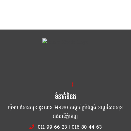
ខ្លឹម ខ្លី រហ័ស
ទំនាក់ទំនង
បុរីមហាសែនសុខ ផ្ទះលេខ H១២០ សង្កាត់ក្រាំងធ្នង់ ខណ្ឌសែនសុខ
រាជធានីភ្នំពេញ
011 99 66 23
|
016 80 44 63