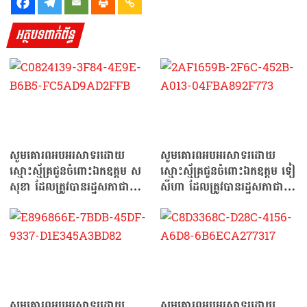
អត្ថបទពាក់ព័ន្ធ
សូមគោរពអបអរសាទរដោយ
សូមគោរពអបអរសាទរដោយ
ស្មោះស្ម័គ្រជូនចំពោះឯកឧត្តម ស
ស្មោះស្ម័គ្រជូនចំពោះឯកឧត្តម ទៀ
សុខា ដែលត្រូវបានរដ្ឋសភាជាតិ
សីហា ដែលត្រូវបានរដ្ឋសភាជាតិ
ផ្ដល់សេចក្ដីទុកចិត្ត…
ផ្ដល់សេចក្ដីទុកចិត្ត…
សូមគោរពអបអរសាទរដោយ
សូមគោរពអបអរសាទរដោយ