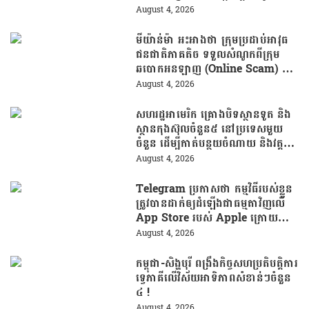
ផ្សារហ្វីលីពីន
August 4, 2026
មីយ៉ាន់ម៉ា អះអាងថា ក្រុមប្រដាប់អាវុធ
ជនជាតិភាគតិច ទទួលសំណូកពីក្រុម
ឆបោកអនឡាញ (Online Scam) ជា
ថ្នូរនឹងការជួយរត់ចូលប្រទេសថៃ!
August 4, 2026
សហរដ្ឋអាមេរិក គ្រោងបិទស្ថានទូត និង
ស្ថានកុងស៊ុលចំនួន៥ នៅប្រទេសមួយ
ចំនួន ដើម្បីកាត់បន្ថយចំណាយ និងវត្ត
មានការទូតដែលគ្មានប្រសិទ្ធភាព
August 4, 2026
Telegram ប្រកាសថា កម្មវិធីរបស់ខ្លួន
ត្រូវបានដាក់ឲ្យដំឡើងជាធម្មតាវិញលើ
App Store របស់ Apple ក្រោយបាត់
ខ្លួនដោយគ្មានការបញ្ជាក់ពីមូលហេតុ
August 4, 2026
កម្ពុជា-សិង្ហបុរី ពង្រឹងកិច្ចសហប្រតិបត្តិការ
ទ្វេភាគីលើវិស័យអាទិភាពសំខាន់ៗចំនួន
៤ !
August 4, 2026