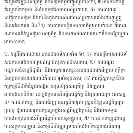
ជំរុញអភិវឌ្ឍន៍សេដ្ឋកិច្ច និងសង្គមកម្ពុជាក្នុងគ្រប់វិស័យ, ៣/ការធានាបន្ត
ជំរុញលើកកម្ពស់ និងកែលម្អជីវភាពរបស់ប្រជាជន, ៤/ ការធានានូវ
សុវត្ថិភាពសង្គម និងលំនឹងក្នុងការរស់នៅរបស់ប្រជាជនទាំងនាបច្ចុប្បន្ន
និងទៅអនាគត និងទី៥/ ការធានាបង្កើនការយកចិត្តទុកដាក់ដល់ ចីរភាព
ដល់ការអភិវឌ្សសង្គម-សេដ្ឋកិច្ច និងការកសាងភាពធន់ទៅនឹងការប្រែប្រួល
អាកាសធាតុ
២, កម្មវិធីគោលនយោបាយជាអាទិភាពទាំង ៦៖ ១/ ការពង្រីកសេវាថែទាំ
សុខភាពទៅរកការគ្របដណ្តប់សុខភាពជាសាកល, ២/ ការបណ្តុះ
បណ្តាលជំនាញវិជ្ជាជីវៈ និងបច្ចេកទេសជូនដល់យុវជនមកពីគ្រួសារក្រីក្រ
និងគ្រួសារងាយរងហានិភ័យនៅទូទាំងប្រទេស, ៣/ ការធ្វើស្ថាបនូបនីយ
កម្មកម្មវិធីជាតិជំនួយសង្គម សម្រាប់គ្រួសារក្រីក្រ និងគ្រួសារ
ងាយរងហានិភ័យ នៅក្នុងគ្រាមានវិបត្តិសេដ្ឋកិច្ច និងគ្រាមានគ្រោះអាសន្ន,
៤/ ការដាក់ចេញ និងការជំរុញ អនុវត្តន៍យុទ្ធសាស្ត្រអភិវឌ្ឍសេដ្ឋកិច្ចក្រៅ
ប្រព័ន្ធ ឱ្យមានលទ្ធភាពចូលរួមក្នុងសេដ្ឋកិច្ចក្នុងប្រព័ន្ធ និងអាចទទួល
បានផលប្រយោជន៍ពីប្រព័ន្ធគាំពារសង្គមផ្លូវការ, ៥/ ការដាក់ចេញនូវយន្ត
ការសម្របសម្រួល និងកម្មវិធីហិរញ្ញប្បទានសំដៅលើកស្ទួយផលិតកម្ម