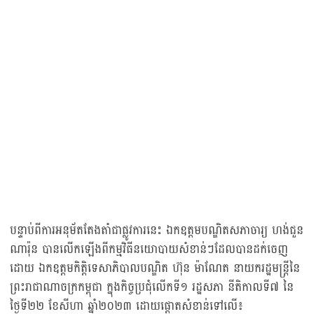
បន្ទាប់ពីការអនុម័តតែងតាំជាផ្លូវការនេះ ឯកឧត្តមបណ្ឌិតសភាចារ្យ ហង់ជួន
ណារ៉ុន បានលើកឡើងពីកម្មវិធីនយោបាយសំខាន់ៗដែលបានដក់ចេញ
ដោយ ឯកឧត្តមកិត្តិទេសាភិបាលបណ្ឌិត ហ៊ុន ម៉ាណែត នាយករដ្ឋមន្ត្រីនៃ
ព្រះរាជាណាចក្រកម្ពុជា ក្នុងកិច្ចប្រជុំលើកទី១ រដ្ឋសភា នីតិកាលទី៧ នៃ
ថ្ងៃទី២២ ខែសីហា ឆ្នាំ២០២៣ ដោយផ្តោតសំខាន់ទៅលើ៖