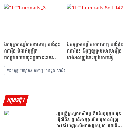
កំណត់ត្រា…
ឯកឧត្តមបណ្ឌិតសភាចារ្យ ហង់ជួន
ឯកឧត្តមបណ្ឌិតសភាចារ្យ ហង់ជួន
ណារ៉ុន បំពាក់គ្រឿង
ណារ៉ុន៖ ជំរុញឱ្យគ្រប់សាលារៀន
ឥស្សរិយយសជូនប្រធានខេមរ
ទាំងអស់ត្រូវចេះភ្លេងកាយរឹទ្ធិ
សហព័ន្ធតេក្វាន់ដូកម្ពុជា
#
ឯកឧត្តមបណ្ឌិតសភាចារ្យ ហង់ជួន ណារ៉ុន
អត្ថបទថ្មីៗ
រដ្ឋមន្រ្តីក្រសួងកសិកម្ម និងដៃគូរក្រុមហ៊ុន
ហ្វីលីពីន ជួបពិភាក្សាលើលទ្ធភាពជំរុញ
ការនាំចេញកសិផលអង្ករកម្ពុជា ចូលទី