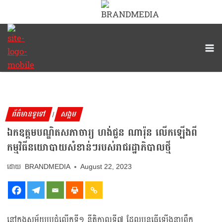
ព័ត៌មានទូទៅ
សង្គម
|
ឯកឧត្តមបណ្ឌិតសភាចារ្យ ហង់ជួន ណារ៉ុន លើកឡើងពី
កម្មវិធីនយោបាយសំខាន់ៗរបស់រាជរដ្ឋាភិបាលថ្មី
BRANDMEDIA
August 22, 2023
នៅក្នុងសម័យប្រជុំលើកទី១ នីតិកាលទី៧ ដែលបន្តធ្វើឡើងនាព្រឹក