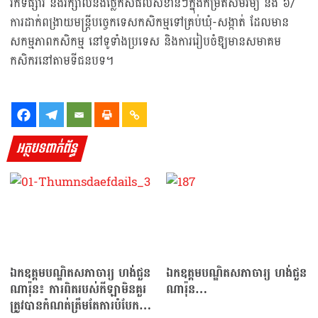
រកទីផ្សារ និងរក្សាលំនឹងថ្លៃកសិផលសំខាន់ៗក្នុងកម្រិតសមរម្យ និង ៦/
ការដាក់ពង្រាយមន្ត្រីបច្ចេកទេសកសិកម្មទៅគ្រប់ឃុំ-សង្កាត់ ដែលមាន
សកម្មភាពកសិកម្ម នៅទូទាំងប្រទេស និងការរៀបចំឱ្យមានសមាគម
កសិករនៅតាមទីជនបទ។
អត្ថបទពាក់ព័ន្ធ
ឯកឧត្តមបណ្ឌិតសភាចារ្យ ហង់ជួន
ឯកឧត្តមបណ្ឌិតសភាចារ្យ ហង់ជួន
ណារ៉ុន៖ ការពិតរបស់កីឡាមិនគួរ
ណារ៉ុន…
ត្រូវបានកំណត់ត្រឹមតែការបំបែក