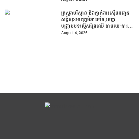
ក្រសួងបរិស្ថាន និងភ្នាក់ងារស៊ើបអង្កេត
សន្តិសុខមាតុភូមិអាមេរិក រួមគ្នា
បង្រ្កាបបទល្មើសព្រៃឈើ តាមរយៈការប្រើ
ប្រាស់បច្ចេកវិទ្យា
August 4, 2026