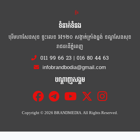
ខ្លឹម ខ្លី រហ័ស
ទំនាក់ទំនង
បុរីមហាសែនសុខ ផ្ទះលេខ H១២០ សង្កាត់ក្រាំងធ្នង់ ខណ្ឌសែនសុខ
រាជធានីភ្នំពេញ
011 99 66 23
|
016 80 44 63
infobrandbodia@gmail.com
បណ្ដាញសង្គម
Copyright ©
2026 BRANDMEDIA. All Rights Reserved.