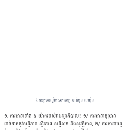
ឯកឧត្តមបណ្ឌិតសភាចារ្យ ហង់ជួន ណារ៉ុន
១, ការធានាទាំង ៥ យ៉ាងរបស់រាជរដ្ឋាភិបាល៖ ១/ ការធានាឱ្យបាន
ដាច់ខាតនូវសន្តិភាព ស្ថិរភាព សន្តិសុខ និងសុវត្ថិភាព, ២/ ការធានាបន្ត