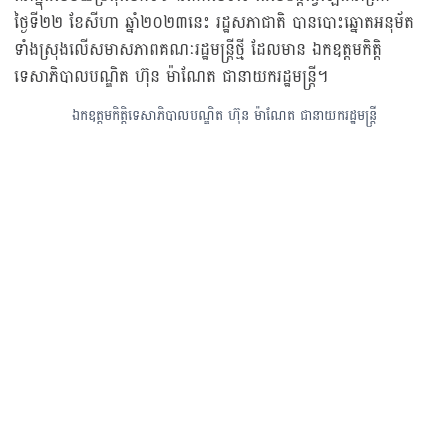
ថ្ងៃទី២២ ខែសីហា ឆ្នាំ២០២៣នេះ រដ្ឋសភាជាតិ បានបោះឆ្នោតអនុម័ត
ទាំងស្រុងលើសមាសភាពគណៈរដ្ឋមន្ត្រីថ្មី ដែលមាន ឯកឧត្តមកិត្តិ
ទេសាភិបាលបណ្ឌិត ហ៊ុន ម៉ាណែត ជានាយករដ្ឋមន្ត្រី។
ឯកឧត្តមកិត្តិទេសាភិបាលបណ្ឌិត ហ៊ុន ម៉ាណែត ជានាយករដ្ឋមន្ត្រី