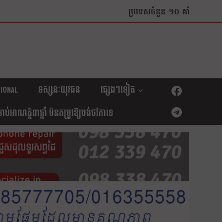
ប្រទេសចំនួន ១០ គាំទ្រអ៊ុយក្រែន ប
ional
ទស្សនៈយុវជន
ផ្សេងៗទៀត
់អាណត្តិ៣ឆ្នាំ មិនតម្រូវឱ្យបង់ថវិកាទេ