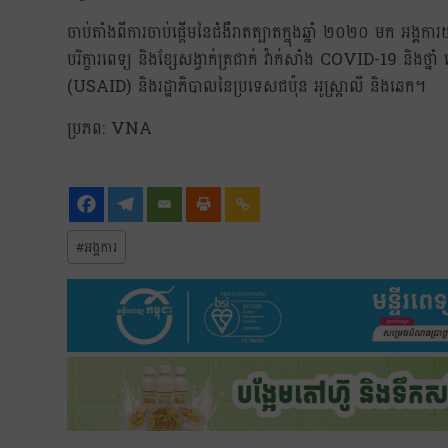
ចាប់តាំងពីការចាប់ផ្តើមនៃជំងឺរាតត្បាតក្នុងឆ្នាំ ២០២០ មក អង្គកា
បរិក្ខារពេទ្យ និងខ្សែសង្វាក់ត្រជាក់ វ៉ាក់សាំង COVID-19 និងថ្នា
(USAID) និងរដ្ឋាភិបាលនៃប្រទេសជប៉ុន អូស្ត្រាលី និងឆេក។
ប្រភព: VNA
#
អង្គការ