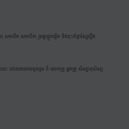
រ សមាជិក សមាជិកា រួមគ្នាផ្តួចផ្តើម និងចុះដាំផ្កាស្បៃរឿង
មុខនេះ ដោយមានការចូលរួម ពី លោកគ្រូ អ្នកគ្រូ សិស្សានុសិស្ស