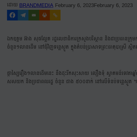
BRANDMEDIA
February 6, 2023
February 6, 2023
ឯកឧត្តម អ៊ាង សុផល្លែត រដ្ឋលេខាធិការក្រសួងបរិស្ថាន និងជាប្រធានក្រុមការង
ចំនួន១លានដើម នៅជុំវិញទន្លេស្ងួត ក្នុងតំបន់ប្រាសាទព្រះធាតុបាស្រី ស្ថិតនៅក្
ផ្កាស្បៃរឿង១លានដើមនេះ នឹងដុះរីកសុះសាយ លឿងទុំ ស្វាគមន៍ទេវតាឆ្នាំថ្
សសយក និងប្រជាពលរដ្ឋ ចំនួន ជាង ៥០០នាក់ នៅលើទំនប់ទន្លេស្ងួត ។