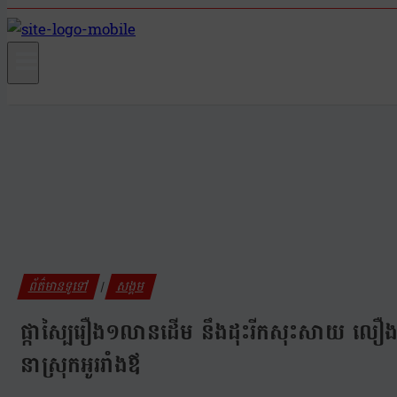
ព័ត៌មានទូទៅ
សង្គម
|
ផ្កាស្បៃរឿង១លានដើម នឹងដុះរីកសុះសាយ លឿងទុំ ស្វ
នាស្រុកអូររាំងឪ