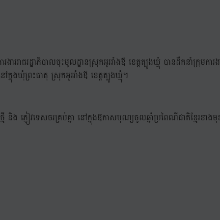
ាររាជរដ្ឋាភិបាលចុះមូលដ្ឋានស្រុកអូររាំងឪ ខេត្តត្បូងឃ្មុំ បានដឹកនាំក្រុមការងា
នុងឃុំព្រះធាតុ ស្រុកអូររាំងឪ ខេត្តត្បូងឃ្មុំ។
មី និង ភ្ញៀវទេសចរគ្រប់គ្នា នៅក្នុងឱកាសបុណ្យចូលឆ្នាំប្រពៃណីជាតិខ្មែរខាង