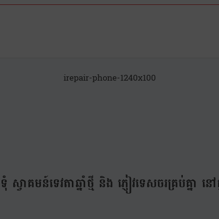
irepair-phone-1240x100
ាគមន៍ទេវតាឆ្នាំថ្មី និង ភ្ញៀវទេសចរគ្រប់គ្នា នៅក