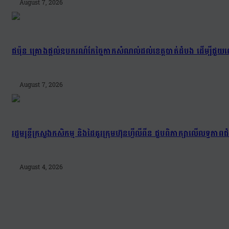
August 7, 2026
ជប៉ុន គ្រោងផ្តល់ឧបករណ៍កែច្នៃកាកសំណល់ដល់ខេត្តបាត់ដំបង ដើម្បីជួយល
August 7, 2026
រដ្ឋមន្រ្តីក្រសួងកសិកម្ម និងដៃគូរក្រុមហ៊ុនហ្វីលីពីន ជួបពិភាក្សាលើលទ្ធភា
August 4, 2026