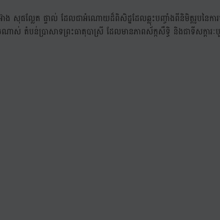
សុផល្លែត ផ្ទាល់ ដែលជាអំណោយដ៏ពិសិដ្ឋដែលឆ្លុះបញ្ចាំងពីនិមិត្តរូបនៃការប
៏ចំណាស់ តំបន់ប្រាសាទព្រះធាតុបាស្រី ដែលមានភាពស័ក្កសឹទិ្ធ និងជាទីសក្តារៈ