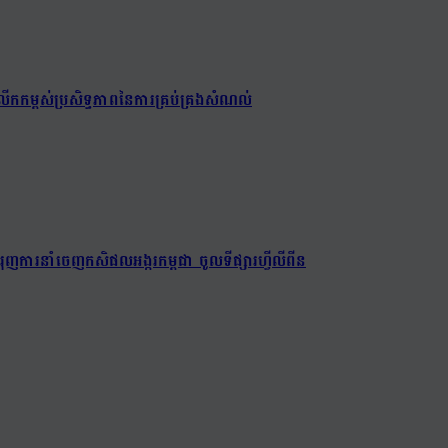
ើកកម្ពស់ប្រសិទ្ធភាពនៃការគ្រប់គ្រងសំណល់
ពជំរុញការនាំចេញកសិផលអង្ករកម្ពុជា ចូលទីផ្សារហ្វីលីពីន