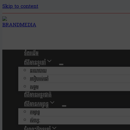
Skip to content
ទំពរដើម
ព័ត៌មានទូទៅ
នយោបាយ
របៀបរស់នៅ
សង្គម
ព័ត៌មានអន្តរជាតិ
ព័ត៌មានកម្សាន្ត
កម្សាន្ត
សិល្បៈ
ចំណេះដឹងទូទៅ