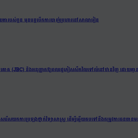
់យាយតារបស់ខ្លួន មុនបន្តបើកការបាញ់ប្រហារនៅសាលារៀន
ព្រំដែនគោគ (JBC) និងអនុញ្ញាតឱ្យពលរដ្ឋភៀសសឹកវិលទៅលំនៅឋានវិញ ដោយគ្មាន
យជ្រើសរើសយកការប្រឡងថ្នាក់វិទ្យាសាស្ត្រ ដើម្បីឆ្លើយតបទៅនឹងតម្រូវការធនធានមន