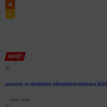
អត្ថបទថ្មីៗ
ប្រទេសចំនួន ១០ គាំទ្រអ៊ុយក្រែន បង្កើតប្រព័ន្ធការពារដែនអាកាស និងមីស៊ីល
August 7, 2026