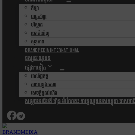
កីឡា
បច្ចេកវិទ្យា
បរិស្ថាន
របកគំហើញ
សុខភាព
Brandmedia international
ទស្សនៈយុវជន
ផ្សេងៗទៀត
ពាណិជ្ជកម្ម
ភាពយន្តឯកសារ
សេចក្តីជូនដំណឹង
សម្តេចបវរធិបតី ហ៊ុន ម៉ាណែត៖ ការចូលរួមរបស់កម្ពុជា ជាសមាជិកស