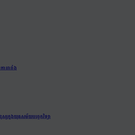
ការរារាំង
ុស្សក្នុងយុគសម័យបច្ចេកវិទ្យា