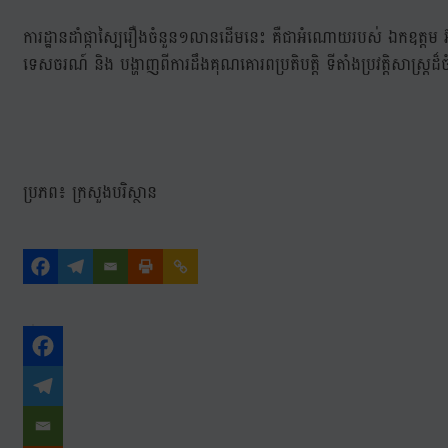
ការដ្ឋានដាំផ្កាស្បៃរឿងចំនួន១លានដើមនេះ គឺជាអំណោយរបស់ ឯកឧត្តម អ៊ាង 
ទេសចរណ៍ និង បង្ហាញពីការដឹងគុណគោរពប្រតិបត្តិ ទីតាំងប្រវត្តិសាស្រ្តដ
ប្រភព៖ ក្រសួងបរិស្ថាន