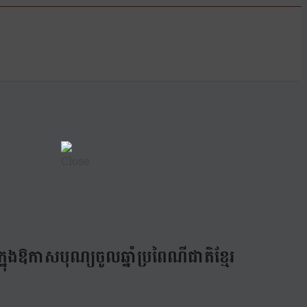
្នុងឱកាសបុណ្យចូលឆ្នាំប្រពៃណីជាតិខ្មែរ