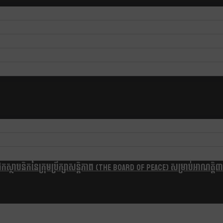
្ថាបនិកនៃក្រុមប្រឹក្សាសន្តិភាព (The Board Of Peace) សម្រាប់អាណត្តិ៣ឆ្នា