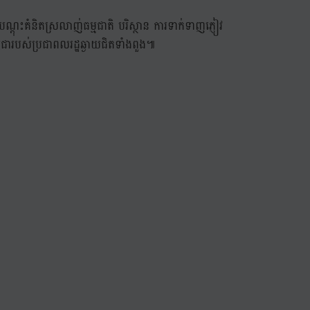
ណ្តុះគំនិតស្រលាញ់ធម្មជាតិ បរិស្ថាន ការទាក់ទាញភ្ញៀវ
បូជារបស់ប្រជាពលរដ្ឋឆ្ងាយជិតទាំងពួង៕