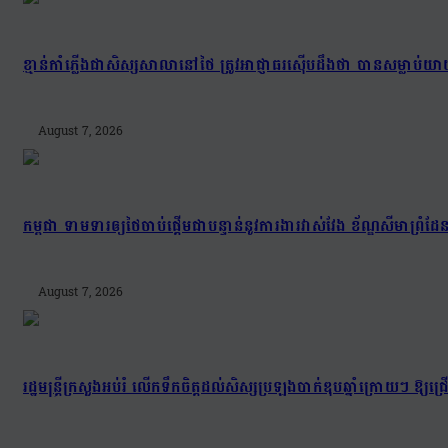
ខ្មាន់កាំភ្លើងជាសិស្សសាលានៅថៃ ត្រូវអាជ្ញាធរស៊ើបដឹងថា បានសម្លាប
August 7, 2026
កម្ពុជា ទាមទារឲ្យថៃចាប់ផ្តើមជាបន្ទាន់នូវការងារវាស់វែង ខ័ណ្ឌសីមា
August 7, 2026
រដ្ឋមន្រ្តីក្រសួងអប់រំ លើកទឹកចិត្តដល់សិស្សប្រឡងបាក់ឌុបឆ្នាំក្រោយៗ ឱ្