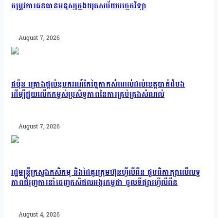
តម្រូវការធនធានមនុស្សក្នុងយុគសម័យបច្ចេកវិទ្យា
August 7, 2026
ជប៉ុន គ្រោងផ្តល់ឧបករណ៍កែច្នៃកាកសំណល់ដល់ខេត្តបាត់ដំបង
ដើម្បីជួយលើកកម្ពស់ប្រសិទ្ធភាពនៃការគ្រប់គ្រងសំណល់
August 7, 2026
រដ្ឋមន្រ្តីក្រសួងកសិកម្ម និងដៃគូរក្រុមហ៊ុនហ្វីលីពីន ជួបពិភាក្សាលើលទ្ធ
ភាពជំរុញការនាំចេញកសិផលអង្ករកម្ពុជា ចូលទីផ្សារហ្វីលីពីន
August 4, 2026