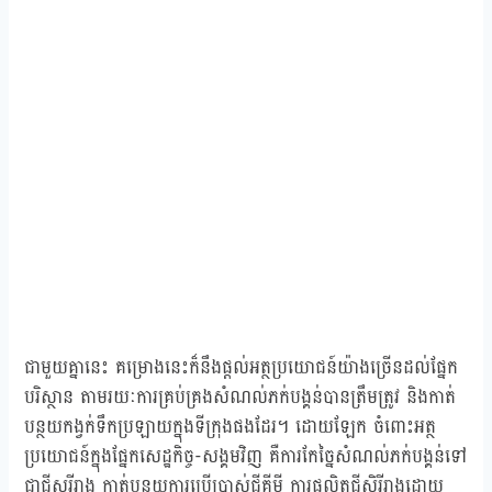
ជាមួយគ្នានេះ គម្រោងនេះក៏នឹងផ្ដល់អត្ថប្រយោជន៍យ៉ាងច្រើនដល់ផ្នែក
បរិស្ថាន តាមរយៈការគ្រប់គ្រងសំណល់ភក់បង្គន់បានត្រឹមត្រូវ និងកាត់
បន្ថយកង្វក់ទឹកប្រឡាយក្នុងទីក្រុងផងដែរ។ ដោយឡែក ចំពោះអត្ថ
ប្រយោជន៍ក្នុងផ្នែកសេដ្ឋកិច្ច-សង្គមវិញ គឺការកែច្នៃសំណល់ភក់បង្គន់ទៅ
ជាជីសរីរាង្គ កាត់បន្ថយការប្រើប្រាស់ជីគីមី ការផលិតជីសិរីរាង្គដោយ