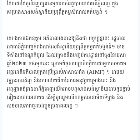
ដែលជាដៃគូហិរញ្ញប្បទានមួយរបស់រដ្ឋបាលរាជធានីភ្នំពេញ ក្នុង
គម្រោងសាងសង់ស្ថានីយប្រព្រឹត្តកម្មសំណល់ភក់បង្គន់ ។
យោងតាមឯកឧត្តម អភិបាលរងបានឱ្យដឹងថា បច្ចុប្បន្ននេះ រដ្ឋបាល
រាជធានីភ្នំពេញកំពុងសាងសង់ស្ថានីយប្រព្រឹត្តកម្មភក់បង្គន់ទី១ មាន
ទីតាំងនៅខណ្ឌកំបូល ដែលគ្រោងនឹងបញ្ចប់ការដ្ឋាននៅចុងខែមេសា
ឆ្នាំ២០២៣ ខាងមុខនេះ ក្រោមកិច្ចសហប្រតិបត្តិការជាមួយសមាគម
អន្តរជាតិអភិបាលក្រុងប្រើប្រាស់ភាសាបារាំង (AIMF) ។ ជាមួយ
វឌ្ឍនភាពដ៏ល្អ និងភាពជោគជ័យនៃការអនុវត្តគម្រោងនេះ នឹង
អនុញ្ញាតឱ្យរាជធានីភ្នំពេញយើងអាចបន្តសាងសង់ស្ថានីយជាបន្តបន្ទាប់
ទៀតនាពេលអនាគត ដើម្បីចូលរួមលើកកម្ពស់អនាម័យទីក្រុង និង
សុខមាលភាពជូនបងប្អូនប្រជាពលរដ្ឋ ។