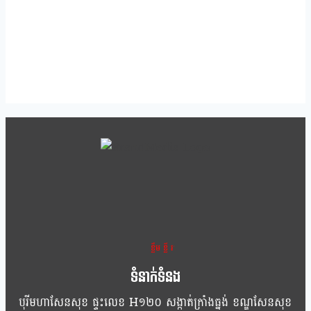
ខ្លឹម ខ្លី រហ័ស
ទំនាក់ទំនង
បុរីមហាសែនសុខ ផ្ទះលេខ H១២០ សង្កាត់ក្រាំងធ្នង់ ខណ្ឌសែនសុខ