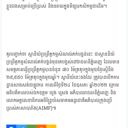
ខ្លួនឯងសម្រាប់ប្រើប្រាស់ និងចរាចរក្នុងទីផ្សារកសិកម្មជាដើម។
គួរបញ្ជាក់ថា ស្ថានីយ៍ប្រព្រឹត្តកម្មសំណល់ភក់បង្គន់នេះ ជាស្ថាននីយ៍
ប្រព្រឹត្តកម្មសំណល់ភក់បង្គន់មុនគេបង្អស់នៅរាជធានីភ្នំពេញ ដែលមាន
សមត្ថភាពធ្វើប្រព្រឹត្តកម្មបានចំនួន ៧០ ម៉ែត្រគូបក្នុងមួយថ្ងៃស្មើនឹង
២៥,៥៥០ ម៉ែត្រគូបក្នុងមួយឆ្នាំ។ ស្ថានីយ៍នេះផងដែរ ត្រូវបានបើកការ
ដ្ឋានសាងសង់ជាផ្លូវការ កាលពីថ្ងៃទី២៤ ខែឧសភា ឆ្នាំ២០២២ ក្រោម
អធិបតីភាពរបស់ឯកឧត្តម ឃួង ស្រេង អភិបាលរាជធានីភ្នំពេញ និង
លោកអគ្គលេខាធិការអចិន្ត្រៃយ៍សមាគមអន្តរជាតិអភិបាលក្រុងប្រើ
ប្រាស់ភាសាបារាំង(AIMF)៕