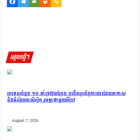
អត្ថបទថ្មីៗ
ប្រទេសចំនួន ១០ គាំទ្រអ៊ុយក្រែន បង្កើតប្រព័ន្ធការពារដែនអាកាស
និងមីស៊ីលបាលីស្ទិក រួមគ្នាជាមួយអឺរ៉ុប!
August 7, 2026