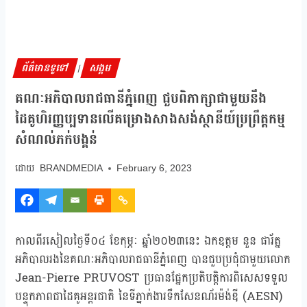
ព័ត៌មានទូទៅ
សង្គម
|
គណៈអភិបាលរាជធានីភ្នំពេញ ជួបពិភាក្សាជាមួយនឹង
ដៃគូហិរញ្ញប្បទានលើគម្រោងសាងសង់ស្ថានីយ៍ប្រព្រឹត្តកម្ម
សំណល់ភក់បង្គន់
BRANDMEDIA
February 6, 2023
កាលពីរសៀលថ្ងៃទី០៤ ខែកុម្ភៈ ឆ្នាំ២០២៣នេះ ឯកឧត្តម នួន ផារ័ត្ន
អភិបាលរងនៃគណៈអភិបាលរាជធានីភ្នំពេញ បានជួបប្រជុំជាមួយលោក
Jean-Pierre PRUVOST ប្រធានផ្នែកប្រតិបត្តិការពិសេសទទួល
បន្ទុកភាពជាដៃគូអន្តរជាតិ នៃទីភ្នាក់ងារទឹកសែនណ័រម៉ង់ឌី (AESN)