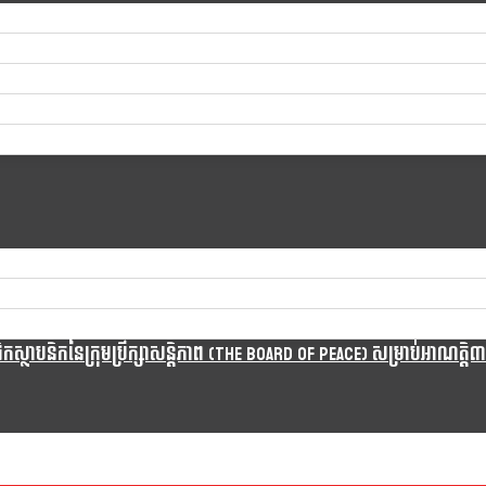
្ថាបនិកនៃក្រុមប្រឹក្សាសន្តិភាព (The Board Of Peace) សម្រាប់អាណត្តិ៣ឆ្នា