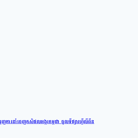
ពជំរុញការនាំចេញកសិផលអង្ករកម្ពុជា ចូលទីផ្សារហ្វីលីពីន