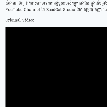
យ៉ាងណាមិញ វាក៏អាចជាមោទកភាពថ្មីមួយរបស់កម្ពុជាផងដែរ ក្នុងដើម
YouTube Channel ថៃ ZaadOat Studio ដែលតម្រូវឲ្យកញ្ញា Ic
Original Video: