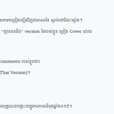
ce យកមកច្រៀងឡើងវិញជាភាសាថៃ ស្តាប់ទៅពិរោះម្យ៉ាង។
ឡានសារ៉ែន” version ថៃរបស់ខ្លួន ច្រៀង Cover ដោយ
់ Comments របស់ខ្លួនថា៖
 (Thai Version)។
លត្រូវបានបង្ហោះជាផ្លូវការកាលពីចុងឆ្នាំ២០១៩។