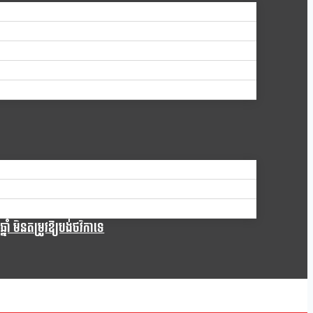
ំ មិនតម្រូវឱ្យបង់ថវិកាទេ