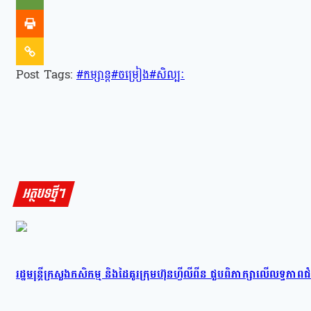
Post Tags:
#
កម្សាន្ត
#
ចម្រៀង
#
សិល្បៈ
អត្ថបទថ្មីៗ
រដ្ឋមន្រ្តីក្រសួងកសិកម្ម និងដៃគូរក្រុមហ៊ុនហ្វីលីពីន ជួបពិភាក្សាលើលទ្ធភា