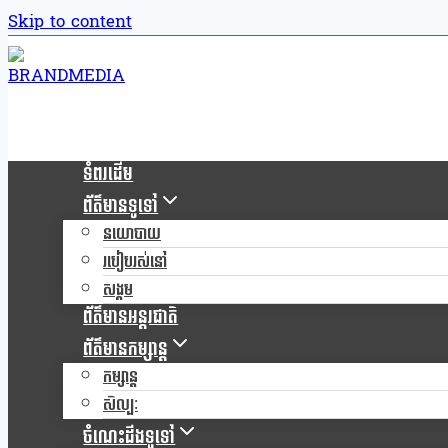
Skip to content
ទំពរដើម
ព័ត៌មានទូទៅ
នយោបាយ
របៀបរស់នៅ
សង្គម
ព័ត៌មានអន្តរជាតិ
ព័ត៌មានកម្សាន្ត
កម្សាន្ត
សិល្បៈ
ចំណេះដឹងទូទៅ