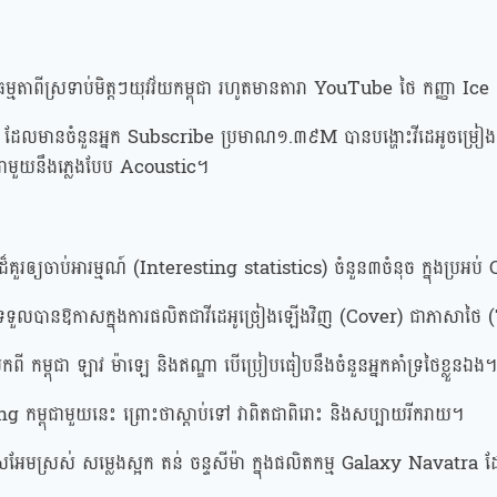
ម្មតាពីស្រទាប់មិត្តៗយុវវ័យកម្ពុជា រហូតមានតារា YouTube ថៃ កញ្ញា I
ានចំនួនអ្នក Subscribe ប្រមាណ១.៣៩M បានបង្ហោះវីដេអូចម្រៀង “
េះ ជាមួយនឹងភ្លេងបែប Acoustic។
រឲ្យចាប់អារម្មណ៍ (Interesting statistics) ចំនួន៣ចំនុច ក្នុងប្រអប
ទទួលបានឱកាសក្នុងការផលិតជាវីដេអូច្រៀងឡើងវិញ (Cover) ជាភាសាថៃ
កពី កម្ពុជា ឡាវ ម៉ាឡេ និងឥណ្ឌា បើប្រៀបធៀបនឹងចំនួនអ្នកគាំទ្រថៃខ្លួនឯង។
 កម្ពុជាមួយនេះ ព្រោះថាស្តាប់ទៅ វាពិតជាពិរោះ និងសប្បាយរីករាយ។
្រអែមស្រស់ សម្លេងស្អក តន់ ចន្ទសីម៉ា ក្នុងផលិតកម្ម Galaxy Navatra ដែ