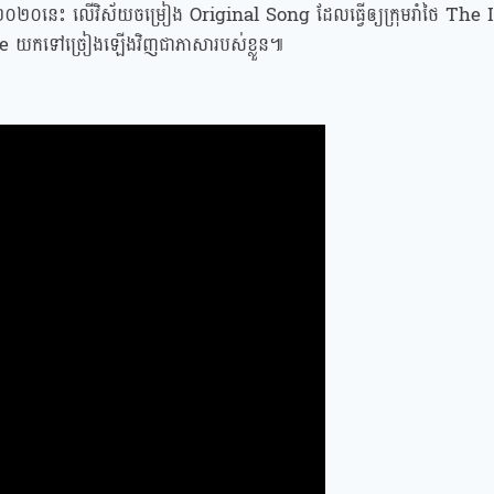
ឆ្នាំ២០២០នេះ លើវិស័យចម្រៀង Original Song ដែលធ្វើឲ្យក្រុមរាំថៃ
e យកទៅច្រៀងឡើងវិញជាភាសារបស់ខ្លួន៕