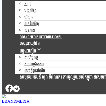
កីឡា
បច្ចេកវិទ្យា
បរិស្ថាន
របកគំហើញ
សុខភាព
Brandmedia international
ទស្សនៈយុវជន
ផ្សេងៗទៀត
ពាណិជ្ជកម្ម
ភាពយន្តឯកសារ
សេចក្តីជូនដំណឹង
សម្តេចបវរធិបតី ហ៊ុន ម៉ាណែត៖ ការចូលរួមរបស់កម្ពុជា ជាសមាជិកស