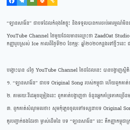
“ឡានសារ៉ែន” ជាបទដែលកំពុងតែផ្ទុះ និងទទួលបានការចាប់អារម្មណ៍មិនធ
YouTube Channel ថៃមួយដែលមានឈ្មោះថា ZaadOat Studio ដែលម
កញ្ញារូបស្រស់ Ice កាលពីថ្ងៃទី២០ ខែកុម្ភៈ ឆ្នាំ២០២០កន្លងទៅថ្មីៗន
បង្ហោះបាន ៤ថ្ងៃ YouTube Channel ថៃដដែលនេះ បានបង្ហាញស្ថិតិដ៏គួ
១. “ឡានសារ៉ែន” ជាបទ Original Song របស់កម្ពុជា ហើយពួកគាត់
២. តាមរយៈវីដេអូចម្រៀងនេះ ពួកគាត់បង្ហាញថា ចំនួនអ្នកគាំទ្រភាគច្រើនម
៣. ពួកគាត់សំណូមពរថា៖ សូមកុំភ្លេចចូលទៅទស្សនាបទ Original Song
គួរបញ្ជាក់ផងដែរថា ម្ចាស់ដើមនៃ បទ “ឡានសារ៉ែន” នេះ គឺកញ្ញាកម្ពុជាស