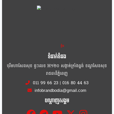
ខ្លឹម ខ្លី រហ័ស
ទំនាក់ទំនង
បុរីមហាសែនសុខ ផ្ទះលេខ H១២០ សង្កាត់ក្រាំងធ្នង់ ខណ្ឌសែនសុខ
រាជធានីភ្នំពេញ
011 99 66 23
|
016 80 44 63
infobrandbodia@gmail.com
បណ្ដាញសង្គម