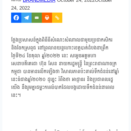
BRANDMEDIA
October 24, 2022
October
24, 2022
ថ្លែងប្រសាសន៍ក្នុងពិធីធីសំណេះសំណាលជាមួយប្រជាកសិករ
និងចែកស្រពូជ នៅព្រលានយន្តហោះខេត្តបាត់ដំបងនាព្រឹក
ថ្ងៃទី២៤ ខែតុលា ឆ្នាំ២០២២ នេះ សម្ដេចអគ្គមហា
សេនាបតីតេជោ ហ៊ុន សែន នាយករដ្ឋមន្ត្រី នៃព្រះរាជាណាចក្រ
កម្ពុជា បានមានលើកឡើងថា វិសាលភាពប៉ះពាល់ទឹកជំនន់នៅឆ្នាំ
នេះធំជាងឆ្នាំ២០២០ ដូច្នេះ រំពឹងថា អាជ្ញាធរ និងប្រជាពលរដ្ឋ
យើង នឹងរួមគ្នាជម្នះការលំបាកដែលបង្កដោយទឹកជំនន់នាពេល
នេះ។