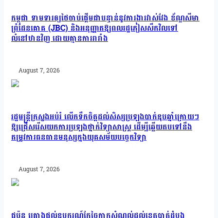
កម្ពុជា ទាមទារឲ្យថៃចាប់ផ្តើមជាបន្ទាន់នូវការងារវាស់វែង ខ័ណ្ឌសីមា
ព្រំដែនគោគ (JBC) និងអនុញ្ញាតឱ្យពលរដ្ឋភៀសសឹកវិលទៅ
លំនៅឋានវិញ ដោយគ្មានការរារាំង
August 7, 2026
រដ្ឋមន្រ្តីក្រសួងអប់រំ លើកទឹកចិត្តដល់សិស្សប្រឡងបាក់ឌុបឆ្នាំក្រោយៗ
ឱ្យជ្រើសរើសយកការប្រឡងថ្នាក់វិទ្យាសាស្ត្រ ដើម្បីឆ្លើយតបទៅនឹង
តម្រូវការធនធានមនុស្សក្នុងយុគសម័យបច្ចេកវិទ្យា
August 7, 2026
ជប៉ុន គ្រោងផ្តល់ឧបករណ៍កែច្នៃកាកសំណល់ដល់ខេត្តបាត់ដំបង