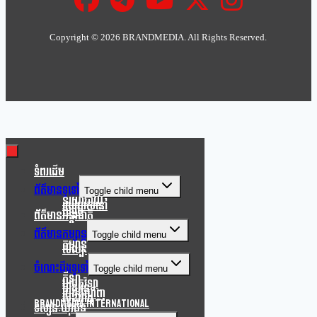
Copyright ©
2026 BRANDMEDIA. All Rights Reserved.
Clo
this
mod
ទំពរដើម
ព័ត៌មានទូទៅ
Toggle child menu
នយោបាយ
របៀបរស់នៅ
សង្គម
ព័ត៌មានអន្តរជាតិ
ព័ត៌មានកម្សាន្ត
Toggle child menu
កម្សាន្ត
សិល្បៈ
ចំណេះដឹងទូទៅ
Toggle child menu
កីឡា
បច្ចេកវិទ្យា
បរិស្ថាន
របកគំហើញ
សុខភាព
Brandmedia international
ទស្សនៈយុវជន