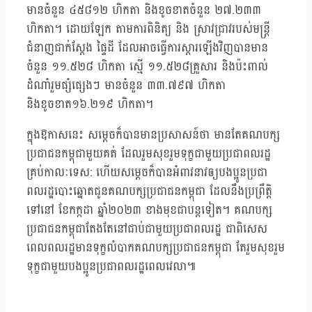
មានចំនួន ៤៥៨១២ ហិកតា និងខូចខាតចំនួន ២៧.២៣៣
ហិកតា។ ដោយឡែក តាមការពិនិត្យ និង ស្រាវជ្រាវរបស់មន្ត្រី
ជំនាញជាក់ស្តែង ផ្ទៃដី ដែលអាចធ្វើការស្តារឡើងវិញបានមាន
ចំនួន ១១.៥២៨ ហិកតា ស្មើ ១១.៥២៨គ្រួសារ និងប៉ះពាល់
ដំណាំរួមផ្សំផ្សេងៗ មានចំនួន ៣៣.៧៩៧ ហិកតា
និងខូចខាត១៦.២១៩ ហិកតា។
ក្នុងឱកាសនេះ សម្ដេចក៏បានមានប្រសាសន៍ថា មានតែគណបក្ស
ប្រជាជនកម្ពុជាមួយគត់ ដែលរួមសុខរួមទុក្ខជាមួយប្រជាពលរដ្ឋ
គ្រប់កាលៈទេស: ហើយសម្តេចក៏បានអំពាវនាវឲ្យបងប្អូនប្រជា
ពលរដ្ឋបោះឆ្នោតជូនគណបក្សប្រជាជនកម្ពុជា ដែលនឹងប្រព្រឹត្តិ
ទៅនៅ ខែកក្កដា ឆ្នាំ២០២៣ ខាងមុខជាបន្តទៀត។ គណបក្ស
ប្រជាជនកម្ពុជាតែងតែនៅជាប់ជាមួយប្រជាពលរដ្ឋ ជាពិសេស
ពេលពលរដ្ឋមានទុក្ខលំបាកគណបក្សប្រជាជនកម្ពុជា តែរួមសុខរួម
ទុក្ខជាមួយបងប្អូនប្រជាពលរដ្ឋពេលវេលា៕