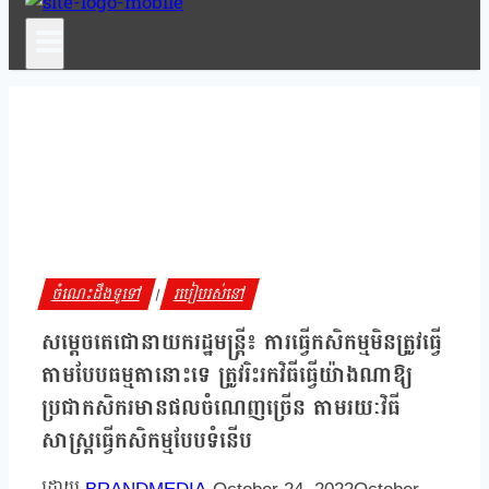
ចំណេះដឹងទូទៅ
របៀបរស់នៅ
|
សម្តេចតេជោនាយករដ្ឋមន្ត្រី៖ ការធ្វើកសិកម្មមិនត្រូវធ្វើ
តាមបែបធម្មតានោះទេ ត្រូវរិះរកវិធីធ្វើយ៉ាងណាឱ្យ
ប្រជាកសិករមានផលចំណេញច្រើន តាមរយៈវិធី
សាស្ត្រធ្វើកសិកម្មបែបទំនើប