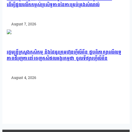
ដើម្បីជួយលើកកម្ពស់ប្រសិទ្ធភាពនៃការគ្រប់គ្រងសំណល់
August 7, 2026
រដ្ឋមន្រ្តីក្រសួងកសិកម្ម និងដៃគូរក្រុមហ៊ុនហ្វីលីពីន ជួបពិភាក្សាលើលទ្ធ
ភាពជំរុញការនាំចេញកសិផលអង្ករកម្ពុជា ចូលទីផ្សារហ្វីលីពីន
August 4, 2026