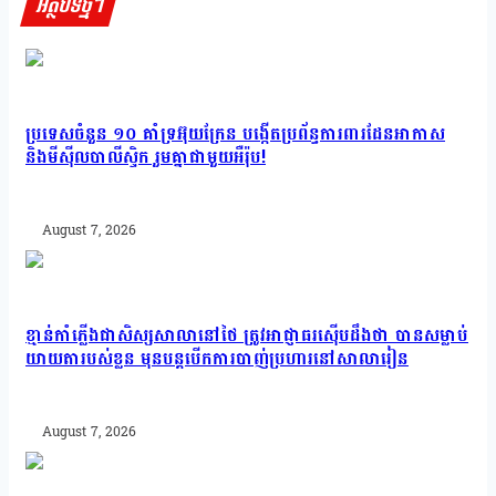
អត្ថបទថ្មីៗ
ប្រទេសចំនួន ១០ គាំទ្រអ៊ុយក្រែន បង្កើតប្រព័ន្ធការពារដែនអាកាស
និងមីស៊ីលបាលីស្ទិក រួមគ្នាជាមួយអឺរ៉ុប!
August 7, 2026
ខ្មាន់កាំភ្លើងជាសិស្សសាលានៅថៃ ត្រូវអាជ្ញាធរស៊ើបដឹងថា បានសម្លាប់
យាយតារបស់ខ្លួន មុនបន្តបើកការបាញ់ប្រហារនៅសាលារៀន
August 7, 2026