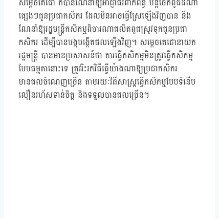
សម្តេចតេជោ ក៏បានណែនាំឱ្យអាជ្ញាធរពាក់ព័ន្ធ បន្តចែកពូជដំណាំ
ផ្សេងៗជូនប្រជាកសិករ ដែលមិនអាចធ្វើស្រែឡើងវិញបាន និង
ណែនាំឱ្យរដ្ឋមន្ត្រីកសិកម្មពិចារណាផលិតពូជស្រូវទុកជូនប្រជា
កសិករ ដើម្បីបានបង្កបង្កើតផលឡើងវិញ។ សម្តេចតេជោនាយក
រដ្ឋមន្ត្រី បានមានប្រសាសន៍ថា ការធ្វើកសិកម្មមិនត្រូវធ្វើកសិកម្ម
បែបធម្មតានោះទេ ត្រូវរិះរកវិធីធ្វើយ៉ាងណាឱ្យប្រជាកសិករ
មានផលចំណេញច្រើន តាមរយៈវិធីសាស្ត្រធ្វើកសិកម្មបែបទំនើប
លឿនរហ័សទាន់ចិត្ត និងទទួលបានផលច្រើន។