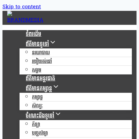
Skip to content
ទំពរដើម
ព័ត៌មានទូទៅ
នយោបាយ
របៀបរស់នៅ
សង្គម
ព័ត៌មានអន្តរជាតិ
ព័ត៌មានកម្សាន្ត
កម្សាន្ត
សិល្បៈ
ចំណេះដឹងទូទៅ
កីឡា
បច្ចេកវិទ្យា