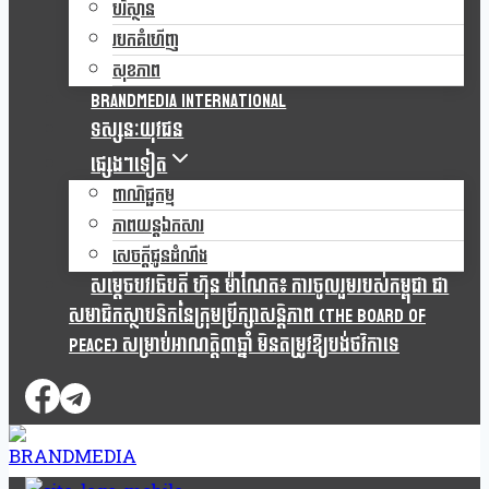
បរិស្ថាន
របកគំហើញ
សុខភាព
Brandmedia international
ទស្សនៈយុវជន
ផ្សេងៗទៀត
ពាណិជ្ជកម្ម
ភាពយន្តឯកសារ
សេចក្តីជូនដំណឹង
សម្តេចបវរធិបតី ហ៊ុន ម៉ាណែត៖ ការចូលរួមរបស់កម្ពុជា ជា
សមាជិកស្ថាបនិកនៃក្រុមប្រឹក្សាសន្តិភាព (The Board Of
Peace) សម្រាប់អាណត្តិ៣ឆ្នាំ មិនតម្រូវឱ្យបង់ថវិកាទេ