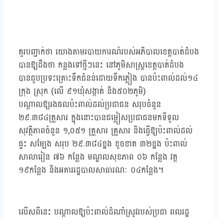
គួរបញ្ជាក់ថា យោងតាមរបាយការណ៍របស់អភិបាលខេត្តបាត់ដំបង
បានឱ្យដឹងថា កន្លងទៅថ្មីៗនេះ នៅភូមិសាស្ត្រខេត្តបាត់ដំបង
បានជួបប្រទះគ្រោះទឹកជំនន់ដោយទឹកភ្លៀង បានប៉ះពាល់ដល់១៤
ក្រុង ស្រុក (លើ ៩១ឃុំសង្កាត់ និង៥០២ភូមិ)
បណ្ដាលឱ្យរងផលប៉ះពាល់ដល់ប្រជាជន សរុបចំនួន
២៩.៣៨៤គ្រួសារ ក្នុងនោះបានជម្លៀសប្រជាជនមកទីទួល
សុវត្ថិភាពចំនួន ១,០៥១ គ្រួសារ គ្រួសារ និងធ្វើឱ្យប៉ះពាល់ដល់
ផ្ទះ សម្បែង សរុប ២៩.៣៨៤ខ្នង ខូចខាត ៣២ខ្នង ប៉ះពាល់
សាលារៀន ៧៦ កន្លែង មណ្ឌលសុខភាព ០៦ កន្លែង វត្ត
១៩កន្លែង និងអគាររដ្ឋបាលសាធារណៈ ០៤កន្លែង។
លើសពីនេះ បណ្តាលឱ្យប៉ះពាល់ដំណាំស្រូវរបស់ប្រជា ពលរដ្ឋ