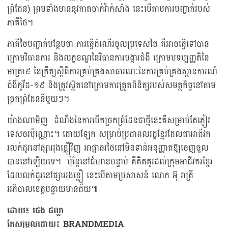
ព្រំដែន) ព្រមទាំងមាននូវកាតចាក់វ៉ាក់សាំង នេះបើតាមការបញ្ជាក់របស់
ភាគីថៃ។
ភាគីថៃបញ្ជាក់បន្ថែមថា ការធ្វើដំណើរចូលប្រទេសថៃ គឺអាចធ្វើទៅបាន
ក្រោមវិធានការ និងលក្ខខណ្ឌនៃវិធានការបង្ការជំងឺ ក្រោមបទប្បញ្ញតិនៃ
មាត្រា៩ នៃក្រឹត្យស្ដីពីការគ្រប់គ្រងសាធារណៈនៃការគ្រប់គ្រងស្ថានការណ៍
ជំងឺកូវីដ-១៩ និងត្រូវស្ថិតនៅក្រោមការត្រួតពិនិត្យរបស់សមត្ថកិច្ចនៅតាម
ច្រកព្រំដែននីមួយៗ។
យ៉ាងណាមិញ ​ដំណឹងនៃការបើកច្រកព្រំដែនជាថ្មីនេះគឺសម្រាប់តែភ្ញៀវ
ទេសចរប៉ុណ្ណោះ។ ដោយឡែក សម្រាប់ប្រជាពលរដ្ឋខ្មែរដែលជាអាជីវក
រលក់ដូរនៅផ្សាររុងខ្លឿវិញ អាជ្ញាធរថៃនៅមិនទាន់អនុញ្ញាតឱ្យចេញចូល
បាននៅឡើយទេ។ ​​ ប៉ុន្តែនៅជំហានបន្ទាប់ គឺគិតគូរដល់ក្រុមអាជីវករខ្មែរ
ដែលលក់ដូរនៅផ្សាររុងខ្លឿ នេះបើតាមប្រសាសន៍ លោក អ៊ុ រាត្រី
អភិបាលខេត្តបន្ទាយមានជ័យ៕
ដោយ៖ ផេង ផល្លា
កែសម្រួលដោយ៖​ BRANDMEDIA