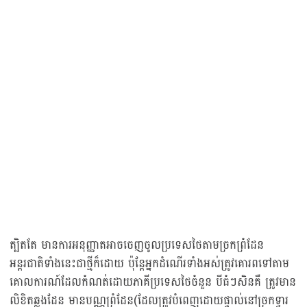
ត្បិតតែ មានការអនុញ្ញាតអាចចេញចូលប្រទេសថៃតាមច្រកព្រំដែន
អន្តរជាតិទាំងនេះជាថ្មីក៏ដោយ ប៉ុន្តែអ្នកដំណើរទាំងអស់ត្រូវគោរពទៅតាម
គោលការណ៍ដែលកំណត់ដោយភាគីប្រទេសថៃចំនួន បីធំៗសិនគឺ ត្រូវមាន
លិខិតឆ្លងដែន មានបណ្ណព្រំដែន(ដែលត្រូវបំពេញដោយផ្ទាល់នៅច្រកទ្វារ