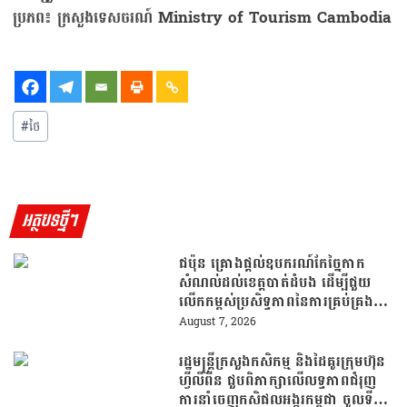
ប្រភព៖ ក្រសួងទេសចរណ៍ Ministry of Tourism Cambodia
#
ថៃ
អត្ថបទថ្មីៗ
ជប៉ុន គ្រោងផ្តល់ឧបករណ៍កែច្នៃកាក
សំណល់ដល់ខេត្តបាត់ដំបង ដើម្បីជួយ
លើកកម្ពស់ប្រសិទ្ធភាពនៃការគ្រប់គ្រង
សំណល់
August 7, 2026
រដ្ឋមន្រ្តីក្រសួងកសិកម្ម និងដៃគូរក្រុមហ៊ុន
ហ្វីលីពីន ជួបពិភាក្សាលើលទ្ធភាពជំរុញ
ការនាំចេញកសិផលអង្ករកម្ពុជា ចូលទី