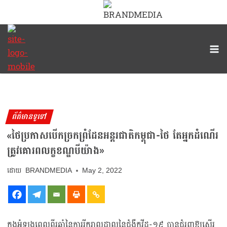
ព័ត៌មានទូទៅ
«ថៃប្រកាសបើកច្រកព្រំដែនអន្តរជាតិកម្ពុជា-ថៃ តែអ្នកដំណើរ
ត្រូវគោរពលក្ខខណ្ឌបីយ៉ាង»
BRANDMEDIA
May 2, 2022
ក្នុងអំឡុងពេលពីរឆ្នាំនៃការរីករាលដាលនៃជំងឺកូវីដ-១៩ បានជំរុញឱ្យស្ទើរ