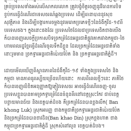
គ្រប់ប្រទេសទាំងអស់លើសាកលលោក ត្រូវបង្ខំចិត្តចេញនូវវិធានការបិទ
ខ្ទប់ការធ្វើដំណើរជាទេសចរណ៍ឆ្លងប្រទេស ដើម្បីធានាបាននូវសុខ
សុវត្ថិភាព និងដើម្បីបង្ការការចម្លងនូវមេរោគប្រភេទថ្មីៗនៃជំងឺកូវីដ-១៩ពី
បរទេសផង។ ក្នុងនោះផងដែរ ប្រទេសថៃដែលជាប្រទេសជិតខាងយើង
ក៏បានចេញសេចក្ដីប្រកាសបិទច្រកព្រំដែនអន្តរជាតិផ្លូវគោករវាងកម្ពុជា-ថៃ
ហាមពលរដ្ឋខ្មែរធ្វើដំណើរចូលទឹកដីខ្លួន ដែលច្រកព្រំដែនអន្តរជាតិទាំង
នោះរួមមាន ច្រកទ្វារអន្តរជាតិប៉ោយប៉ែត និង ច្រកទ្វារអន្តរជាតិភ្នំដី។
ដោយមើលឃើញពីស្ថានភាពនៃជំងឺកូវីដ-១៩ ទាំងក្នុងប្រទេសថៃ និង
កម្ពុជា មានភាពធូរស្បើយច្រើនហើយនោះ កាលពីពេលថ្មីៗនេះ ភាគីថៃ
ក៏បានចេញលិខិតអនុញ្ញាតឱ្យភ្ញៀវទេសចរ​ អាចធ្វើដំណើរចេញ-ចូល
ប្រទេសខ្លួនបានតាមច្រកទ្វារព្រំដែនចំនួនពីរនៅខេត្តស្រះកែវ ជាប់ខេត្ត
បន្ទាយមានជ័យ និងខេត្តបាត់ដំបង គឺច្រកព្រំដែនបានខ្លងលឹក( Ban
khong Luk) ស្រុកអារញ្ញ ខាងកម្ពុជាគឺច្រកទ្វារអន្តរជាតិប៉ោយប៉ែត
និងច្រកព្រំដែនបានខាវដិន(Ban khao Din) ស្រុកខ្លងហាត ខាង
កម្ពុជាច្រកទ្វារអន្តរជាតិភ្នំដី ស្រុកសំពៅលូន ខេត្តបាត់ដំបង។