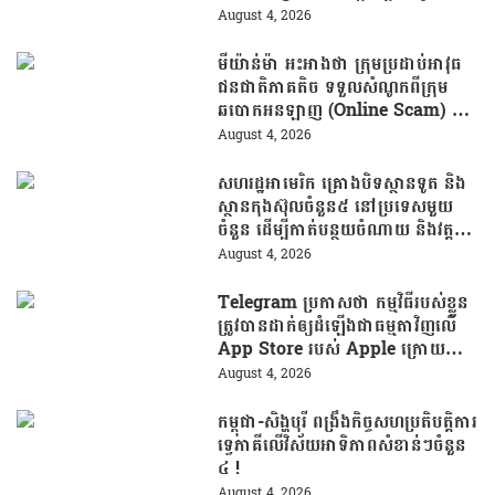
ផ្សារហ្វីលីពីន
August 4, 2026
មីយ៉ាន់ម៉ា អះអាងថា ក្រុមប្រដាប់អាវុធ
ជនជាតិភាគតិច ទទួលសំណូកពីក្រុម
ឆបោកអនឡាញ (Online Scam) ជា
ថ្នូរនឹងការជួយរត់ចូលប្រទេសថៃ!
August 4, 2026
សហរដ្ឋអាមេរិក គ្រោងបិទស្ថានទូត និង
ស្ថានកុងស៊ុលចំនួន៥ នៅប្រទេសមួយ
ចំនួន ដើម្បីកាត់បន្ថយចំណាយ និងវត្ត
មានការទូតដែលគ្មានប្រសិទ្ធភាព
August 4, 2026
Telegram ប្រកាសថា កម្មវិធីរបស់ខ្លួន
ត្រូវបានដាក់ឲ្យដំឡើងជាធម្មតាវិញលើ
App Store របស់ Apple ក្រោយបាត់
ខ្លួនដោយគ្មានការបញ្ជាក់ពីមូលហេតុ
August 4, 2026
កម្ពុជា-សិង្ហបុរី ពង្រឹងកិច្ចសហប្រតិបត្តិការ
ទ្វេភាគីលើវិស័យអាទិភាពសំខាន់ៗចំនួន
៤ !
August 4, 2026