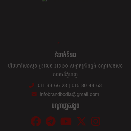
ខ្លឹម ខ្លី រហ័ស
ទំនាក់ទំនង
បុរីមហាសែនសុខ ផ្ទះលេខ H១២០ សង្កាត់ក្រាំងធ្នង់ ខណ្ឌសែនសុខ
រាជធានីភ្នំពេញ
011 99 66 23
|
016 80 44 63
infobrandbodia@gmail.com
បណ្ដាញសង្គម