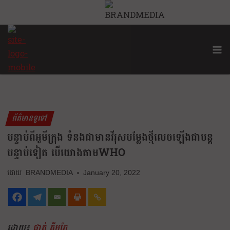
ព័ត៌មានទូទៅ
បន្ទាប់ពីអូមីក្រុង ទំនងជាមានវីរុសបម្លែងថ្មីលេចឡើងជាបន្ត
បន្ទាប់ទៀត បើយោងតាមWHO
BRANDMEDIA
January 20, 2022
ដោយ៖
ផាត់ គឹមឆែ