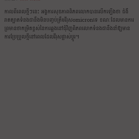
កាលពីពេលថ្មីៗនេះ អង្គការសុខភាពពិភពលោកបានលើកឡើងថា ជំងឺ
រាតត្បាតទំនងជានឹងមិនបញ្ចប់ត្រឹម​វីរុសomicronទេ ខណៈដែលមានការ
ព្រមានថាកម្រិតខ្ពស់នៃការឆ្លងនៅជុំវិញពិភពលោកទំនងជានឹងនាំឱ្យមាន
ការប្រែប្រួលថ្មីនៅពេលដែលវីរុសផ្លាស់ប្តូរ។