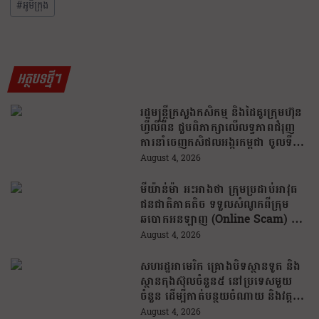
#
អូមីក្រុង
អត្ថបទថ្មីៗ
រដ្ឋមន្រ្តីក្រសួងកសិកម្ម និងដៃគូរក្រុមហ៊ុន
ហ្វីលីពីន ជួបពិភាក្សាលើលទ្ធភាពជំរុញ
ការនាំចេញកសិផលអង្ករកម្ពុជា ចូលទី
ផ្សារហ្វីលីពីន
August 4, 2026
មីយ៉ាន់ម៉ា អះអាងថា ក្រុមប្រដាប់អាវុធ
ជនជាតិភាគតិច ទទួលសំណូកពីក្រុម
ឆបោកអនឡាញ (Online Scam) ជា
ថ្នូរនឹងការជួយរត់ចូលប្រទេសថៃ!
August 4, 2026
សហរដ្ឋអាមេរិក គ្រោងបិទស្ថានទូត និង
ស្ថានកុងស៊ុលចំនួន៥ នៅប្រទេសមួយ
ចំនួន ដើម្បីកាត់បន្ថយចំណាយ និងវត្ត
មានការទូតដែលគ្មានប្រសិទ្ធភាព
August 4, 2026