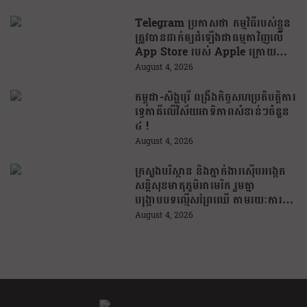
Telegram ប្រកាសថា កម្មវិធីរបស់ខ្លួន
ត្រូវបានដាក់ឲ្យដំឡើងជាធម្មតាវិញលើ
App Store របស់ Apple ក្រោយបាត់
ខ្លួនដោយគ្មានការបញ្ជាក់ពីមូលហេតុ
August 4, 2026
កម្ពុជា-សិង្ហបុរី ពង្រឹងកិច្ចសហប្រតិបត្តិការ
ទ្វេភាគីលើវិស័យអាទិភាពសំខាន់ៗចំនួន
៤ !
August 4, 2026
ក្រសួងបរិស្ថាន និងភ្នាក់ងារស៊ើបអង្កេត
សន្តិសុខមាតុភូមិអាមេរិក រួមគ្នា
បង្រ្កាបបទល្មើសព្រៃឈើ តាមរយៈការប្រើ
ប្រាស់បច្ចេកវិទ្យា
August 4, 2026