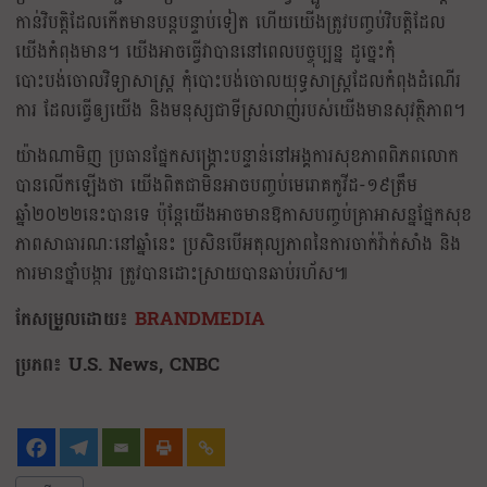
កាន់វិបត្តិដែលកើតមានបន្តបន្ទាប់ទៀត ហើយយើងត្រូវបញ្ចប់វិបត្តិដែល
យើងកំពុងមាន។ យើងអាចធ្វើវាបាននៅពេលបច្ចុប្បន្ន ដូច្នេះកុំ
បោះបង់ចោលវិទ្យាសាស្ត្រ កុំបោះបង់ចោលយុទ្ធសាស្ត្រដែលកំពុងដំណើរ
ការ ដែលធ្វើឲ្យយើង និងមនុស្សជាទីស្រលាញ់របស់យើងមានសុវត្ថិភាព។
យ៉ាងណាមិញ ប្រធានផ្នែកសង្គ្រោះបន្ទាន់នៅអង្គការសុខភាពពិភពលោក
បានលើកឡើងថា យើងពិតជាមិនអាចបញ្ចប់មេរោគកូវីដ-១៩ត្រឹម
ឆ្នាំ២០២២នេះបានទេ ប៉ុន្តែយើងអាចមានឱកាសបញ្ចប់គ្រាអាសន្នផ្នែកសុខ
ភាពសាធារណៈនៅឆ្នាំនេះ​ ប្រសិនបើអតុល្យភាពនៃការចាក់វ៉ាក់សាំង និង
ការមានថ្នាំបង្ការ ត្រូវបានដោះស្រាយបានឆាប់រហ័ស៕
កែសម្រួលដោយ៖
BRANDMEDIA
ប្រភព៖ U.S. News, CNBC