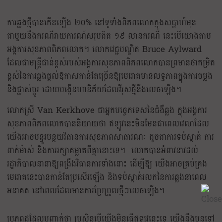
ការឆ្លងថ្មីបានកើនឡើង ២០% នៅទូទាំងពិភពលោកក្នុងសប្តាហ៍មុន
ជាមួយនឹងករណីរាយការណ៍សរុបជិត ១៩ លានករណី នេះបើយោងតាម
អង្គការសុខភាពពិភពលោក។ លោកវេជ្ជបណ្ឌិត Bruce Aylward
ដែលជាមន្ត្រីជាន់ខ្ពស់របស់អង្គការសុខភាពពិភពលោកបានព្រមានថាកម្រិត
ខ្ពស់នៃការឆ្លងផ្តល់ឱកាសកាន់តែច្រើនឱ្យមេរោគមានលទ្ធភាពក្នុងការចម្លង
និងផ្លាស់ប្តូរ ដោយបង្កើនហានិភ័យដែលវីរុសថ្មីនឹងលេចឡើង។
លោកស្រី Van Kerkhove ជាអ្នកបច្ចេកទេសនៃជំងឺឆ្លង ក្នុងអង្គការ
សុខភាពពិភពលោកបាននិយាយថា ឥឡូវនេះមិនមែនជាពេលវេលាដែល
យើងអាចបន្ធូរបន្ថយវិធានការសុខភាពសាធារណៈ ដូចជាការទប់ស្កាត់ ការ
ពាក់ម៉ាស់ និងការរក្សាគម្លាតពីគ្នានោះទេ។ លោកបានអំពាវនាវដល់
រដ្ឋាភិបាលនានាឱ្យពង្រឹងវិធានការទាំងនោះ ដើម្បីឱ្យ យើងអាចគ្រប់គ្រង
មេរោគនេះបានកាន់តែប្រសើរឡើង និងទប់ស្កាត់រលកនៃការឆ្លងនាពេល
អនាគត នៅពេលដែលមានការប្រែប្រួលថ្មីៗលេចឡើង។
ប្រភពដដែលបញ្ជាក់ថា ប្រសិនបើយើងមិនធ្វើឥឡូវនេះទេ យើងនឹងបន្តទៅ