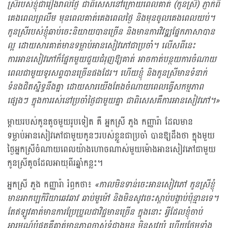
ស្រីរបស់ខ្ញុំជារៀងរាល់ថ្ងៃ ជាពិសេសនៅក្រោយពេលគាត់ (កូនស្រី) ភ្ញាក់ពី
គេងពេលព្រលឹម មុនពេលគាត់គេងពេលថ្ងៃ និងមុនចូលគេងពេលយប់។
កូនស្រីរបស់ខ្ញុំឆាប់ចេះនិយាយបានច្រើន និងមានការវិវឌ្ឍផ្នែកភាសាបាន
ល្អ ដោយសារគាត់មានទម្លាប់អានសៀវភៅជាប្រចាំ។ លើសពីនេះ
ការអានសៀវភៅក៏ផ្នែកមួយជួយជំរុញឱ្យគាត់ អាចកាត់បន្ថយការចំណាយ
ពេលជាមួយទូរសព្ទបានច្រើនផងដែរ។
ហើយខ្ញុំ និងកូនស្រីមានទំនាក់
ទំនងជិតស្និទ្ធនឹងគ្នា ដោយសារយើងតែងចំណាយពេលធ្វើសកម្មភាព
ផ្សេងៗ ក្នុងការរស់នៅប្រចាំថ្ងៃជាមួយគ្នា ជាពិសេសគឺការអានសៀវភៅ។
»
ម្ដាយរបស់កូនតូចមួយរូបទៀត គឺ អ្នកស្រី ភួង កញ្ញារ៉ា ដែលមាន
ទម្លាប់អានសៀវភៅជាមួយកូនៗរបស់ខ្លួនជាប្រចាំ បានឱ្យដឹងថា ក្នុងមួយ
ថ្ងៃអ្នកស្រីចំណាយពេលយ៉ាងហោចណាស់មួយម៉ោងអានសៀវភៅជាមួយ
កូនស្រីតូចដែលអាយុពីរឆ្នាំកន្លះ។
អ្នកស្រី ភួង កញ្ញារ៉ា រំឭកថា៖
«
កាលមិនទាន់ចេះអានសៀវភៅ កូនស្រីខ្ញុំ
មានអាកប្បកិរិយាឆេវឆាវ ឆាប់មួម៉ៅ និងមិនសូវចេះស្ដាប់បង្គាប់ប៉ុន្មានទេ។
តែឥឡូវគាត់មានការប្រែប្រួលជាវិជ្ជមានច្រើន ក្នុងនោះ​ អ្វីដែលខ្ញុំចាប់
អារម្មណ៍បំផុតគឺគាត់មានភាពចាស់ទុំជាងមុន មិនសូវយំ ហើយថែមទាំង