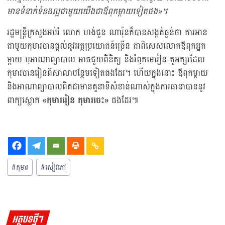
មានទំនាក់ទំនងល្អជាមួយយើងជាឪពុកម្ដាយទៀតផង
»
។
រដ្ឋមន្ត្រីក្រសួងអប់រំ លោក ហង់ជួន ណារ៉ុនក៏បានសង្កត់ធ្ងន់ថា ការអាន
ជាមួយកុមារបានផ្ដល់នូវអត្ថប្រយោជន៍ច្រើន​ ជាពិសេសលោកឪពុកអ្នក
ម្ដាយ ឬអាណាព្យាបាល អាចជួយពិនិត្យ និងរំឭកមេរៀន តួអក្សរដែល
កុមារបានរៀនពីសាលាបន្ថែមទៀតផងដែរ។ ហើយក្នុងនោះ ឪពុកម្ដាយ
និងអាណាព្យាបាលពិតជាមានតួនាទីសំខាន់ណាស់ក្នុងការធានាបាននូវ
ពាក្យស្លោក
«
កុមាររៀន កុមារចេះ
»
ផងដែរ៕
#
កុមារ
#
សៀវភៅ
អត្ថបទថ្មីៗ