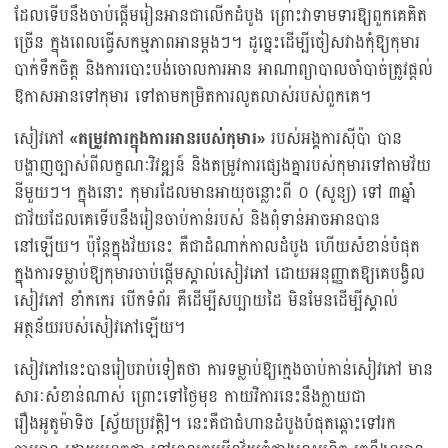
ដែលទើបនឹងចាប់ផ្ដើមរៀនអានជាលើកដំបូង ព្រោះវាទាមទារឱ្យពួកគេគិត
ច្រើន ក្នុងពេលធ្វើសកម្មភាពអានម្ដងៗ។ ដូច្នេះដើម្បីចៀសវាងកុំឱ្យកុមារ
បាក់ទឹកចិត្ត និងការបោះបង់ចោលការអាន អាណាព្យាបាលចាំបាច់ត្រូវ​ផ្ដល់​
ឱកាស​អាន​ទៅ​កុមារ​ ទៅ​តាម​កម្រិតការ​លូត​លាស់​​របស់​ពួកគេ។
សៀវភៅ
«
តម្រូវការក្នុងការអានរបស់កុមារ
»
របស់អង្គការស៊ីប៉ា បាន
បង្ហាញច្បាស់ពីលក្ខណៈវិវឌ្ឍន៍ និងតម្រូវការផ្សេងគ្នារបស់កុមារទៅតាមវ័យ
នីមួយៗ។ ក្នុងនោះ កុមារដែលមានអាយុចន្លោះពី ០ (សូន្យ) ទៅ ៣ឆ្នាំ
ជាវ័យដែលគេទើបនឹងរៀនចាប់កាន់របស់ និងពុំទាន់អាចអានបាន
នៅឡើយ។ ប៉ុន្តែក្នុង​វ័យនេះ គឺជាដំណាក់កាលដំបូង ហើយសំខាន់បំផុត
ក្នុងការទម្លាប់ឱ្យកុមារចាប់ផ្ដើមស្គាល់សៀវភៅ ដោយអនុញ្ញាតឱ្យគេបង្វិល
សៀវភៅ ខាំកកេរ បើកទំព័រ គឺដើម្បីសប្បាយដៃ មិនមែនដើម្បីស្គាល់
អត្ថន័យរបស់សៀវភៅឡើយ។
សៀវភៅនេះបានរៀបរាប់ទៀតថា ការទម្លាប់ឱ្យក្មេងចាប់កាន់សៀវភៅ មាន
សារៈសំខាន់ណាស់ ព្រោះទៅថ្ងៃមុខ កាយវិការនេះនឹងក្លាយជា
រឿងអូតូម៉ាទិច [ស្វ័យប្រវត្តិ]។ នេះគឺជាជំហានដំបូងបំផុតឆ្ពោះទៅរក