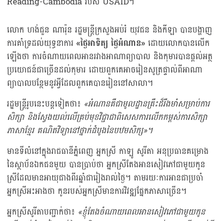
Reading-Cambodia របស់ USAID។
លោក ហង់ជួន ណារ៉ុន រដ្ឋមន្ត្រីក្រសួងអប់រំ យុវជន និងកីឡា បានបង្ហាញ
ការគាំទ្រដល់យុទ្ធនាការ
«
ថ្ងៃអាទិត្យ ថ្ងៃអំណាន
»
ដោយលោកបានលើក
ឡើងថា ការចំណាយពេលអានរវាងអាណាព្យាបាល និងកុមារបានផ្ដល់អត្ថ
ប្រយោជន៍ជាច្រើនដល់កុមារ ដោយពួកគេអាចរៀនសូត្រផ្ទាល់ពីអាណា
ព្យាបាលបន្ថែមនូវអ្វីដែលពួកគេបានរៀននៅសាលា។
រដ្ឋមន្ត្រីរូបនេះបន្តទៀតថា៖
«
អំណានគឺជាមូលដ្ឋានគ្រឹះដ៏រឹងមាំសម្រាប់ការ
សិក្សា និងស្វែងយល់លើគ្រប់មុខវិជ្ជាជាពិសេសការលើកកម្ពស់ការសិក្សា
ភាសាខ្មែរ គណិតវិទ្យានៅថ្នាក់ដំបូងនៃបឋមសិក្ស
»
។
មានទីលំនៅក្នុងរាជធានីភ្នំពេញ អ្នកស្រី កាឡូ សូរីតា អនុប្រធានគម្រោង
នៃស្ថាប័នឯកជនមួយ បានប្រាប់ថា អ្នកស្រីតែងអានសៀវភៅជាមួយកូន
ស្រីដែលមានអាយុជាងពីរឆ្នាំជារៀងរាល់ថ្ងៃ។ តាមរយៈការអានជាប្រចាំ
អ្នកស្រីអះអាងថា កូនរបស់អ្នកស្រីមានការវិវឌ្ឍផ្នែកភាសាច្រើន។
អ្នកស្រីសូរីតាបញ្ជាក់ថា៖
«
ខ្ញុំតែងចំណាយពេលអានសៀវភៅជាមួយកូន