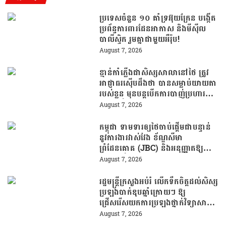
ប្រទេសចំនួន ១០ គាំទ្រអ៊ុយក្រែន បង្កើត
ប្រព័ន្ធការពារដែនអាកាស និងមីស៊ីល
បាលីស្ទិក រួមគ្នាជាមួយអឺរ៉ុប!
August 7, 2026
ខ្មាន់កាំភ្លើងជាសិស្សសាលានៅថៃ ត្រូវ
អាជ្ញាធរស៊ើបដឹងថា បានសម្លាប់យាយតា
របស់ខ្លួន មុនបន្តបើកការបាញ់ប្រហារនៅ
សាលារៀន
August 7, 2026
កម្ពុជា ទាមទារឲ្យថៃចាប់ផ្តើមជាបន្ទាន់
នូវការងារវាស់វែង ខ័ណ្ឌសីមា
ព្រំដែនគោគ (JBC) និងអនុញ្ញាតឱ្យ
ពលរដ្ឋភៀសសឹកវិលទៅលំនៅឋានវិញ
August 7, 2026
ដោយគ្មានការរារាំង
រដ្ឋមន្រ្តីក្រសួងអប់រំ លើកទឹកចិត្តដល់សិស្ស
ប្រឡងបាក់ឌុបឆ្នាំក្រោយៗ ឱ្យ
ជ្រើសរើសយកការប្រឡងថ្នាក់វិទ្យាសាស្ត្រ
ដើម្បីឆ្លើយតបទៅនឹងតម្រូវការធនធាន
August 7, 2026
មនុស្សក្នុងយុគសម័យបច្ចេកវិទ្យា