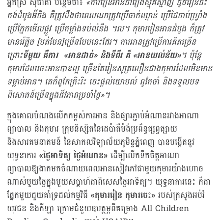
អ្នកស្រី សុជាតា បន្ថែមថា៖
«
ការ​រៀន​អាន​ជា​រឿង​ស្មុគ​ស្មាញ ដូច​រៀន​ជិះ​
កង់​ដំបូង​អ៊ីចឹង គឺ​ត្រូវ​ដឹង​ថា​ពេល​ណា​ត្រូវប្រើ​​ធាក់​ឈ្នាន់ ប្រើ​ដៃ​ចាប់​ហ្វ្រាំង
ប្រើ​ភ្នែក​មើល​ផ្លូវ ប្រើ​កម្លាំង​ទប់​លំនឹង ។ល។ កុមារ​រៀន​អាន​ដំបូង​ ក៏​ត្រូវ​
មាន​រ៉េផ្លិច
[
បត់បែន
]
​ច្រើន​បែប​នេះ​ដែរ។
ការ
អាន​ត្រូវ​ប្រើ​ការ​គិត​ច្រើន
ព្រោះ​
ទីមួយ​ គឺ​ការ ​
«
អាន​ដាច់
»
និង​ទីពីរ​ គឺ ​
«
អាន​យល់​ន័យ
»
។
ប៉ុន្តែ
កុមារ​ដែល​ចេះ​អាន​បាន​ល្អ ច្រើន​តែ​រៀន​សូត្រ​លឿន​ជាង​កុមារ​ដែល​មិន​មាន​
ទម្លាប់​អាន។ គេ​ក៏​ពូកែ​ត្រិះរិះ​ ចេះ​ផ្ដល់​យោបល់ ពូកែ​ចាំ និង​ទទួល​បទ
ពិសោធន៍​ច្រើន​ក្នុង​ជីវភាព​ប្រចាំ​ថ្ងៃ
»
។
ក្នុងគោលបំណងលើកកម្ពស់ការអាន និងផ្សារភ្ជាប់អំណានរវាងអាណា
ព្យាបាល និងកុមារ ក្រុមនិស្សិតនៃដេប៉ាតឺម៉ង់ប្រព័ន្ធផ្សព្វផ្សាយ
និងសារគមនាគមន៍ នៃសាកលវិទ្យាល័យភូមិន្ទភ្នំពេញ បានបង្កើតនូវ
យុទ្ធនាការ
«
ថ្ងៃអាទិត្យ ថ្ងៃអំណាន
»
ដើម្បីលើកទឹកចិត្តអាណា
ព្យាបាលឱ្យងាកមកចំណាយពេលអានសៀវភៅជាមួយកុមារយ៉ាងហោច
ណាស់មួយថ្ងៃក្នុងមួយសប្ដាហ៍ជាពិសេសថ្ងៃអាទិត្យ។ យុទ្ធនាការនេះ ក៏ជា
ផ្នែកមួយជួយគាំទ្រដល់កម្មវិធី
«
កុមាររៀន កុមារចេះ
»
របស់ក្រសួងអប់រំ
យុវជន និងកីឡា ក្រោមជំនួយឧបត្ថម្ភពីគម្រោង All Children