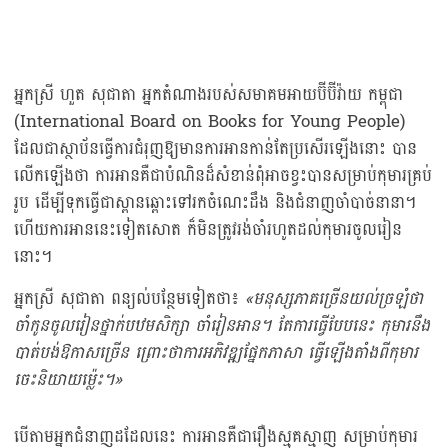
អ្នកស្រី ហួត សុជាតា អ្នកតំណាងរបស់សមាគមអាយប៊ីប៊ីវ៉ាយ កម្ពុជា
(International Board on Books for Young People)
ដែលជាស្ថាប័នធ្វើការជំរុញឱ្យមានការអានកាន់តែប្រសើរឡើងនោះ បាន
លើកឡើងថា ការអានគឺជាបំណិនដ៏សំខាន់ពុំអាចខ្វះបានសម្រាប់កុមារគ្រប់
រូប ដើម្បីទុកធ្វើជាស្ពានឆ្ពោះទៅរកចំណេះដឹង និងជំនាញចាំបាច់នានា។
ហើយការអាននេះទៀតសោត ក៏មិនត្រូវរង់ចាំរហូតដល់កុមារចូលរៀន
នោះ។
អ្នកស្រី សុជាតា ពន្យល់បន្ថែមទៀតថា៖
«
មនុស្ស​ភាគ​ច្រើន​យល់​ច្រឡំ​ថា
ចាំ​កូន​ចូលរៀន​ថ្នាក់​បឋម​សិក្សា​ ​ចាំ​រៀន​អាន។ តែ​ការធ្វើ​បែប​នេះ កុមារ​នឹង​
បាត់​បង់​ឱកាស​ច្រើន ព្រោះ​ថា​ការ​អភិវឌ្ឍ​ផ្នែក​ភាសា​ ធ្វើ​ឡើង​តាំង​ពី​កុមារ​
ចេះ​និយាយ​ម្ល៉េះ។
»
បើតាមអ្នកជំនាញដដែលនេះ ការអានគឺជារឿងស្មុគស្មាញ សម្រាប់កុមារ