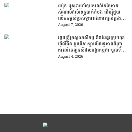
ជប៉ុន គ្រោងផ្តល់ឧបករណ៍កែច្នៃកាក
សំណល់ដល់ខេត្តបាត់ដំបង ដើម្បីជួយ
លើកកម្ពស់ប្រសិទ្ធភាពនៃការគ្រប់គ្រង
សំណល់
August 7, 2026
រដ្ឋមន្រ្តីក្រសួងកសិកម្ម និងដៃគូរក្រុមហ៊ុន
ហ្វីលីពីន ជួបពិភាក្សាលើលទ្ធភាពជំរុញ
ការនាំចេញកសិផលអង្ករកម្ពុជា ចូលទី
ផ្សារហ្វីលីពីន
August 4, 2026