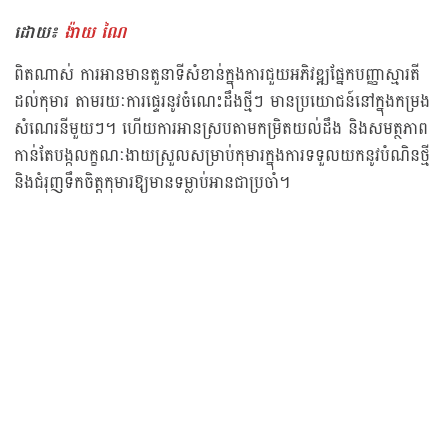
ដោយ៖
ង៉ាយ ណៃ
ពិតណាស់ ការអានមានតួនាទីសំខាន់ក្នុងការជួយអភិវឌ្ឍផ្នែកបញ្ញាស្មារតី
ដល់កុមារ តាមរយៈការផ្ទេរនូវចំណេះដឹងថ្មីៗ មានប្រយោជន៍នៅក្នុងកម្រង
សំណេរនីមួយៗ។ ហើយការអានស្របតាមកម្រិតយល់ដឹង និងសមត្ថភាព
កាន់តែបង្កលក្ខណៈងាយស្រួលសម្រាប់កុមារក្នុងការទទួលយកនូវបំណិនថ្មី
និងជំរុញទឹកចិត្តកុមារឱ្យមានទម្លាប់អានជាប្រចាំ។