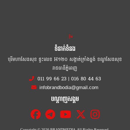
ខ្លឹម ខ្លី រហ័ស
ទំនាក់ទំនង
បុរីមហាសែនសុខ ផ្ទះលេខ H១២០ សង្កាត់ក្រាំងធ្នង់ ខណ្ឌសែនសុខ
រាជធានីភ្នំពេញ
011 99 66 23
|
016 80 44 63
infobrandbodia@gmail.com
បណ្ដាញសង្គម
Copyright ©
2026 BRANDMEDIA. All Rights Reserved.