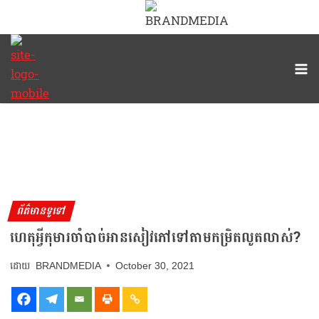
ព័ត៌មានទូទៅ
ហេតុអ្វីកុមារចាំបាច់អានសៀវភៅទៅតាមកម្រិតលូតលាស់?
BRANDMEDIA
October 30, 2021