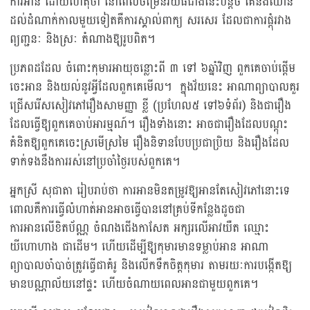
ការអាន ដោយហេតុថា នៅពេលចម្រើនវ័យធំជាងនេះបន្តិច គេនឹងឈាន
ដល់ដំណាក់កាលមួយទៀតគឺការស្គាល់ពាក្យ សរសេរ ដែលជាការផ្ដុំរវាង
ព្យញ្ជនៈ និងស្រៈ តំណាងឱ្យរូបពិត។
ប្រភពដដែល ចំពោះកុមារអាយុចន្លោះពី ៣ ទៅ ៦ឆ្នាំវិញ ពួកគេចាប់ផ្ដើម
ចេះអាន និងយល់នូវអ្វីដែលពួកគេមើល។ ក្នុងវ័យនេះ អាណាព្យាបាលគួរ
ជ្រើសរើសសៀវភៅរឿងសាមញ្ញា ខ្លី (ប្រហែល៥ ទៅ៦ទំព័រ) និងជារឿង
ដែលធ្វើឱ្យពួកគេចាប់អារម្មណ៍។ រឿងទាំងនោះ អាចជារឿងដែលបណ្ដុះ
គំនិតឱ្យពួកគេចេះស្រមើស្រមៃ រឿងនិទានបែបប្រជាប្រិយ និងរឿងដែល
ទាក់ទងនឹងការរស់នៅប្រចាំថ្ងៃរបស់ពួកគេ។
អ្នកស្រី សុជាតា រៀបរាប់ថា ការអានមិនតម្រូវឱ្យអានតែសៀវភៅនោះទេ
ពោលគឺការធ្វើលំហាត់អានអាចធ្វើបាននៅគ្រប់ទីកន្លែងដូចជា
ការអានលើខិតប័ណ្ណ ចំណងជើងកាសែត អក្សរលើអាវយឺត ឈ្មោះ
យីហោហាង ជាដើម។ ហើយដើម្បីឱ្យកុមារមានទម្លាប់អាន អាណា
ព្យាបាលចាំបាច់ត្រូវធ្វើជាគំរូ និងលើកទឹកចិត្តកុមារ តាមរយៈការបង្កើតឱ្យ
មានបណ្ណាល័យនៅផ្ទះ ហើយចំណាយពេលអានជាមួយពួកគេ។