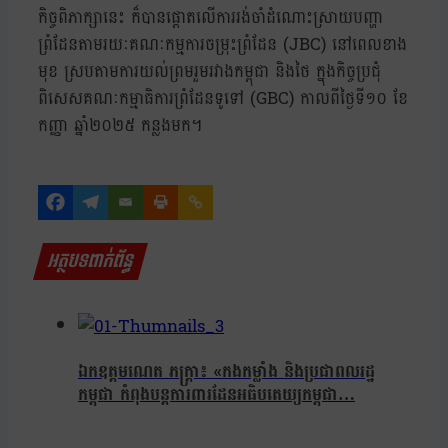
កិច្ចពិភាក្សានេះ ក៏បានផ្តោតលើការរង់ចាំដំណោះស្រាយបញ្ហា
ព្រំដែនតាមរយៈគណៈកម្មការចម្រុះព្រំដែន (JBC) នៅពេលខាង
មុខ ស្របតាមការយល់ព្រមរួមរវាងកម្ពុជា និងថៃ ក្នុងកិច្ចប្រជុំ
ពិសេសគណៈកម្មាធិការព្រំដែនទូទៅ (GBC) កាលពីថ្ងៃទី១០ ខែ
កញ្ញា ឆ្នាំ២០២៥ កន្លងមក។
អត្ថបទពាក់ព័ន្ធ
ឯកឧត្តមណេត ភក្ត្រា៖ «កងកម្លាំង និងប្រជាពលរដ្ឋ
កម្ពុជា កំពុងបន្តការពារដែនអធិបតេយ្យកម្ពុជា…