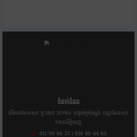
ខ្លឹម ខ្លី រហ័ស
ទំនាក់ទំនង
បុរីមហាសែនសុខ ផ្ទះលេខ H១២០ សង្កាត់ក្រាំងធ្នង់ ខណ្ឌសែនសុខ
រាជធានីភ្នំពេញ
011 99 66 23
|
016 80 44 63