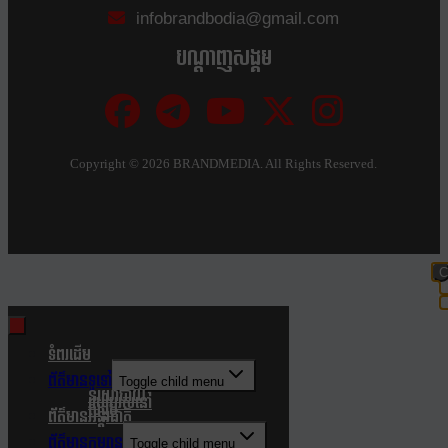
infobrandbodia@gmail.com
បណ្ដាញសង្គម
Copyright ©
2026 BRANDMEDIA. All Rights Reserved.
C
t
m
ទំពរដើម
ព័ត៌មានទូទៅ
Toggle child menu
នយោបាយ
របៀបរស់នៅ
សង្គម
ព័ត៌មានអន្តរជាតិ
ព័ត៌មានកម្សាន្ត
Toggle child menu