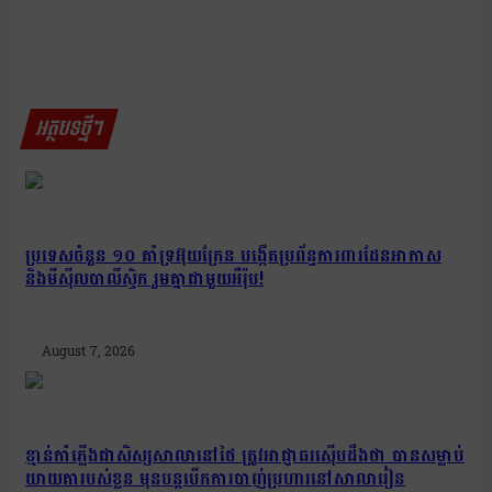
អត្ថបទថ្មីៗ
ប្រទេសចំនួន ១០ គាំទ្រអ៊ុយក្រែន បង្កើតប្រព័ន្ធការពារដែនអាកាស
និងមីស៊ីលបាលីស្ទិក រួមគ្នាជាមួយអឺរ៉ុប!
August 7, 2026
ខ្មាន់កាំភ្លើងជាសិស្សសាលានៅថៃ ត្រូវអាជ្ញាធរស៊ើបដឹងថា បានសម្លាប់
យាយតារបស់ខ្លួន មុនបន្តបើកការបាញ់ប្រហារនៅសាលារៀន