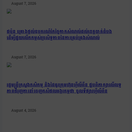
August 7, 2026
ជប៉ុន គ្រោងផ្តល់ឧបករណ៍កែច្នៃកាកសំណល់ដល់ខេត្តបាត់ដំបង
ដើម្បីជួយលើកកម្ពស់ប្រសិទ្ធភាពនៃការគ្រប់គ្រងសំណល់
August 7, 2026
រដ្ឋមន្រ្តីក្រសួងកសិកម្ម និងដៃគូរក្រុមហ៊ុនហ្វីលីពីន ជួបពិភាក្សាលើលទ្ធ
ភាពជំរុញការនាំចេញកសិផលអង្ករកម្ពុជា ចូលទីផ្សារហ្វីលីពីន
August 4, 2026