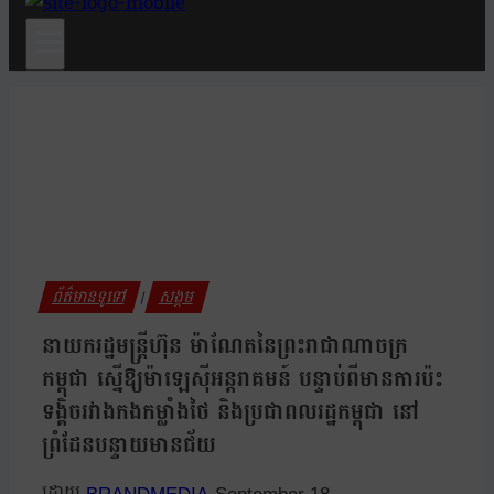
ព័ត៌មានទូទៅ
សង្គម
|
នាយករដ្ឋមន្ត្រីហ៊ុន ម៉ាណែតនៃព្រះរាជាណាចក្រ
កម្ពុជា ស្នើឱ្យម៉ាឡេស៊ីអន្តរាគមន៍ បន្ទាប់ពីមានការប៉ះ
ទង្គិចរវាងកងកម្លាំងថៃ និងប្រជាពលរដ្ឋកម្ពុជា នៅ
ព្រំដែនបន្ទាយមានជ័យ