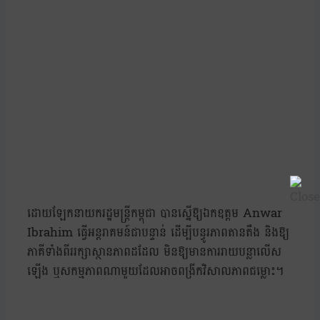
ដោយឡែកនាយករដ្ឋមន្ត្រីកម្ពុជា បានស្នើឱ្យឯកឧត្តម Anwar
Ibrahim ធ្វើអន្តរាគមន៍ជាបន្ទាន់ ដើម្បីបន្ធូរភាពតានតឹង និងឱ្យ
ភាគីទាំងពីររក្សាស្ថានភាពដដែល មិនឱ្យមានការរាយបន្លាលើស
ឡើង ឬសកម្មភាពណាមួយដែលអាចពង្រីកវិសាលភាពជម្លោះ។