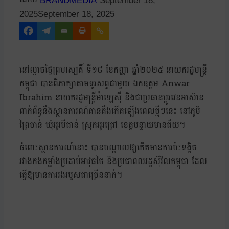
BRANDMEDIA
September 18,
2025
September 18, 2025
នៅល្ងាចថ្ងៃព្រហស្បតិ៍ ទី១៨ ខែកញ្ញា ឆ្នាំ២០២៥ នាយករដ្ឋមន្ត្រី
កម្ពុជា បានពិភាក្សាតាមទូរសព្ទជាមួយ ឯកឧត្តម Anwar
Ibrahim នាយករដ្ឋមន្ត្រីម៉ាឡេស៊ី និងជាប្រធានប្តូរវេនអាស៊ាន
ពាក់ព័ន្ធនឹងស្ថានការណ៍តានតឹងកើតឡើងពេលថ្មីៗនេះ នៅភូមិ
ព្រៃចាន់ ឃុំអូរបីជាន់ ស្រុកអូរជ្រៅ ខេត្តបន្ទាយមានជ័យ។
ចំពោះស្ថានការណ៍នោះ បានបណ្តាលឱ្យកើតមានការប៉ះទង្គិច
រវាងកងកម្លាំងប្រដាប់អាវុធថៃ និងប្រជាពលរដ្ឋស៊ីវិលកម្ពុជា ដែល
ធ្វើឱ្យមានការរងរបួសជាច្រើននាក់។