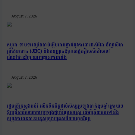
August 7, 2026
កម្ពុជា ទាមទារឲ្យថៃចាប់ផ្តើមជាបន្ទាន់នូវការងារវាស់វែង ខ័ណ្ឌសីមា
ព្រំដែនគោគ (JBC) និងអនុញ្ញាតឱ្យពលរដ្ឋភៀសសឹកវិលទៅ
លំនៅឋានវិញ ដោយគ្មានការរារាំង
August 7, 2026
រដ្ឋមន្រ្តីក្រសួងអប់រំ លើកទឹកចិត្តដល់សិស្សប្រឡងបាក់ឌុបឆ្នាំក្រោយៗ
ឱ្យជ្រើសរើសយកការប្រឡងថ្នាក់វិទ្យាសាស្ត្រ ដើម្បីឆ្លើយតបទៅនឹង
តម្រូវការធនធានមនុស្សក្នុងយុគសម័យបច្ចេកវិទ្យា