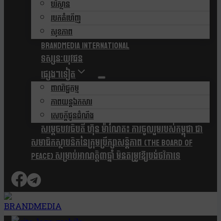
បរិស្ថាន
របកគំហើញ
សុខភាព
Brandmedia international
ទស្សនៈយុវជន
ផ្សេងៗទៀត
ពាណិជ្ជកម្ម
ភាពយន្តឯកសារ
សេចក្តីជូនដំណឹង
សម្តេចបវរធិបតី ហ៊ុន ម៉ាណែត៖ ការចូលរួមរបស់កម្ពុជា ជា
សមាជិកស្ថាបនិកនៃក្រុមប្រឹក្សាសន្តិភាព (The Board Of
Peace) សម្រាប់អាណត្តិ៣ឆ្នាំ មិនតម្រូវឱ្យបង់ថវិកាទេ