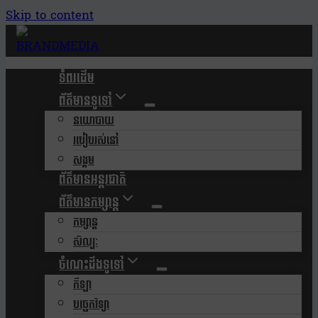
Skip to content
ទំពរដើម
ព័ត៌មានទូទៅ
នយោបាយ
របៀបរស់នៅ
សង្គម
ព័ត៌មានអន្តរជាតិ
ព័ត៌មានកម្សាន្ត
កម្សាន្ត
សិល្បៈ
ចំណេះដឹងទូទៅ
កីឡា
បច្ចេកវិទ្យា