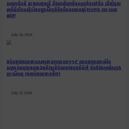
សម្តេចធិបតី នាយករដ្ឋមន្ត្រី នឹងអញ្ជើញធ្វើទស្សនកិច្ចនៅចិន ដើម្បីចូល
រួមពិធីបើកសន្និសីទបញ្ញាសិប្បនិម្មិតពិភពលោកឆ្នាំ២០២៦ រយៈពេល
៣ថ្ងៃ!
July 14, 2026
ជប៉ុនផ្តល់ឥណទានសម្បទានប្រមាណ១១៩ លានដុល្លារអាម៉េរិក
សម្រាប់អនុវត្តគម្រោងអភិវឌ្ឍន៍ចំណតផែកុងតឺន័រថ្មី កំពង់ផែស្វយ័តក្រុង
ព្រះសីហនុ (កញ្ចប់ឥណទានទី២)
July 13, 2026