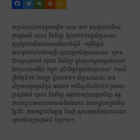
ជាប្រសាសន៍ឯកឧត្តមបណ្ឌិត សោម រតនា អនុរដ្ឋលេខាធិការ
ក្រសួងអប់រំ យុវជន និងកីឡា ថ្លែងទៅកាន់អង្គសិក្ខាសាលា
ផ្សព្វផ្សាយលើគោលការណ៍ណែនាំស្តីពី “កម្មវិធីផ្តល់
អាហារូបករណ៍នៅតាមគ្រឹះស្ថានឧត្តមសិក្សាសាធារណៈ ក្រោម
ឱវាទក្រសួងអប់រំ យុវជន និងកីឡា ក្នុងក្របខណ្ឌគម្រោងភាពជា
ដៃគូសហភាពអឺរ៉ុប-កម្ពុជា លើបរិវត្តកម្មអប់រំបច្ចេកទេស” កាលពី
ព្រឹកថ្ងៃទី១២ ខែកញ្ញា ឆ្នាំ២០២៥។ សិក្ខាសាលានេះ មាន
សិក្ខាកាមចូលរួមចំនួន ៧៧នា​ក់ មកពីស្ថាប័នសំខាន់ៗ រួមមាន៖
ក្រសួងអប់រំ យុវជន និងកីឡា អគ្គនាយកដ្ឋានឧត្តមសិក្សា អគ្គ
នាយកដ្ឋានគោលនយោបាយនិងផែនការ នាយកដ្ឋានតម្រង់ទិស
វិជ្ជាជីវៈ នាយកដ្ឋានហិរញ្ញវត្ថុ និងគ្រឹះស្ថានឧត្តមសិក្សាសាធារណៈ
ក្រោមឱវាទក្រសួងអប់រំ ចំនួន១០។