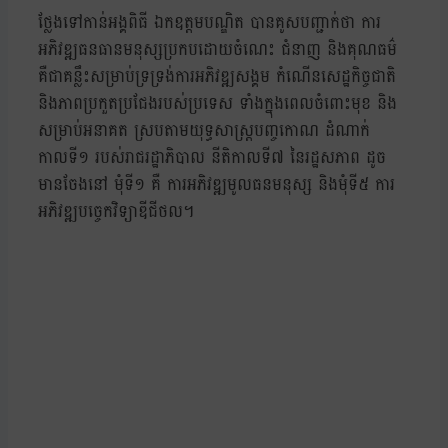
ថ្លែងទៅកាន់អង្គពិធី ឯកឧត្តមបណ្ឌិត បានគូសបញ្ជាក់ថា ការ
អភិវឌ្ឍធនធានមនុស្សប្រកបដោយចំណេះ ជំនាញ និងគុណធម៌
គឺជាគន្លឹះសម្រាប់ទ្រទ្រង់ការអភិវឌ្ឍសង្គម កំណើនសេដ្ឋកិច្ចជាតិ
និងភាពប្រកួតប្រជែងរបស់ប្រទេស ទាំងក្នុងពេលចំពោះមុខ និង
សម្រាប់អនាគត ស្របតាមយុទ្ធសាស្ត្របញ្ចកោណ ដំណាក់
កាលទី១ របស់រាជរដ្ឋាភិបាល នីតិកាលទី៧ នៃរដ្ឋសភាព ដូច
មានចែងនៅ មុំទី១ គឺ ការអភិវឌ្ឍមូលធនមនុស្ស និងមុំទី៥ ការ
អភិវឌ្ឍបច្ចេកវិទ្យាឌីជីថល។