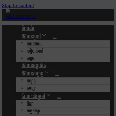
Skip to content
ទំពរដើម
ព័ត៌មានទូទៅ
នយោបាយ
របៀបរស់នៅ
សង្គម
ព័ត៌មានអន្តរជាតិ
ព័ត៌មានកម្សាន្ត
កម្សាន្ត
សិល្បៈ
ចំណេះដឹងទូទៅ
កីឡា
បច្ចេកវិទ្យា