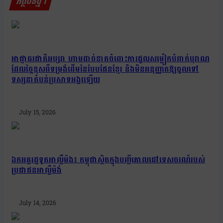
អត្ថបទថ្មីៗ
អាជ្ញាធរជាតិអប្សរា ហាមដាច់ខាតចំពោះការជួលសម្លៀកបំពាក់បុរាណ
ដែលច្នៃខុសពីទម្រង់ដើមនៃបែបផែនខ្មែរ និងមិនអនុញ្ញាតឱ្យចូលទៅ
ទស្សនាតំបន់ប្រសាទអង្គរឡើយ
July 15, 2026
ឯកអគ្គរដ្ឋទូតអាល្លឺម៉ង៖ កម្ពុជាស្ថិតក្នុងបញ្ជីគោលដៅទេសចរណ៍របស់
ប្រជាជនអាល្លឺម៉ង់
July 14, 2026