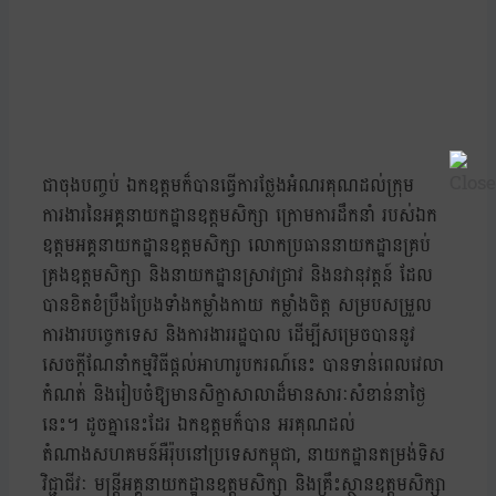
ជាចុងបញ្ចប់ ឯកឧត្តមក៏បានធ្វើការថ្លែងអំណរគុណដល់ក្រុម
ការងារនៃអគ្គនាយកដ្ឋានឧត្តមសិក្សា ក្រោមការដឹកនាំ របស់ឯក
ឧត្តមអគ្គនាយកដ្ឋានឧត្តមសិក្សា លោកប្រធាននាយកដ្ឋានគ្រប់
គ្រងឧត្តមសិក្សា និងនាយកដ្ឋានស្រាវជ្រាវ និងនវានុវត្តន៍ ដែល
បានខិតខំប្រឹងប្រែងទាំងកម្លាំងកាយ កម្លាំងចិត្ត សម្របសម្រួល
ការងារបច្ចេកទេស និងការងាររដ្ឋបាល ដើម្បីសម្រេចបាននូវ
សេចក្តីណែនាំកម្មវិធីផ្តល់អាហារូបករណ៍នេះ បានទាន់ពេលវេលា
កំណត់ និងរៀបចំឱ្យមានសិក្ខាសាលាដ៏មានសារៈសំខាន់នាថ្ងៃ
នេះ។ ដូចគ្នានេះដែរ ឯកឧត្តមក៏បាន អរគុណដល់
តំណាងសហគមន៍អឺរ៉ុបនៅប្រទេសកម្ពុជា, នាយកដ្ឋានតម្រង់ទិស
វិជ្ជាជីវៈ មន្ត្រីអគ្គនាយកដ្ឋានឧត្តមសិក្សា និងគ្រឹះស្ថានឧត្តមសិក្សា