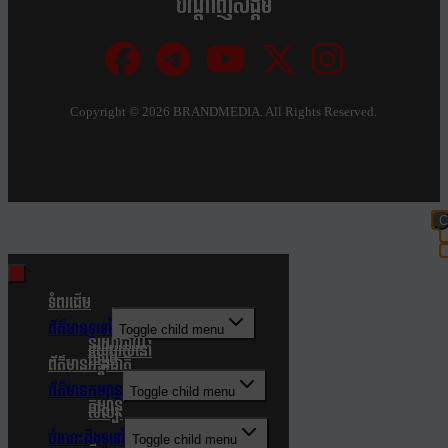
បណ្ដាញសង្គម
Copyright ©
2026 BRANDMEDIA. All Rights Reserved.
C
t
m
ទំពរដើម
ព័ត៌មានទូទៅ
Toggle child menu
នយោបាយ
របៀបរស់នៅ
សង្គម
ព័ត៌មានអន្តរជាតិ
ព័ត៌មានកម្សាន្ត
Toggle child menu
កម្សាន្ត
សិល្បៈ
ចំណេះដឹងទូទៅ
Toggle child menu