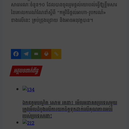
សាធារណៈចំនួន១០ ដែលបានចូលរួមផ្តល់យោបល់ធ្វើឱ្យខ្លឹមសារ
នៃគោលការណ៍ណែនាំស្តីពី “កម្មវិធីផ្តល់អាហា-រូបករណ៍»
ខាងលើនេះ គ្រប់ជ្រុងជ្រោយ និងអាចអនុវត្តបាន។
អត្ថបទពាក់ព័ន្ធ
ឯកឧត្តមបណ្ឌិត សោម រតនា៖ មើលអនាគតប្រទេសមួយ
ត្រូវមើលដំបូងលើការយកចិត្តទុកដាក់លើគុណភាពអប់រំ
របស់ប្រទេសនោះ