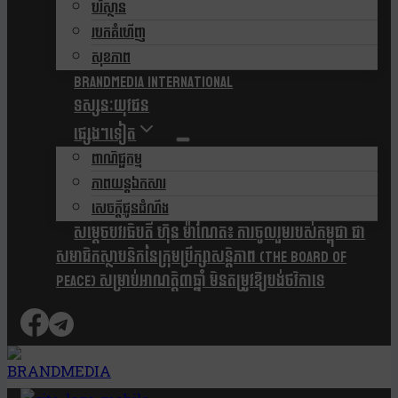
បរិស្ថាន
របកគំហើញ
សុខភាព
Brandmedia international
ទស្សនៈយុវជន
ផ្សេងៗទៀត
ពាណិជ្ជកម្ម
ភាពយន្តឯកសារ
សេចក្តីជូនដំណឹង
សម្តេចបវរធិបតី ហ៊ុន ម៉ាណែត៖ ការចូលរួមរបស់កម្ពុជា ជា
សមាជិកស្ថាបនិកនៃក្រុមប្រឹក្សាសន្តិភាព (The Board Of
Peace) សម្រាប់អាណត្តិ៣ឆ្នាំ មិនតម្រូវឱ្យបង់ថវិកាទេ