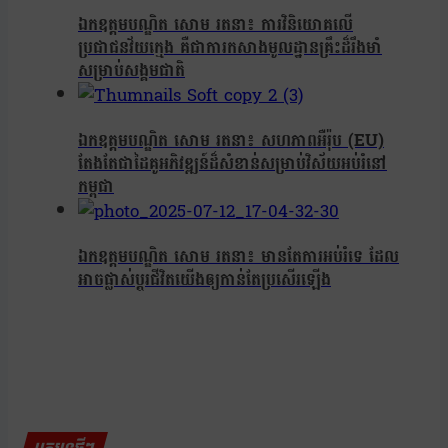
ឯកឧត្តមបណ្ឌិត សោម រតនា៖ ការវិនិយោគលើ
ប្រជាជនវ័យក្មេង គឺជាការកសាងមូលដ្ឋានគ្រឹះដ៏រឹងមាំ
សម្រាប់សង្គមជាតិ
ឯកឧត្តមបណ្ឌិត សោម រតនា៖ សហភាពអឺរ៉ុប (EU)
តែងតែជាដៃគូអភិវឌ្ឍន៍ដ៏សំខាន់សម្រាប់វិស័យអប់រំនៅ
កម្ពុជា
ឯកឧត្តមបណ្ឌិត សោម រតនា៖ មានតែការអប់រំទេ ដែល
អាចផ្លាស់ប្តូរជីវិតយើងឲ្យកាន់តែប្រសើរឡើង