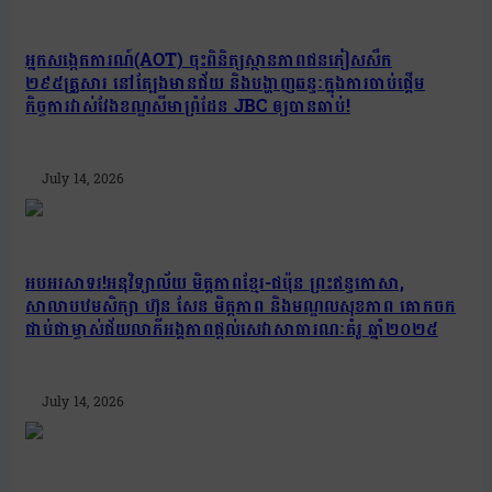
អ្នកសង្កេតការណ៍(AOT) ចុះពិនិត្យស្ថានភាពជនភៀសសឹក
២៩៥គ្រួសារ នៅត្បែងមានជ័យ និងបង្ហាញឆន្ទៈក្នុងការចាប់ផ្តើម
កិច្ចការវាស់វែងខណ្ឌសីមាព្រំដែន JBC ឲ្យបានឆាប់!
July 14, 2026
អបអរសាទរ!អនុវិទ្យាល័យ មិត្តភាពខ្មែរ-ជប៉ុន ព្រះឥន្ទកោសា,
សាលាបឋមសិក្សា ហ៊ុន សែន មិត្តភាព និងមណ្ឌលសុខភាព គោកចក
ជាប់ជាម្ចាស់ជ័យលាភីអង្គភាពផ្តល់សេវាសាធារណៈគំរូ ឆ្នាំ២០២៥
July 14, 2026