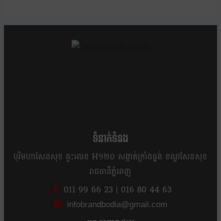
ខ្លឹម ខ្លី រហ័ស
ទំនាក់ទំនង
បុរីមហាសែនសុខ ផ្ទះលេខ H១២០ សង្កាត់ក្រាំងធ្នង់ ខណ្ឌសែនសុខ
រាជធានីភ្នំពេញ
011 99 66 23
|
016 80 44 63
infobrandbodia@gmail.com