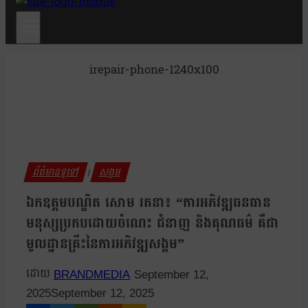
irepair-phone-1240x100
ព័ត៌មានទូទៅ
សង្គម
|
ឯកឧត្តមបណ្ឌិត សោម រតនា៖ “ការអភិវឌ្ឍធនធាន
មនុស្សប្រកបដោយចំណេះ ជំនាញ និងគុណធម៌ គឺជា
មូលដ្ឋានគ្រឹះនៃការអភិវឌ្ឍសង្គម”
BRANDMEDIA
September 12,
2025
September 12, 2025