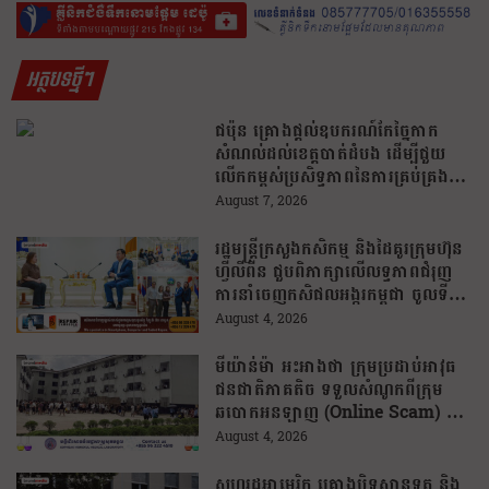
អត្ថបទថ្មីៗ
ជប៉ុន គ្រោងផ្តល់ឧបករណ៍កែច្នៃកាក
សំណល់ដល់ខេត្តបាត់ដំបង ដើម្បីជួយ
លើកកម្ពស់ប្រសិទ្ធភាពនៃការគ្រប់គ្រង
សំណល់
August 7, 2026
រដ្ឋមន្រ្តីក្រសួងកសិកម្ម និងដៃគូរក្រុមហ៊ុន
ហ្វីលីពីន ជួបពិភាក្សាលើលទ្ធភាពជំរុញ
ការនាំចេញកសិផលអង្ករកម្ពុជា ចូលទី
ផ្សារហ្វីលីពីន
August 4, 2026
មីយ៉ាន់ម៉ា អះអាងថា ក្រុមប្រដាប់អាវុធ
ជនជាតិភាគតិច ទទួលសំណូកពីក្រុម
ឆបោកអនឡាញ (Online Scam) ជា
ថ្នូរនឹងការជួយរត់ចូលប្រទេសថៃ!
August 4, 2026
សហរដ្ឋអាមេរិក គ្រោងបិទស្ថានទូត និង