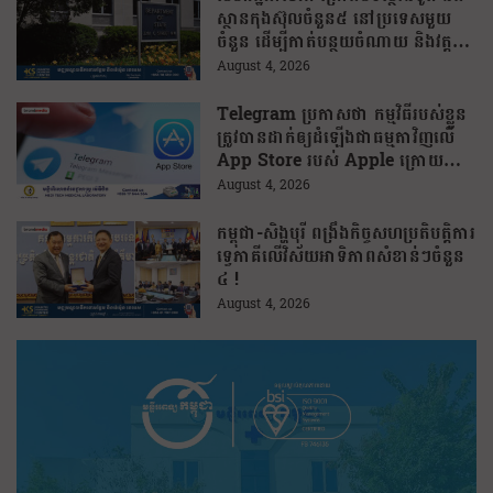
ស្ថានកុងស៊ុលចំនួន៥ នៅប្រទេសមួយ
ចំនួន ដើម្បីកាត់បន្ថយចំណាយ និងវត្ត
មានការទូតដែលគ្មានប្រសិទ្ធភាព
August 4, 2026
Telegram ប្រកាសថា កម្មវិធីរបស់ខ្លួន
ត្រូវបានដាក់ឲ្យដំឡើងជាធម្មតាវិញលើ
App Store របស់ Apple ក្រោយបាត់
ខ្លួនដោយគ្មានការបញ្ជាក់ពីមូលហេតុ
August 4, 2026
កម្ពុជា-សិង្ហបុរី ពង្រឹងកិច្ចសហប្រតិបត្តិការ
ទ្វេភាគីលើវិស័យអាទិភាពសំខាន់ៗចំនួន
៤ !
August 4, 2026