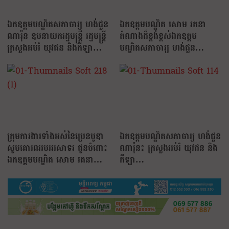
ឯកឧត្តមបណ្ឌិតសភាចារ្យ ហង់ជួន
ឯកឧត្តមបណ្ឌិត សោម រតនា
ណារ៉ុន ឧបនាយករដ្ឋមន្ត្រី រដ្ឋមន្ត្រី
តំណាងដ៏ខ្ពង់ខ្ពស់ឯកឧត្តម
ក្រសួងអប់រំ យុវជន និងកីឡា…
បណ្ឌិតសភាចារ្យ ហង់ជួន
ណារ៉ុន…
ក្រុមការងារទាំងអស់នៃប្រេនបូឌា
ឯកឧត្តមបណ្ឌិតសភាចារ្យ ហង់ជួន
សូមគោរពអបអរសាទរ ជូនចំពោះ
ណារ៉ុន៖ ក្រសួងអប់រំ យុវជន និង
ឯកឧត្តមបណ្ឌិត សោម រតនា…
កីឡា…