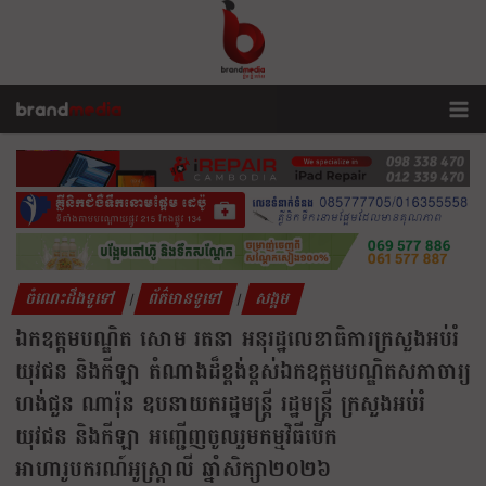
ចំណេះដឹងទូទៅ
ព័ត៌មានទូទៅ
សង្គម
|
|
ឯកឧត្តមបណ្ឌិត សោម រតនា អនុរដ្ឋលេខាធិការក្រសួងអប់រំ
យុវជន និងកីឡា តំណាងដ៏ខ្ពង់ខ្ពស់ឯកឧត្តមបណ្ឌិតសភាចារ្យ
ហង់ជួន ណារ៉ុន ឧបនាយករដ្ឋមន្ត្រី រដ្ឋមន្ត្រី ក្រសួងអប់រំ
យុវជន និងកីឡា អញ្ជើញចូលរួមកម្មវិធីបើក
អាហារូបករណ៍អូស្ត្រាលី ឆ្នាំសិក្សា២០២៦