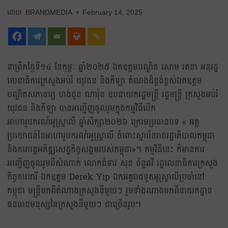
BRANDMEDIA
February 14, 2025
នាព្រឹកថ្ងៃទី១៤ ខែកុម្ភៈ ឆ្នាំ២០២៥ ឯកឧត្តមបណ្ឌិត សោម រតនា អនុរដ្ឋ
លេខាធិការក្រសួងអប់រំ យុវជន និងកីឡា តំណងដ៏ខ្ពង់ខ្ពស់ឯកឧត្តម
បណ្ឌិតសភាចារ្យ ហង់ជួន ណារ៉ុន ឧបនាយករដ្ឋមន្ត្រី រដ្ឋមន្ត្រី ក្រសួងអប់រំ
យុវជន និងកីឡា បានអញ្ជើញចូលរួមក្នុងកម្មវិធីបើក
អាហារូបករណ៍អូស្ត្រាលី ឆ្នាំសិក្សា២០២៦ ក្រោមប្រធានបទ « អត្ថ
ប្រយោជន៍នៃអាហារូបករណ៍អូស្ត្រាលី ចំពោះស្ថាប័នរាជរដ្ឋាភិបាលកម្ពុជា
និងការបន្តអភិឌ្ឍសេដ្ឋកិច្ចសង្គមរបស់កម្ពុជា»។ កម្មវិធីនេះ ក៏មានការ
អញ្ជើញចូលរួមពីសំណាក់ លោកជំទាវ សុខ ច័ន្ទឆវី រដ្ឋលេខាធិការក្រសួង
កិច្ចការនារី ឯកឧត្តម Derek Yip ឯកអគ្គរាជទូតអូស្ត្រាលីប្រចាំនៅ
កម្ពុជា មន្ត្រីមកពីតំណាងក្រសួងនីមួយៗ រួមទាំងណាងមកពីនាយកដ្ឋាន
ធនធានមនុស្សនៃក្រសួងនីមួយៗ ជាច្រើនរូប។