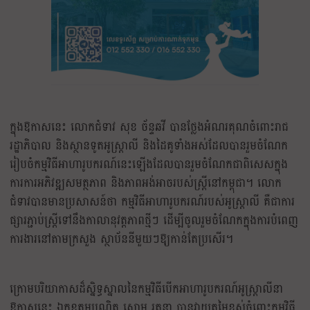
ក្នុងឱកាសនេះ លោកជំទាវ សុខ ច័ន្ទឆវី បានថ្លែងអំណរគុណចំពោះរាជ
រដ្ឋាភិបាល និងស្ថានទូតអូស្ត្រាលី និងដៃគូទាំងអស់ដែលបានរួមចំណែក
រៀបចំកម្មវិធីអាហារូបករណ៍នេះឡើងដែលបានរួមចំណែកជាពិសេសក្នុង
ការការអភិវឌ្ឍសមត្ថភាព និងភាពអង់អាចរបស់ស្ត្រីនៅកម្ពុជា។ លោក
ជំទាវបានមានប្រសាសន៍ថា កម្មវិធីអាហារូបករណ៍របស់អូស្ត្រាលី គឺជាការ
ផ្សារភ្ជាប់ស្ត្រីទៅនឹងកាលានុវត្តភាពថ្មីៗ ដើម្បីចូលរួមចំណែកក្នុងការបំពេញ
ការងារនៅតាមក្រសួង ស្ថាប័ននីមួយៗឱ្យកាន់តែប្រសើរ។
ក្រោមបរិយាកាសដ៏ស្និទ្ធស្នាលនៃកម្មវិធីបើកអាហារូបករណ៍អូស្ត្រាលីនា
ឱកាសនេះ ឯកឧត្តមបណ្ឌិត សោម រតនា បានវាយតម្លៃខ្ពស់ចំពោះកម្មវិធី