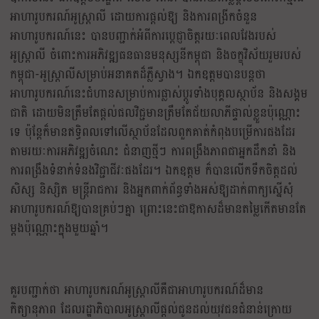
អាហារូបករណ៍អូស្ត្រាលី ដោយការផ្ដល់ឱ្យ និងការពង្រីកចំនួន
អាហារូបករណ៍នេះ បានបញ្ជាក់អំពីការប្ដេជ្ញាចិត្តរយៈពេលវែងរបស់
អូស្ត្រាលី ចំពោះការអភិវឌ្ឍធនធានមនុស្សនីកម្ពុជា និងចក្ខុវិស័យរួមរបស់
កម្ពុជា-អូស្ត្រាលីសម្រាប់អនាគតដ៏ភ្លឺស្វាង។ ឯកឧត្តមបានបន្តថា
អាហារូបករណ៍នេះជំហានសម្រាប់ការផ្លាស់ប្ដូរទាំងបុគ្គលស្ថាប័ន និងសង្គម
ជាតិ ដោយមិនត្រឹមតែផ្ដល់ផលវិជ្ជមានត្រឹមតែជ័យលាភីផ្ទាល់ខ្លួនប៉ុណ្ណោះ
ទេ ប៉ុន្តែក៏មានឥទ្ធិពលទៅលើស្ថាប័នដែលពួកគាត់កំពុងបម្រើការផងដែរ
តាមរយៈការអភិវឌ្ឍចំណេះ ជំនាញថ្មីៗ ការពង្រឹងភាពជាអ្នកដឹកនាំ និង
ការពង្រឹងទំនាក់ទំនងវិជ្ជាជីវៈផងដែរ។ ឯកឧត្តម ក៏បានលើកទឹកចិត្តដល់
សិស្ស និស្សិត មន្ត្រីរាជការ និងអ្នកពាក់ព័ន្ធទាំងអស់ឱ្យដាក់ពាក្យស្នើសុំ
អាហារូបករណ៍ឱ្យបានគ្រប់ៗគ្នា ព្រោះនេះជាឱកាសដ៏មានតម្លៃកើតមានតែ
ម្ដងប៉ុណ្ណោះក្នុងមួយឆ្នាំ។
គួរបញ្ជាក់ថា អាហារូបករណ៍អូស្ត្រាលីគឺជាអាហារូបករណ៍ដ៏មាន
កិត្យានុភាព ដែលរដ្ឋាភិបាលអូស្ត្រាលីផ្ដល់ជូនដល់យុវជនជំនាន់ក្រោយ