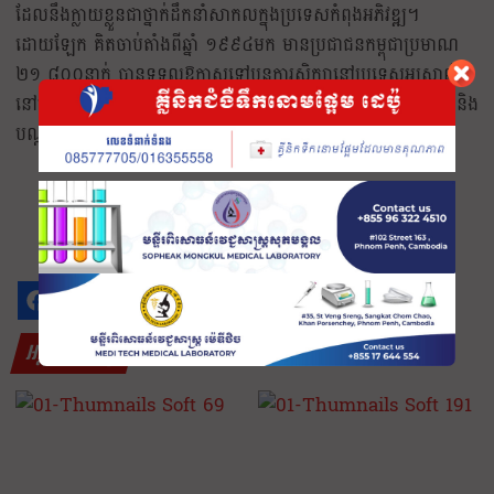
ដែលនឹងក្លាយខ្លួនជាថ្នាក់ដឹកនាំសាកលក្នុងប្រទេសកំពុងអភិវឌ្ឍ។
ដោយឡែក គិតចាប់តាំងពីឆ្នាំ ១៩៩៤មក មានប្រជាជនកម្ពុជាប្រមាណ
២១ ៨០០នាក់ បានទទួលឱកាសទៅបន្តការសិក្សានៅប្រទេសអូស្ត្រាលី
នៅគ្រប់កម្រិត ហើយបានត្រឡប់មកវិញជាមួយនឹងចំណេះដឹង ជំនាញ និង
បណ្ដាញអន្តរជាតិដែលមិនអាចកាត់ថ្លៃបាន៕
អត្ថបទពាក់ព័ន្ធ