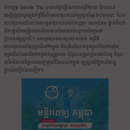
ឯកឧត្តម Derek Yip បានសម្ដែងក្ដីសោមនស្សរីករាយ ដែលបាន
អញ្ជើញចូលរួមក្នុងកម្មវិធីបើកអាហារូបករណ៍អូស្ត្រាលីឆ្នាំ២០២៦នេះ ដែល
អាហារូបករណ៍នេះជាការផ្ដល់ឱកាសដល់ឯកឧត្តម លោកជំទាវ ថ្នាក់ដឹកនាំ
និងបុគ្គលិកមន្ត្រីរាជការដែលមានបំណងចង់បន្តការសិក្សានៅ
ប្រទេសអូស្ត្រាលី។ ឯកឧត្តមបានមានប្រសាសន៍ថា កម្មវិធី
អាហារូបករណ៍អូស្ត្រាលីនៅកម្ពុជា មិនត្រឹមតែបានចូលរួមចំណែកលើក
កម្ពស់វិស័យអប់រំនៅកម្ពុជាប៉ុណ្ណោះទេ ប៉ុន្តែបានព្រូនជ្រុំភាពជាដៃគូ ក៏ដូច
ជារឹតចំណងមិត្តភាពពេញមួយជីវិតរបស់កម្ពុជា-អូស្ត្រាលីឱ្យកាន់តែល្អ
ប្រសើរឡើងថែមទៀត។