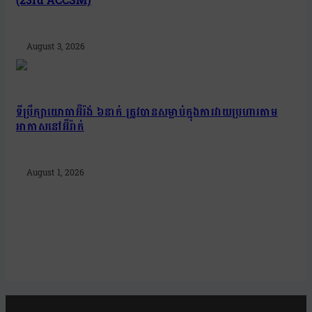
(23rd ACCSM)
August 3, 2026
ទីប្រឹក្សាយោធាអ៊ីរ៉ង់ ៦នាក់ ត្រូវបានសម្លាប់ក្នុងការវាយប្រហារតាម
អាកាសនៅអ៊ីរ៉ាក់
August 1, 2026