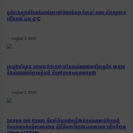
កូរ៉េខាងត្បូងបំបែកកំណត់ត្រាក្ដៅបំផុតមិនធ្លាប់មាន! ខណៈសីតុណ្ហភាព
ឡើងដល់ ៤២.៥°C
August 3, 2026
ក្រសួងបរិស្ថាន ហាមដាច់ខាតការនាំចូលសំណល់អេឡិចត្រូនិក អាគុយ
និងសំណល់បរិក្ខារអគ្គិសនី ពីក្រៅប្រទេសចូលមកម្ពុជា
August 3, 2026
ឯកឧត្តម យក់ ប៊ុនណា ដឹកនាំកិច្ចប្រជុំមន្ត្រីជាន់ខ្ពស់សម្រាប់កិច្ចប្រជុំ
កិច្ចសហប្រតិបត្តិការអាស៊ាន ស្តីពីកិច្ចការមុខងារសាធារណៈលើកទី២៣