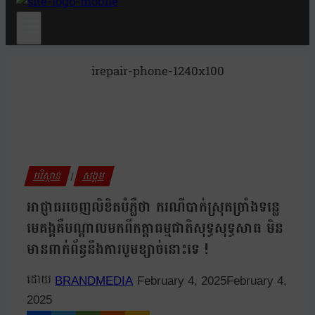
irepair-phone-1240x100
បរិស្ថាន
សង្គម
|
អាជ្ញាធរចេញលិខិតបំភ្លឺថា ករណីបាក់ស្រុតច្រាំងទន្លេ
មេគង្គគឺបណ្តាលមកពីកត្តាធម្មជាតិសុទ្ធសុទ្ធសាធ មិន
មានពាក់ព័ន្ធនឹងការបូមខ្សាច់នោះទេ !
BRANDMEDIA
February 4, 2025
February 4,
2025