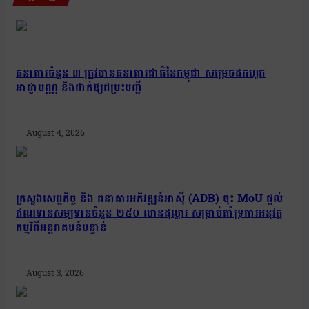
ធនាគារចំនួន ៣ ត្រូវបានធនាគារជាតិនៃកម្ពុជា សម្រេចដកហូត
អាជ្ញាបណ្ណ និងដាក់ឱ្យជម្រះបញ្ជី
August 4, 2026
ក្រសួងសេដ្ឋកិច្ច និង ធនាគារអភិវឌ្ឍន៍អាស៊ី (ADB) ចុះ MoU ផ្តល់
ឥណទានសម្បទានចំនួន ២៥០ លានដុល្លារ សម្រាប់គាំទ្រការអនុវត្ត
កម្មវិធីអន្តរាគមន៍បន្ទាន់
August 3, 2026