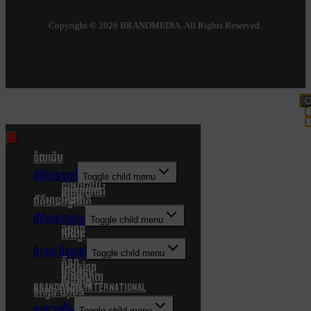
Copyright ©
2026 BRANDMEDIA. All Rights Reserved.
C
t
m
ទំពរដើម
ព័ត៌មានទូទៅ
Toggle child menu
នយោបាយ
របៀបរស់នៅ
សង្គម
ព័ត៌មានអន្តរជាតិ
ព័ត៌មានកម្សាន្ត
Toggle child menu
កម្សាន្ត
សិល្បៈ
ចំណេះដឹងទូទៅ
Toggle child menu
កីឡា
បច្ចេកវិទ្យា
បរិស្ថាន
របកគំហើញ
សុខភាព
Brandmedia international
ទស្សនៈយុវជន
ផ្សេងៗទៀត
Toggle child menu