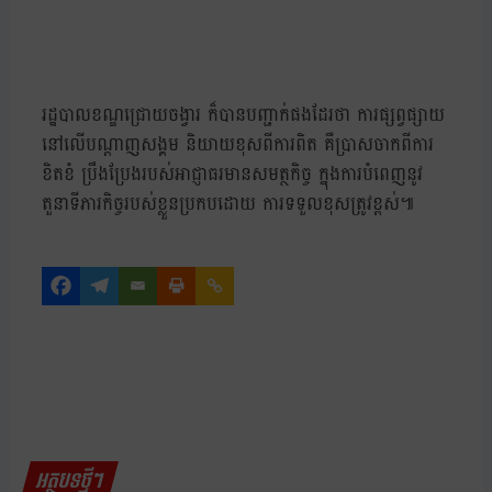
រដ្ឋបាលខណ្ឌជ្រោយចង្វារ ក៏បានបញ្ជាក់ផងដែរថា ការផ្សព្វផ្សាយ
នៅលើបណ្តាញសង្គម និយាយខុសពីការពិត គឺប្រាសចាកពីការ
ខិតខំ ប្រឹងប្រែងរបស់អាជ្ញាធរមានសមត្ថកិច្ច ក្នុងការបំពេញនូវ
តួនាទីភារកិច្ចរបស់ខ្លួនប្រកបដោយ ការទទួលខុសត្រូវខ្ពស់៕
អត្ថបទថ្មីៗ