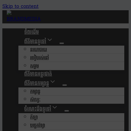
Skip to content
ទំពរដើម
ព័ត៌មានទូទៅ
នយោបាយ
របៀបរស់នៅ
សង្គម
ព័ត៌មានអន្តរជាតិ
ព័ត៌មានកម្សាន្ត
កម្សាន្ត
សិល្បៈ
ចំណេះដឹងទូទៅ
កីឡា
បច្ចេកវិទ្យា