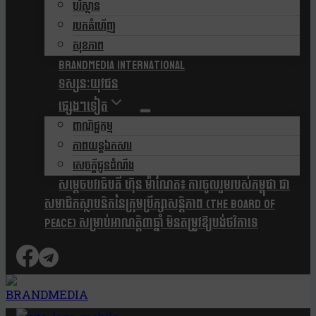
បរិស្ថាន
របកគំហើញ
សុខភាព
Brandmedia international
ទស្សនៈយុវជន
ផ្សេងៗទៀត
ពាណិជ្ជកម្ម
ភាពយន្តឯកសារ
សេចក្តីជូនដំណឹង
សម្តេចបវរធិបតី ហ៊ុន ម៉ាណែត៖ ការចូលរួមរបស់កម្ពុជា ជា
សមាជិកស្ថាបនិកនៃក្រុមប្រឹក្សាសន្តិភាព (The Board Of
Peace) សម្រាប់អាណត្តិ៣ឆ្នាំ មិនតម្រូវឱ្យបង់ថវិកាទេ