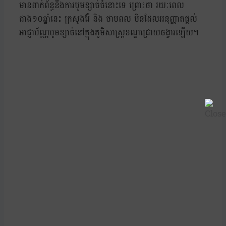
មានពាក់ព័ន្ធនឹងការបូមខ្សាច់ចំនោះទេ ព្រោះថា រយៈពេល
ជាង១០ឆ្នាំនេះ ក្រសួងរ៉ែ និង ថាមពល មិនដែលអនុញ្ញាតផ្តល់
អាជ្ញាប័ណ្ណបូមខ្សាច់នៅក្នុងភូមិសាស្ត្រខណ្ឌជ្រោយចង្វារឡើយ។