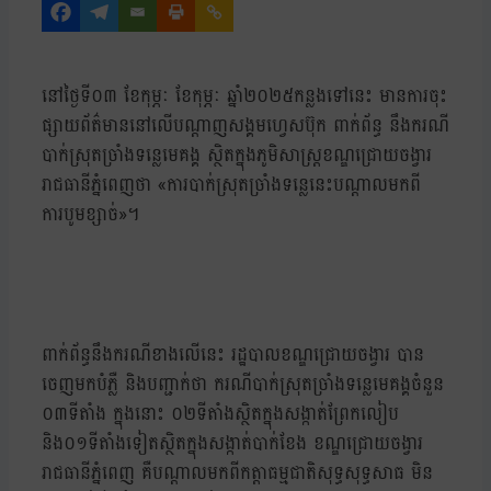
នៅថ្ងៃទី០៣ ខែកុម្ភៈ ខែកុម្ភៈ ឆ្នាំ២០២៥កន្លងទៅនេះ មានការចុះ
ផ្សាយព័ត៌មាននៅលើបណ្តាញសង្គមហ្វេសប៊ុក ពាក់ព័ន្ធ នឹងករណី
បាក់ស្រុតច្រាំងទន្លេមេគង្គ ស្ថិតក្នុងភូមិសាស្ត្រខណ្ឌជ្រោយចង្វារ
រាជធានីភ្នំពេញថា «ការបាក់ស្រុតច្រាំងទន្លេនេះបណ្តាលមកពី
ការបូមខ្សាច់»។
ពាក់ព័ន្ធនឹងករណីខាងលើនេះ រដ្ឋបាលខណ្ឌជ្រោយចង្វារ បាន
ចេញមកបំភ្លឺ និងបញ្ជាក់ថា ករណីបាក់ស្រុតច្រាំងទន្លេមេគង្គចំនួន
០៣ទីតាំង ក្នុងនោះ ០២ទីតាំងស្ថិតក្នុងសង្កាត់ព្រែកលៀប
និង០១ទីតាំងទៀតស្ថិតក្នុងសង្កាត់បាក់ខែង ខណ្ឌជ្រោយចង្វារ
រាជធានីភ្នំពេញ គឺបណ្តាលមកពីកត្តាធម្មជាតិសុទ្ធសុទ្ធសាធ មិន