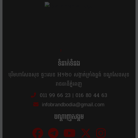
ខ្លឹម ខ្លី រហ័ស
ទំនាក់ទំនង
បុរីមហាសែនសុខ ផ្ទះលេខ H១២០ សង្កាត់ក្រាំងធ្នង់ ខណ្ឌសែនសុខ
រាជធានីភ្នំពេញ
011 99 66 23
|
016 80 44 63
infobrandbodia@gmail.com
បណ្ដាញសង្គម