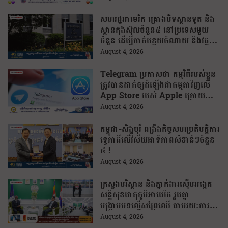
សហរដ្ឋអាមេរិក គ្រោងបិទស្ថានទូត និង
ស្ថានកុងស៊ុលចំនួន៥ នៅប្រទេសមួយ
ចំនួន ដើម្បីកាត់បន្ថយចំណាយ និងវត្ត
មានការទូតដែលគ្មានប្រសិទ្ធភាព
August 4, 2026
Telegram ប្រកាសថា កម្មវិធីរបស់ខ្លួន
ត្រូវបានដាក់ឲ្យដំឡើងជាធម្មតាវិញលើ
App Store របស់ Apple ក្រោយបាត់
ខ្លួនដោយគ្មានការបញ្ជាក់ពីមូលហេតុ
August 4, 2026
កម្ពុជា-សិង្ហបុរី ពង្រឹងកិច្ចសហប្រតិបត្តិការ
ទ្វេភាគីលើវិស័យអាទិភាពសំខាន់ៗចំនួន
៤ !
August 4, 2026
ក្រសួងបរិស្ថាន និងភ្នាក់ងារស៊ើបអង្កេត
សន្តិសុខមាតុភូមិអាមេរិក រួមគ្នា
បង្រ្កាបបទល្មើសព្រៃឈើ តាមរយៈការប្រើ
ប្រាស់បច្ចេកវិទ្យា
August 4, 2026