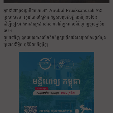
អ្នកនាំពាក្យរងរដ្ឋាភិបាលលោក Anukul Prueksanusak មាន
ប្រសាសន៍ថា រដ្ឋាភិបាលស្វែងរកកិច្ចសហប្រតិបត្តិការពីកូនចៅចិន
ដើម្បីចៀសវាងការដុតក្រដាសសែននៅអំឡុងពេលពិធីបុណ្យចូលឆ្នាំចិន
នេះ។
ផ្ទុយទៅវិញ ពួកគេត្រូវបានលើកទឹកចិត្តឱ្យជ្រើសរើសសម្រាប់ការផ្តល់ជូន
ក្រដាសនិម្មិត ឬឌីជីថលវិញវិញ