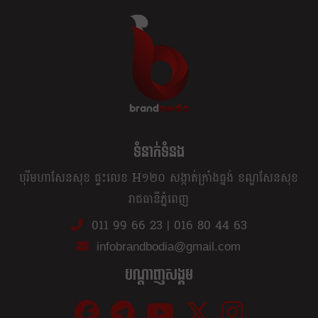
ខ្លឹម ខ្លី រហ័ស
ទំនាក់ទំនង
បុរីមហាសែនសុខ ផ្ទះលេខ H១២០ សង្កាត់ក្រាំងធ្នង់ ខណ្ឌសែនសុខ
រាជធានីភ្នំពេញ
011 99 66 23
|
016 80 44 63
infobrandbodia@gmail.com
បណ្ដាញសង្គម