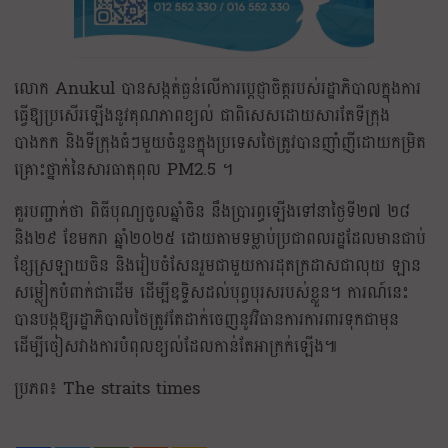
លោក Anukul បានសង្កត់ធ្ងន់លើការប្តេជ្ញាចិត្តរបស់រដ្ឋាភិបាលក្នុងការ
ធ្វើឱ្យប្រសើរឡើងនូវគុណភាពខ្យល់ ជាពិសេសដោយសារតែទីក្រុង
បាងកក និងទីក្រុងធំៗមួយចំនួនក្នុងប្រទេសថៃត្រូវបានញាំញីដោយកម្រិត
គ្រោះថ្នាក់នៃសារធាតុពុល PM2.5 ។
គួរបញ្ជាក់ថា ពិធីបុណ្យចូលឆ្នាំចិន នឹងប្រារព្ធឡើងទៅនាថ្ងៃទី២៧ ២៨
និង២៩ ខែមករា ឆ្នាំ២០២៥ ដោយតាមទម្លាប់ប្រជាពលរដ្ឋដែលមានជាប់
ខ្សែស្រឡាយចិន និងរៀបចំសែនរួមជាមួយការដុតក្រដាសជាលុយ ឡាន
សម្លៀកបំពាក់ជាដើម ដើម្បីឧទ្ទិសដល់បុព្វបុរសរបស់ខ្លួន។ ការណ៍នេះ
បានបង្កឱ្យរដ្ឋាភិបាលថៃត្រូវតែដាក់ចេញនូវវិធានការការពារទុកជាមុន
ដើម្បីចៀសវាងការបំពុលខ្យល់ដែលកាន់តែអាក្រក់ឡើង៕
ប្រភព៖ The straits times