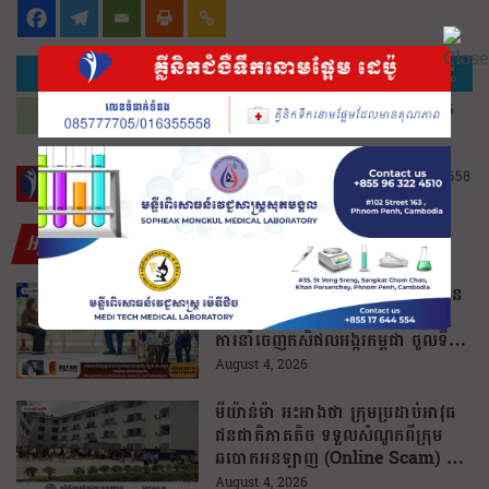
អត្ថបទថ្មីៗ
រដ្ឋមន្រ្តីក្រសួងកសិកម្ម និងដៃគូរក្រុមហ៊ុន
ហ្វីលីពីន ជួបពិភាក្សាលើលទ្ធភាពជំរុញ
ការនាំចេញកសិផលអង្ករកម្ពុជា ចូលទី
ផ្សារហ្វីលីពីន
August 4, 2026
មីយ៉ាន់ម៉ា អះអាងថា ក្រុមប្រដាប់អាវុធ
ជនជាតិភាគតិច ទទួលសំណូកពីក្រុម
ឆបោកអនឡាញ (Online Scam) ជា
ថ្នូរនឹងការជួយរត់ចូលប្រទេសថៃ!
August 4, 2026