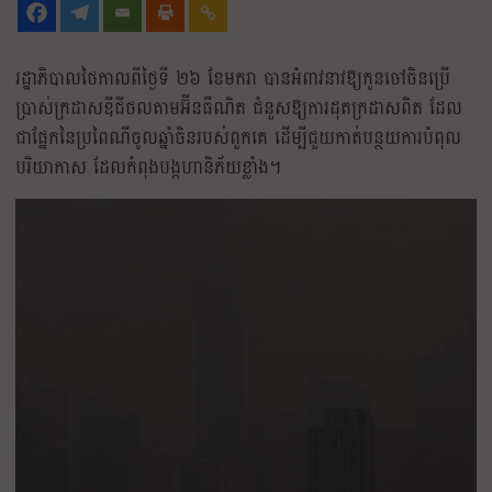
រដ្ឋាភិបាលថៃកាលពីថ្ងៃទី ២៦ ខែមករា បានអំពាវនាវឱ្យកូនចៅចិនប្រើ
ប្រាស់ក្រដាសឌីជីថលតាមអ៊ីនធឺណិត ជំនួសឱ្យការដុតក្រដាសពិត ដែល
ជាផ្នែកនៃប្រពៃណីចូលឆ្នាំចិនរបស់ពួកគេ ដើម្បីជួយកាត់បន្ថយការបំពុល
បរិយាកាស ដែលកំពុងបង្កហានិភ័យខ្លាំង។