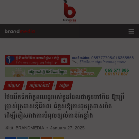
បរិស្ថាន
របៀបរស់នៅ
សង្គម
|
|
ថៃលើកទឹកចិត្តពលរដ្ឋរបស់ខ្លួនដែលជាកូនចៅចិន ឱ្យប្រើ
ប្រាស់ក្រដាសឌីជីថល ជំនួសឱ្យការដុតក្រដាសពិត
ដើម្បីចៀសវាងការបំពុលខ្យល់កាន់តែខ្លាំង
BRANDMEDIA
January 27, 2025