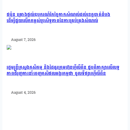
ជប៉ុន គ្រោងផ្តល់ឧបករណ៍កែច្នៃកាកសំណល់ដល់ខេត្តបាត់ដំបង
ដើម្បីជួយលើកកម្ពស់ប្រសិទ្ធភាពនៃការគ្រប់គ្រងសំណល់
August 7, 2026
រដ្ឋមន្រ្តីក្រសួងកសិកម្ម និងដៃគូរក្រុមហ៊ុនហ្វីលីពីន ជួបពិភាក្សាលើលទ្ធ
ភាពជំរុញការនាំចេញកសិផលអង្ករកម្ពុជា ចូលទីផ្សារហ្វីលីពីន
August 4, 2026