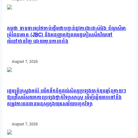
កម្ពុជា ទាមទារឲ្យថៃចាប់ផ្តើមជាបន្ទាន់នូវការងារវាស់វែង ខ័ណ្ឌសីមា
ព្រំដែនគោគ (JBC) និងអនុញ្ញាតឱ្យពលរដ្ឋភៀសសឹកវិលទៅ
លំនៅឋានវិញ ដោយគ្មានការរារាំង
August 7, 2026
រដ្ឋមន្រ្តីក្រសួងអប់រំ លើកទឹកចិត្តដល់សិស្សប្រឡងបាក់ឌុបឆ្នាំក្រោយៗ
ឱ្យជ្រើសរើសយកការប្រឡងថ្នាក់វិទ្យាសាស្ត្រ ដើម្បីឆ្លើយតបទៅនឹង
តម្រូវការធនធានមនុស្សក្នុងយុគសម័យបច្ចេកវិទ្យា
August 7, 2026