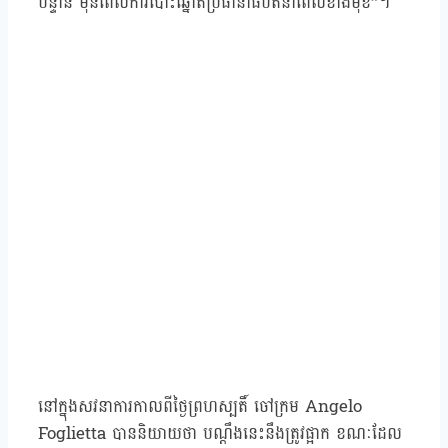
បន្ទាន់ មុនពេលការបោះឆ្នោតប្រធានាធិបតីនាពេលខាងមុខ”។
នៅក្នុងសវនាការកាលពីថ្ងៃព្រហស្បតិ៍ ចៅក្រម Angelo
Foglietta បាននិយាយថា បណ្តឹងនេះនឹងត្រូវផ្អាក ខណៈដែល