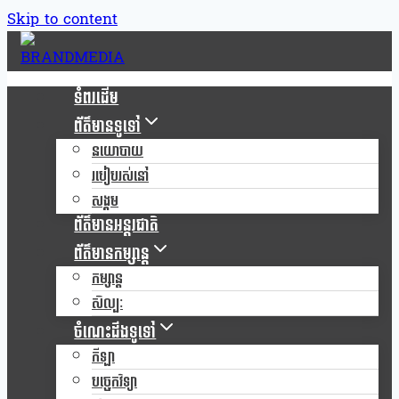
Skip to content
ទំពរដើម
ព័ត៌មានទូទៅ
នយោបាយ
របៀបរស់នៅ
សង្គម
ព័ត៌មានអន្តរជាតិ
ព័ត៌មានកម្សាន្ត
កម្សាន្ត
សិល្បៈ
ចំណេះដឹងទូទៅ
កីឡា
បច្ចេកវិទ្យា