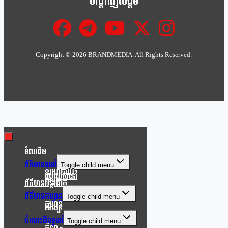
បណ្ដាញសង្គម
Copyright ©
2026 BRANDMEDIA. All Rights Reserved.
Clo
this
mod
ទំពរដើម
ព័ត៌មានទូទៅ
Toggle child menu
នយោបាយ
របៀបរស់នៅ
សង្គម
ព័ត៌មានអន្តរជាតិ
ព័ត៌មានកម្សាន្ត
Toggle child menu
កម្សាន្ត
សិល្បៈ
ចំណេះដឹងទូទៅ
Toggle child menu