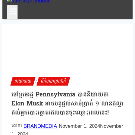
នយោបាយ
ព័ត៌មានអន្តរជាតិ
|
ចៅក្រមរដ្ឋ Pennsylvania បាននិយាយថា
Elon Musk អាចបន្តផ្តល់សាច់ប្រាក់ ១ លានដុល្លា
ដល់អ្នកបោះឆ្នោតដែលបានចុះឈ្មោះពេលនេះ!
BRANDMEDIA
November 1, 2024
November
1, 2024