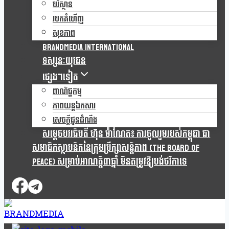
បរិស្ថាន
របកគំហើញ
សុខភាព
Brandmedia international
ទស្សនៈយុវជន
ផ្សេងៗទៀត
ពាណិជ្ជកម្ម
ភាពយន្តឯកសារ
សេចក្តីជូនដំណឹង
សម្តេចបវរធិបតី ហ៊ុន ម៉ាណែត៖ ការចូលរួមរបស់កម្ពុជា ជា
សមាជិកស្ថាបនិកនៃក្រុមប្រឹក្សាសន្តិភាព (The Board Of
Peace) សម្រាប់អាណត្តិ៣ឆ្នាំ មិនតម្រូវឱ្យបង់ថវិកាទេ