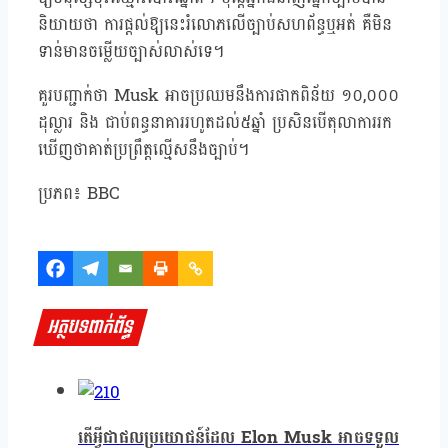
និយាយថា ការផ្តល់ឱ្យនេះរំលោភលើច្បាប់សហព័ន្ធឬអត់ គឺមិន
ទាន់មានចម្លើយច្បាស់លាស់ទេ។
គួរបញ្ជាក់ថា Musk អាចប្រឈមនឹងការផាកពិន័យ ១០,០០០
ដុល្លារ និង ជាប់ពន្ធនាគាររហូតដល់៥ឆ្នាំ ប្រសិនបើតុលាការរក
ឃើញថាគាត់ប្រព្រឹត្តល្មើសនឹងច្បាប់។
ប្រភព៖ BBC
អត្ថបទពាក់ព័ន្ធ
តើអ្វីជាផលប្រយោជន៍ដែល Elon Musk អាចទទួល