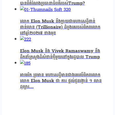
បានពីតំណែងប្រធានាធិបតីរបស់Trump?
លោក Elon Musk នឹងក្លាយជាមហាសេដ្ឋីពាន់
ពាន់លាន (Trillionaire) ដំបូងគេរបស់ពិភពលោក
នៅឆ្នាំ២០២៧ ខាងមុខ
Elon Musk និង Vivek Ramaswamy នឹង
ដឹកនាំក្រសួងដ៏សំខាន់ថ្មីមួយនៅក្នុងរដ្ឋបាល Trump
អាមេរិក ព្រមាន មហាសេដ្ឋីមានជាងគេលើពិភពលោក
លោក Elon Musk ថា ការ ផ្តល់ជូនរង្វាន់ ១ លាន
ដុល្លារ…