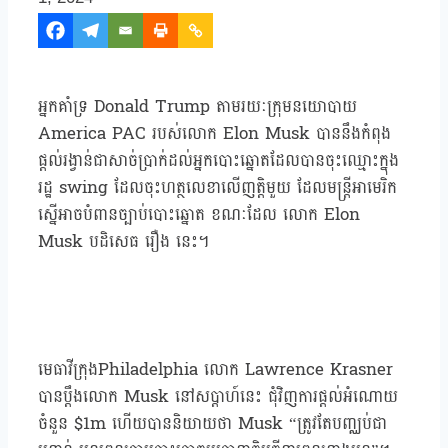
អ្នកគាំទ្រ Donald Trump តាមរយៈក្រុមនយោបាយ
America PAC របស់លោក Elon Musk បាននឹងកំពុង
ផ្តល់រង្វាន់ជាសាច់ប្រាក់ដល់អ្នកបោះឆ្នោតដែលបានចុះឈ្មោះក្នុង
រដ្ឋ swing ដែលចុះហត្ថលេខាលើញត្តិមួយ ដែលមន្ត្រីអាមេរិក
ស្នើអាចបំពានច្បាប់បោះឆ្នោត ខណៈដែល លោក Elon
Musk បដិសេធ រឿង នេះ។
មេធាវីក្រុងPhiladelphia លោក Lawrence Krasner
បានប្តឹងលោក Musk នៅសប្តាហ៍នេះ ជុំវិញការផ្ដល់អំណោយ
ចំនួន $1m ហើយបាននិយាយថា Musk “ត្រូវតែបញ្ឈប់ជា