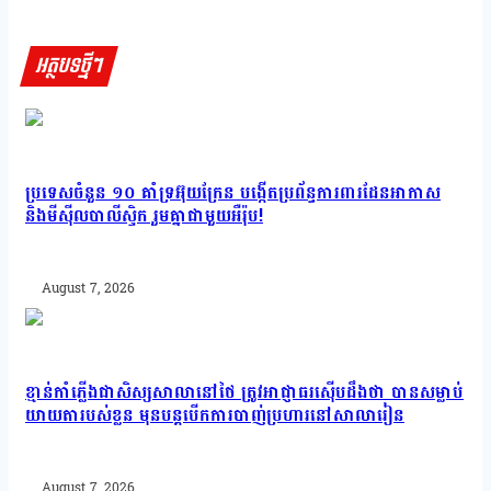
អត្ថបទថ្មីៗ
ប្រទេសចំនួន ១០ គាំទ្រអ៊ុយក្រែន បង្កើតប្រព័ន្ធការពារដែនអាកាស
និងមីស៊ីលបាលីស្ទិក រួមគ្នាជាមួយអឺរ៉ុប!
August 7, 2026
ខ្មាន់កាំភ្លើងជាសិស្សសាលានៅថៃ ត្រូវអាជ្ញាធរស៊ើបដឹងថា បានសម្លាប់
យាយតារបស់ខ្លួន មុនបន្តបើកការបាញ់ប្រហារនៅសាលារៀន
August 7, 2026