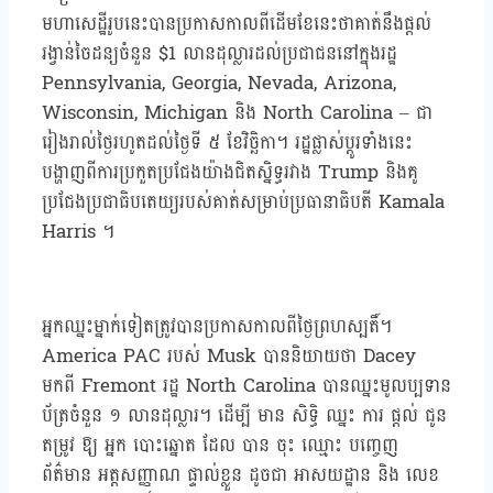
មហាសេដ្ឋីរូបនេះបានប្រកាសកាលពីដើមខែនេះថាគាត់នឹងផ្តល់
រង្វាន់ចៃដន្យចំនួន $1 លានដុល្លារដល់ប្រជាជននៅក្នុងរដ្ឋ
Pennsylvania, Georgia, Nevada, Arizona,
Wisconsin, Michigan និង North Carolina – ជា
រៀងរាល់ថ្ងៃរហូតដល់ថ្ងៃទី ៥ ខែវិច្ឆិកា។ រដ្ឋផ្លាស់ប្តូរទាំងនេះ
បង្ហាញពីការប្រកួតប្រជែងយ៉ាងជិតស្និទ្ធរវាង Trump និងគូ
ប្រជែងប្រជាធិបតេយ្យរបស់គាត់សម្រាប់ប្រធានាធិបតី Kamala
Harris ។
អ្នកឈ្នះម្នាក់ទៀតត្រូវបានប្រកាសកាលពីថ្ងៃព្រហស្បតិ៍។
America PAC របស់ Musk បាននិយាយថា Dacey
មកពី Fremont រដ្ឋ North Carolina បានឈ្នះមូលប្បទាន
ប័ត្រចំនួន ១ លានដុល្លារ។ ដើម្បី មាន សិទ្ធិ ឈ្នះ ការ ផ្តល់ ជូន
តម្រូវ ឱ្យ អ្នក បោះឆ្នោត ដែល បាន ចុះ ឈ្មោះ បញ្ចេញ
ព័ត៌មាន អត្តសញ្ញាណ ផ្ទាល់ខ្លួន ដូចជា អាសយដ្ឋាន និង លេខ