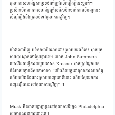
តុលាការសហព័ន្ធសម្រេចថាតើត្រូវលើករឿងក្តីនេះឬអត់។
ប្រសិនបើតុលាការសហព័ន្ធជ្រើសរើសមិនចាត់ការលើបញ្ហានេះ
សំណុំរឿងនឹងត្រលប់ទៅតុលាការរដ្ឋវិញ។
យ៉ាងណាមិញ វាទំនងជាមិនអាចដោះស្រាយករណីនេះ បានមុន
ការបោះឆ្នោតនៅថ្ងៃអង្គារទេ។ លោក John Summers
មេធាវីដែលធ្វើការជាមួយលោក Krasner បានប្រាប់អ្នកយក
ព័ត៌មានបន្ទាប់ពីសវនាការថា “យើងនឹងបន្តទៅតុលាការសហព័ន្ធ
ហើយយើងនឹងដោះស្រាយបញ្ហានៅទីនោះ ហើយស្វែងរកការ
បញ្ជូនរឿងនេះទៅតុលាការរដ្ឋវិញ” ។
Musk មិនបានបង្ហាញខ្លួននៅតុលាការទីក្រុង Philadelphia
សម្រាប់សវនាការនោះទេ។