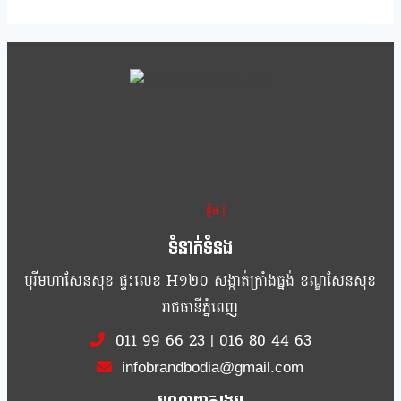
ខ្លឹម ខ្លី រហ័ស
ទំនាក់ទំនង
បុរីមហាសែនសុខ ផ្ទះលេខ H១២០ សង្កាត់ក្រាំងធ្នង់ ខណ្ឌសែនសុខ
រាជធានីភ្នំពេញ
011 99 66 23
|
016 80 44 63
infobrandbodia@gmail.com