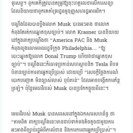
ទូរសព្ទ។ ពួកគេក៏ត្រូវបានតម្រូវឱ្យចុះហត្ថលេខាលើការសន្យា
ដែលនិយាយថាពួកគេគាំទ្ររដ្ឋធម្មនុញ្ញសហរដ្ឋអាមេរិក។
បណ្ដឹងដែលបានប្តឹងលោក Musk បានអះអាង ថាលោក
កំពុងតែរត់ការឆ្នោតខុសច្បាប់។ លោក Krasner បាននិយាយ
នៅក្នុងពាក្យបណ្ដឹងថា “America PAC និង Musk
កំពុងលួងលោមពលរដ្ឋទីក្រុង Philadelphia… “ឱ្យ
បោះឆ្នោតឱ្យលោក Donal Trump ហើយវាជាឆ្នោតខុស
ច្បាប់”។ បណ្តឹងនេះក៏ចោទប្រកាន់សហស្ថាបនិក Tesla ពីបទ
បំពានច្បាប់ការពារអ្នកប្រើប្រាស់ ដោយប្រើ “សេចក្តីថ្លែងការណ៍
បោកបញ្ឆោត មិនច្បាស់លាស់ ឬបំភាន់” ដែលអាចបង្កើតការភ័ន្ត
ច្រឡំ។ ប៉ុន្តែមេធាវីរបស់ Musk បានប្រកែកផ្ទុយពីនេះ។
មេធាវីរបស់ Musk បានសរសេរនៅក្នុងឯកសារសហព័ន្ធ ថា
“តាមពិត ពាក្យបណ្តឹងនេះមានជាប់ទាក់ទងតិចតួចជាមួយការ
អះអាងពីច្បាប់រដ្ឋអំពីភាពរំខាន និងការការពារអ្នកប្រើប្រាស់”។