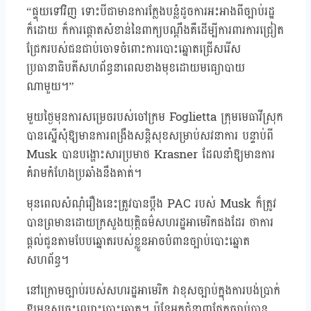
“ផ្ទុយទៅវិញ ទោះបីជាមានការក្លែងបន្លំដូចការអះអាងពីច្បាប់រដ្ឋ
ក៏ដោយ ក៏ការផ្តោតសំខាន់នៃពាក្យបណ្តឹងគឺដើម្បីការពារការជ្រៀត
ជ្រែករបស់ជនជាប់ចោទចំពោះការបោះឆ្នោតជ្រើសរើស
ប្រធានាធិបតីសហព័ន្ធនាពេលខាងមុខដោយមធ្យោបាយ
ណាមួយ។”
មួយថ្ងៃមុនការសម្រេចរបស់ចៅក្រម Foglietta ក្រុមមេធាវីស្រុក
បានស្នើសុំឱ្យមានការពង្រឹងសន្តិសុខសម្រាប់សវនាការ បន្ទាប់ពី
Musk បានបង្ហោះសារប្រមាថ Krasner ដែលនាំឱ្យមានការ
គំរាមកំហែងប្រឆាំងនឹងគាត់។
មុនពេលសំណុំរឿងនេះត្រូវបានប្តឹង PAC របស់ Musk ក៏ត្រូវ
បានព្រមានដោយក្រសួងយុត្តិធម៌សហរដ្ឋអាមេរិកផងដែរ ថាការ
ផ្តល់ជូនតាមបែបឆ្នោតរបស់ខ្លួនអាចបំពានច្បាប់បោះឆ្នោត
សហព័ន្ធ។
នៅក្រោមច្បាប់របស់សហរដ្ឋអាមេរិក វាខុសច្បាប់ក្នុងការបង់ប្រាក់
ឱ្យមនុស្សចុះឈ្មោះបោះឆ្នោត។ ប៉ុន្តែអ្នកជំនាញផ្នែកច្បាប់បាន