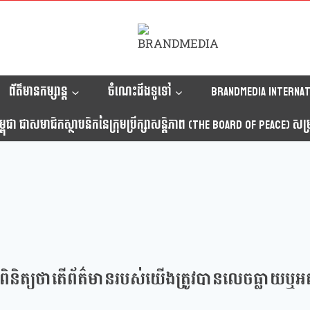
ព័ត៌មានកម្សាន្ត
ចំណេះដឹងទូទៅ
Brandmedia internat
ុជា ជាសមាជិកស្ថាបនិកនៃក្រុមប្រឹក្សាសន្តិភាព (The Board Of Peace) សម្រាប
ិនិត្យថាតើព័ត៌មានរបស់យើងត្រូវបានលេចធ្លាយឬអត