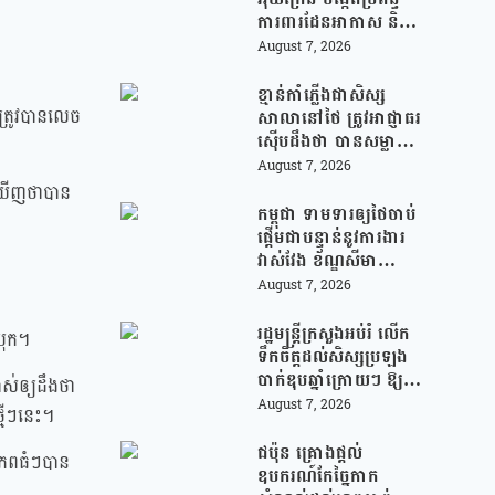
ការពារដែនអាកាស និងមី
ស៊ីលបាលីស្ទិក រួមគ្នាជា
August 7, 2026
មួយអឺរ៉ុប!
ខ្មាន់កាំភ្លើងជាសិស្ស
កត្រូវបានលេច
សាលានៅថៃ ត្រូវអាជ្ញាធរ
ស៊ើបដឹងថា បានសម្លាប់
យាយតារបស់ខ្លួន មុន
August 7, 2026
បន្តបើកការបាញ់ប្រហារ
កឃើញថាបាន
នៅសាលារៀន
កម្ពុជា ទាមទារឲ្យថៃចាប់
ផ្តើមជាបន្ទាន់នូវការងារ
វាស់វែង ខ័ណ្ឌសីមា
ព្រំដែនគោគ (JBC) និង
August 7, 2026
អនុញ្ញាតឱ្យពលរដ្ឋភៀ
សសឹកវិលទៅលំនៅឋាន
រដ្ឋមន្រ្តីក្រសួងអប់រំ លើក
បុក។
វិញ ដោយគ្មានការរារាំង
ទឹកចិត្តដល់សិស្សប្រឡង
បាក់ឌុបឆ្នាំក្រោយៗ ឱ្យ
ាស់ឲ្យដឹងថា
ជ្រើសរើសយកការប្រឡង
August 7, 2026
្មីៗនេះ។
ថ្នាក់វិទ្យាសាស្ត្រ ដើម្បី
ឆ្លើយតបទៅនឹងតម្រូវការ
ជប៉ុន គ្រោងផ្តល់
្រភពធំៗបាន
ធនធានមនុស្សក្នុងយុគ
ឧបករណ៍កែច្នៃកាក