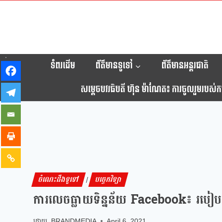
ទំពរដើម
ព័ត៌មានទូទៅ
ព័ត៌មានអន្តរជាតិ
សម្តេចបវរធិបតី ហ៊ុន ម៉ាណែត៖ ការចូលរួមរបស់កម្ព
ចំណេះដឹងទូទៅ
បច្ចេកវិទ្យា
|
ការលេចធ្លាយទិន្នន័យ Facebook៖ របៀបព
BRANDMEDIA
April 6, 2021