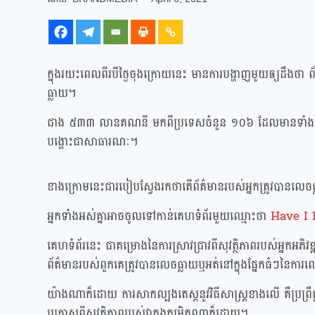
ក្នុងរយះពេលពីរបីថ្ងៃចុងក្រោយនេះ​​ មានការបង្ហាញមួយឲ្យដឹងថា
ធ្លាយ។
ជាង ៥៣៣ លានគណនី មកពីប្រទេសចំនួន ១០៦ ដែលមានទាំងលេខទូ
បង្ហោះជាសាធារណៈ។
ខាងក្រោមនេះជារបៀបស្វែងរកថាតើព័ត៌មានរបស់អ្នកត្រូវបានលេច
អ្នកទាំងអស់គ្នាអាចចូលទៅកាន់គេហទំព័រមួយឈ្មោះថា
Have I
គេហទំព័រនេះ ជាគម្រោងនៃការស្រាវជ្រាវពីសុវត្ថិភាពរបស់អ្នកអ
ព័ត៌មានរបស់ពួកគេត្រូវបានលេចធ្លាយឬអត់នៅក្នុងផ្នែកធំៗនៃកា
យ៉ាងណាក៏ដោយ ការសាកល្បងតេស្តនូវវិធីសាស្រ្តខាងលេី គឺប្រព្រឹត
ប្រកាសពីសុវត្ថិភាពរបស់វាក្នុងកម្រិតណាក៏ដោយ។