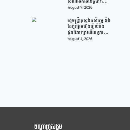
សម័យបច្ចេកវិទ្យា
សំណល់ដល់ខេត្តបាត់
ដំបង ដើម្បីជួយលើក
August 7, 2026
កម្ពស់ប្រសិទ្ធភាពនៃការ
គ្រប់គ្រងសំណល់
រដ្ឋមន្រ្តីក្រសួងកសិកម្ម និង
ដៃគូរក្រុមហ៊ុនហ្វីលីពីន
ជួបពិភាក្សាលើលទ្ធភាព
ជំរុញការនាំចេញកសិផល
August 4, 2026
អង្ករកម្ពុជា ចូលទីផ្សារ
ហ្វីលីពីន
បណ្ដាញសង្គម