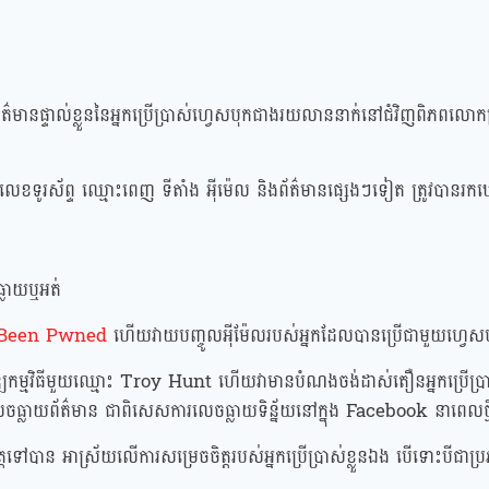
 ព័ត៌មានផ្ទាល់ខ្លួននៃអ្នកប្រើប្រាស់ហ្វេសបុកជាងរយលាននាក់នៅជំវិញពិភពលោ
រស័ព្ទ ឈ្មោះពេញ ទីតាំង អ៉ីម៉េល និងព័ត៌មានផ្សេងៗទៀត ត្រូវបានរ
ធ្លាយឬអត់
 Been Pwned
ហើយវាយបញ្ចូលអ៉ីម៉ែលរបស់អ្នកដែលបានប្រើជាមួយហ្វេស
ភិវឌ្ឍកម្មវិធីមួយឈ្មោះ Troy Hunt ហើយវាមានបំណងចង់ដាស់តឿនអ្នកប្រេីប្រ
រលេចធ្លាយព័ត៌មាន ជាពិសេសការលេចធ្លាយទិន្ន័យនៅក្នុង Facebook នាពេលថ
្តទៅបាន អាស្រ័យលេីការសម្រេចចិត្តរបស់អ្នកប្រេីប្រាស់ខ្លួនឯង បេីទោះបីជាប