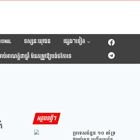
ional
ទស្សនៈយុវជន
ផ្សេងៗទៀត
់អាណត្តិ៣ឆ្នាំ មិនតម្រូវឱ្យបង់ថវិកាទេ
អត្ថបទថ្មីៗ
់
ប្រទេសចំនួន ១០ គាំទ្រ
អ៊ុយក្រែន បង្កើតប្រព័ន្ធ