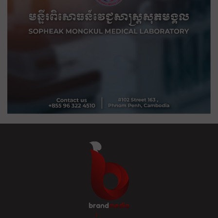
ខ្លឹម ខ្លី រហ័ស