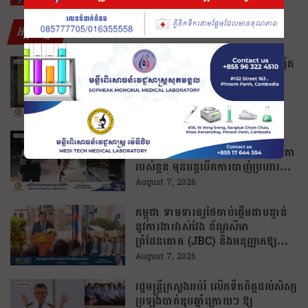
អត្ថបទថ្មីៗ
ប្រទេសចំនួន ១០ គាំទ្រអ៊ុយក្រែន បង្កើត
ប្រព័ន្ធការពារដែនអាកាស និងមីស៊ីល
បាលីស្ទិក រួមគ្នាជាមួយអឺរ៉ុប!
August 7, 2026
ខ្មាន់កាំភ្លើងជាសិស្សសាលានៅថៃ ត្រូវ
អាជ្ញាធរស៊ើបដឹងថា បានសម្លាប់យាយតា
របស់ខ្លួន មុនបន្តបើកការបាញ់ប្រហារនៅ
សាលារៀន
August 7, 2026
កម្ពុជា ទាមទារឲ្យថៃចាប់ផ្តើមជាបន្ទាន់
នូវការងារវាស់វែង ខ័ណ្ឌសីមា
ព្រំដែនគោគ (JBC) និងអនុញ្ញាតឱ្យ
ពលរដ្ឋភៀសសឹកវិលទៅលំនៅឋានវិញ
August 7, 2026
ដោយគ្មានការរារាំង
រដ្ឋមន្រ្តីក្រសួងអប់រំ លើកទឹកចិត្តដល់សិស្ស
ប្រឡងបាក់ឌុបឆ្នាំក្រោយៗ ឱ្យ