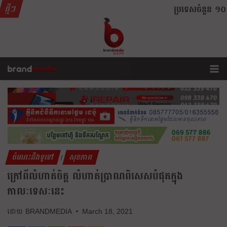
ថ្មីៗ
ប្រទេសចំនួន ១០ គាំទ
ចំណេះដឹងទូទៅ
សុខភាព
|
ក្រៅពីលំហាត់ចិត្ត លំហាត់ប្រាណពិសេសបំផុតក្នុង
កាលៈទេសៈនេះ
BRANDMEDIA
March 18, 2021