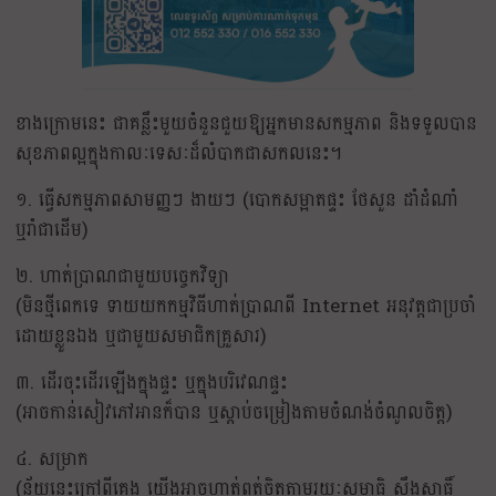
ខាងក្រោមនេះ ជាគន្លឹះមួយចំនួនជួយឱ្យអ្នកមានសកម្មភាព និងទទួលបាន
សុខភាពល្អក្នុងកាលៈទេសៈដ៏លំបាកជាសកលនេះ។
១. ធ្វេីសកម្មភាពសាមញ្ញៗ ងាយៗ (បោកសម្អាតផ្ទះ ថែសួន ដាំដំណាំ
ឬរាំជាដេីម)
២. ហាត់ប្រាណជាមួយបច្ចេកវិទ្យា
(មិនថ្មីពេកទេ ទាយយកកម្មវិធីហាត់ប្រាណពី Internet អនុវត្តជាប្រចាំ
ដោយខ្លួនឯង ឬជាមួយសមាជិកគ្រួសារ)
៣. ដេីរចុះដេីរឡេីងក្នុងផ្ទះ ឬក្នុងបរិវេណផ្ទះ
(អាចកាន់សៀវភៅអានក៏បាន ឬស្តាប់ចម្រៀងតាមចំណង់ចំណូលចិត្ត)
៤. សម្រាក
(ន័យនេះក្រៅពីគេង យេីងអាចហាត់ពត់ចិត្តតាមរយៈសមាធិ ស្មឹងស្មាធិ៍