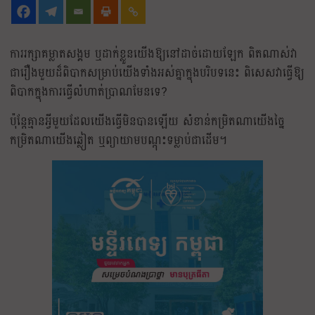
ការរក្សាគម្លាតសង្គម ឬដាក់ខ្លួនយេីងឱ្យនៅដាច់ដោយឡែក ពិតណាស់វា
ជារឿងមួយដ៏ពិបាកសម្រាប់យេីងទាំងអស់គ្នាក្នុងបរិបទនេះ ពិសេសវាធ្វើឱ្យ
ពិបាកក្នុងការធ្វើលំហាត់ប្រាណមែនទេ?
ប៉ុន្តែគ្មានអ្វីមួយដែលយេីងធ្វេីមិនបានឡេីយ សំខាន់កម្រិតណាយេីងច្នៃ
កម្រិតណាយេីងឆ្លៀត ឬព្យាយាមបណ្តុះទម្លាប់ជាដេីម។