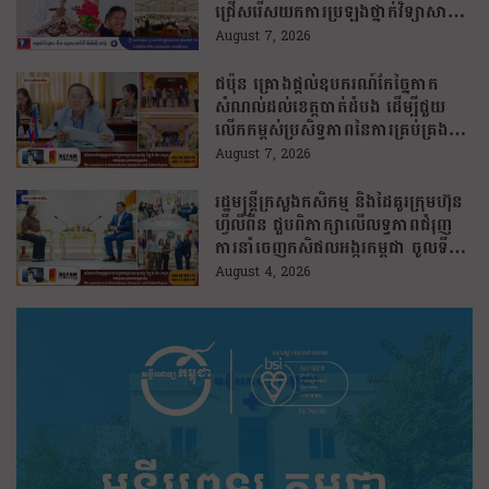
ជ្រើសរើសយកការប្រឡងថ្នាក់វិទ្យាសាស្ត្រ
ដើម្បីឆ្លើយតបទៅនឹងតម្រូវការធនធាន
August 7, 2026
មនុស្សក្នុងយុគសម័យបច្ចេកវិទ្យា
ជប៉ុន គ្រោងផ្តល់ឧបករណ៍កែច្នៃកាក
សំណល់ដល់ខេត្តបាត់ដំបង ដើម្បីជួយ
លើកកម្ពស់ប្រសិទ្ធភាពនៃការគ្រប់គ្រង
សំណល់
August 7, 2026
រដ្ឋមន្រ្តីក្រសួងកសិកម្ម និងដៃគូរក្រុមហ៊ុន
ហ្វីលីពីន ជួបពិភាក្សាលើលទ្ធភាពជំរុញ
ការនាំចេញកសិផលអង្ករកម្ពុជា ចូលទី
ផ្សារហ្វីលីពីន
August 4, 2026