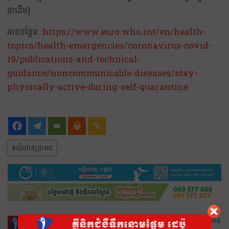
ជាដេីម)
អានបន្ថែម:
https://www.euro.who.int/en/health-
topics/health-emergencies/coronavirus-covid-
19/publications-and-technical-
guidance/noncommunicable-diseases/stay-
physically-active-during-self-quarantine
#
លំហាត់ប្រាណ