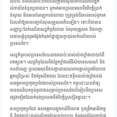
លំដាប់ ជាពិសេសប៉ះពាល់ដល់ក្រុមចំណូលទាបដែលជាផ្នែក
សំខាន់នៃចំនួនប្រជាជន។ ពួកគេអាចប្រឈមមុខនឹងវិបត្តិប្រាក់
ចំណូល មិនអាចបំពេញការចំណាយ ឬទ្រទ្រង់ជីវភាពរបស់ពួកគេ
ដែលនាំឱ្យមានបញ្ហាបំណុលគ្រួសារកើនឡើង។ ទោះបីជាមាន
សញ្ញាខ្លះនៃកំណើនសេដ្ឋកិច្ចក៏ដោយ បំណុលគ្រួសារ និងបញ្ហា
រចនាសម្ព័ន្ធយូរអង្វែងកំពុងបំផ្លាញសក្តានុពលកំណើនរបស់
ប្រទេសថៃ។
សេដ្ឋកិច្ចរបស់ប្រទេសថៃបានរងផលប៉ះពាល់យ៉ាងខ្លាំងដោយជំងឺ
រាតត្បាត។ សេដ្ឋកិច្ចដែលពឹងផ្អែកខ្លាំងលើវិស័យទេសចរណ៍ និង
ការនាំចេញ ប្រឈមមុខនឹងបញ្ហាដោយសារការផ្លាស់ប្តូរឥរិយាបថ
អ្នកប្រើប្រាស់ និងគំរូផលិតផល ដែលជះឥទ្ធិពលយ៉ាងខ្លាំងដល់
សមត្ថភាពប្រកួតប្រជែងរបស់ប្រទេសថៃ។ កត្តានេះបាននាំឲ្យ
មានផលវិបាកធ្ងន់ធ្ងរជាងសម្រាប់ប្រទេសថៃបើធៀបនឹងប្រទេស
ផ្សេងទៀតដែលកំពុងប្រឈមនឹងវិបត្តិស្រដៀងគ្នានេះ។
ភាពប្រកួតប្រជែង អសមត្ថភាពក្នុងការវិនិយោគ ឬពង្រីកអាជីវកម្ម
ថ្មី និងផលប៉ះពាល់លើក្រុមដែលទន់ខ្សោយ កំពុងរួមចំណែកយ៉ាង