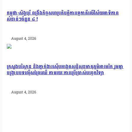
កម្ពុជា-សិង្ហបុរី ពង្រឹងកិច្ចសហប្រតិបត្តិការទ្វេភាគីលើវិស័យអាទិភាព
សំខាន់ៗចំនួន ៤ !
August 4, 2026
ក្រសួងបរិស្ថាន និងភ្នាក់ងារស៊ើបអង្កេតសន្តិសុខមាតុភូមិអាមេរិក រួមគ្នា
បង្រ្កាបបទល្មើសព្រៃឈើ តាមរយៈការប្រើប្រាស់បច្ចេកវិទ្យា
August 4, 2026