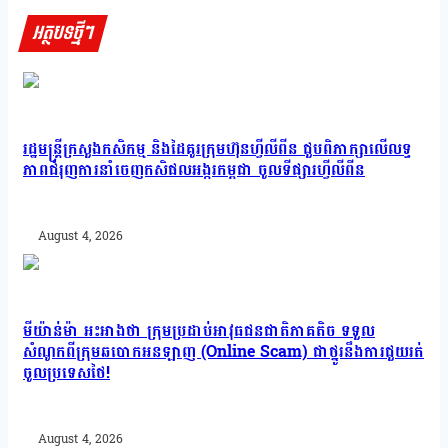
អត្ថបទថ្មីៗ
រដ្ឋមន្រ្តីក្រសួងកសិកម្ម និងដៃគូរក្រុមហ៊ុនហ្វីលីពីន ជួបពិភាក្សាលើលទ្ធ
ភាពជំរុញការនាំចេញកសិផលអង្ករកម្ពុជា ចូលទីផ្សារហ្វីលីពីន
August 4, 2026
មីយ៉ាន់ម៉ា អះអាងថា ក្រុមប្រដាប់អាវុធជនជាតិភាគតិច ទទួល
សំណូកពីក្រុមឆបោកអនឡាញ (Online Scam) ជាថ្នូរនឹងការជួយរត់
ចូលប្រទេសថៃ!
August 4, 2026