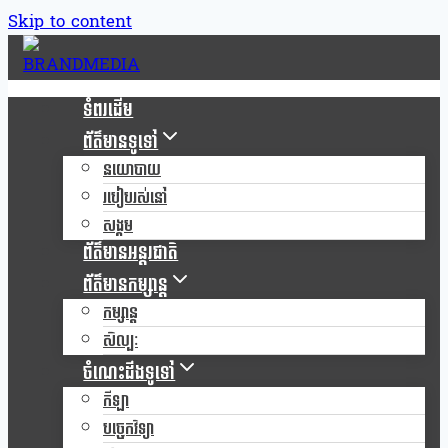
Skip to content
ទំពរដើម
ព័ត៌មានទូទៅ
នយោបាយ
របៀបរស់នៅ
សង្គម
ព័ត៌មានអន្តរជាតិ
ព័ត៌មានកម្សាន្ត
កម្សាន្ត
សិល្បៈ
ចំណេះដឹងទូទៅ
កីឡា
បច្ចេកវិទ្យា