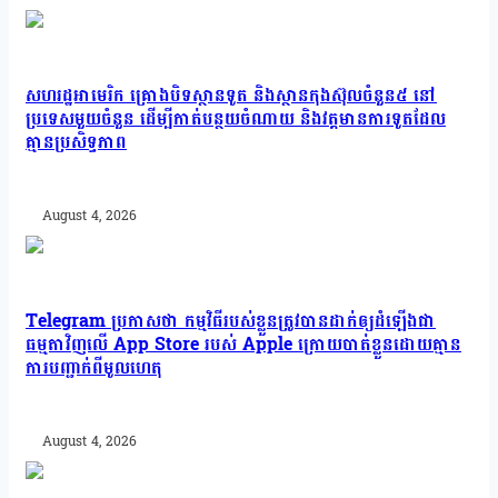
សហរដ្ឋអាមេរិក គ្រោងបិទស្ថានទូត និងស្ថានកុងស៊ុលចំនួន៥ នៅ
ប្រទេសមួយចំនួន ដើម្បីកាត់បន្ថយចំណាយ និងវត្តមានការទូតដែល
គ្មានប្រសិទ្ធភាព
August 4, 2026
Telegram ប្រកាសថា កម្មវិធីរបស់ខ្លួនត្រូវបានដាក់ឲ្យដំឡើងជា
ធម្មតាវិញលើ App Store របស់ Apple ក្រោយបាត់ខ្លួនដោយគ្មាន
ការបញ្ជាក់ពីមូលហេតុ
August 4, 2026