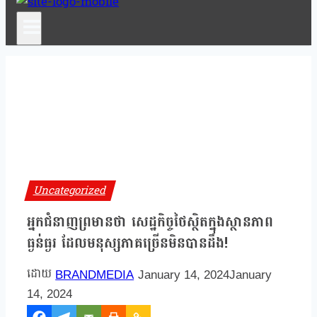
Uncategorized
អ្នកជំនាញព្រមានថា សេដ្ឋកិច្ចថៃស្ថិតក្នុងស្ថានភាព
ធ្ងន់ធ្ងរ ដែលមនុស្សភាគច្រើនមិនបានដឹង!
BRANDMEDIA
January 14, 2024
January
14, 2024