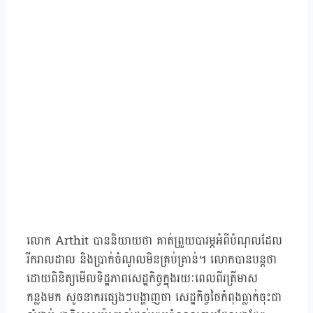
លោក Arthit បាននិយាយថា គាត់ព្រួយបារម្ភអំពីបំណុលដែល
រីករាលដាល និងប្រាក់ចំណូលមិនគ្រប់គ្រាន់។ លោកបានបន្តថា
ដោយពិនិត្យមើលទិដ្ឋភាពសេដ្ឋកិច្ចក្នុងរយៈពេលពីរត្រីមាស
កន្លងមក សូចនាករផ្សេងៗបង្ហាញថា សេដ្ឋកិច្ចថៃកំពុងធ្លាក់ចុះជា