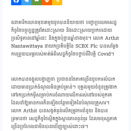
ធនាគារិកឈានមុខគេមួយរូបបាននិយាយថា បញ្ហាប្រឈមសេដ្ឋ
កិច្ចថៃបច្ចុប្បន្នត្រូវតែដោះស្រាយ និងដោះស្រាយប្រកបដោយ
ប្រសិទ្ធភាពនៅឆ្នាំនេះ និងក្នុងប៉ុន្មានឆ្នាំខាងមុខ។ លោក Arthit
Nantawittaya នាយកប្រតិបត្តិនៃ SCBX Plc បានសម្តែង
ការព្រួយបារម្ភរបស់គាត់អំពីសេដ្ឋកិច្ចថៃបន្ទាប់ពីវិបត្តិ Covid។
លោកបានចង្អុលបង្ហាញថា ប្រជាជនថៃភាគច្រើនជួបការលំបាក
ដោយមានប្រាក់ចំណូលមិនគ្រប់គ្រាន់។ បុគ្គលមួយចំនួនត្រូវងាក
ទៅរកប្រាក់កម្ចីសម្រាប់ការចំណាយលើការរស់នៅរបស់ពួកគេ
ដែលនាំឱ្យមានការកើនឡើងបន្ថែមទៀតនៃបំណុលគ្រួសារ។
លោក Arthit បានសង្កត់ធ្ងន់លើតម្រូវការជំនួយ និងបាន
ព្រមានថា សេដ្ឋកិច្ចថៃស្ថិតក្នុងស្ថានភាពធ្ងន់ធ្ងរ ដែលមនុស្សភាគ
ច្រើនប្រហែលជាមិនបានឃើញច្បាស់នោះទេ។