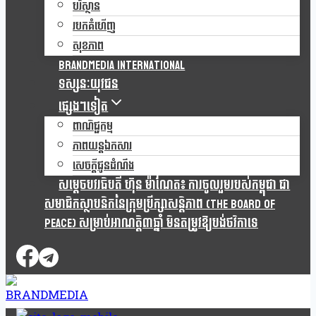
បរិស្ថាន
របកគំហើញ
សុខភាព
Brandmedia international
ទស្សនៈយុវជន
ផ្សេងៗទៀត
ពាណិជ្ជកម្ម
ភាពយន្តឯកសារ
សេចក្តីជូនដំណឹង
សម្តេចបវរធិបតី ហ៊ុន ម៉ាណែត៖ ការចូលរួមរបស់កម្ពុជា ជា
សមាជិកស្ថាបនិកនៃក្រុមប្រឹក្សាសន្តិភាព (The Board Of
Peace) សម្រាប់អាណត្តិ៣ឆ្នាំ មិនតម្រូវឱ្យបង់ថវិកាទេ