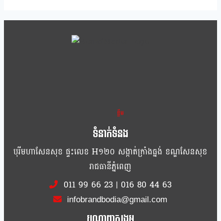
ខ្លឹម ខ្លី រហ័ស
ទំនាក់ទំនង
បុរីមហាសែនសុខ ផ្ទះលេខ H១២០ សង្កាត់ក្រាំងធ្នង់ ខណ្ឌសែនសុខ
រាជធានីភ្នំពេញ
011 99 66 23
|
016 80 44 63
infobrandbodia@gmail.com
បណ្ដាញសង្គម