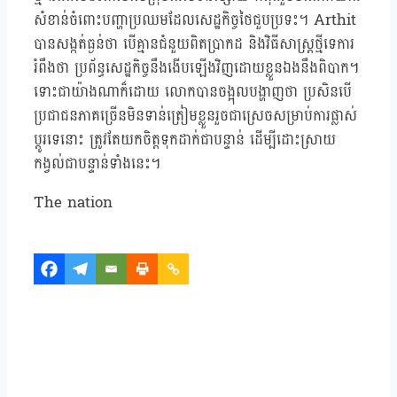
សំខាន់ចំពោះបញ្ហាប្រឈមដែលសេដ្ឋកិច្ចថៃជួបប្រទះ។ Arthit
បានសង្កត់ធ្ងន់ថា បើគ្មានជំនួយពិតប្រាកដ និងវិធីសាស្ត្រថ្មីទេការ
រំពឹងថា ប្រព័ន្ធសេដ្ឋកិច្ចនឹងងើបឡើងវិញដោយខ្លួនឯងនឹងពិបាក។
ទោះជាយ៉ាងណាក៏ដោយ លោកបានចង្អុលបង្ហាញថា ប្រសិនបើ
ប្រជាជនភាគច្រើនមិនទាន់ត្រៀមខ្លួនរួចជាស្រេចសម្រាប់ការផ្លាស់
ប្តូរទេនោះ ត្រូវតែយកចិត្តទុកដាក់ជាបន្ទាន់ ដើម្បីដោះស្រាយ
កង្វល់ជាបន្ទាន់ទាំងនេះ។
The nation