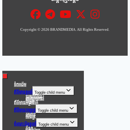
Copyright ©
2026 BRANDMEDIA. All Rights Reserved.
Clo
this
mod
ទំពរដើម
ព័ត៌មានទូទៅ
Toggle child menu
នយោបាយ
របៀបរស់នៅ
សង្គម
ព័ត៌មានអន្តរជាតិ
ព័ត៌មានកម្សាន្ត
Toggle child menu
កម្សាន្ត
សិល្បៈ
ចំណេះដឹងទូទៅ
Toggle child menu
កីឡា