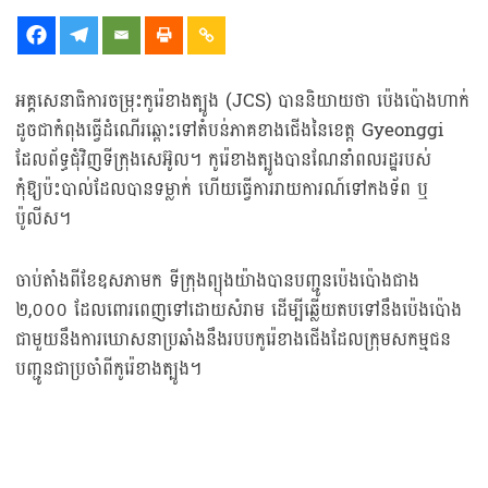
អគ្គសេនាធិការចម្រុះកូរ៉េខាងត្បូង (JCS) បាននិយាយថា ប៉េងប៉ោងហាក់
ដូចជាកំពុងធ្វើដំណើរឆ្ពោះទៅតំបន់ភាគខាងជើងនៃខេត្ត Gyeonggi
ដែលព័ទ្ធជុំវិញទីក្រុងសេអ៊ូល។ កូរ៉េខាងត្បូងបានណែនាំពលរដ្ឋរបស់
កុំឱ្យប៉ះបាល់ដែលបានទម្លាក់ ហើយធ្វើការរាយការណ៍ទៅកងទ័ព ឬ
ប៉ូលីស។
ចាប់តាំងពីខែឧសភាមក ទីក្រុងព្យុងយ៉ាងបានបញ្ជូនប៉េងប៉ោងជាង
២,០០០ ដែលពោរពេញទៅដោយសំរាម ដើម្បីឆ្លើយតបទៅនឹងប៉េងប៉ោង
ជាមួយនឹងការឃោសនាប្រឆាំងនឹងរបបកូរ៉េខាងជើងដែលក្រុមសកម្មជន
បញ្ជូនជាប្រចាំពីកូរ៉េខាងត្បូង។