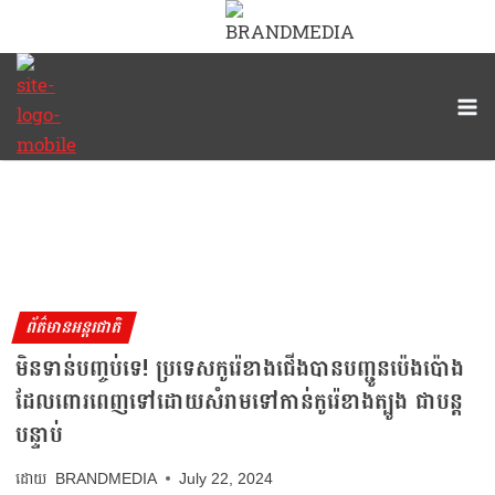
ព័ត៌មានអន្តរជាតិ
មិនទាន់បញ្ចប់ទេ! ប្រទេសកូរ៉េខាងជើងបានបញ្ជូនប៉េងប៉ោង
ដែលពោរពេញទៅដោយសំរាមទៅកាន់កូរ៉េខាងត្បូង ជាបន្ត
បន្ទាប់
BRANDMEDIA
July 22, 2024