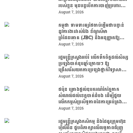
របស់ខ្លួន មុនបន្តបើកការបាញ់ប្រហារនៅ
សាលារៀន
August 7, 2026
កម្ពុជា ទាមទារឲ្យថៃចាប់ផ្តើមជាបន្ទាន់
នូវការងារវាស់វែង ខ័ណ្ឌសីមា
ព្រំដែនគោគ (JBC) និងអនុញ្ញាតឱ្យ
ពលរដ្ឋភៀសសឹកវិលទៅលំនៅឋានវិញ
August 7, 2026
ដោយគ្មានការរារាំង
រដ្ឋមន្រ្តីក្រសួងអប់រំ លើកទឹកចិត្តដល់សិស្ស
ប្រឡងបាក់ឌុបឆ្នាំក្រោយៗ ឱ្យ
ជ្រើសរើសយកការប្រឡងថ្នាក់វិទ្យាសាស្ត្រ
ដើម្បីឆ្លើយតបទៅនឹងតម្រូវការធនធាន
August 7, 2026
មនុស្សក្នុងយុគសម័យបច្ចេកវិទ្យា
ជប៉ុន គ្រោងផ្តល់ឧបករណ៍កែច្នៃកាក
សំណល់ដល់ខេត្តបាត់ដំបង ដើម្បីជួយ
លើកកម្ពស់ប្រសិទ្ធភាពនៃការគ្រប់គ្រង
សំណល់
August 7, 2026
រដ្ឋមន្រ្តីក្រសួងកសិកម្ម និងដៃគូរក្រុមហ៊ុន
ហ្វីលីពីន ជួបពិភាក្សាលើលទ្ធភាពជំរុញ