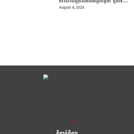
ការនាំចេញកសិផលអង្ករកម្ពុជា ចូលទី
ផ្សារហ្វីលីពីន
August 4, 2026
ខ្លឹម ខ្លី រហ័ស