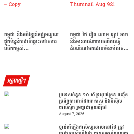
កម្ពុជា នឹងអភិវឌ្ឍន៍មជ្ឈមណ្ឌល
កម្ពុជា ថៃ វៀត ណាម ឡាវ អាច
ផ្ទុកទិន្នន័យជាតិឆ្ពោះទៅរកការ
នឹងមានការឯកភាពលើការធ្វើ
លើកកម្ពស់
ដំណើរទៅមកដោយមិនចាំបាច់
រដ្ឋាភិបាលអេឡិចត្រូនិក
មានទិដ្ឋាការដាច់ដោយឡែក
អត្ថបទថ្មីៗ
ប្រទេសចំនួន ១០ គាំទ្រអ៊ុយក្រែន បង្កើត
ប្រព័ន្ធការពារដែនអាកាស និងមីស៊ីល
បាលីស្ទិក រួមគ្នាជាមួយអឺរ៉ុប!
August 7, 2026
ខ្មាន់កាំភ្លើងជាសិស្សសាលានៅថៃ ត្រូវ
អាជ្ញាធរស៊ើបដឹងថា បានសម្លាប់យាយតា