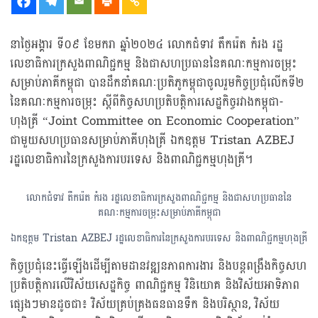
នាថ្ងៃអង្គារ ទី០៩ ខែមករា ឆ្នាំ២០២៤ លោកជំទាវ តឹករ៉េត កំរង រដ្ឋ
លេខាធិការក្រសួងពាណិជ្ជកម្ម និងជាសហប្រធាននៃគណៈកម្មការចម្រុះ
សម្រាប់ភាគីកម្ពុជា បានដឹកនាំគណៈប្រតិភូកម្ពុជាចូលរួមកិច្ចប្រជុំលើកទី២
នៃគណៈកម្មការចម្រុះ ស្ដីពីកិច្ចសហប្រតិបត្តិការសេដ្ឋកិច្ចរវាងកម្ពុជា-
ហុងគ្រី “Joint Committee on Economic Cooperation”
ជាមួយសហប្រធានសម្រាប់ភាគីហុងគ្រី ឯកឧត្តម Tristan AZBEJ
រដ្ឋលេខាធិការនៃក្រសួងការបរទេស និងពាណិជ្ជកម្មហុងគ្រី។
លោកជំទាវ តឹករ៉េត កំរង រដ្ឋលេខាធិការក្រសួងពាណិជ្ជកម្ម និងជាសហប្រធាននៃ
គណៈកម្មការចម្រុះសម្រាប់ភាគីកម្ពុជា
ឯកឧត្តម Tristan AZBEJ រដ្ឋលេខាធិការនៃក្រសួងការបរទេស និងពាណិជ្ជកម្មហុងគ្រី
កិច្ចប្រជុំនេះធ្វើឡើងដើម្បីតាមដានវឌ្ឍនភាពការងារ និងបន្តពង្រឹងកិច្ចសហ
ប្រតិបត្តិការលើវិស័យសេដ្ឋកិច្ច ពាណិជ្ជកម្ម វិនិយោគ និងវិស័យអាទិភាព
ផ្សេងៗមានដូចជា៖ វិស័យគ្រប់គ្រងធនធានទឹក និងបរិស្ថាន, វិស័យ