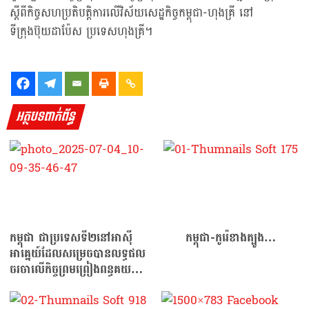
ស្តីពីកិច្ចសហប្រតិបត្តិការលើវិស័យសេដ្ឋកិច្ចកម្ពុជា-ហុងគ្រី នៅ
ទីក្រុងប៊ុយដាប៉ែស ប្រទេសហុងគ្រី។
អត្ថបទពាក់ព័ន្ធ
កម្ពុជា ជាប្រទេសទី២នៅអាស៊ី
កម្ពុជា-កូរ៉េខាងត្បូង…
អាគ្នេយ៍ដែលសម្រេចបានលទ្ធផល
ចរចាលើកិច្ចព្រមព្រៀងពន្ធគយ
បដិការជាមួយសហរដ្ឋអាម៉េរិក!