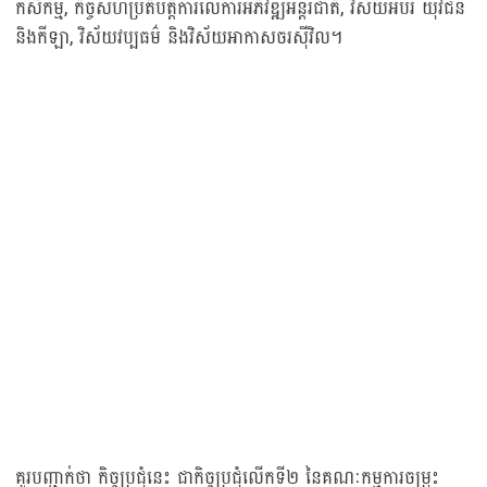
កសិកម្ម, កិច្ចសហប្រតិបត្តិការលើការអភិវឌ្ឍអន្តរជាតិ, វិស័យអប់រំ យុវជន
និងកីឡា, វិស័យវប្បធម៌ និងវិស័យអាកាសចរស៊ីវិល។
គួរបញ្ជាក់ថា កិច្ចប្រជុំនេះ ជាកិច្ចប្រជុំលើកទី២ នៃគណៈកម្មការចម្រុះ