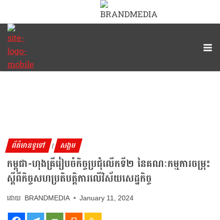
ព័ត៌មានទូទៅ
សង្គម
|
កម្ពុជា-ហុងគ្រីរៀបចំកិច្ចប្រជុំលើកទី២ នៃគណៈកម្មការចម្រុះ
ស្តីពីកិច្ចសហប្រតិបត្តិការលើវិស័យសេដ្ឋកិច្ច
BRANDMEDIA
January 11, 2024