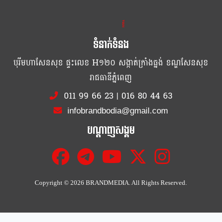
ខ្លឹម ខ្លី រហ័ស
ទំនាក់ទំនង
បុរីមហាសែនសុខ ផ្ទះលេខ H១២០ សង្កាត់ក្រាំងធ្នង់ ខណ្ឌសែនសុខ
រាជធានីភ្នំពេញ
011 99 66 23
|
016 80 44 63
infobrandbodia@gmail.com
បណ្ដាញសង្គម
Copyright ©
2026 BRANDMEDIA. All Rights Reserved.