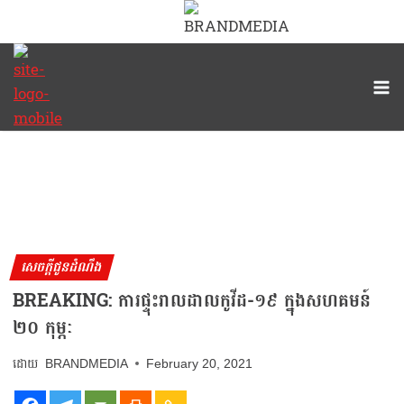
សេចក្តីជូនដំណឹង
BREAKING: ការផ្ទុះរាលដាលកូវីដ-១៩ ក្នុងសហគមន៍
២០ កុម្ភៈ
BRANDMEDIA
February 20, 2021