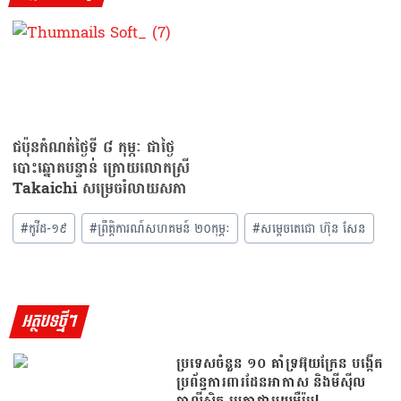
ជប៉ុនកំណត់ថ្ងៃទី ៨ កុម្ភៈ ជាថ្ងៃ
បោះឆ្នោតបន្ទាន់ ក្រោយលោកស្រី
Takaichi សម្រេចរំលាយសភា
#
កូវីដ-១៩
#
ព្រឹត្តិការណ៍សហគមន៍ ២០កុម្ភៈ
#
សម្ដេចតេជោ ហ៊ុន សែន
អត្ថបទថ្មីៗ
ប្រទេសចំនួន ១០ គាំទ្រអ៊ុយក្រែន បង្កើត
ប្រព័ន្ធការពារដែនអាកាស និងមីស៊ីល
បាលីស្ទិក រួមគ្នាជាមួយអឺរ៉ុប!