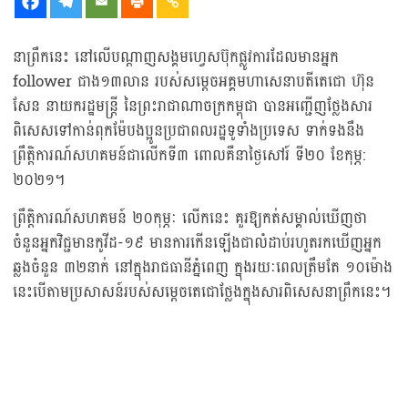
នាព្រឹកនេះ នៅលេីបណ្តាញសង្គមហ្វេសប៊ុកផ្លូវការដែលមានអ្នក
follower ជាង១៣លាន របស់សម្តេចអគ្គមហាសេនាបតីតេជោ ហ៊ុន
សែន នាយករដ្ឋមន្ត្រី នៃព្រះរាជាណាចក្រកម្ពុជា បានអញ្ជើញថ្លែងសារ
ពិសេសទៅកាន់ពុកម៉ែបងប្អូនប្រជាពលរដ្ឋទូទាំងប្រទេស ទាក់ទងនឹង
ព្រឹត្តិការណ៍សហគមន៍ជាលេីកទី៣ ពោលគឺនាថ្ងៃសៅរ៍ ទី២០ ខែកុម្ភ:
២០២១។
ព្រឹត្តិការណ៍សហគមន៍ ២០កុម្ភៈ លេីកនេះ គួរឱ្យកត់សម្គាល់ឃេីញថា
ចំនួនអ្នកវិជ្ជមានកូវីដ-១៩ មានការកេីនឡេីងជាលំដាប់រហូតរកឃើញអ្នក
ឆ្លងចំនួន ៣២នាក់ នៅក្នុងរាជធានីភ្នំពេញ ក្នុងរយៈពេលត្រឹមតែ ១០ម៉ោង
នេះបេីតាមប្រសាសន៍របស់សម្តេចតេជោថ្លែងក្នុងសារពិសេសនាព្រឹកនេះ។