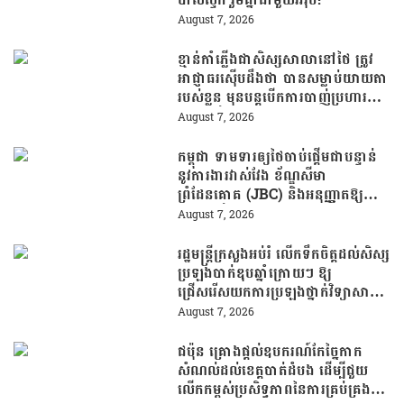
August 7, 2026
ខ្មាន់កាំភ្លើងជាសិស្សសាលានៅថៃ ត្រូវ
អាជ្ញាធរស៊ើបដឹងថា បានសម្លាប់យាយតា
របស់ខ្លួន មុនបន្តបើកការបាញ់ប្រហារនៅ
សាលារៀន
August 7, 2026
កម្ពុជា ទាមទារឲ្យថៃចាប់ផ្តើមជាបន្ទាន់
នូវការងារវាស់វែង ខ័ណ្ឌសីមា
ព្រំដែនគោគ (JBC) និងអនុញ្ញាតឱ្យ
ពលរដ្ឋភៀសសឹកវិលទៅលំនៅឋានវិញ
August 7, 2026
ដោយគ្មានការរារាំង
រដ្ឋមន្រ្តីក្រសួងអប់រំ លើកទឹកចិត្តដល់សិស្ស
ប្រឡងបាក់ឌុបឆ្នាំក្រោយៗ ឱ្យ
ជ្រើសរើសយកការប្រឡងថ្នាក់វិទ្យាសាស្ត្រ
ដើម្បីឆ្លើយតបទៅនឹងតម្រូវការធនធាន
August 7, 2026
មនុស្សក្នុងយុគសម័យបច្ចេកវិទ្យា
ជប៉ុន គ្រោងផ្តល់ឧបករណ៍កែច្នៃកាក
សំណល់ដល់ខេត្តបាត់ដំបង ដើម្បីជួយ
លើកកម្ពស់ប្រសិទ្ធភាពនៃការគ្រប់គ្រង