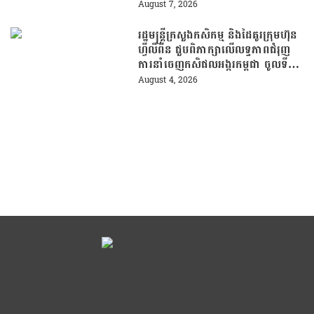
សំណល់
August 7, 2026
រដ្ឋមន្រ្តីក្រសួងកសិកម្ម និងដៃគូរក្រុមហ៊ុន
ហ្វីលីពីន ជួបពិភាក្សាលើលទ្ធភាពជំរុញ
ការនាំចេញកសិផលអង្ករកម្ពុជា ចូលទី
ផ្សារហ្វីលីពីន
August 4, 2026