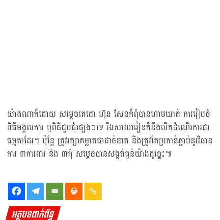
យ៉ាងណាក៏ដោយ សម្ដេចតេជោ ហ៊ុន សែនក៏ពុំបានហាមឃាត់ ការរៀបចំ
ពិធីមង្គលការ ឬពិធីជួបជុំផ្សេងៗទេ រីឯសាលារៀនក៏នឹងបេីកដំណេីរការជា
ធម្មតាដែរ។ ប៉ុន្តែ ត្រូវរក្សាគម្លាតជាដាច់ខាត និងត្រូវតែប្រកាន់ភ្ជាប់នូវវិធាន
ការ ៣ការពារ និង ៣កុំ សម្តេចបានសង្កត់ធ្ងន់យ៉ាងដូច្នេះ៕
អត្ថបទពាក់ព័ន្ធ