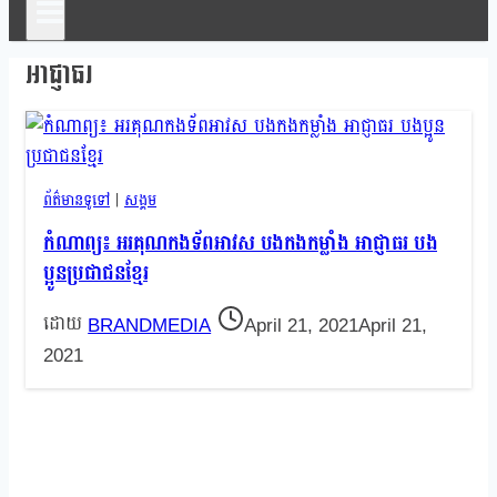
អាជ្ញាធរ
ព័ត៌មានទូទៅ
|
សង្គម
កំណាព្យ៖ អរគុណកងទ័ពអាវស បងកងកម្លាំង អាជ្ញាធរ បង
ប្អូនប្រជាជនខ្មែរ
BRANDMEDIA
April 21, 2021
April 21,
2021