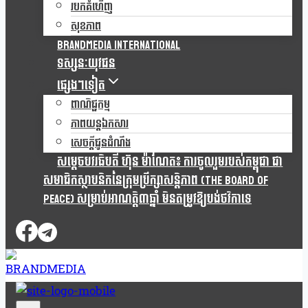
របកគំហើញ
សុខភាព
Brandmedia international
ទស្សនៈយុវជន
ផ្សេងៗទៀត
ពាណិជ្ជកម្ម
ភាពយន្តឯកសារ
សេចក្តីជូនដំណឹង
សម្តេចបវរធិបតី ហ៊ុន ម៉ាណែត៖ ការចូលរួមរបស់កម្ពុជា ជា
សមាជិកស្ថាបនិកនៃក្រុមប្រឹក្សាសន្តិភាព (The Board Of
Peace) សម្រាប់អាណត្តិ៣ឆ្នាំ មិនតម្រូវឱ្យបង់ថវិកាទេ