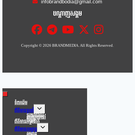
infobrandbodia@gmail.com
បណ្ដាញសង្គម
Copyright ©
2026 BRANDMEDIA. All Rights Reserved.
Clo
this
mod
ទំពរដើម
Toggle
ព័ត៌មានទូទៅ
child
នយោបាយ
របៀបរស់នៅ
menu
សង្គម
ព័ត៌មានអន្តរជាតិ
Toggle
ព័ត៌មានកម្សាន្ត
child
កម្សាន្ត
menu