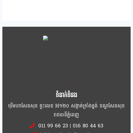
ខ្លឹម ខ្លី រហ័ស
ទំនាក់ទំនង
បុរីមហាសែនសុខ ផ្ទះលេខ H១២០ សង្កាត់ក្រាំងធ្នង់ ខណ្ឌសែនសុខ
រាជធានីភ្នំពេញ
011 99 66 23
|
016 80 44 63