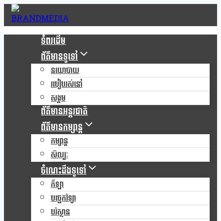
Skip
to
content
ទំពរដើម
ព័ត៌មានទូទៅ
នយោបាយ
របៀបរស់នៅ
សង្គម
ព័ត៌មានអន្តរជាតិ
ព័ត៌មានកម្សាន្ត
កម្សាន្ត
សិល្បៈ
ចំណេះដឹងទូទៅ
កីឡា
បច្ចេកវិទ្យា
បរិស្ថាន