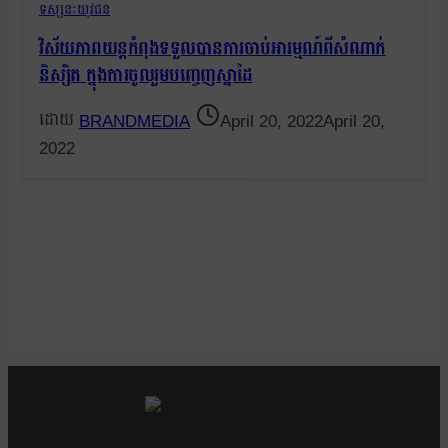
ទស្សនៈយុវជន
វិស័យភាពយន្តកំពុងទទួលបានការចាប់អារម្មណ៍ពីសំណាក់
និស្សិត ក្នុងការចូលរួមបញ្ចេញស្នាដៃ
BRANDMEDIA
April 20, 2022
April 20,
2022