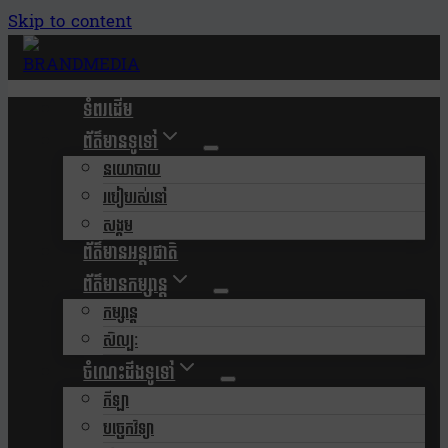
Skip to content
ទំពរដើម
ព័ត៌មានទូទៅ
នយោបាយ
របៀបរស់នៅ
សង្គម
ព័ត៌មានអន្តរជាតិ
ព័ត៌មានកម្សាន្ត
កម្សាន្ត
សិល្បៈ
ចំណេះដឹងទូទៅ
កីឡា
បច្ចេកវិទ្យា