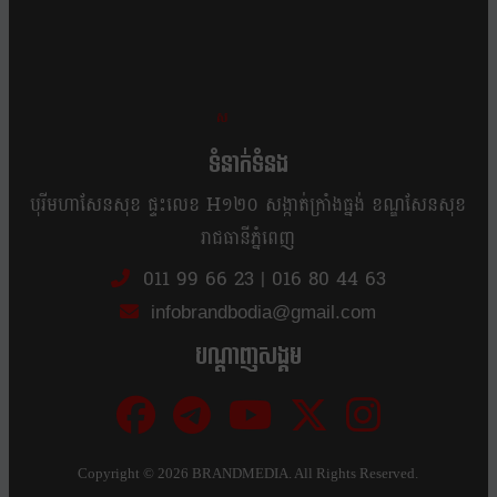
ខ្លឹម ខ្លី រហ័ស
ទំនាក់ទំនង
បុរីមហាសែនសុខ ផ្ទះលេខ H១២០ សង្កាត់ក្រាំងធ្នង់ ខណ្ឌសែនសុខ
រាជធានីភ្នំពេញ
011 99 66 23
|
016 80 44 63
infobrandbodia@gmail.com
បណ្ដាញសង្គម
Copyright ©
2026 BRANDMEDIA. All Rights Reserved.