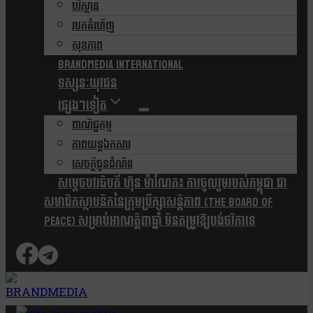
បរិស្ថាន
របកគំហើញ
សុខភាព
Brandmedia international
ទស្សនៈយុវជន
ផ្សេងៗទៀត
ពាណិជ្ជកម្ម
ភាពយន្តឯកសារ
សេចក្តីជូនដំណឹង
សម្តេចបវរធិបតី ហ៊ុន ម៉ាណែត៖ ការចូលរួមរបស់កម្ពុជា ជា
សមាជិកស្ថាបនិកនៃក្រុមប្រឹក្សាសន្តិភាព (The Board Of
Peace) សម្រាប់អាណត្តិ៣ឆ្នាំ មិនតម្រូវឱ្យបង់ថវិកាទេ