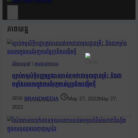
ភាពយន្ត
ព័ត៌មានទូទៅ
|
ភាពយន្តឯកសារ
ច្បាប់កម្មសិទ្ធិបញ្ញាត្រូវបានចាត់ទុកថាជាមូលដ្ឋានគ្រឹះ និងជា
កម្លាំងចលករក្នុងការជំរុញការច្នៃប្រឌិតបង្កើតថ្មី
BRANDMEDIA
May 27, 2022
May 27,
2022