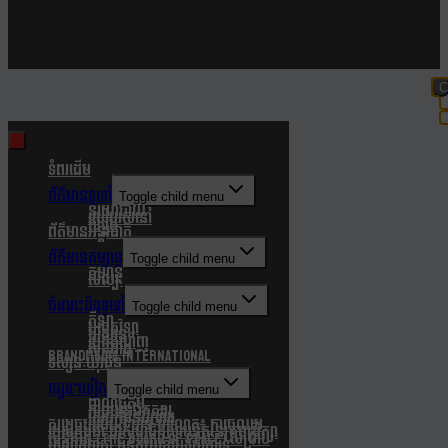
C
t
m
ទំពរដើម
ព័ត៌មានទូទៅ
Toggle child menu
នយោបាយ
របៀបរស់នៅ
សង្គម
ព័ត៌មានអន្តរជាតិ
ព័ត៌មានកម្សាន្ត
Toggle child menu
កម្សាន្ត
សិល្បៈ
ចំណេះដឹងទូទៅ
Toggle child menu
កីឡា
បច្ចេកវិទ្យា
បរិស្ថាន
របកគំហើញ
សុខភាព
Brandmedia international
ទស្សនៈយុវជន
ផ្សេងៗទៀត
Toggle child menu
ពាណិជ្ជកម្ម
ភាពយន្តឯកសារ
សេចក្តីជូនដំណឹង
សម្តេចបវរធិបតី ហ៊ុន ម៉ាណែត៖ ការចូលរួម
របស់កម្ពុជា ជាសមាជិកស្ថាបនិកនៃក្រុមប្រឹក្សា
សន្តិភាព (The Board Of Peace) សម្រាប់
អាណត្តិ៣ឆ្នាំ មិនតម្រូវឱ្យបង់ថវិកាទេ