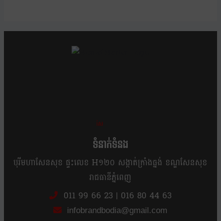
ខ្លឹម ខ្លី រហ័ស
ទំនាក់ទំនង
បុរីមហាសែនសុខ ផ្ទះលេខ H១២០ សង្កាត់ក្រាំងធ្នង់ ខណ្ឌសែនសុខ
រាជធានីភ្នំពេញ
011 99 66 23
|
016 80 44 63
infobrandbodia@gmail.com