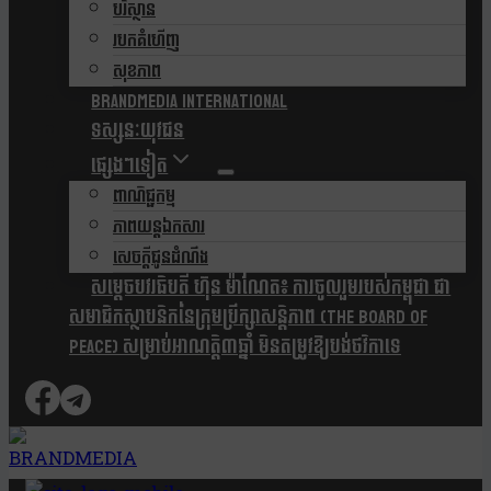
បរិស្ថាន
របកគំហើញ
សុខភាព
Brandmedia international
ទស្សនៈយុវជន
ផ្សេងៗទៀត
ពាណិជ្ជកម្ម
ភាពយន្តឯកសារ
សេចក្តីជូនដំណឹង
សម្តេចបវរធិបតី ហ៊ុន ម៉ាណែត៖ ការចូលរួមរបស់កម្ពុជា ជា
សមាជិកស្ថាបនិកនៃក្រុមប្រឹក្សាសន្តិភាព (The Board Of
Peace) សម្រាប់អាណត្តិ៣ឆ្នាំ មិនតម្រូវឱ្យបង់ថវិកាទេ