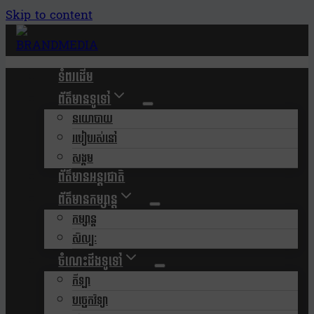
Skip to content
ទំពរដើម
ព័ត៌មានទូទៅ
នយោបាយ
របៀបរស់នៅ
សង្គម
ព័ត៌មានអន្តរជាតិ
ព័ត៌មានកម្សាន្ត
កម្សាន្ត
សិល្បៈ
ចំណេះដឹងទូទៅ
កីឡា
បច្ចេកវិទ្យា