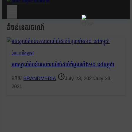
តំបន់ទេសចរណ៍
ចំណេះដឹងទូទៅ
មកស្គាល់តំបន់ទេសចរណ៍លំដាប់កំពូលទាំង១០ នៅកម្ពុជា
BRANDMEDIA
July 23, 2021
July 23,
2021