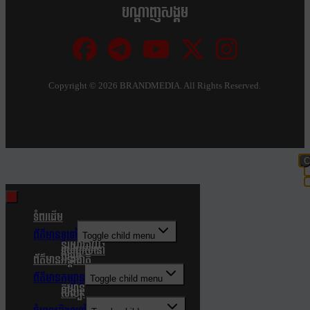
បណ្ដាញសង្គម
Copyright ©
2026 BRANDMEDIA. All Rights Reserved.
C
t
m
ទំពរដើម
ព័ត៌មានទូទៅ
Toggle child menu
នយោបាយ
របៀបរស់នៅ
សង្គម
ព័ត៌មានអន្តរជាតិ
ព័ត៌មានកម្សាន្ត
Toggle child menu
កម្សាន្ត
សិល្បៈ