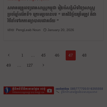
សមាគមគ្រូពេទ្យរោគសាស្ត្រកម្ពុជា រៀបចំសន្និសីទវិទ្យាសាស្ត្រ
ប្រចាំឆ្នាំលើកទី១ ក្រោមប្រធានបទ “ រោគវិនិច្ឆ័យត្រឹមត្រូវ គឺជា
វិថីនាំទៅរកការព្យាបាលជោគជ័យ ”
PengLeab Noun
January 20, 2026
1
…
45
46
47
48
49
…
127