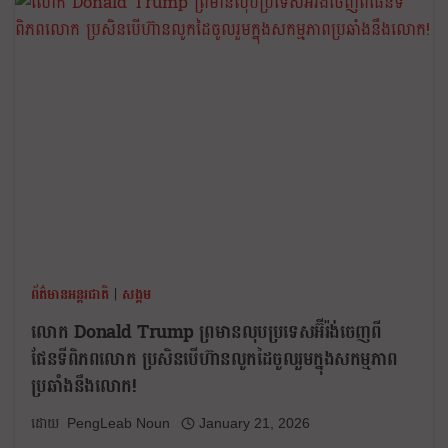
ព័ត៌មានអន្តរជាតិ
|
សង្គម
លោក Donald Trump ព្រមានលុបប្រទេសអ៊ីរ៉ង់ចេញពី
ផែនទីពិភពលោក ប្រសិនបើហ៊ានលូកដៃចូលរួមក្នុងសកម្មភាព
ប្រឆាំងនឹងលោក!
PengLeab Noun
January 21, 2026