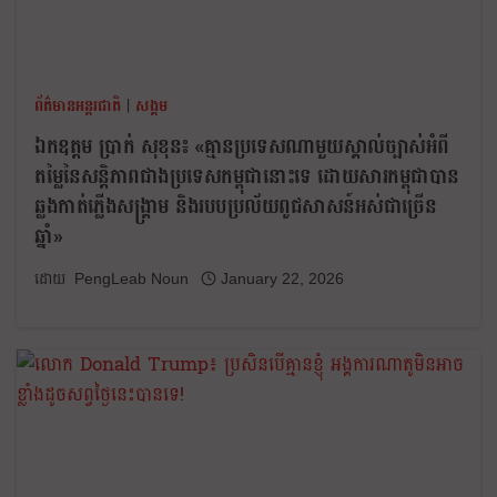
ព័ត៌មានអន្តរជាតិ
|
សង្គម
ឯកឧត្តម ប្រាក់ សុខុន៖ «គ្មានប្រទេសណាមួយស្គាល់ច្បាស់អំពី
តម្លៃនៃសន្តិភាពជាងប្រទេសកម្ពុជានោះទេ ដោយសារកម្ពុជាបាន
ឆ្លងកាត់ភ្លើងសង្គ្រាម និងរបបប្រល័យពូជសាសន៍អស់ជាច្រើន
ឆ្នាំ»
PengLeab Noun
January 22, 2026