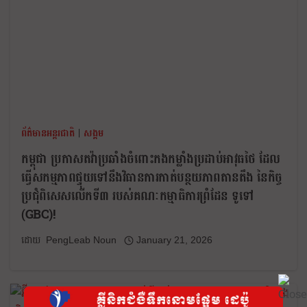
ព័ត៌មានអន្តរជាតិ
|
សង្គម
កម្ពុជា ប្រកាសតវ៉ាប្រឆាំងចំពោះកងកម្លាំងប្រដាប់អាវុធថៃ ដែល
ធ្វើសកម្មភាពផ្ទុយទៅនឹងវិធានការកាត់បន្ថយភាពតានតឹង នៃកិច្ច
ប្រជុំពិសេសលើកទី៣ របស់គណៈកម្មាធិការព្រំដែន ទូទៅ
(GBC)!
PengLeab Noun
January 21, 2026