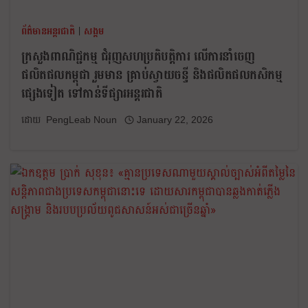
ព័ត៌មានអន្តរជាតិ
|
សង្គម
ក្រសួងពាណិជ្ជកម្ម ជំរុញសហប្រតិបត្តិការ លើការនាំចេញ
ផលិតផលកម្ពុជា រួមមាន គ្រាប់ស្វាយចន្ទី និងផលិតផលកសិកម្ម
ផ្សេងទៀត ទៅកាន់ទីផ្សារអន្តរជាតិ
PengLeab Noun
January 22, 2026