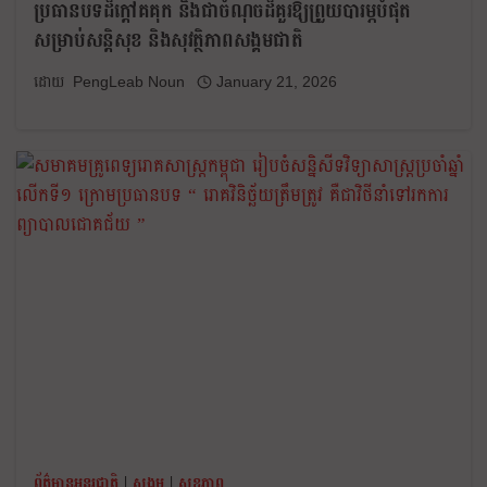
ប្រធានបទដ៏ក្ដៅគគុក និងជាចំណុចដ៏គួរឱ្យព្រួយបារម្ភបំផុត
សម្រាប់សន្តិសុខ និងសុវត្ថិភាពសង្គមជាតិ
PengLeab Noun
January 21, 2026
ព័ត៌មានអន្តរជាតិ
|
សង្គម
|
សុខភាព