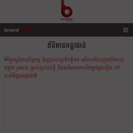
ព័ត៌មានអន្តរជាតិ