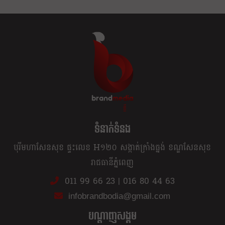
ខ្លឹម ខ្លី រហ័ស
ទំនាក់ទំនង
បុរីមហាសែនសុខ ផ្ទះលេខ H១២០ សង្កាត់ក្រាំងធ្នង់ ខណ្ឌសែនសុខ
រាជធានីភ្នំពេញ
011 99 66 23
|
016 80 44 63
infobrandbodia@gmail.com
បណ្ដាញសង្គម