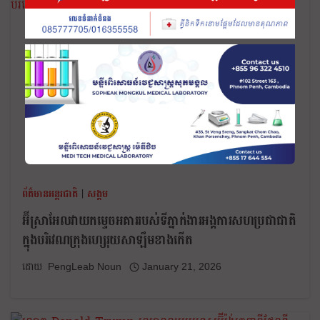
ព័ត៌មានអន្តរជាតិ
|
សង្គម
អ៊ីស្រាអែល​វាយ​កម្ទេច​អគារ​របស់​ទីភ្នាក់ងារ​អង្គការសហប្រជាជាតិ​
ក្នុង​បរិវេណ​ក្រុង​ហ្សេរុយសាឡឹមខាងកើត
PengLeab Noun
January 21, 2026