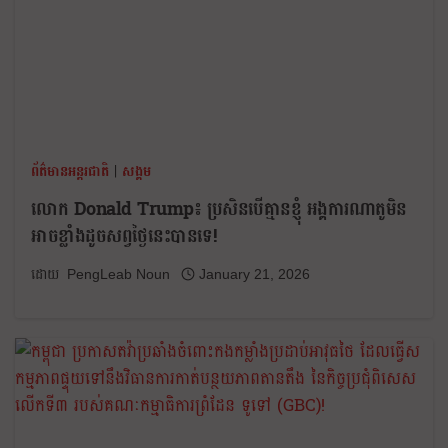
ព័ត៌មានអន្តរជាតិ
|
សង្គម
លោក Donald Trump៖ ប្រសិនបើគ្មានខ្ញុំ អង្គការណាតូមិន
អាចខ្លាំងដូចសព្វថ្ងៃនេះបានទេ!
PengLeab Noun
January 21, 2026