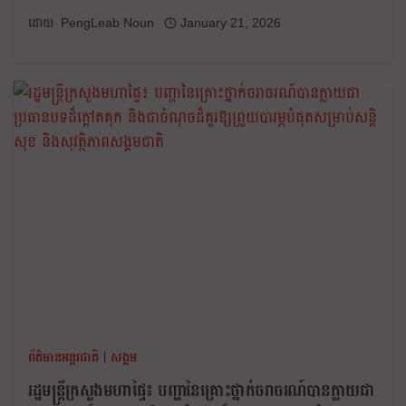
PengLeab Noun
January 21, 2026
ព័ត៌មានអន្តរជាតិ
|
សង្គម
រដ្ឋមន្ត្រីក្រសួងមហាផ្ទៃ៖ បញ្ហានៃគ្រោះថ្នាក់ចរាចរណ៍បានក្លាយជា