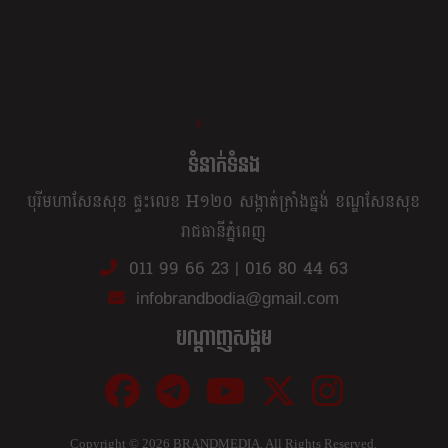
ខ្លឹម ខ្លី រហ័ស
ទំនាក់ទំនង
បុរីមហាសែនសុខ ផ្ទះលេខ H១២០ សង្កាត់ក្រាំងធ្នង់ ខណ្ឌសែនសុខ
រាជធានីភ្នំពេញ
011 99 66 23
|
016 80 44 63
infobrandbodia@gmail.com
បណ្ដាញសង្គម
Copyright ©
2026 BRANDMEDIA. All Rights Reserved.