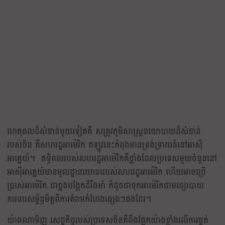
ហេតុផលដ៏សំខាន់មួយទៀតគឺ សត្រូវភូមិសាស្ត្រនយោបាយដ៏សំខាន់
របស់ចិន គឺសហរដ្ឋអាម៉េរិក ឥឡូវនេះកំពុងមានទ្រង់ទ្រាយធំនៅអាស៊ី
អាគ្នេយ៍។ ឥទ្ធិពលរបស់សហរដ្ឋអាម៉េរិកគឺខ្លាំងដែលប្រទេសមួយចំនួននៅ
អាស៊ីអាគ្នេយ៍មានមូលដ្ឋានយោធារបស់សហរដ្ឋអាម៉េរិក ហើយអាចប្រើ
ប្រាស់អាម៉េរិក ជាខ្នងបង្អែកដ៏រឹងមាំ ក៏ដូចជាទុកអាម៉េរិកជាមធ្យោបាយ
ការពារសម្ព័ន្ធមិត្តពីការគំរាមកំហែងផ្សេងៗផងដែរ។
យ៉ាងណាមិញ សេដ្ឋកិច្ចរបស់ប្រទេសចិនគឺពឹងផ្អែកយ៉ាងខ្លាំងលើការផ្គត់