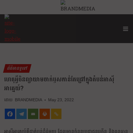
ព័ត៌មានទូទៅ
ហេតុអ្វីចិនព្យាយាមចាក់ឫសកាន់តែជ្រៅក្នុងតំបន់អាស៊ី
អាគ្នេយ៍?
BRANDMEDIA
May 23, 2022
អាស៊ីអាគ្នេយ៍គឺជាតំបន់ដ៏ធំមួយ ដែលមានចំនួនប្រជាជនច្រើន និងធនធាន