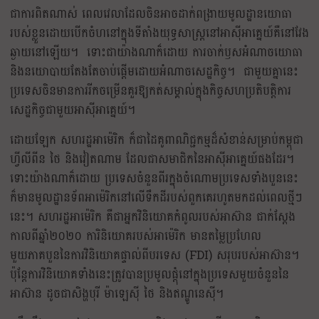
ជាការពិតណាស់ ពេលវេលាដែលចិនអាចដាក់ពង្រាយមូលដ្ឋានយោធា
របស់ខ្លួនដោយបើកចំហនៅក្នុងទីតាំងយុទ្ធសាស្ត្រនៅអាស៊ីអាគ្នេយ៍គឺនៅវែង
ឆ្ងាយនៅឡើយ។ ទោះជាយ៉ាងណាក៏ដោយ ការចាក់ឫសអំណាចយោធា
និងនយោបាយតែងតែចាប់ផ្តើមដោយអំណាចសេដ្ឋកិច្ច។ ជាមួយគ្នានេះ
ប្រទេសចិនមានការរីកចម្រើនគួរឱ្យកត់សម្គាល់ក្នុងកិច្ចសហប្រតិបត្តិការ
សេដ្ឋកិច្ចជាមួយអាស៊ីអាគ្នេយ៍។
ដោយឡែក សហរដ្ឋអាម៉េរិក ក៏ជាដៃគូពាណិជ្ជកម្មដ៏សំខាន់សម្រាប់កម្ពុជា
ហ្វីលីពីន ថៃ និងវៀតណាម ដែលជាសមាជិកនៃអាស៊ីអាគ្នេយ៍ផងដែរ។
ទោះយ៉ាងណាក៏ដោយ ប្រទេសចំនួនពីរក្នុងចំណោមប្រទេសទាំងបួននេះ
ក៏មានមូលដ្ឋានទ័ពអាម៉េរិកនៅលើទឹកដីរបស់ពួកគេរហូតមកដល់ពេលថ្មីៗ
នេះ។ សហរដ្ឋអាម៉េរិក គឺជាអ្នកវិនិយោគកំពូលរបស់អាស៊ាន ជាក់ស្ដែង
កាលពីឆ្នាំ២០២០ ការិនិយោគរបស់អាម៉េរិក មានតម្លៃប្រហែល
មួយភាគបួននៃការវិនិយោគផ្ទាល់ពីបរទេស (FDI) សរុបរបស់អាស៊ាន។
ប៉ុន្តែការវិនិយោគទាំងនេះត្រូវបានប្រមូលផ្តុំនៅក្នុងប្រទេសមួយចំនួននៃ
អាស៊ាន ដូចជាសិង្ហបុរី ម៉ាឡេស៊ី ថៃ និងឥណ្ឌូនេស៊ី។