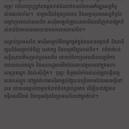
ចម្រុះ ហើយបច្ចុប្បន្នកំពុងឆ្លងកាត់ដំណាក់កាលនៃការអភិវឌ្ឍសេដ្ឋកិច្ច
យ៉ាងឆាប់រហ័ស។ ជាមួយនឹងចំនួនប្រជាជន និងសក្ដានុពលសេដ្ឋកិច្ចនៃ
បណ្ដាប្រទេសជាសមាជិក អាស៊ីអាគ្នេយ៍ត្រូវបានគេមើលឃើញថាជាផ្នែកដ៏
សំខាន់នៃគោលនយោបាយការបរទេសរបស់ចិន។
សម្រាប់ប្រទេសចិន អាស៊ីអាគ្នេយ៍គឺជាអ្នកផ្គត់ផ្គង់ធនធានធម្មជាតិ និងជាទី
ផ្សារដ៏ធំសម្រាប់ទំនិញ សេវាកម្ម និងបច្ចេកវិទ្យារបស់ចិន។ វាក៏ជាតំបន់
សន្តិសុខជាតិសម្រាប់ប្រទេសចិន ដោយបំបែកប្រទេសចិនចេញពីកង
នាវាចររបស់ឥណ្ឌា និងសហរដ្ឋអាម៉េរិកដែលមានវត្តមាននៅក្នុងមហា
សមុទ្រឥណ្ឌា និងប៉ាស៊ីហ្វិក។ ដូច្នេះ ទីក្រុងប៉េកាំងចាំបាច់ត្រូវបង្កើនវត្ត
មានរបស់ខ្លួន នៅក្នុងតំបន់អាស៊ីអាគ្នេយ៍ឱ្យបានច្រើនតាមដែលអាចធ្វើទៅ
បាន ដោយចងភ្ជាប់ជាមួយទំនាក់ទំនងគ្រប់ប្រភេទ ដើម្បីធានាឱ្យមាន
ឥទ្ធិពលដ៏រឹងមាំ និងយូរអង្វែងនៃប្រទេសចិននៅក្នុងតំបន់។