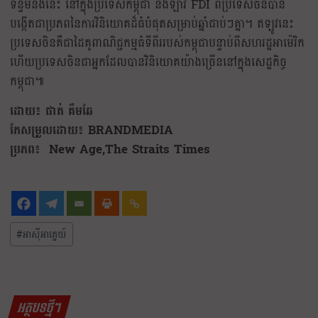
ទន្ទឹមនឹងនេះ នៅក្នុងប្រទេសកម្ពុជា និងឡាវ FDI ពីប្រទេសចិនបាន
បង្កើតជាប្រភពនៃការវិនិយោគដ៏ធំបំផុតសម្រាប់ឆ្នាំជាប់ៗគ្នា។ ឥឡូវនេះ
ប្រទេសចិនគឺជាដៃគូពាណិជ្ជកម្មធំទីពីររបស់កម្ពុជាបន្ទាប់ពីសហរដ្ឋអាម៉េរិក
ហើយប្រទេសចិនជាអ្នកដែលបានវិនិយោគយ៉ាងច្រើននៅក្នុងសេដ្ឋកិច្ច
កម្ពុជា៕
ដោយ៖ ផាត់ គឹមឆែ
កែសម្រួលដោយ៖ BRANDMEDIA
ប្រភព៖ New Age,The Straits Times
#
អាស៊ីអាគ្នេយ៍
អត្ថបទថ្មីៗ