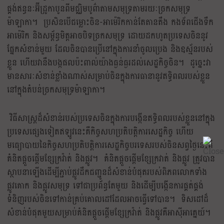
ផ្គង់ឥន្ធនៈអ៊ីដ្រូកាបូនពីមជ្ឈិមបូព៌ាតាមសមុទ្រតាមរយៈច្រកសមុទ្រ
ម៉ាឡាកា។ ប្រសិនបើជម្លោះចិន-អាម៉េរិកកាន់តែតានតឹង កងទ័ពជើងទឹក
អាម៉េរិក និងសម្ព័ន្ធមិត្តអាចបិទច្រកសមុទ្រ ដោយដកហូតប្រទេសចិននូវ
ផ្នែកសំខាន់មួយ ដែលចិនបានប្រើនៅក្នុងការនាំចូលប្រេង និងឧស្ម័នរបស់
ខ្លួន ហើយវានឹងបង្កផលប៉ះពាល់យ៉ាងធ្ងន់ធ្ងរដល់សេដ្ឋកិច្ចចិន។ ដូច្នេះវា
មានសារៈសំខាន់ខ្លាំងណាស់សម្រាប់ចិនក្នុងការធានានូវឥទ្ធិពលរបស់ខ្លួន
នៅក្នុងតំបន់ច្រកសមុទ្រម៉ាឡាកា។
វិធីសាស្រ្តដ៏សំខាន់របស់ប្រទេសចិនក្នុងការបង្កើនឥទ្ធិពលរបស់ខ្លួននៅក្នុង
ប្រទេសផ្សេងទៀតឥឡូវនេះគឺកិច្ចសហប្រតិបត្តិការសេដ្ឋកិច្ច ហើយ
មធ្យោបាយនៃកិច្ចសហប្រតិបត្តិការសេដ្ឋកិច្ចបរទេសរបស់ចិនសព្វថ្ងៃនេះគឺ
គំនិតផ្តួចផ្តើមខ្សែក្រវ៉ាត់ និងផ្លូវ។ គំនិតផ្តួចផ្តើមខ្សែក្រវាត់ និងផ្លូវ ត្រូវបាន
ស្ថាបនាឡើងដើម្បីភ្ជាប់ផ្លូវដឹកជញ្ជូនដ៏សំខាន់បំផុតរបស់ពិភពលោកទាំង
ផ្លូវគោក និងផ្លូវសមុទ្រ ទៅជាប្រព័ន្ធតែមួយ និងដើម្បីបង្កើនការផ្គត់ផ្គង់
ទំនិញរបស់ចិនទៅកាន់គ្រប់គោលដៅដែលអាចធ្វើទៅបាន។ ទិសដៅដ៏
សំខាន់បំផុតមួយសម្រាប់គំនិតផ្តួចផ្តើមខ្សែក្រវ៉ាត់ និងផ្លូវគឺអាស៊ីអាគ្នេយ៍។