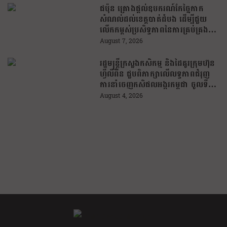
ជប៉ុន គ្រោងផ្តល់ឧបករណ៍កែច្នៃកាក
សំណល់ដល់ខេត្តបាត់ដំបង ដើម្បីជួយ
លើកកម្ពស់ប្រសិទ្ធភាពនៃការគ្រប់គ្រង
សំណល់
August 7, 2026
រដ្ឋមន្រ្តីក្រសួងកសិកម្ម និងដៃគូរក្រុមហ៊ុន
ហ្វីលីពីន ជួបពិភាក្សាលើលទ្ធភាពជំរុញ
ការនាំចេញកសិផលអង្ករកម្ពុជា ចូលទី
ផ្សារហ្វីលីពីន
August 4, 2026