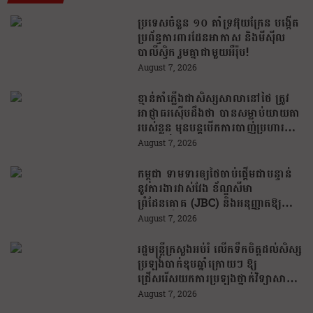
ប្រទេសចំនួន ១០ គាំទ្រអ៊ុយក្រែន បង្កើត
ប្រព័ន្ធការពារដែនអាកាស និងមីស៊ីល
បាលីស្ទិក រួមគ្នាជាមួយអឺរ៉ុប!
August 7, 2026
ខ្មាន់កាំភ្លើងជាសិស្សសាលានៅថៃ ត្រូវ
អាជ្ញាធរស៊ើបដឹងថា បានសម្លាប់យាយតា
របស់ខ្លួន មុនបន្តបើកការបាញ់ប្រហារនៅ
សាលារៀន
August 7, 2026
កម្ពុជា ទាមទារឲ្យថៃចាប់ផ្តើមជាបន្ទាន់
នូវការងារវាស់វែង ខ័ណ្ឌសីមា
ព្រំដែនគោគ (JBC) និងអនុញ្ញាតឱ្យ
ពលរដ្ឋភៀសសឹកវិលទៅលំនៅឋានវិញ
August 7, 2026
ដោយគ្មានការរារាំង
រដ្ឋមន្រ្តីក្រសួងអប់រំ លើកទឹកចិត្តដល់សិស្ស
ប្រឡងបាក់ឌុបឆ្នាំក្រោយៗ ឱ្យ
ជ្រើសរើសយកការប្រឡងថ្នាក់វិទ្យាសាស្ត្រ
ដើម្បីឆ្លើយតបទៅនឹងតម្រូវការធនធាន
August 7, 2026
មនុស្សក្នុងយុគសម័យបច្ចេកវិទ្យា